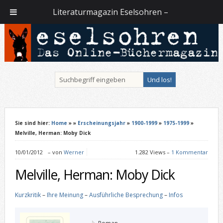
Literaturmagazin Eselsohren –
Sie sind hier:
Home
»
»
Erscheinungsjahr
»
1900-1999
»
1975-1999
»
Melville, Herman: Moby Dick
10/01/2012
–
von
Werner
1.282 Views –
1 Kommentar
Melville, Herman: Moby Dick
Kurzkritik
–
Ihre Meinung
–
Ausführliche Besprechung
–
Infos