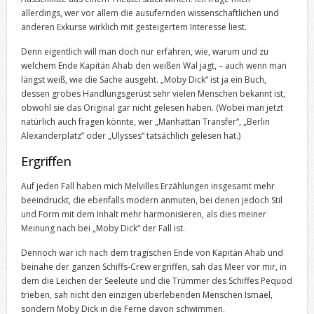
allerdings, wer vor allem die ausufernden wissenschaftlichen und
anderen Exkurse wirklich mit gesteigertem Interesse liest.
Denn eigentlich will man doch nur erfahren, wie, warum und zu
welchem Ende Kapitän Ahab den weißen Wal jagt, – auch wenn man
längst weiß, wie die Sache ausgeht. „Moby Dick“ ist ja ein Buch,
dessen grobes Handlungsgerüst sehr vielen Menschen bekannt ist,
obwohl sie das Original gar nicht gelesen haben. (Wobei man jetzt
natürlich auch fragen könnte, wer „Manhattan Transfer“, „Berlin
Alexanderplatz” oder „Ulysses“ tatsächlich gelesen hat.)
Ergriffen
Auf jeden Fall haben mich Melvilles Erzählungen insgesamt mehr
beeindruckt, die ebenfalls modern anmuten, bei denen jedoch Stil
und Form mit dem Inhalt mehr harmonisieren, als dies meiner
Meinung nach bei „Moby Dick“ der Fall ist.
Dennoch war ich nach dem tragischen Ende von Kapitän Ahab und
beinahe der ganzen Schiffs-Crew ergriffen, sah das Meer vor mir, in
dem die Leichen der Seeleute und die Trümmer des Schiffes Pequod
trieben, sah nicht den einzigen überlebenden Menschen Ismael,
sondern Moby Dick in die Ferne davon schwimmen.