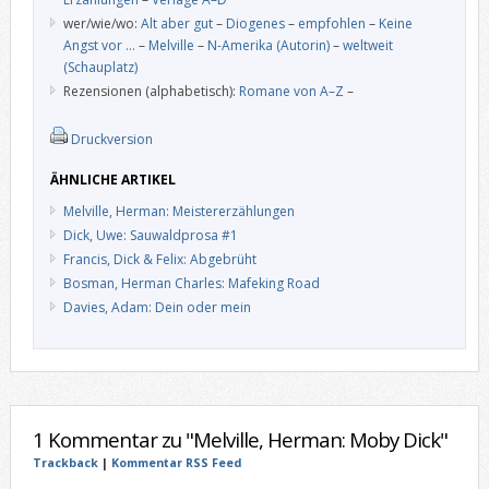
wer/wie/wo:
Alt aber gut
–
Diogenes
–
empfohlen
–
Keine
Angst vor …
–
Melville
–
N-Amerika (Autorin)
–
weltweit
(Schauplatz)
Rezensionen (alphabetisch):
Romane von A–Z
–
Druckversion
ÄHNLICHE ARTIKEL
Melville, Herman: Meistererzählungen
Dick, Uwe: Sauwaldprosa #1
Francis, Dick & Felix: Abgebrüht
Bosman, Herman Charles: Mafeking Road
Davies, Adam: Dein oder mein
1 Kommentar zu "Melville, Herman: Moby Dick"
Trackback
|
Kommentar RSS Feed