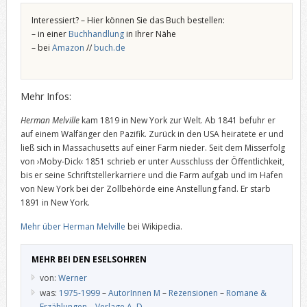
Interessiert? – Hier können Sie das Buch bestellen:
– in einer
Buchhandlung
in Ihrer Nähe
– bei
Amazon
//
buch.de
Mehr Infos:
Herman Melville
kam 1819 in New York zur Welt. Ab 1841 befuhr er
auf einem Walfänger den Pazifik. Zurück in den USA heiratete er und
ließ sich in Massachusetts auf einer Farm nieder. Seit dem Misserfolg
von ›Moby-Dick‹ 1851 schrieb er unter Ausschluss der Öffentlichkeit,
bis er seine Schriftstellerkarriere und die Farm aufgab und im Hafen
von New York bei der Zollbehörde eine Anstellung fand. Er starb
1891 in New York.
Mehr über Herman Melville
bei Wikipedia.
MEHR BEI DEN ESELSOHREN
von:
Werner
was:
1975-1999
–
AutorInnen M
–
Rezensionen
–
Romane &
Erzählungen
–
Verlage A–D