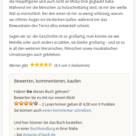
die Hauptfiguren und auch nicht an Moby Dick geglaubt habe.
Während mir die Menschen zu holzschnittartig sind, ist mir der weiße
Wal zu menschlich. Bei den einen ist mir zu wenig schlüssig, warum
sie offener Augen ins Verderben laufen, während mir das
Bewusstsein des Tieres allzu entwickelt scheint.
Sagen wir so: die Geschichte ist so großartig, man könnte sie wie
Melville oder auch anders erzählen, sie bliebe großartig – und ist es
in all den weiteren literarischen, filmischen sowie musikalischen
Umsetzungen auch geblieben.
Werner gibt
(4,5 von 5 Eselsohren)
Bewerten, kommentieren, kaufen
Haben
Sie
dieses Buch gelesen?
Bewerten Sie es mit nur einem Klick!
– 2 Leser/in/nen geben Ø 4,00 von 5 Punkten
Sie können auch
einen Kommentar schreiben
.
Und hier können Sie das Buch bestellen:
– in einer
Buchhandlung
in Ihrer Nähe
– bei
Amazon
//
buch.de