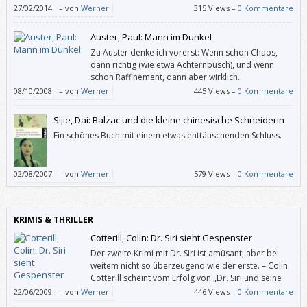
Korrekturen“ sind vergnügliche Kunst, anspruchsvoll
27/02/2014
–
von
Werner
315 Views –
0 Kommentare
und zugänglich.
Auster, Paul: Mann im Dunkel
Zu Auster denke ich vorerst: Wenn schon Chaos,
dann richtig (wie etwa Achternbusch), und wenn
schon Raffinement, dann aber wirklich.
08/10/2008
–
von
Werner
445 Views –
0 Kommentare
Sijie, Dai: Balzac und die kleine chinesische Schneiderin
Ein schönes Buch mit einem etwas enttäuschenden Schluss.
02/08/2007
–
von
Werner
579 Views –
0 Kommentare
KRIMIS & THRILLER
Cotterill, Colin: Dr. Siri sieht Gespenster
Der zweite Krimi mit Dr. Siri ist amüsant, aber bei
weitem nicht so überzeugend wie der erste. – Colin
Cotterill scheint vom Erfolg von „Dr. Siri und seine
Toten“ unter gehörigen Druck gesetzt worden zu
22/06/2009
–
von
Werner
446 Views –
0 Kommentare
sein, denn der zweite Krimi mit dem humanistischen, altersweisen 72-