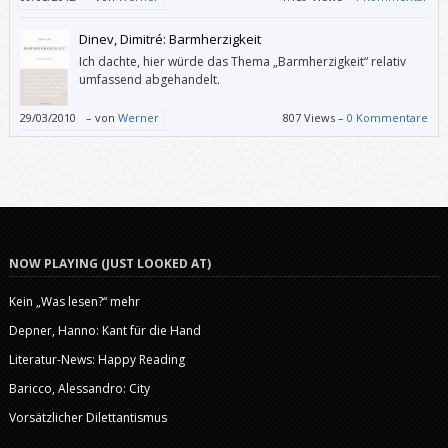
Dinev, Dimitré: Barmherzigkeit
Ich dachte, hier würde das Thema „Barmherzigkeit“ relativ
umfassend abgehandelt.
29/03/2010
–
von
Werner
807 Views –
0 Kommentare
NOW PLAYING (JUST LOOKED AT)
Kein „Was lesen?“ mehr
Depner, Hanno: Kant für die Hand
Literatur-News: Happy Reading
Baricco, Alessandro: City
Vorsätzlicher Dilettantismus