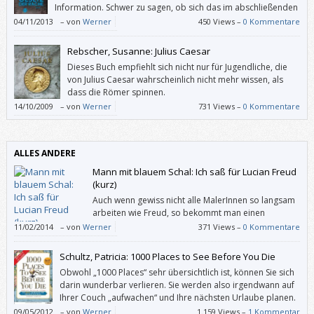
Information. Schwer zu sagen, ob sich das im abschließenden
Band der Ember-Trilogie ändern wird. Leider hat mich
04/11/2013
–
von
Werner
450 Views –
0 Kommentare
„Gesetz der Rache“ nicht wirklich neugierig auf die Fortsetzung gemacht.
Rebscher, Susanne: Julius Caesar
Dieses Buch empfiehlt sich nicht nur für Jugendliche, die
von Julius Caesar wahrscheinlich nicht mehr wissen, als
dass die Römer spinnen.
14/10/2009
–
von
Werner
731 Views –
0 Kommentare
ALLES ANDERE
Mann mit blauem Schal: Ich saß für Lucian Freud
(kurz)
Auch wenn gewiss nicht alle MalerInnen so langsam
arbeiten wie Freud, so bekommt man einen
Eindruck davon, was alles hinter einem einzelnen
11/02/2014
–
von
Werner
371 Views –
0 Kommentare
Pinselstrich liegen kann (und dass es Freud bestimmt nicht darauf
ankommt, uns mit realistischer Akt-Malerei zu schockieren).
Schultz, Patricia: 1000 Places to See Before You Die
Obwohl „1000 Places“ sehr übersichtlich ist, können Sie sich
darin wunderbar verlieren. Sie werden also irgendwann auf
Ihrer Couch „aufwachen“ und Ihre nächsten Urlaube planen.
Die Auswahl wird Ihnen schwer fallen.
09/05/2012
–
von
Werner
1.159 Views –
1 Kommentar