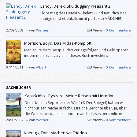
jährigen Pathologen aus Laos wirkt etwas verkrampft geschrieben.
Landy, Derek: Skulduggery Pleasant 2
Flora mag das Detektiv-Skelett – und natürlich das
mutige (und ebenfalls nicht perfekte) MÄDCHEN.
22/09/2008
–
von
Werner
634 Views –
0 Kommentare
Morrison, Boyd: Das Midas-Komplott
Man sollte dem Beispiel des Verlags folgen und Geld sparen,
indem man nicht zu viel in dieses Buch investiert.
07/11/2011
–
von
Albert
733 Views –
0 Kommentare
SACHBÜCHER
Kapuściński, Ryszard: Meine Reisen mit Herodot
Dem “besten Reporter der Welt” (© Der Spiegel) haben wir
nicht nur zahlreiche aufschlussreiche Berichte über, ja, über
die Welt zu verdanken, sondern auch dieses persönliche
Buch.
24/09/2007
–
von
Werner
545 Views –
0 Kommentare
Koenigs, Tom: Machen wir Frieden …