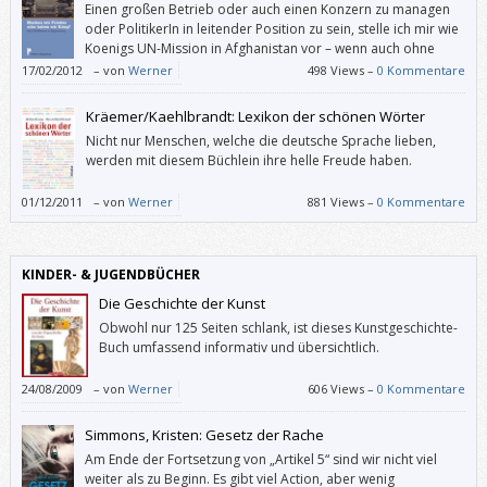
Einen großen Betrieb oder auch einen Konzern zu managen
oder PolitikerIn in leitender Position zu sein, stelle ich mir wie
Koenigs UN-Mission in Afghanistan vor – wenn auch ohne
Selbstmordattentäter.
17/02/2012
–
von
Werner
498 Views –
0 Kommentare
Kräemer/Kaehlbrandt: Lexikon der schönen Wörter
Nicht nur Menschen, welche die deutsche Sprache lieben,
werden mit diesem Büchlein ihre helle Freude haben.
01/12/2011
–
von
Werner
881 Views –
0 Kommentare
KINDER- & JUGENDBÜCHER
Die Geschichte der Kunst
Obwohl nur 125 Seiten schlank, ist dieses Kunstgeschichte-
Buch umfassend informativ und übersichtlich.
24/08/2009
–
von
Werner
606 Views –
0 Kommentare
Simmons, Kristen: Gesetz der Rache
Am Ende der Fortsetzung von „Artikel 5“ sind wir nicht viel
weiter als zu Beginn. Es gibt viel Action, aber wenig