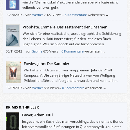
wie die “Denkmuskeln” aktivierende Seeleben-Trilogie nicht
vollends verloren geht.
19/05/2007
–
von
Werner
2.127 Views –
3 Kommentare
weiterlesen →
Prophète, Emmelie: Das Testament der Einsamen
Wer sich für eine realistische, autobiographische Schilderung
des Lebens in Haiti interessiert, für den ist dieses Buch
ungeeignet. Wer sich jedoch auf die farbenreichen
Schilderungen und lose verknüpften Erinnerungen des Ichs
30/11/2012
–
von
Sabine
675 Views –
0 Kommentare
weiterlesen →
einlassen kann, der sollte einen Blick in „Das Testament der Einsamen“
werfen.
Fowles, John: Der Sammler
Wir hatten in Österreich vor knapp einem Jahr den “Fall
Kampusch”: Die zehnjährige Natascha war von Wolfgang
Priklopil entführt und festgehalten worden und konnte ihm
nach acht Jahren schließlich entkommen. Wer Fowles’ “The
12/07/2007
–
von
Werner
838 Views –
0 Kommentare
weiterlesen →
Collector” kannte, hätte meinen können, Priklopil hätte das Buch kopiert.
KRIMIS & THRILLER
Fawer, Adam: Null
Insgesamt ein Buch, das man verschlingt, das einem als Bonus
leichtverständliche Einführungen in Quantenphysik u.ä. bietet