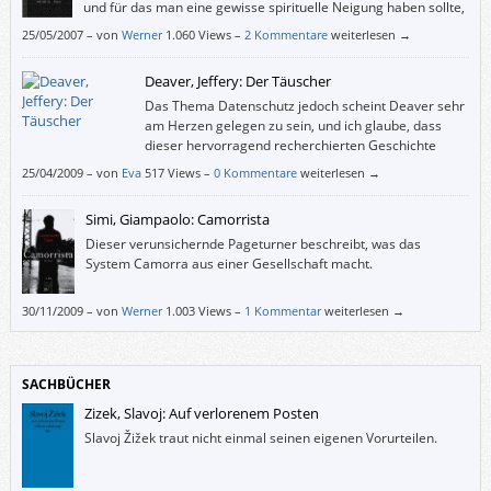
und für das man eine gewisse spirituelle Neigung haben sollte,
sonst könnte einen der Schluss so irritieren, dass man den
25/05/2007
–
von
Werner
1.060 Views –
2 Kommentare
weiterlesen →
ganzen Roman abwertet. Und das wäre schade.
Deaver, Jeffery: Der Täuscher
Das Thema Datenschutz jedoch scheint Deaver sehr
am Herzen gelegen zu sein, und ich glaube, dass
dieser hervorragend recherchierten Geschichte
mehr Wahres zugrunde liegt, als uns allen lieb ist.
25/04/2009
–
von
Eva
517 Views –
0 Kommentare
weiterlesen →
Denken Sie daran, wenn Sie Ihre nächste Kundenkarte beantragen!
Simi, Giampaolo: Camorrista
Dieser verunsichernde Pageturner beschreibt, was das
System Camorra aus einer Gesellschaft macht.
30/11/2009
–
von
Werner
1.003 Views –
1 Kommentar
weiterlesen →
SACHBÜCHER
Zizek, Slavoj: Auf verlorenem Posten
Slavoj Žižek traut nicht einmal seinen eigenen Vorurteilen.