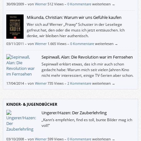
30/09/2009
–
von
Werner
512 Views –
0 Kommentare
weiterlesen →
Mikunda, Christian: Warum wir uns Gefühle kaufen
Wer sich auf Werner „Prawy“ Schuster in der Leseliege
gefreut hat, den oder die muss ich jetzt enttäuschen. Ich
denke, wir bleiben hier authentisch.
03/11/2011
–
von
Werner
1.665 Views –
0 Kommentare
weiterlesen →
Sepinwall, Alan: Die Revolution war im Fernsehen
Sepinwall erklärt etwas, das ich mir auch schon
gedacht habe: Warum mich seit vielen Jahren Kino
nicht mehr interessiert, einige TV-Serien aber schon.
– Unter anderem weil Bezahl- oder Privatsender in
17/04/2014
–
von
Werner
735 Views –
2 Kommentare
weiterlesen →
den USA mutiger sind als die Filmbranche.
KINDER- & JUGENDBÜCHER
Ungerer/Hazen: Der Zauberlehrling
„Kann‘s empfehlen, find es toll, bunte Bilder mag ich
voll!“
03/10/2008
–
von
Werner
599 Views –
0 Kommentare
weiterlesen →