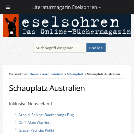
Literaturmagazin Eselsohren –
Sie sind hier:
Home
»
nach Ländern
»
Schauplatz
» Schauplatz Australien
Schauplatz Australien
Inklusive Neuseeland
Arnold, Sabine: Boomerangs Flug
Duff, Alan: Warriors
Grace, Patricia: Potiki