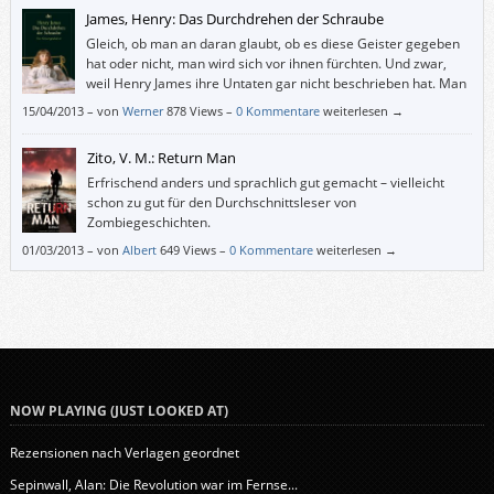
Respekt neu erzählt.
James, Henry: Das Durchdrehen der Schraube
Gleich, ob man an daran glaubt, ob es diese Geister gegeben
hat oder nicht, man wird sich vor ihnen fürchten. Und zwar,
weil Henry James ihre Untaten gar nicht beschrieben hat. Man
erschafft sie sich selbst.
15/04/2013
–
von
Werner
878 Views –
0 Kommentare
weiterlesen →
Zito, V. M.: Return Man
Erfrischend anders und sprachlich gut gemacht – vielleicht
schon zu gut für den Durchschnittsleser von
Zombiegeschichten.
01/03/2013
–
von
Albert
649 Views –
0 Kommentare
weiterlesen →
NOW PLAYING (JUST LOOKED AT)
Rezensionen nach Verlagen geordnet
Sepinwall, Alan: Die Revolution war im Fernse...