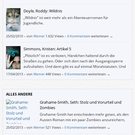
Doyle, Roddy: Wildnis
„Wildnis“ ist weit mehr als ein Abenteuerroman für
Jugendliche.
25/02/2010
–
von
Werner
1.632 Views –
0 Kommentare
weiterlesen →
Simmons, Kristen: Artikel 5
„Plötzlich“ ist es verboten, Händchen haltend durch die
Straßen zu gehen. Oder sich dort nach der Ausgangssperre
aufzuhalten. Und dann gibt es auf einmal Moralstatuten. Und
eine Polizei mit mehr Befugnissen. Schließlich verschwinden
17/04/2013
–
von
Werner
448 Views –
0 Kommentare
weiterlesen →
Menschen. Die werden schon etwas angestellt haben. Wer rechnet denn
damit, dass es auch eine/n selbst treffen könnte?
ALLES ANDERE
Grahame-Smith, Seth: Stolz und Vorurteil und
Zombies
Grahame-Smith hat entschieden mehr getan, als den
Austen-Roman mit ein paar Zombies anzureichern,
er hat „Stolz und Vorurteil“ vielmehr – wenn man das
25/02/2013
–
von
Werner
521 Views –
0 Kommentare
weiterlesen →
in diesem Zusammenhang so sagen kann – feinfühlig und mit großem