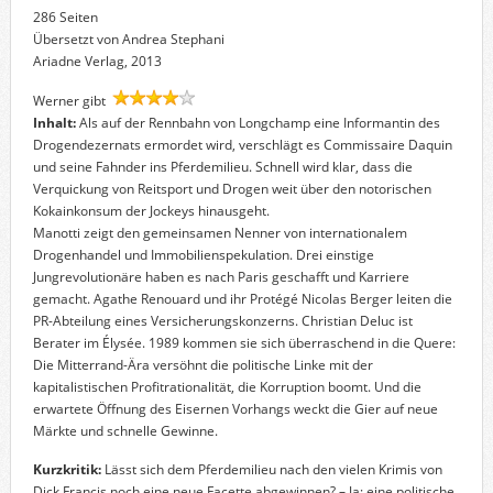
286 Seiten
Übersetzt von Andrea Stephani
Ariadne Verlag, 2013
Werner gibt
Inhalt:
Als auf der Rennbahn von Longchamp eine Informantin des
Drogendezernats ermordet wird, verschlägt es Commissaire Daquin
und seine Fahnder ins Pferdemilieu. Schnell wird klar, dass die
Verquickung von Reitsport und Drogen weit über den notorischen
Kokainkonsum der Jockeys hinausgeht.
Manotti zeigt den gemeinsamen Nenner von internationalem
Drogenhandel und Immobilienspekulation. Drei einstige
Jungrevolutionäre haben es nach Paris geschafft und Karriere
gemacht. Agathe Renouard und ihr Protégé Nicolas Berger leiten die
PR-Abteilung eines Versicherungskonzerns. Christian Deluc ist
Berater im Élysée. 1989 kommen sie sich überraschend in die Quere:
Die Mitterrand-Ära versöhnt die politische Linke mit der
kapitalistischen Profitrationalität, die Korruption boomt. Und die
erwartete Öffnung des Eisernen Vorhangs weckt die Gier auf neue
Märkte und schnelle Gewinne.
Kurzkritik:
Lässt sich dem Pferdemilieu nach den vielen Krimis von
Dick Francis noch eine neue Facette abgewinnen? – Ja: eine politische.