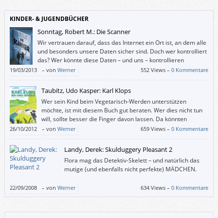
realistischer Akt-Malerei zu schockieren).
KINDER- & JUGENDBÜCHER
Sonntag, Robert M.: Die Scanner
Wir vertrauen darauf, dass das Internet ein Ort ist, an dem alle
und besonders unsere Daten sicher sind. Doch wer kontrolliert
das? Wer könnte diese Daten – und uns – kontrollieren
(wollen)? Und wer von den heute Geborenen könnte in 22
19/03/2013
–
von
Werner
552 Views –
0 Kommentare
Jahren ein Scanner wie Rob werden?
Taubitz, Udo Kasper: Karl Klops
Wer sein Kind beim Vegetarisch-Werden unterstützen
möchte, ist mit diesem Buch gut beraten. Wer dies nicht tun
will, sollte besser die Finger davon lassen. Da könnten
Weltbilder nachhaltig erschüttert werden.
26/10/2012
–
von
Werner
659 Views –
0 Kommentare
Landy, Derek: Skulduggery Pleasant 2
Flora mag das Detektiv-Skelett – und natürlich das
mutige (und ebenfalls nicht perfekte) MÄDCHEN.
22/09/2008
–
von
Werner
634 Views –
0 Kommentare