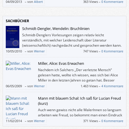
04/09/2013
–
von
Albert
363 Views –
0 Kommentare
SACHBÜCHER
Schmidt-Dengler, Wendelin: Bruchlinien
Schmidt-Denglers Vorlesungen zeigen relativ leicht
verständlich, mit welcher Leidenschaft über Literatur
(wissenschaftlich) nachgedacht und gesprochen werden kann.
10/05/2010
–
von
Werner
747 Views –
0 Kommentare
Miller, Alice: Evas Erwachen
Nachdem ich Salchers „Der verletzte Mensch“
gelesen hatte, wollte ich wissen, was sich bei Alice
Miller in den letzten Jahren so getan hat. Besser
gesagt: Vor ca. 25 Jahren waren Millers erste drei
06/05/2009
–
von
Werner
1.463 Views –
4 Kommentare
Bücher wichtig für mich, ich las das „Drama des begabten Kindes“ und
sah mich natürlich selbst als eines. Und jetzt war ich zwar nicht erstaunt,
Mann mit blauem Schal: Ich saß für Lucian Freud
dass Miller bei ihrem Thema geblieben ist, sondern über dieses meiner
(kurz)
Meinung nach schlecht geschriebene Buch.
Auch wenn gewiss nicht alle MalerInnen so langsam
arbeiten wie Freud, so bekommt man einen Eindruck
davon, was alles hinter einem einzelnen Pinselstrich
11/02/2014
–
von
Werner
371 Views –
0 Kommentare
liegen kann (und dass es Freud bestimmt nicht darauf ankommt, uns mit