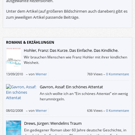
ausgewählte Rezensionen.
Unter dem Artikel (auf größeren Bildschirmen auch daneben) gibt es
zum jeweiligen Artikel passende Beiträge.
ROMANE & ERZÄHLUNGEN
Hohler, Franz: Das Kurze. Das Einfache. Das Kindliche.
Wir brauchen Menschen wie Franz Hohler mit ihrer kindlichen
Weisheit.
13/09/2010
–
von
Werner
769 Views –
0 Kommentare
Gavron, Assaf: Ein schönes Attentat
An sich wollte ich an “Ein schönes Attentat” ein wenig
herumnörgeln.
08/02/2008
–
von
Werner
636 Views –
0 Kommentare
Drews, Jürgen: Wendelins Traum
Ein gediegener Roman über 60 Jahre deutsche Geschichte, in