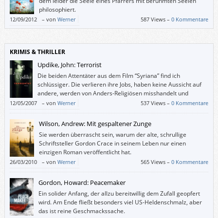
dem leider die Seele eines Pfarrers mit berühmten Seelen
philosophiert.
12/09/2012
–
von
Werner
587 Views –
0 Kommentare
KRIMIS & THRILLER
Updike, John: Terrorist
Die beiden Attentäter aus dem Film “Syriana” find ich
schlüssiger. Die verlieren ihre Jobs, haben keine Aussicht auf
andere, werden von Anders-Religiösen misshandelt und
bekommen dann von radikalen Islamisten Anerkennung und
12/05/2007
–
von
Werner
537 Views –
0 Kommentare
Heimat serviert – inklusive Lebenssinn (= Sterben für die große Sache).
Das ist zwar plakativ, aber nachvollziehbarer als in Updikes “Terrorist”.
Wilson, Andrew: Mit gespaltener Zunge
Sie werden überrascht sein, warum der alte, schrullige
Schriftsteller Gordon Crace in seinem Leben nur einen
einzigen Roman veröffentlicht hat.
26/03/2010
–
von
Werner
565 Views –
0 Kommentare
Gordon, Howard: Peacemaker
Ein solider Anfang, der allzu bereitwillig dem Zufall geopfert
wird. Am Ende fließt besonders viel US-Heldenschmalz, aber
das ist reine Geschmackssache.