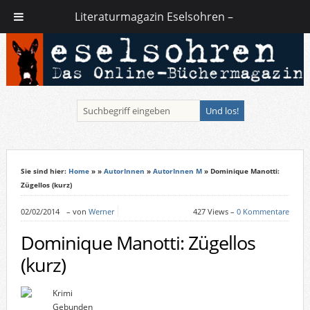
Literaturmagazin Eselsohren –
Sie sind hier:
Home
»
»
AutorInnen
»
AutorInnen M
» Dominique Manotti:
Zügellos (kurz)
02/02/2014
–
von
Werner
427 Views –
0 Kommentare
Dominique Manotti: Zügellos
(kurz)
Krimi
Gebunden