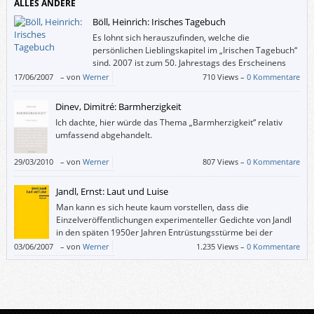
ALLES ANDERE
Böll, Heinrich: Irisches Tagebuch
Es lohnt sich herauszufinden, welche die
persönlichen Lieblingskapitel im „Irischen Tagebuch“
sind. 2007 ist zum 50. Jahrestags des Erscheinens
beim Verlag Kiepenheuer & Witsch eine
17/06/2007
–
von
Werner
710 Views –
0 Kommentare
Sonderausgabe mit zahlreichen Fotos erschienen. Aber auch die normale
Ausgabe ist reizvoll: Sie hat die dtv-Nummer 1.
Dinev, Dimitré: Barmherzigkeit
Ich dachte, hier würde das Thema „Barmherzigkeit“ relativ
umfassend abgehandelt.
29/03/2010
–
von
Werner
807 Views –
0 Kommentare
Jandl, Ernst: Laut und Luise
Man kann es sich heute kaum vorstellen, dass die
Einzelveröffentlichungen experimenteller Gedichte von Jandl
in den späten 1950er Jahren Entrüstungsstürme bei der
konservativen Kritik ausgelöst haben.
03/06/2007
–
von
Werner
1.235 Views –
0 Kommentare