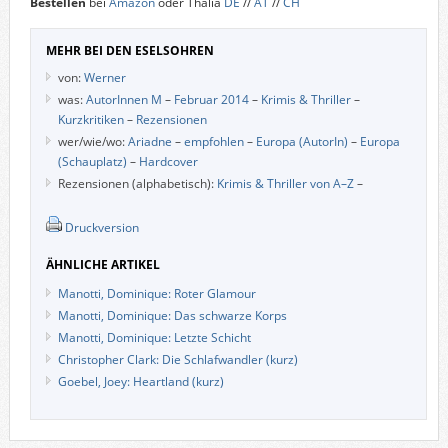
Bestellen
bei
Amazon
oder Thalia
DE
//
AT
//
CH
MEHR BEI DEN ESELSOHREN
von:
Werner
was:
AutorInnen M
–
Februar 2014
–
Krimis & Thriller
–
Kurzkritiken
–
Rezensionen
wer/wie/wo:
Ariadne
–
empfohlen
–
Europa (AutorIn)
–
Europa
(Schauplatz)
–
Hardcover
Rezensionen (alphabetisch):
Krimis & Thriller von A–Z
–
Druckversion
ÄHNLICHE ARTIKEL
Manotti, Dominique: Roter Glamour
Manotti, Dominique: Das schwarze Korps
Manotti, Dominique: Letzte Schicht
Christopher Clark: Die Schlafwandler (kurz)
Goebel, Joey: Heartland (kurz)