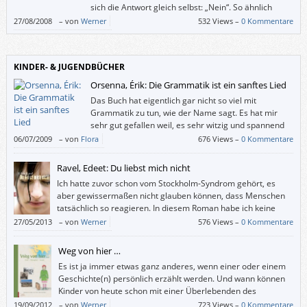
sich die Antwort gleich selbst: „Nein“. So ähnlich
war’s bei mir auch: Dieses Buch ist ziemlich spurlos
27/08/2008
–
von
Werner
532 Views –
0 Kommentare
an mir vorübergegangen.
KINDER- & JUGENDBÜCHER
Orsenna, Érik: Die Grammatik ist ein sanftes Lied
Das Buch hat eigentlich gar nicht so viel mit
Grammatik zu tun, wie der Name sagt. Es hat mir
sehr gut gefallen weil, es sehr witzig und spannend
geschrieben ist.
06/07/2009
–
von
Flora
676 Views –
0 Kommentare
Ravel, Edeet: Du liebst mich nicht
Ich hatte zuvor schon vom Stockholm-Syndrom gehört, es
aber gewissermaßen nicht glauben können, dass Menschen
tatsächlich so reagieren. In diesem Roman habe ich keine
Sekunde daran gezweifelt, dass sich ein Entführungsopfer so
27/05/2013
–
von
Werner
576 Views –
0 Kommentare
verhalten könnte wie Chloe.
Weg von hier …
Es ist ja immer etwas ganz anderes, wenn einer oder einem
Geschichte(n) persönlich erzählt werden. Und wann können
Kinder von heute schon mit einer Überlebenden des
Holocaust sprechen?
19/09/2012
–
von
Werner
723 Views –
0 Kommentare