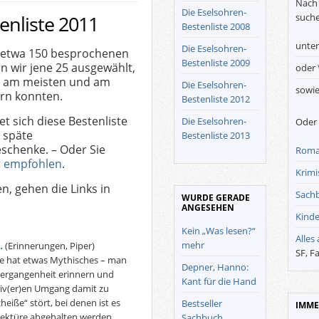
Nach 
Die Eselsohren-
suche
enliste 2011
Bestenliste 2008
unte
Die Eselsohren-
 etwa 150 besprochenen
Bestenliste 2009
 wir jene 25 ausgewählt,
oder
ns am meisten und am
Die Eselsohren-
sowi
rn konnten.
Bestenliste 2012
net sich diese Bestenliste
Die Eselsohren-
Oder 
 späte
Bestenliste 2013
schenke. – Oder Sie
Roma
r
empfohlen
.
Krimis
n, gehen die Links in
Sach
WURDE GERADE
ANGESEHEN
Kinde
Kein „Was lesen?“
Alles
mehr
…
(Erinnerungen, Piper)
SF, F
te hat etwas Mythisches – man
Depner, Hanno:
 Vergangenheit erinnern und
Kant für die Hand
ktiv(er)en Umgang damit zu
eiße“ stört, bei denen ist es
Bestseller
IMME
r Lektüre abgehalten werden.
Sachbuch