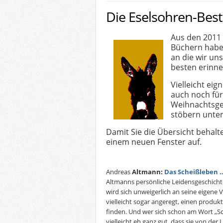
Die Eselsohren-Best
Aus den 2011
Büchern haben
an die wir u
besten erinne
Vielleicht eig
auch noch für
Weihnachtsge
stöbern unte
Damit Sie die Übersicht behalte
einem neuen Fenster auf.
Andreas
Altmann:
Das Scheißleben 
Altmanns persönliche Leidensgeschich
wird sich unweigerlich an seine eigene
vielleicht sogar angeregt, einen produ
finden. Und wer sich schon am Wort „Sch
vielleicht eh ganz gut, dass sie von de