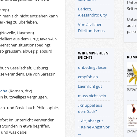
Unter
Seite
Baricco,
kamp)
Alessandro: City
n man sich nicht entziehen kann
Unter
erkrieg zu überleben.
Vorsätzlicher
auch 
Dilettantismus
passe
(Novelle, Haymon)
elliert aus dem Uruguayan-Air-
s Menschen situationsbedingt
 so grausam, abwegig, absurd
WIR EMPFEHLEN
ROMA
(NICHT)
unbedingt lesen
buch Gesellschaft, Osburg)
ise verändern. Die von Sarazzin
empfohlen
(ziemlich) gut
08/09
ncha
(Roman, dtv)
muss nicht sein
 ein kurzweiliges Vergnügen.
„Knüppel aus
ch- und Bastelbuch Philosophie,
dem Sack“
sofort im Unterricht verwenden.
+
Alt, aber gut
 Stunden in etwa begriffen,
+
Keine Angst vor
24/09
t und was dabei
…
spann