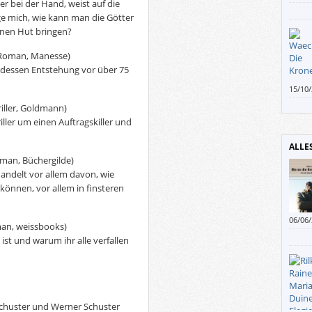
r bei der Hand, weist auf die
(Elem
ge mich, wie kann man die Götter
wande
einen Hut bringen?
Roman, Manesse)
it dessen Entstehung vor über 75
15/10
auch 
iller, Goldmann)
reime
ler um einen Auftragskiller und
ALLE
man, Büchergilde)
handelt vor allem davon, wie
önnen, vor allem in finsteren
06/06
an, weissbooks)
minim
 ist und warum ihr alle verfallen
dauer
 Schuster und Werner Schuster