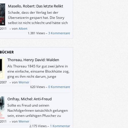
eichischen Krimi typisiert hat, auf die Spitze.
Masello, Robert: Das letzte Relikt
Schade, dass der Verlag bei der
Übersetzerin gespart hat. Die Story
selbst ist nicht schlecht und hätte sich
mehr verdient.
/2011
–
von
Albert
1.381 Views –
3 Kommentare
BÜCHER
Thoreau, Henry David: Walden
Als Thoreau 1845 für gut zwei Jahre in
eine einfache, einsame Blockhütte zog,
ging es ihm nicht darum, junge
Menschen in ihren halbgaren
/2007
–
von
Werner
ken zu bestätigen, sondern eher um
620 Views –
0 Kommentare
tgenügsamkeit und Selbstbestimmung, um
öglichst einfaches Leben, das genügend Zeit
Onfray, Michel: Anti-Freud
ontemplation lässt.
Sollte es Freud und seinen
NachfolgerInnen tatsächlich gelungen
sein, einen unfähigen Pfuscher zu
einem bedeutenden Wissenschaftler
/2011
–
von
Werner
ustilisieren? Und beinahe 100 Jahre lang ist
2.175 Views –
1 Kommentar