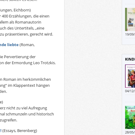
das n
lungen, Eichborn)
r 400 Erzählungen, die einen
 allem als Romanautorin
h des Untertitels, „eine
zu präsentieren, gerecht wird.
19/09
einer
de liebte
(Roman,
„Weg 
Darin 
Fluch
e Pervertierung der
KIND
Shang
n der Ermordung Leo Trotzkis.
Ein B
Unter
mit d
 kein Roman im herkömmlichen
ung“ im Klappentext hängen
den.
04/12
hat e
insges
e)
rz nicht zu viel Aufregung
mal schmunzeln und historisch
zugreifen.
!
(Essays, Berenberg)
28/05