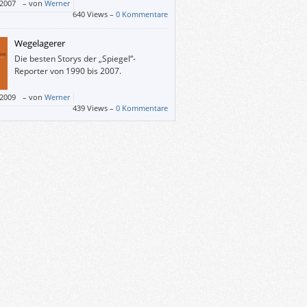
überall, / dem allen zugewandt und
/2007
–
von
Werner
naus! / Uns überfüllts. Wir ordnens. Es
640 Views –
0 Kommentare
lt. / Wir ordnens wieder und zerfallen
.“
Wegelagerer
Die besten Storys der „Spiegel“-
Reporter von 1990 bis 2007.
/2009
–
von
Werner
439 Views –
0 Kommentare