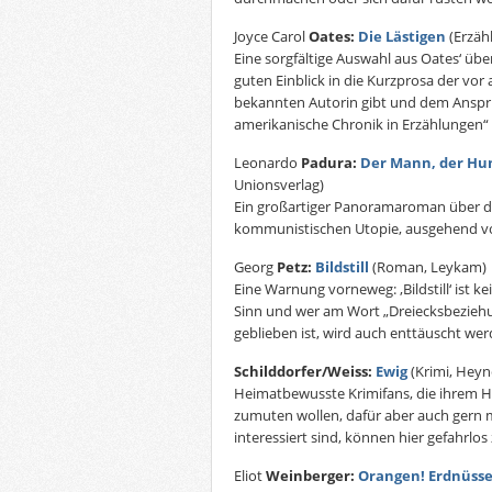
Joyce Carol
Oates:
Die Lästigen
(Erzäh
Eine sorgfältige Auswahl aus Oates‘ übe
guten Einblick in die Kurzprosa der vor
bekannten Autorin gibt und dem Anspruc
amerikanische Chronik in Erzählungen“ 
Leonardo
Padura:
Der Mann, der Hun
Unionsverlag)
Ein großartiger Panoramaroman über di
kommunistischen Utopie, ausgehend vo
Georg
Petz:
Bildstill
(Roman, Leykam)
Eine Warnung vorneweg: ,Bildstill‘ ist
Sinn und wer am Wort „Dreiecksbezieh
geblieben ist, wird auch enttäuscht wer
Schilddorfer/Weiss:
Ewig
(Krimi, Heyn
Heimatbewusste Krimifans, die ihrem He
zumuten wollen, dafür aber auch gern 
interessiert sind, können hier gefahrlos 
Eliot
Weinberger:
Orangen! Erdnüsse