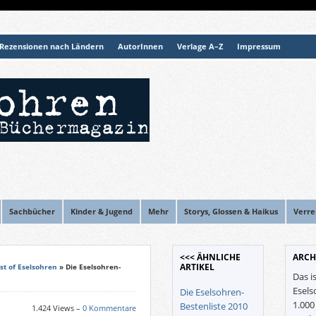
Rezensionen nach Ländern
AutorInnen
Verlage A–Z
Impressum
Sachbücher
Kinder & Jugend
Mehr
Storys, Glossen & Haikus
Verre
<<< ÄHNLICHE
ARCH
ARTIKEL
st of Eselsohren
» Die Eselsohren-
Das i
Esels
Die Eselsohren-
1.00
Bestenliste 2010
1.424 Views –
0 Kommentare