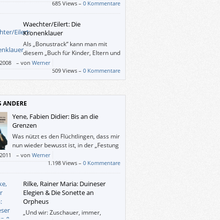
ente von) “Romeo und Julia” in eine sich
685 Views –
0 Kommentare
lnde Räubergesellschaft stellt.
Waechter/Eilert: Die
Kronenklauer
Als „Bonustrack“ kann man mit
diesem „Buch für Kinder, Eltern und
andere anspruchsvolle LeserInnen“
/2008
–
von
Werner
folgende Sachen treiben: falzen, raten,
509 Views –
0 Kommentare
n, puzzlen, malen, singen und schneiden.
S ANDERE
Yene, Fabien Didier: Bis an die
Grenzen
Was nützt es den Flüchtlingen, dass mir
nun wieder bewusst ist, in der „Festung
Europa“ zu leben und vergleichsweise
/2011
–
von
Werner
ale Sorgen zu haben? Wie lange wird es
1.198 Views –
0 Kommentare
n, bis ich das wieder verdrängt habe?
Rilke, Rainer Maria: Duineser
Elegien & Die Sonette an
Orpheus
„Und wir: Zuschauer, immer,