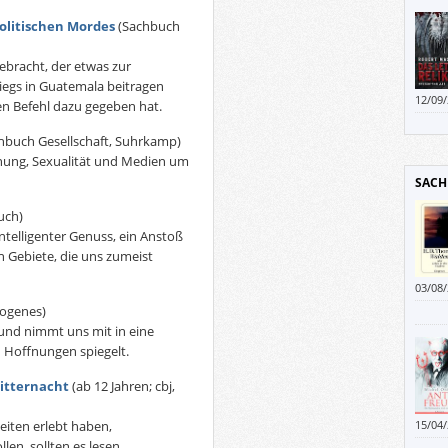
österr
politischen Mordes
(Sachbuch
ebracht, der etwas zur
iegs in Guatemala beitragen
12/09
en Befehl dazu gegeben hat.
hbuch Gesellschaft, Suhrkamp)
iehung, Sexualität und Medien um
SACH
uch)
intelligenter Genuss, ein Anstoß
 Gebiete, die uns zumeist
03/08
Gedan
ogenes)
Selbs
 und nimmt uns mit in eine
ein m
d Hoffnungen spiegelt.
zur K
itternacht
(ab 12 Jahren; cbj,
Zeiten erlebt haben,
15/04
hochz
en, sollten es lesen.