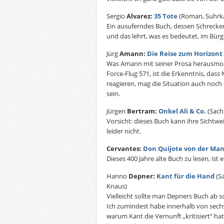
Sergio
Alvarez:
35 Tote
(Roman, Suhr
Ein ausuferndes Buch, dessen Schrecke
und das lehrt, was es bedeutet, im Bürg
Jürg
Amann:
Die Reise zum Horizont
Was Amann mit seiner Prosa herausmod
Force-Flug 571, ist die Erkenntnis, das
reagieren, mag die Situation auch noch
sein.
Jürgen
Bertram:
Onkel Ali & Co.
(Sach
Vorsicht: dieses Buch kann ihre Sichtwe
leider nicht.
Cervantes:
Don Quijote von der Ma
Dieses 400 Jahre alte Buch zu lesen, ist
Hanno
Depner:
Kant für die Hand
(Sa
Knaus)
Vielleicht sollte man Depners Buch ab 
Ich zumindest habe innerhalb von sechs
warum Kant die Vernunft „kritisiert“ ha