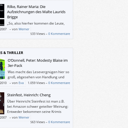
Rilke, Rainer Maria: Die
Aufzeichnungen des Malte Laurids
Brigge
„So, also hierher kommen die Leute,
um zu leben, ich würde eher meinen,
/2007
–
von
Werner
rbe sich hier.“
533 Views –
0 Kommentare
IS & THRILLER
O‘Donnell, Peter: Modesty Blaise im
3er-Pack
Was macht das Lesevergnügen hier so
groß, abgesehen von Handlung und
Einfallsreichtum? Einerseits der Stil,
/2010
–
von
Eva
1.059 Views –
0 Kommentare
leganz, das britische Understatement und
rockene Humor in der Sprache, andererseits
Steinfest, Heinrich: Cheng
ebendigen, glaubwürdigen,
Über Heinricht Steinfest ist man z.B.
imensionalen Figuren.
bei Amazon schwer geteilter Meinung:
Entweder bekommen seine Krimis
(fast) alle oder (beinahe) gar keine
/2007
–
von
Werner
e von den LeserInnen. Tatsächlich treibt
563 Views –
0 Kommentare
fest das, was man mittlerweile als