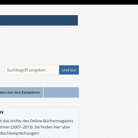
isen mir den Eselsohren
IV
st das Archiv des Online-Büchermagazins
ohren (2007–2013). Sie finden hier über
0 Buchbesprechungen: