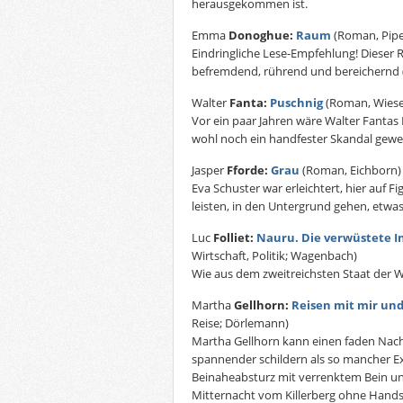
herausgekommen ist.
Emma
Donoghue:
Raum
(Roman, Pipe
Eindringliche Lese-Empfehlung! Dieser
befremdend, rührend und bereichernd (a
Walter
Fanta:
Puschnig
(Roman, Wiese
Vor ein paar Jahren wäre Walter Fantas 
wohl noch ein handfester Skandal gewe
Jasper
Fforde:
Grau
(Roman, Eichborn)
Eva Schuster war erleichtert, hier auf F
leisten, in den Untergrund gehen, etwa
Luc
Folliet:
Nauru. Die verwüstete I
Wirtschaft, Politik; Wagenbach)
Wie aus dem zweitreichsten Staat der W
Martha
Gellhorn:
Reisen mit mir un
Reise; Dörlemann)
Martha Gellhorn kann einen faden Nac
spannender schildern als so mancher E
Beinaheabsturz mit verrenktem Bein un
Mitternacht vom Killerberg ohne Hands