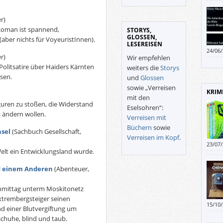
r)
 Roman ist spannend,
STORYS,
GLOSSEN,
ber nichts für VoyeuristInnen).
LESEREISEN
24/06
r)
Wir empfehlen
es stü
Politsatire über Haiders Kärnten
weiters die
Storys
sen.
und
Glossen
sowie „Verreisen
KRIM
mit den
iguren zu stoßen, die Widerstand
Eselsohren“:
s ändern wollen.
Verreisen mit
Büchern
sowie
nsel
(Sachbuch Gesellschaft,
Verreisen im Kopf
.
23/07
elt ein Entwicklungsland wurde.
die E
der t
d einem Anderen
(Abenteuer,
die l
dreid
hmittag unterm Moskitonetz
xtrembergsteiger seinen
15/10
d einer Blutvergiftung um
Punkt
chuhe, blind und taub.
Stein