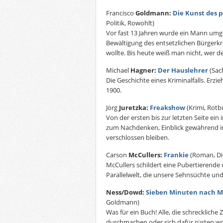
Francisco
Goldmann:
Die Kunst des 
Politik, Rowohlt)
Vor fast 13 Jahren wurde ein Mann umg
Bewältigung des entsetzlichen Bürgerkr
wollte. Bis heute weiß man nicht, wer d
Michael
Hagner:
Der Hauslehrer
(Sac
Die Geschichte eines Kriminalfalls. Erz
1900.
Jörg
Juretzka:
Freakshow
(Krimi, Rotb
Von der ersten bis zur letzten Seite ein 
zum Nachdenken, Einblick gewährend in
verschlossen bleiben.
Carson
McCullers:
Frankie
(Roman, Di
McCullers schildert eine Pubertierende
Parallelwelt, die unsere Sehnsüchte un
Ness/Dowd:
Sieben Minuten nach M
Goldmann)
Was für ein Buch! Alle, die schreckliche 
durchmachen oder sich dafür rüsten woll