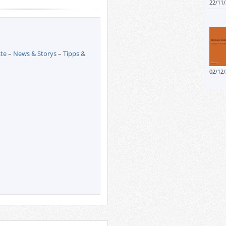
22/11
nie hi
zerfäl
selbst
ste
–
News & Storys
–
Tipps &
02/12