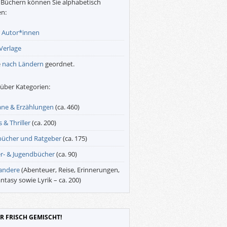
Büchern können Sie alphabetisch
n:
r
Autor*innen
Verlage
e
nach Ländern
geordnet.
über Kategorien:
ne & Erzählungen
(ca. 460)
 & Thriller
(ca. 200)
bücher und Ratgeber
(ca. 175)
r- & Jugendbücher
(ca. 90)
 andere
(Abenteuer, Reise, Erinnerungen,
antasy sowie Lyrik – ca. 200)
R FRISCH GEMISCHT!