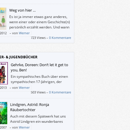
iemandem aufgefallen?
Weg von hier …
Es ist ja immer etwas ganz anderes,
wenn einer oder einem Geschichte(n)
persönlich erzählt werden. Und wann
können Kinder von heute schon mit
/2012
–
von
Werner
 Überlebenden des Holocaust sprechen?
723 Views –
0 Kommentare
von hier …“ bietet dazu die Gelegenheit:
erzählt die Linzer Jüdin Ilse Mass über ihre
t vor den Nazis aus Österreich über
ER- & JUGENDBÜCHER
hai nach Israel.
uch, das sich sowohl für den Volksschul-
Gehrke, Doreen: Don‘t let it get to
richt als auch für eine Auseinandersetzung
you, Ben!
em Nationalsozialismus zu Hause empfiehlt.
Ein sympathisches Buch über einen
sympathischen 17-Jährigen, der
unbedingt Musiker werden will. Es
/2013
–
von
Werner
in paar Debütroman-Mängel, die aber
503 Views –
0 Kommentare
amt nicht ins Gewicht fallen.
Lindgren, Astrid: Ronja
Räubertochter
Auch mit diesem Spätwerk hat uns
Astrid Lindgren ein wunderbares
Leseabenteuer beschert, das
/2007
–
von
Werner