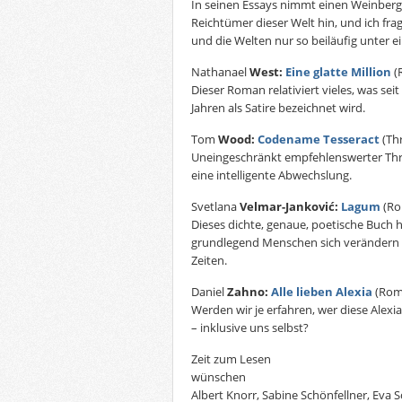
In seinen Essays nimmt einen Weinberge
Reichtümer dieser Welt hin, und ich fra
und die Welten nur so beiläufig unter 
Nathanael
West:
Eine glatte Million
(
Dieser Roman relativiert vieles, was se
Jahren als Satire bezeichnet wird.
Tom
Wood:
Codename Tesseract
(Thr
Uneingeschränkt empfehlenswerter Thril
eine intelligente Abwechslung.
Svetlana
Velmar-Janković:
Lagum
(Ro
Dieses dichte, genaue, poetische Buch 
grundlegend Menschen sich verändern k
Zeiten.
Daniel
Zahno:
Alle lieben Alexia
(Rom
Werden wir je erfahren, wer diese Alexia
– inklusive uns selbst?
Zeit zum Lesen
wünschen
Albert Knorr, Sabine Schönfellner, Eva