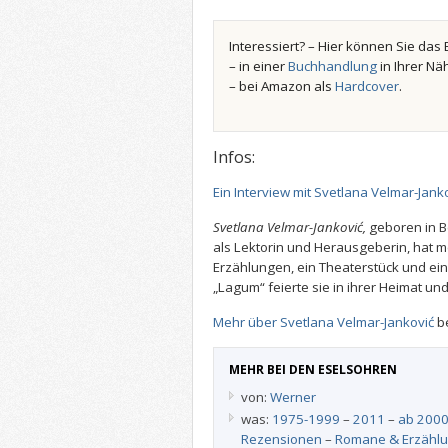
Interessiert? – Hier können Sie das 
– in einer
Buchhandlung
in Ihrer Nä
– bei Amazon als
Hardcover
.
Infos:
Ein Interview mit Svetlana Velmar-Jank
Svetlana Velmar-Janković,
geboren in Be
als Lektorin und Herausgeberin, hat
Erzählungen, ein Theaterstück und ein 
„Lagum“ feierte sie in ihrer Heimat und
Mehr über Svetlana Velmar-Janković
be
MEHR BEI DEN ESELSOHREN
von:
Werner
was:
1975-1999
–
2011
–
ab 200
Rezensionen
–
Romane & Erzähl