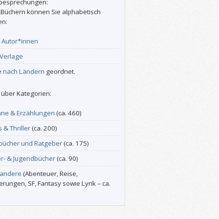
besprechungen:
 Büchern können Sie alphabetisch
en:
r
Autor*innen
Verlage
e
nach Ländern
geordnet.
über Kategorien:
ne & Erzählungen
(ca. 460)
s & Thriller
(ca. 200)
bücher und Ratgeber
(ca. 175)
er- & Jugendbücher
(ca. 90)
 andere
(Abenteuer, Reise,
erungen, SF, Fantasy sowie Lyrik – ca.