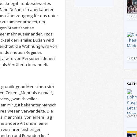
 Weltkrieg ihr unbeschwertes
s Mann Dušan, ein anerkannter
schen Überzeugung für das unter
10/10
e zusammenarbeitet, um
en Staat Kroatien
mmer mehr auseinander. Titos
cksal der Familie: Dušan wird
erichtet, die Wohnung wird von
oten des neuen Regimes
ica wird von Personen, denen
14/03
Manch
, als Verräterin behandelt.
SACH
ie grundlegend Menschen sich
en Zeiten. „Mehr als einmal“,
view, „war ich voller
 ein mir gut bekannter Mensch
eres Wesen verwandelte. Die
24/11
s, manchmal von einem Tag
Geldw
e andere Art und in einer
Dohme
h von ihren bisherigen
ndten und Freunden los.“