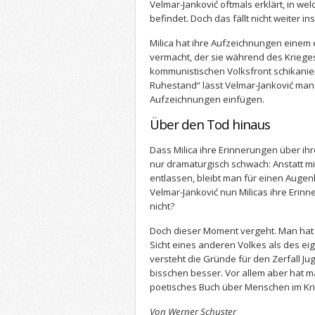
Velmar-Janković oftmals erklärt, in we
befindet. Doch das fällt nicht weiter in
Milica hat ihre Aufzeichnungen einem
vermacht, der sie während des Kriege
kommunistischen Volksfront schikanier
Ruhestand“ lässt Velmar-Janković ma
Aufzeichnungen einfügen.
Über den Tod hinaus
Dass Milica ihre Erinnerungen über ihre
nur dramaturgisch schwach: Anstatt mi
entlassen, bleibt man für einen Augenb
Velmar-Janković nun Milicas ihre Erin
nicht?
Doch dieser Moment vergeht. Man hat 
Sicht eines anderen Volkes als des e
versteht die Gründe für den Zerfall J
bisschen besser. Vor allem aber hat m
poetisches Buch über Menschen im Kr
Von Werner Schuster