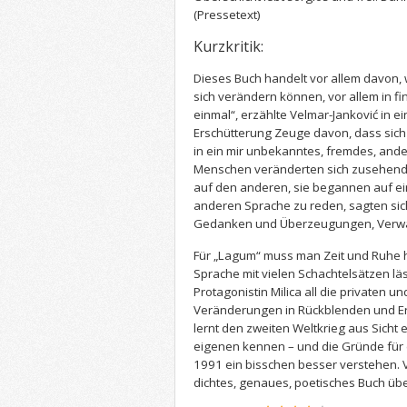
(Pressetext)
Kurzkritik:
Dieses Buch handelt vor allem davon
sich verändern können, vor allem in fi
einmal“, erzählte Velmar-Janković in ei
Erschütterung Zeuge davon, dass sich
in ein mir unbekanntes, fremdes, and
Menschen veränderten sich zusehend
auf den anderen, sie begannen auf ein
anderen Sprache zu reden, sagten sic
Gedanken und Überzeugungen, Verwa
Für „Lagum“ muss man Zeit und Ruhe h
Sprache mit vielen Schachtelsätzen läs
Protagonistin Milica all die privaten u
Veränderungen in Rückblenden und E
lernt den zweiten Weltkrieg aus Sicht
eigenen kennen – und die Gründe für 
1991 ein bisschen besser verstehen. V
dichtes, genaues, poetisches Buch üb