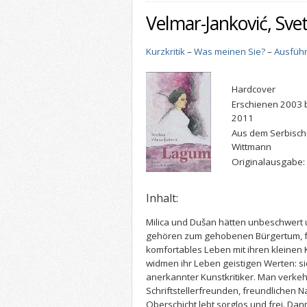
Velmar-Janković, Sve
Kurzkritik
–
Was meinen Sie?
–
Ausführ
Hardcover
Erschienen 2003 
2011
Aus dem Serbisch
Wittmann
Originalausgabe:
Inhalt:
Milica und Dušan hätten unbeschwert u
gehören zum gehobenen Bürgertum, f
komfortables Leben mit ihren kleinen 
widmen ihr Leben geistigen Werten: sie 
anerkannter Kunstkritiker. Man verkeh
Schriftstellerfreunden, freundlichen Na
Oberschicht lebt sorglos und frei. Da