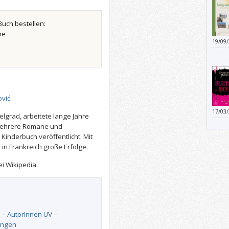
Buch bestellen:
he
19/09
einer
„Weg 
Darin 
Fluch
Shang
Ein B
ović
Unter
17/03
mit d
lgrad, arbeitete lange Jahre
empfi
 mehrere Romane und
Kinderbuch veröffentlicht. Mit
 in Frankreich große Erfolge.
i Wikipedia.
0
–
AutorInnen UV
–
ungen