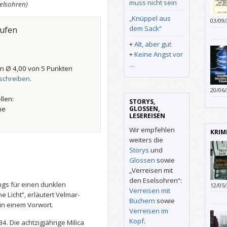
muss nicht sein
selsohren)
„Knüppel aus
03/09
dem Sack“
gesch
aufen
Eindr
+
Alt, aber gut
vage 
+
Keine Angst vor
ob Sp
…
Meist
n Ø 4,00 von 5 Punkten
schreiben
.
20/06
Netze
llen:
STORYS,
GLOSSEN,
he
LESEREISEN
Wir empfehlen
KRIM
weiters die
Storys
und
Glossen
sowie
„Verreisen mit
den Eselsohren“:
ngs für einen dunklen
12/05
Verreisen mit
faszi
 Licht“, erläutert Velmar-
Büchern
sowie
inter
in einem Vorwort.
Verreisen im
Wend
Kopf
.
4. Die achtzigjährige Milica