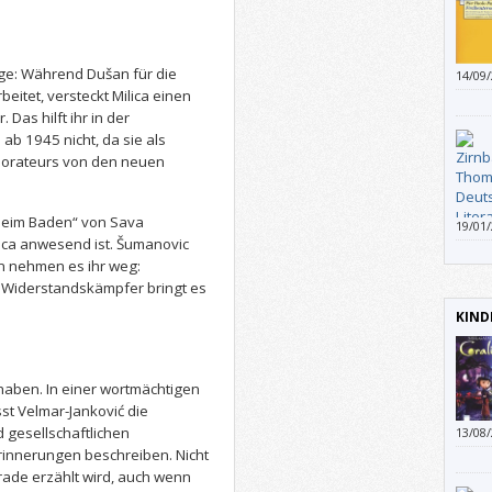
age: Während Dušan für die
14/09
einge
eitet, versteckt Milica einen
die “
as hilft ihr in der
der 6
ab 1945 nicht, da sie als
aborateurs von den neuen
„Beim Baden“ von Sava
19/01
thema
ica anwesend ist. Šumanovic
Nobel
en nehmen es ihr weg:
Entwi
e Widerstandskämpfer bringt es
und U
KIND
profu
aben. In einer wortmächtigen
st Velmar-Janković die
nd gesellschaftlichen
13/08
innerungen beschreiben. Nicht
ade erzählt wird, auch wenn