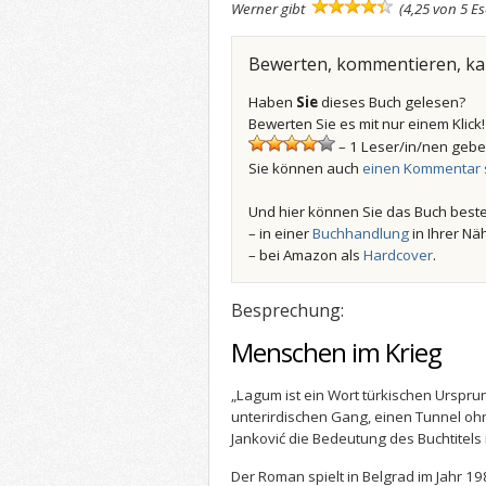
Werner gibt
(4,25 von 5 E
Bewerten, kommentieren, k
Haben
Sie
dieses Buch gelesen?
Bewerten Sie es mit nur einem Klick!
– 1 Leser/in/nen gebe
Sie können auch
einen Kommentar 
Und hier können Sie das Buch beste
– in einer
Buchhandlung
in Ihrer Nä
– bei Amazon als
Hardcover
.
Besprechung:
Menschen im Krieg
„Lagum ist ein Wort türkischen Urspru
unterirdischen Gang, einen Tunnel ohne
Janković die Bedeutung des Buchtitels 
Der Roman spielt in Belgrad im Jahr 198