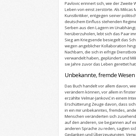
Pavlovic erinnert sich, wie der Zweite
Leben von einst zerstörte. Als Milica
Kunstkritiker, entgegen seiner politi
deutschem Einfluss stehenden Regim
Serben aus den Lagern im Unabhängig
herüberzuholen, lebt sich das Paar i
Sieg am Kriegsende besiegelt das Schi
wegen angeblicher Kollaboration hing
Nachbarn, die sich in eifrige Dienstb
verwandelt haben, geplündert und Mil
sie Jahre zuvor das Leben gerettet hat
Unbekannte, fremde Wesen
Das Buch handelt vor allem davon, w
verändern können, vor allem in finster
erzählte Velmar-Janković in einem Inter
Erschütterung Zeuge davon, dass sich
in ein mir unbekanntes, fremdes, and
Menschen veränderten sich zusehend
auf den anderen, sie begannen auf ein
anderen Sprache zu reden, sagten sic
Gedanken und Überzeugungen, Verwa