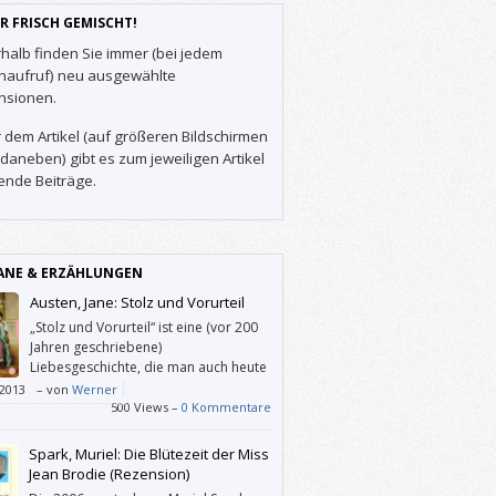
R FRISCH GEMISCHT!
halb finden Sie immer (bei jedem
enaufruf) neu ausgewählte
nsionen.
 dem Artikel (auf größeren Bildschirmen
daneben) gibt es zum jeweiligen Artikel
ende Beiträge.
NE & ERZÄHLUNGEN
Austen, Jane: Stolz und Vorurteil
„Stolz und Vorurteil“ ist eine (vor 200
Jahren geschriebene)
Liebesgeschichte, die man auch heute
noch verschlingt. Gern bildet man sich
/2013
–
von
Werner
der Ausgang sei ungewiss, um sich dann
500 Views –
0 Kommentare
er freuen zu können, dass sich die beiden
hluss doch kriegen.
Spark, Muriel: Die Blütezeit der Miss
Jean Brodie (Rezension)