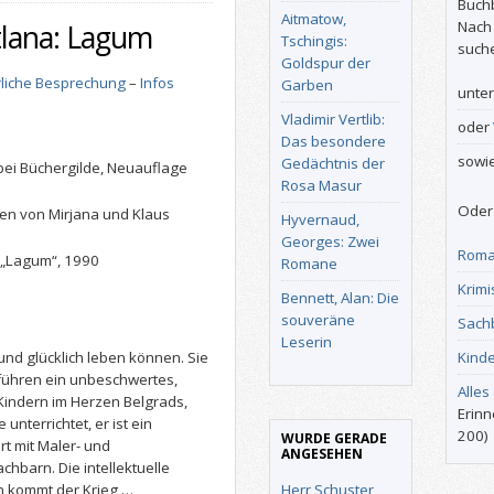
Buch
Aitmatow,
Nach
tlana: Lagum
Tschingis:
such
Goldspur der
liche Besprechung
–
Infos
Garben
unte
Vladimir Vertlib:
oder
Das besondere
sowi
Gedächtnis der
bei Büchergilde, Neuauflage
Rosa Masur
Oder 
en von Mirjana und Klaus
Hyvernaud,
Georges: Zwei
Roma
 „Lagum“, 1990
Romane
Krimi
Bennett, Alan: Die
souveräne
Sach
Leserin
Kind
nd glücklich leben können. Sie
ühren ein unbeschwertes,
Alles
Kindern im Herzen Belgrads,
Erinn
unterrichtet, er ist ein
200)
WURDE GERADE
rt mit Maler- und
ANGESEHEN
chbarn. Die intellektuelle
Herr Schuster,
nn kommt der Krieg …