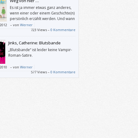
Weg von hier …
Es ist ja immer etwas ganz anderes,
wenn einer oder einem Geschichte(n)
persönlich erzählt werden. Und wann
können Kinder von heute schon mit
/2012
–
von
Werner
 Überlebenden des Holocaust sprechen?
723 Views –
0 Kommentare
von hier …“ bietet dazu die Gelegenheit:
erzählt die Linzer Jüdin Ilse Mass über ihre
Jinks, Catherine: Blutsbande
t vor den Nazis aus Österreich über
„Blutsbande“ ist leider keine Vampir-
hai nach Israel.
Roman-Satire.
uch, das sich sowohl für den Volksschul-
richt als auch für eine Auseinandersetzung
/2010
–
von
Werner
em Nationalsozialismus zu Hause
577 Views –
0 Kommentare
ehlt.