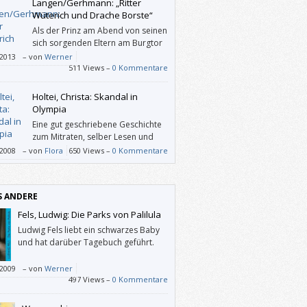
Langen/Gerhmann: „Ritter
Wüterich und Drache Borste“
Als der Prinz am Abend von seinen
sich sorgenden Eltern am Burgtor
empfangen wird, ist allen klar,
/2013
–
von
Werner
dies nicht sein letztes echtes Abenteuer
511 Views –
0 Kommentare
en sein kann. Noch dazu, wo draußen im
eren Wald ein Freund auf ihn wartet, das
Holtei, Christa: Skandal in
enkind Borste. Es kann also gut sein, dass
Olympia
te Langen (die Hase-„Felix“-Erfinderin) ein
Eine gut geschriebene Geschichte
weitere Wüterich-Bücher schreiben wird.
zum Mitraten, selber Lesen und
eschichte von diesem Band ist jedenfalls
Vorlesen. Und man erhält viel
/2008
–
von
Flora
650 Views –
0 Kommentare
o entzückend wie die Illustrationen von
mationen über das alte Griechenland.
 Gerhmann.
S ANDERE
Fels, Ludwig: Die Parks von Palilula
Ludwig Fels liebt ein schwarzes Baby
und hat darüber Tagebuch geführt.
/2009
–
von
Werner
497 Views –
0 Kommentare