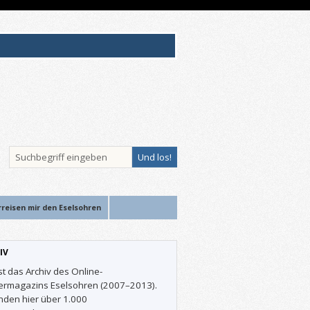
rreisen mir den Eselsohren
IV
st das Archiv des Online-
ermagazins Eselsohren (2007–2013).
inden hier über 1.000