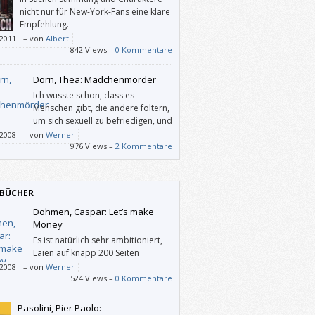
nicht nur für New-York-Fans eine klare
Empfehlung.
/2011
–
von
Albert
842 Views –
0 Kommentare
Dorn, Thea: Mädchenmörder
Ich wusste schon, dass es
Menschen gibt, die andere foltern,
um sich sexuell zu befriedigen, und
welche, die dabei mithelfen.
/2008
–
von
Werner
e schauen auch gern dabei zu. Ich nicht.
976 Views –
2 Kommentare
BÜCHER
Dohmen, Caspar: Let’s make
Money
Es ist natürlich sehr ambitioniert,
Laien auf knapp 200 Seiten
möglichst viel über die
/2008
–
von
Werner
irtschaft beibringen zu wollen, aber
524 Views –
0 Kommentare
n gelingt es.
Pasolini, Pier Paolo: