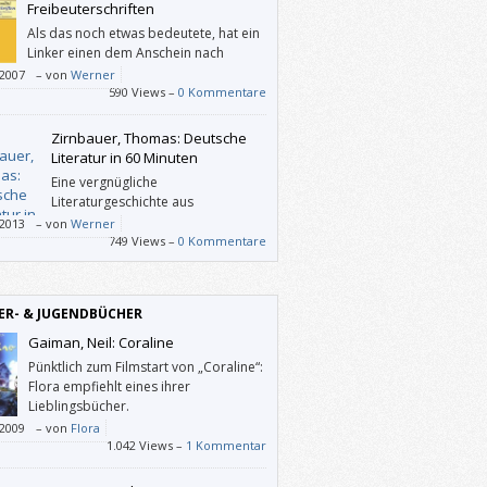
Freibeuterschriften
Als das noch etwas bedeutete, hat ein
Linker einen dem Anschein nach
konservativen Standpunkt
/2007
–
von
Werner
nommen, als er in den 70er-Jahren gegen
590 Views –
0 Kommentare
Langhaarigen” und die Revolutionsträume
8er-Generation polemisierte.
Zirnbauer, Thomas: Deutsche
Literatur in 60 Minuten
Eine vergnügliche
Literaturgeschichte aus
ungewohnter Perspektive: anhand
/2013
–
von
Werner
tischer Klammern wie
749 Views –
0 Kommentare
preisträgerInnen, Liebe,
cklungsroman, Italien, Familie, Schule, Rech
nrecht sowie Dorf und Großstadt. Mit
ER- & JUGENDBÜCHER
ndem Wissen verständlich geschrieben.
Gaiman, Neil: Coraline
Pünktlich zum Filmstart von „Coraline“:
Flora empfiehlt eines ihrer
Lieblingsbücher.
/2009
–
von
Flora
1.042 Views –
1 Kommentar