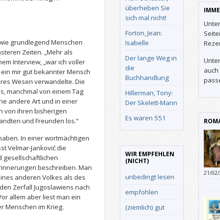
überheben Sie
IMME
sich mal nicht!
Unter
Forton, Jean:
Seit
, wie grundlegend Menschen
Isabelle
Reze
nsteren Zeiten. „Mehr als
Der lange Weg in
Unter
nem Interview, „war ich voller
die
auch 
 ein mir gut bekannter Mensch
Buchhandlung
pass
eres Wesen verwandelte. Die
s, manchmal von einem Tag
Hillerman, Tony:
e andere Art und in einer
Der Skelett-Mann
h von ihren bisherigen
Es waren 551
ndten und Freunden los.“
ROMA
aben. In einer wortmächtigen
st Velmar-Janković die
WIR EMPFEHLEN
nd gesellschaftlichen
(NICHT)
rinnerungen beschreiben. Man
21/02
unbedingt lesen
 eines anderen Volkes als des
ein, 
den Zerfall Jugoslawiens nach
darüb
empfohlen
or allem aber liest man ein
am Sc
er Menschen im Krieg.
(ziemlich) gut