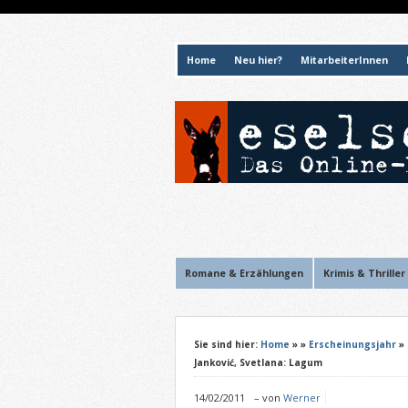
Home
Neu hier?
MitarbeiterInnen
Romane & Erzählungen
Krimis & Thriller
Sie sind hier:
Home
»
»
Erscheinungsjahr
»
Janković, Svetlana: Lagum
14/02/2011
–
von
Werner