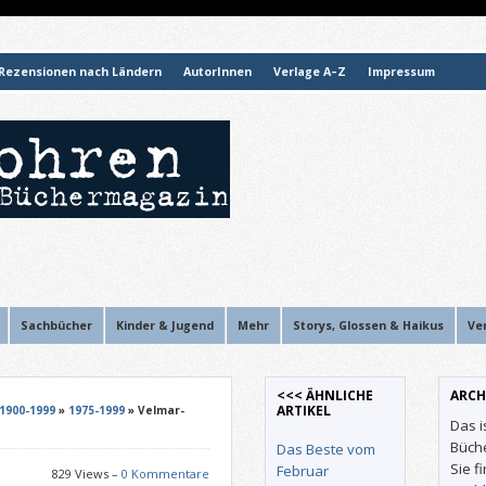
Rezensionen nach Ländern
AutorInnen
Verlage A–Z
Impressum
Sachbücher
Kinder & Jugend
Mehr
Storys, Glossen & Haikus
Ve
<<< ÄHNLICHE
ARCH
ARTIKEL
1900-1999
»
1975-1999
» Velmar-
Das i
Büch
Das Beste vom
Sie f
Februar
829 Views –
0 Kommentare