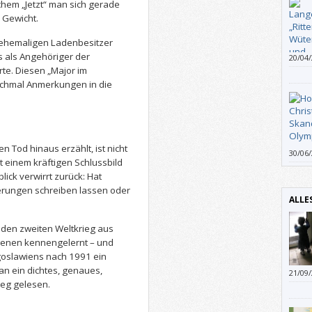
lchem „Jetzt“ man sich gerade
s Gewicht.
 ehemaligen Ladenbesitzer
s als Angehöriger der
20/04
dass 
te. Diesen „Major im
gewes
nchmal Anmerkungen in die
finst
Drach
Annet
paar 
Die G
n Tod hinaus erzählt, ist nicht
30/06
ebens
t einem kräftigen Schlussbild
Infor
Katja
lick verwirrt zurück: Hat
nerungen schreiben lassen oder
ALLE
den zweiten Weltkrieg aus
igenen kennengelernt – und
ugoslawiens nach 1991 ein
an ein dichtes, genaues,
21/09
ieg gelesen.