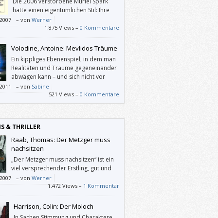
Die 2006 verstorbene Muriel Spark
hatte einen eigentümlichen Stil: Ihre
“typisch britisch” trocken
/2007
–
von
Werner
riebenen Romane erwecken oft den
1.875 Views –
0 Kommentare
uck, sie wären chaotisch (oder nur sehr
konstruiert), und man könnte spekulieren,
Volodine, Antoine: Mevlidos Träume
ark eine Herrin des Chaos oder eine
Ein kippliges Ebenenspiel, in dem man
erin des subtilen Aufbaus gewesen ist.
Realitäten und Träume gegeneinander
abwägen kann – und sich nicht vor
Spinnen fürchten sollte, denn deren
/2011
–
von
Sabine
 werden zum Ende hin immer dichter.
521 Views –
0 Kommentare
IS & THRILLER
Raab, Thomas: Der Metzger muss
nachsitzen
„Der Metzger muss nachsitzen“ ist ein
viel versprechender Erstling, gut und
geschickt aufgebaut, mit
/2007
–
von
Werner
nierendem Personal und einem
1.472 Views –
1 Kommentar
essanten Fall mit vielen überraschenden
ungen.
Harrison, Colin: Der Moloch
In Sachen Stimmung und Charaktere