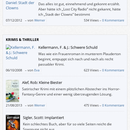
Das alles ist gut, einnehmend und gekonnt erzählt.
Aber hätte ich „Lost City Radio“ nicht gekannt, hätte
ich „Stadt der Clowns“ bestimmt
unvoreingenommener und wohlwollender gelesen.
07/12/2012
–
von
Werner
534 Views –
0 Kommentare
KRIMIS & THRILLER
Kellermann, F. & J.: Schwere Schuld
Was wie ein Frauenroman in munterem Plauderton
beginnt, entpuppt sich nach und nach als recht
passabler Krimi.
06/10/2008
–
von
Eva
623 Views –
0 Kommentare
Alef, Rob: Kleine Biester
Satirischer Krimi mit einem plötzlichen Abstecher ins Horror-
Fantasy-Genre und einer wenig überzeugenden Lösung.
21/08/2013
–
von
Werner
475 Views –
0 Kommentare
Sigler, Scott: Implantiert
Kein schlechtes Buch, aber für so viele Seiten reicht die
Spannung nicht aus.