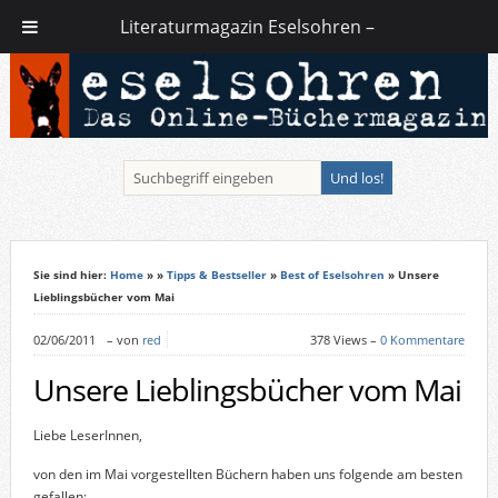
Literaturmagazin Eselsohren –
Sie sind hier:
Home
»
»
Tipps & Bestseller
»
Best of Eselsohren
» Unsere
Lieblingsbücher vom Mai
02/06/2011
–
von
red
378 Views –
0 Kommentare
Unsere Lieblingsbücher vom Mai
Liebe LeserInnen,
von den im Mai vorgestellten Büchern haben uns folgende am besten
gefallen: