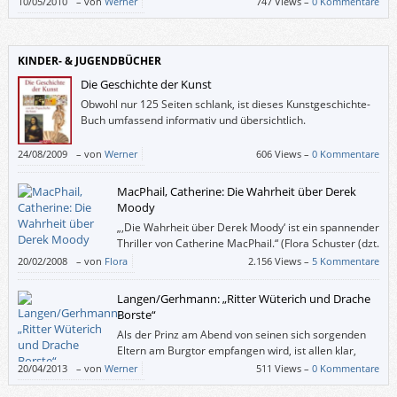
10/05/2010
–
von
Werner
747 Views –
0 Kommentare
KINDER- & JUGENDBÜCHER
Die Geschichte der Kunst
Obwohl nur 125 Seiten schlank, ist dieses Kunstgeschichte-
Buch umfassend informativ und übersichtlich.
24/08/2009
–
von
Werner
606 Views –
0 Kommentare
MacPhail, Catherine: Die Wahrheit über Derek
Moody
„,Die Wahrheit über Derek Moody‘ ist ein spannender
Thriller von Catherine MacPhail.“ (Flora Schuster (dzt.
10 Jahre alt))
20/02/2008
–
von
Flora
2.156 Views –
5 Kommentare
Langen/Gerhmann: „Ritter Wüterich und Drache
Borste“
Als der Prinz am Abend von seinen sich sorgenden
Eltern am Burgtor empfangen wird, ist allen klar,
dass dies nicht sein letztes echtes Abenteuer
20/04/2013
–
von
Werner
511 Views –
0 Kommentare
gewesen sein kann. Noch dazu, wo draußen im finsteren Wald ein Freund