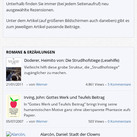
Unterhalb finden Sie immer (bei jedem Seitenaufruf) neu
ausgewählte Rezensionen.
Unter dem Artikel (auf größeren Bildschirmen auch daneben) gibt es
zum jeweiligen Artikel passende Beiträge.
ROMANE & ERZÄHLUNGEN
Doderer, Heimito von: Die Strudlhofstiege (Lesehilfe)
Vielleicht hilft diese grobe Struktur, die „Strudlhofstiege“
zugänglicher zu machen.
21/01/2011
–
von
Werner
4.861 Views –
5 Kommentare
Irving, John: Gottes Werk und Teufels Beitrag
In “Gottes Werk und Teufels Beitrag” bringt Irving seine
humanistischen Motive ganz ohne überspannte Phantasie aufs
Papier.
05/07/2007
–
von
Werner
503 Views –
0 Kommentare
Alarcón, Daniel: Stadt der Clowns