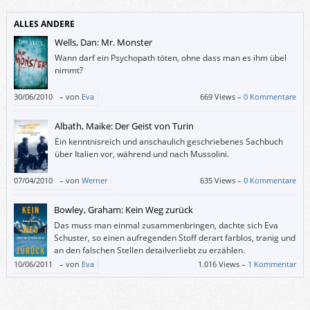
auf ihn wartet, das Drachenkind Borste. Es kann also gut sein, dass
Annette Langen (die Hase-„Felix“-Erfinderin) ein paar weitere Wüterich-
ALLES ANDERE
Bücher schreiben wird. Die Geschichte von diesem Band ist jedenfalls
ebenso entzückend wie die Illustrationen von Katja Gerhmann.
Wells, Dan: Mr. Monster
Wann darf ein Psychopath töten, ohne dass man es ihm übel
nimmt?
30/06/2010
–
von
Eva
669 Views –
0 Kommentare
Albath, Maike: Der Geist von Turin
Ein kenntnisreich und anschaulich geschriebenes Sachbuch
über Italien vor, während und nach Mussolini.
07/04/2010
–
von
Werner
635 Views –
0 Kommentare
Bowley, Graham: Kein Weg zurück
Das muss man einmal zusammenbringen, dachte sich Eva
Schuster, so einen aufregenden Stoff derart farblos, tranig und
an den falschen Stellen detailverliebt zu erzählen.
10/06/2011
–
von
Eva
1.016 Views –
1 Kommentar