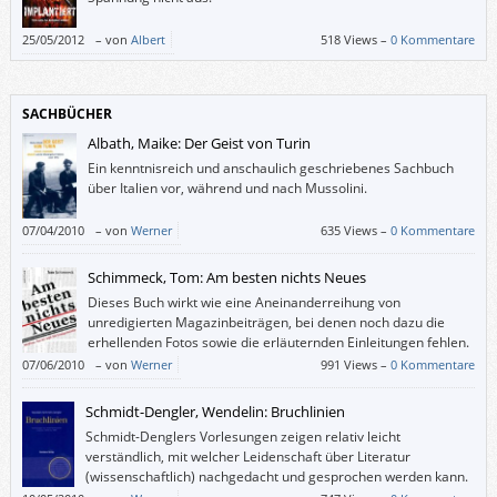
25/05/2012
–
von
Albert
518 Views –
0 Kommentare
SACHBÜCHER
Albath, Maike: Der Geist von Turin
Ein kenntnisreich und anschaulich geschriebenes Sachbuch
über Italien vor, während und nach Mussolini.
07/04/2010
–
von
Werner
635 Views –
0 Kommentare
Schimmeck, Tom: Am besten nichts Neues
Dieses Buch wirkt wie eine Aneinanderreihung von
unredigierten Magazinbeiträgen, bei denen noch dazu die
erhellenden Fotos sowie die erläuternden Einleitungen fehlen.
07/06/2010
–
von
Werner
991 Views –
0 Kommentare
Schmidt-Dengler, Wendelin: Bruchlinien
Schmidt-Denglers Vorlesungen zeigen relativ leicht
verständlich, mit welcher Leidenschaft über Literatur
(wissenschaftlich) nachgedacht und gesprochen werden kann.