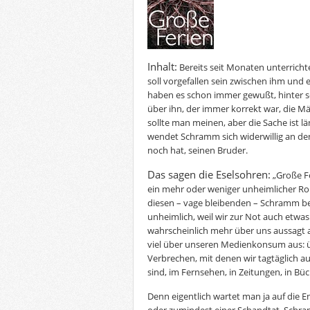
Inhalt:
Bereits seit Monaten unterrich
soll vorgefallen sein zwischen ihm und 
haben es schon immer gewußt, hinter se
über ihn, der immer korrekt war, die Mäu
sollte man meinen, aber die Sache ist l
wendet Schramm sich widerwillig an de
noch hat, seinen Bruder.
Das sagen die Eselsohren:
„Große Fe
ein mehr oder weniger unheimlicher Rom
diesen – vage bleibenden – Schramm be
unheimlich, weil wir zur Not auch etwas 
wahrscheinlich mehr über uns aussagt al
viel über unseren Medienkonsum aus: ü
Verbrechen, mit denen wir tagtäglich a
sind, im Fernsehen, in Zeitungen, in Bü
Denn eigentlich wartet man ja auf die 