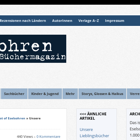
Rezensionen nach Ländern
AutorInnen
Verlage A–Z
Impressum
Sachbücher
Kinder & Jugend
Mehr
Storys, Glossen & Haikus
Verre
<<< ÄHNLICHE
ARCH
ARTIKEL
st of Eselsohren
» Unsere
Das i
Esels
Unsere
1.00
Lieblingsbücher
440 Views –
0 Kommentare