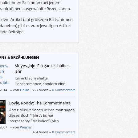
halb finden Sie immer (bei jedem
naufruf) neu ausgewählte Rezensionen.
 dem Artikel (auf größeren Bildschirmen
daneben) gibt es zum jeweiligen Artikel
nde Beiträge.
NE & ERZÄHLUNGEN
Moyes, Jojo: Ein ganzes halbes
Jahr
Keine klischeehafte
Liebesromanze, sondern eine
Geschichte voll von Höhen und
/2014
–
von
Heike
227 Views –
0 Kommentare
n, Freude und Trauer und Emotion pur. Ich
tzt noch restlos begeistert.
Doyle, Roddy: The Committments
Unter MusikerInnen würde man sagen,
dieses Buch “fährt”: Es hat
interessante “Melodien” (also
Themen), das richtige Tempo und vor
/2007
–
von
Werner
 einen packenden Rhythmus. Und humorvoll
434 Views –
0 Kommentare
 auch.