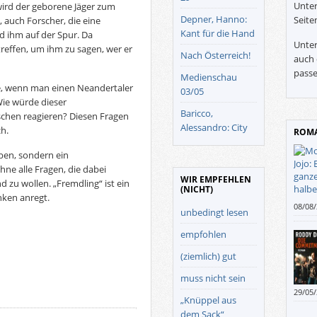
Unter
wird der geborene Jäger zum
Depner, Hanno:
Seite
, auch Forscher, die eine
Kant für die Hand
nd ihm auf der Spur. Da
Unter
 treffen, um ihm zu sagen, wer er
Nach Österreich!
auch 
passe
Medienschau
, wenn man einen Neandertaler
03/05
Wie würde dieser
Baricco,
hen reagieren? Diesen Fragen
Alessandro: City
h.
ROMA
ben, sondern ein
 alle Fragen, die dabei
WIR EMPFEHLEN
zu wollen. „Fremdling“ ist ein
(NICHT)
ken anregt.
08/08
unbedingt lesen
Tiefe
bin je
empfohlen
(ziemlich) gut
muss nicht sein
29/05
„Knüppel aus
allem
dem Sack“
ist es