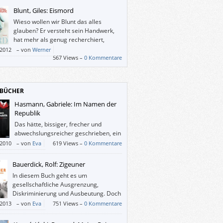
ler braucht deutlich mehr Spannung.
Blunt, Giles: Eismord
Wieso wollen wir Blunt das alles
glauben? Er versteht sein Handwerk,
hat mehr als genug recherchiert,
braucht also nichts zu erfinden,
/2012
–
von
Werner
ge es um Fakten geht. Seine Figuren glaubt
567 Views –
0 Kommentare
ewissermaßen zu kennen, und er macht
 „mehr als notwendig“.
BÜCHER
Hasmann, Gabriele: Im Namen der
Republik
Das hätte, bissiger, frecher und
abwechslungsreicher geschrieben, ein
sehr interessanter Lesestoff sein
/2010
–
von
Eva
619 Views –
0 Kommentare
n.
Bauerdick, Rolf: Zigeuner
In diesem Buch geht es um
gesellschaftliche Ausgrenzung,
Diskriminierung und Ausbeutung. Doch
es zeigt auch andere Seiten dieser
/2013
–
von
Eva
751 Views –
0 Kommentare
eme. Bauerdick gibt den Zigeunern ihre
hlichkeit zurück, gesteht ihnen zu, gute und