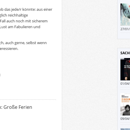
Thril
b das jede/r könnte: aus einer
ich reichhaltige
all auch noch mit sicherem
 Lust am Fabulieren und
27/01
solan
man g
ich, auch gerne, selbst wenn
stets
eressieren.
SACH
:
01/04
könne
: Große Ferien
09/04
Probl
Mensc