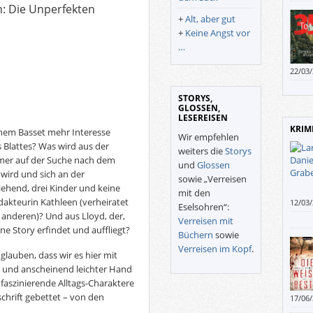
 Die Unperfekten
+
Alt, aber gut
+
Keine Angst vor
…
22/03
STORYS,
GLOSSEN,
LESEREISEN
KRIM
nem Basset mehr Interesse
Wir empfehlen
 Blattes? Was wird aus der
weiters die
Storys
mmer auf der Suche nach dem
und
Glossen
 wird und sich an der
sowie „Verreisen
iehend, drei Kinder und keine
mit den
edakteurin Kathleen (verheiratet
12/03
Eselsohren“:
Büche
 anderen)? Und aus Lloyd, der,
Verreisen mit
schli
e Story erfindet und auffliegt?
Büchern
sowie
Krimi
Verreisen im Kopf
.
lauben, dass wir es hier mit
r und anscheinend leichter Hand
faszinierende Alltags-Charaktere
schrift gebettet – von den
17/06
Theme