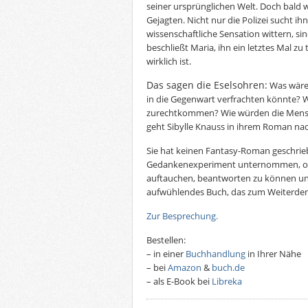
seiner ursprünglichen Welt. Doch bald 
Gejagten. Nicht nur die Polizei sucht ihn
wissenschaftliche Sensation wittern, si
beschließt Maria, ihn ein letztes Mal zu
wirklich ist.
Das sagen die Eselsohren:
Was wäre
in die Gegenwart verfrachten könnte? 
zurechtkommen? Wie würden die Mensc
geht Sibylle Knauss in ihrem Roman nac
Sie hat keinen Fantasy-Roman geschrie
Gedankenexperiment unternommen, ohne
auftauchen, beantworten zu können und 
aufwühlendes Buch, das zum Weiterden
Zur Besprechung.
Bestellen:
– in einer
Buchhandlung
in Ihrer Nähe
– bei
Amazon
&
buch.de
– als E-Book bei
Libreka