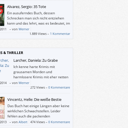
Alvarez, Sergio: 35 Tote
Ein ausuferndes Buch, dessen
Schrecken man sich nicht entziehen
kann und das lehrt, was es bedeutet, im
Bürgerkrieg zu überleben.
/2011
–
von
Werner
1.889 Views –
1 Kommentar
IS & THRILLER
Larcher, Daniela: Zu Grabe
Ich kenne harte Krimis mit
grausamen Morden und
harmlosere Krimis mit eher netten
Verbrechen. Bei den Morell-
/2014
–
von
Werner
rn vermischt sich das. Es passieren
272 Views –
0 Kommentare
mme Verbrechen und gleichzeitig sind die
s sehr humorvoll.
Vincentz, Helle: Die weiße Bestie
Das Buch hat einige Längen aber keine
wirklichen Schwachstellen. Leider
fehlen auch die packenden
Höhepunkte. Die Idee, diese brisanten
/2013
–
von
Albert
474 Views –
0 Kommentare
n aufzugreifen, ist lobenswert, aber ein