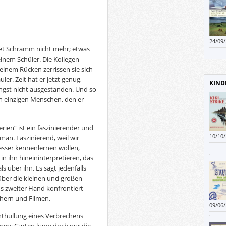
schle
Mensc
Keimf
Korre
24/09
tet Schramm nicht mehr; etwas
über,
auch 
einem Schüler. Die Kollegen
inem Rücken zerrissen sie sich
ler. Zeit hat er jetzt genug,
KIND
ängst nicht ausgestanden. Und so
n einzigen Menschen, den er
rien“ ist ein faszinierender und
10/10
an. Faszinierend, weil wir
dauert
sser kennenlernen wollen,
ins B
in ihn hineininterpretieren, das
s über ihn. Es sagt jedenfalls
ber die kleinen und großen
us zweiter Hand konfrontiert
chern und Filmen.
09/06
erklär
Enthüllung eines Verbrechens