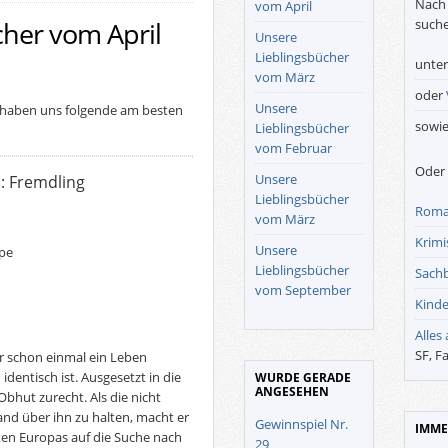
Nach 
vom April
suche
cher vom April
Unsere
Lieblingsbücher
unte
vom März
oder
Unsere
n haben uns folgende am besten
sowi
Lieblingsbücher
vom Februar
Oder 
Unsere
s: Fremdling
Lieblingsbücher
Roma
vom März
Krimis
Unsere
pe
Lieblingsbücher
Sach
vom September
Kinde
Alles
SF, F
r schon einmal ein Leben
dentisch ist. Ausgesetzt in die
WURDE GERADE
ANGESEHEN
Obhut zurecht. Als die nicht
and über ihn zu halten, macht er
Gewinnspiel Nr.
IMME
ten Europas auf die Suche nach
29