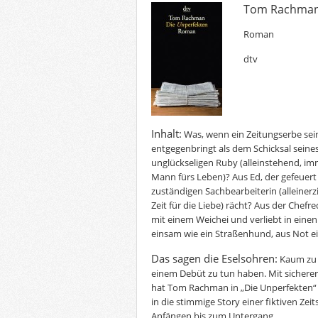
Tom Rachman:
Roman
dtv
Inhalt:
Was, wenn ein Zeitungserbe sei
entgegenbringt als dem Schicksal seines
unglückseligen Ruby (alleinstehend, i
Mann fürs Leben)? Aus Ed, der gefeuert
zuständigen Sachbearbeiterin (alleinerz
Zeit für die Liebe) rächt? Aus der Chefr
mit einem Weichei und verliebt in einen
einsam wie ein Straßenhund, aus Not ein
Das sagen die Eselsohren:
Kaum zu g
einem Debüt zu tun haben. Mit sichere
hat Tom Rachman in „Die Unperfekten“ 
in die stimmige Story einer fiktiven Zeit
Anfängen bis zum Untergang.