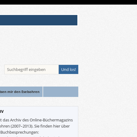
isen mir den Eselsohren
IV
st das Archiv des Online-Büchermagazins
ohren (2007–2013). Sie finden hier über
0 Buchbesprechungen: