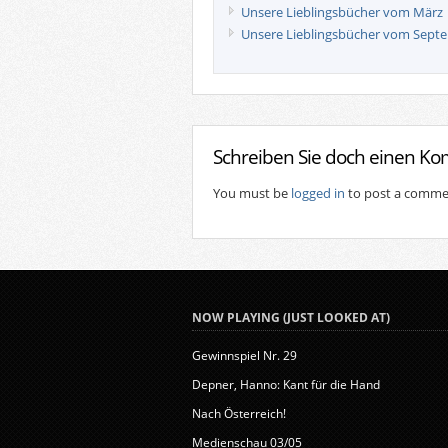
Unsere Lieblingsbücher vom März
Unsere Lieblingsbücher vom Sept
Schreiben Sie doch einen K
You must be
logged in
to post a comme
NOW PLAYING (JUST LOOKED AT)
Gewinnspiel Nr. 29
Depner, Hanno: Kant für die Hand
Nach Österreich!
Medienschau 03/05