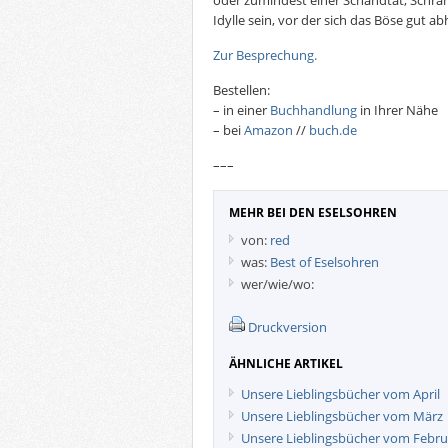
oder zumindest einer Schandtat, Schr
Idylle sein, vor der sich das Böse gut a
Zur Besprechung.
Bestellen:
– in einer
Buchhandlung
in Ihrer Nähe
– bei
Amazon
//
buch.de
–––
MEHR BEI DEN ESELSOHREN
von:
red
was:
Best of Eselsohren
wer/wie/wo:
Druckversion
ÄHNLICHE ARTIKEL
Unsere Lieblingsbücher vom April
Unsere Lieblingsbücher vom März
Unsere Lieblingsbücher vom Febru