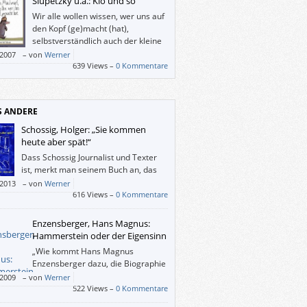
Slupetzky u.a.: Klo und so
Wir alle wollen wissen, wer uns auf
den Kopf (ge)macht (hat),
selbstverständlich auch der kleine
Maulwurf. – Und was macht ein
/2007
–
von
Werner
r Junge, der schon allein aufs Klo gehen
639 Views –
0 Kommentare
 wenn dieses (etwa von seinem lesenden
) viel zu lange okkupiert wird? Richtig: Er
t drauf.
S ANDERE
Schossig, Holger: „Sie kommen
heute aber spät!“
Dass Schossig Journalist und Texter
ist, merkt man seinem Buch an, das
dazu beitragen könnte, dass
/2013
–
von
Werner
usteller vielleicht öfter mal ein Trinkgeld
616 Views –
0 Kommentare
men – oder wenigstens gegrüßt werden.
Enzensberger, Hans Magnus:
Hammerstein oder der Eigensinn
„Wie kommt Hans Magnus
Enzensberger dazu, die Biographie
eines deutschen Generals zu
/2009
–
von
Werner
ben?“, fragt uns der Verlag, und
522 Views –
0 Kommentare
sberger selbst erklärt es in einem