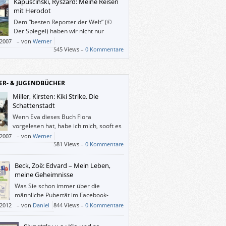
Kapuściński, Ryszard: Meine Reisen
chte Eigenschaften zu haben wie alle
mit Herodot
hen auf dieser Welt, und holt sie so aus der
Dem “besten Reporter der Welt” (©
reiheit der übertriebenen politischen
Der Spiegel) haben wir nicht nur
ktheit (und Arroganz).
zahlreiche aufschlussreiche Berichte
/2007
–
von
Werner
 ja, über die Welt zu verdanken, sondern
545 Views –
0 Kommentare
dieses persönliche Buch.
ER- & JUGENDBÜCHER
Miller, Kirsten: Kiki Strike. Die
Schattenstadt
Wenn Eva dieses Buch Flora
vorgelesen hat, habe ich mich, sooft es
ging, dazugesetzt, doch irgendwann
/2007
–
von
Werner
e mir das zu lang, ich nahm “Kiki Strike” mit
581 Views –
0 Kommentare
ett und las es in einem Zug zu Ende.
Beck, Zoë: Edvard – Mein Leben,
meine Geheimnisse
Was Sie schon immer über die
männliche Pubertät im Facebook-
Zeitalter wissen wollten, Edvard
/2012
–
von
Daniel
844 Views –
0 Kommentare
t es Ihnen!