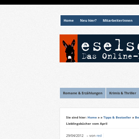
Home
Neu hier?
MitarbeiterInnen
Romane & Erzählungen
Krimis & Thriller
Sie sind hier:
Home
»
»
Tipps & Bestseller
»
Be
Lieblingsbücher vom April
29/04/2012
–
von
red