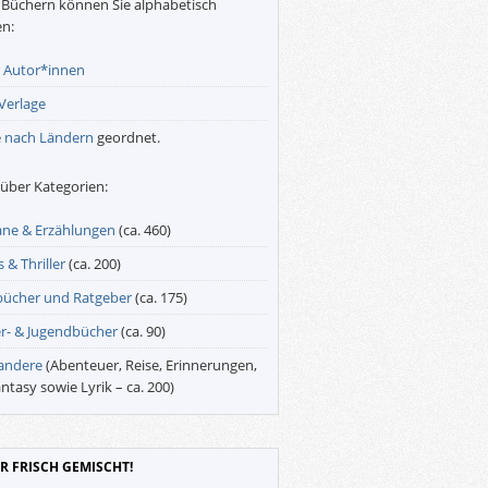
Büchern können Sie alphabetisch
n:
r
Autor*innen
Verlage
e
nach Ländern
geordnet.
über Kategorien:
ne & Erzählungen
(ca. 460)
 & Thriller
(ca. 200)
bücher und Ratgeber
(ca. 175)
r- & Jugendbücher
(ca. 90)
 andere
(Abenteuer, Reise, Erinnerungen,
antasy sowie Lyrik – ca. 200)
R FRISCH GEMISCHT!