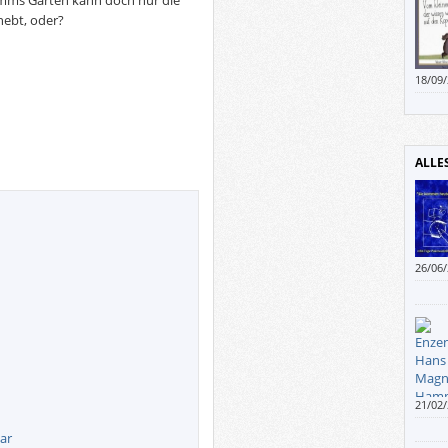
amms Garten kann doch nur die
bhebt, oder?
18/09
kleine
kann,
Bruder
scheiß
ALLE
26/06
Paketz
bekom
21/02
schrei
ar
Enzen