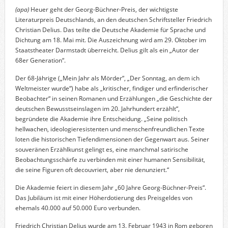
(apa)
Heuer geht der Georg-Büchner-Preis, der wichtigste
Literaturpreis Deutschlands, an den deutschen Schriftsteller Friedrich
Christian Delius. Das teilte die Deutsche Akademie für Sprache und
Dichtung am 18. Mai mit. Die Auszeichnung wird am 29. Oktober im
Staatstheater Darmstadt überreicht. Delius gilt als ein „Autor der
68er Generation“.
Der 68-Jährige („Mein Jahr als Mörder“, „Der Sonntag, an dem ich
Weltmeister wurde“) habe als „kritischer, findiger und erfinderischer
Beobachter“ in seinen Romanen und Erzählungen „die Geschichte der
deutschen Bewusstseinslagen im 20. Jahrhundert erzählt“,
begründete die Akademie ihre Entscheidung. „Seine politisch
hellwachen, ideologieresistenten und menschenfreundlichen Texte
loten die historischen Tiefendimensionen der Gegenwart aus. Seiner
souveränen Erzählkunst gelingt es, eine manchmal satirische
Beobachtungsschärfe zu verbinden mit einer humanen Sensibilität,
die seine Figuren oft decouvriert, aber nie denunziert.“
Die Akademie feiert in diesem Jahr „60 Jahre Georg-Büchner-Preis“.
Das Jubiläum ist mit einer Höherdotierung des Preisgeldes von
ehemals 40.000 auf 50.000 Euro verbunden.
Friedrich Christian Delius wurde am 13. Februar 1943 in Rom geboren