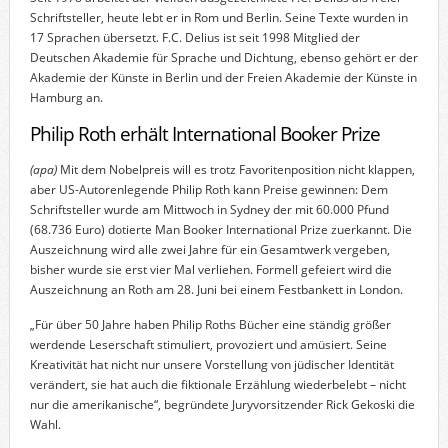
Schriftsteller, heute lebt er in Rom und Berlin. Seine Texte wurden in
17 Sprachen übersetzt. F.C. Delius ist seit 1998 Mitglied der
Deutschen Akademie für Sprache und Dichtung, ebenso gehört er der
Akademie der Künste in Berlin und der Freien Akademie der Künste in
Hamburg an.
Philip Roth erhält International Booker Prize
(apa)
Mit dem Nobelpreis will es trotz Favoritenposition nicht klappen,
aber US-Autorenlegende Philip Roth kann Preise gewinnen: Dem
Schriftsteller wurde am Mittwoch in Sydney der mit 60.000 Pfund
(68.736 Euro) dotierte Man Booker International Prize zuerkannt. Die
Auszeichnung wird alle zwei Jahre für ein Gesamtwerk vergeben,
bisher wurde sie erst vier Mal verliehen. Formell gefeiert wird die
Auszeichnung an Roth am 28. Juni bei einem Festbankett in London.
„Für über 50 Jahre haben Philip Roths Bücher eine ständig größer
werdende Leserschaft stimuliert, provoziert und amüsiert. Seine
Kreativität hat nicht nur unsere Vorstellung von jüdischer Identität
verändert, sie hat auch die fiktionale Erzählung wiederbelebt – nicht
nur die amerikanische“, begründete Juryvorsitzender Rick Gekoski die
Wahl.