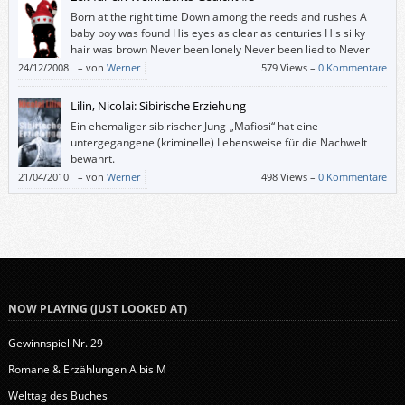
Born at the right time Down among the reeds and rushes A
baby boy was found His eyes as clear as centuries His silky
hair was brown Never been lonely Never been lied to Never
had to scuffle in fear Nothing denied to Born at the instant The
24/12/2008
–
von
Werner
579 Views –
0 Kommentare
church bells chime And the whole world […]
Lilin, Nicolai: Sibirische Erziehung
Ein ehemaliger sibirischer Jung-„Mafiosi“ hat eine
untergegangene (kriminelle) Lebensweise für die Nachwelt
bewahrt.
21/04/2010
–
von
Werner
498 Views –
0 Kommentare
NOW PLAYING (JUST LOOKED AT)
Gewinnspiel Nr. 29
Romane & Erzählungen A bis M
Welttag des Buches