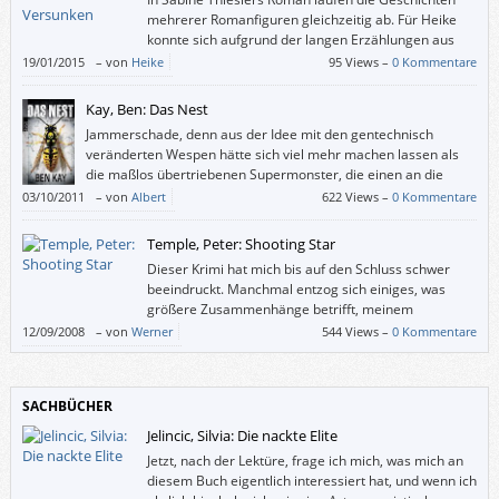
mehrerer Romanfiguren gleichzeitig ab. Für Heike
konnte sich aufgrund der langen Erzählungen aus
der Vergangenheit und der zu schnell in die Tat
19/01/2015
–
von
Heike
95 Views –
0 Kommentare
umgesetzten Pläne der Hauptfigur Malte keine richtige Spannung
aufbauen – zumindest keine Spannung, die der Bezeichnung „Thriller“
Kay, Ben: Das Nest
gerecht werden würde.
Jammerschade, denn aus der Idee mit den gentechnisch
veränderten Wespen hätte sich viel mehr machen lassen als
die maßlos übertriebenen Supermonster, die einen an die
Ungeheuer aus Harry Potter erinnern.
03/10/2011
–
von
Albert
622 Views –
0 Kommentare
Temple, Peter: Shooting Star
Dieser Krimi hat mich bis auf den Schluss schwer
beeindruckt. Manchmal entzog sich einiges, was
größere Zusammenhänge betrifft, meinem
Verständnis, weil Temple auch ein wenig für
12/09/2008
–
von
Werner
544 Views –
0 Kommentare
“Eingeweihte” schreibt.
SACHBÜCHER
Jelincic, Silvia: Die nackte Elite
Jetzt, nach der Lektüre, frage ich mich, was mich an
diesem Buch eigentlich interessiert hat, und wenn ich