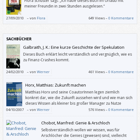
Flora Schuster sagt: „Ich habe dieses Buch im Urlaub mit
meiner Freundin in zwei Stunden ausgelesen.“
27/09/2010
–
von
Flora
649 Views –
0 Kommentare
SACHBÜCHER
Galbraith, J. K.: Eine kurze Geschichte der Spekulation
Dieses Buch erklärt leicht verständlich und vergnüglich, wie es
zu Finanz-Crashes kommt.
24/02/2010
–
von
Werner
461 Views –
0 Kommentare
Horx, Matthias: Zukunft machen
Matthias Horx und seine CoautorInnen legen ziemlich
konkret dar, wie die Zukunft aussehen wird und wie man sich
dieses Wissen als kleiner bis großer Manager zu Nutze
machen kann.
04/10/2007
–
von
Werner
576 Views –
0 Kommentare
Chobot, Manfred: Genie & Arschloch
Selbstverständlich wollen wir wissen, was für
Arschlöcher die Genies (gewesen) sind, vielleicht