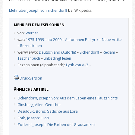
Mehr über Joseph von Eichendorff
bei Wikipedia.
MEHR BEI DEN ESELSOHREN
von:
Werner
was:
1975-1999
–
ab 2000
–
AutorInnen E
–
Lyrik
–
Neue Artikel
–
Rezensionen
wer/wie/wo:
Deutschland (AutorIn)
–
Eichendorff
–
Reclam
–
Taschenbuch
–
unbedingt lesen
Rezensionen (alphabetisch):
Lyrik von A–Z
–
Druckversion
ÄHNLICHE ARTIKEL
Eichendorff, Joseph von: Aus dem Leben eines Taugenichts
Ginsberg, Allen: Gedichte
Dezulovic, Boris: Gedichte aus Lora
Roth, Joseph: Hiob
Zoderer, Joseph: Die Farben der Grausamkeit