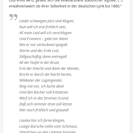
Lust ereilt wird, gesellt sich die Realitätsnähe städtischer Signale, (…)
erwähnenswert ob ihrer Seltenheit in der deutschen Lyrik bis 1880.“
Lieder schweigen jetzt und Klagen,
Nun will ich erst fröhlich sein,
All mein Leid will ich zerschlagen
Und Erinnern – gebt mir Wein!
Wie er mir verlockend spiegelt
Sterne und der Erde Lust,
Stillgeschäftig dann entriegelt
All die Teufel in der Brust,
Erst der Knecht und dann der Meister,
Bricht er durch die Nacht herein,
Wildester der Lügengeister,
Ring mit mir, ich lache dein!
Und den Becher voll Entsetzen
Werf ich in des Stromes Grund,
Daß sich nimmer dran soll letzen
Wer noch fröhlich und gesund!
Lauten hör ich ferne klingen,
Lustge Bursche ziehn vom Schmaus,
Ständchen sie den Liebsten bringen,