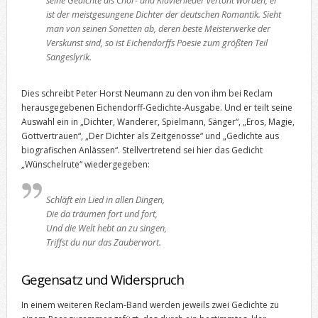
seine Gedichte als Chor- und Klavierlieder vertont worden, er
ist der meistgesungene Dichter der deutschen Romantik. Sieht
man von seinen Sonetten ab, deren beste Meisterwerke der
Verskunst sind, so ist Eichendorffs Poesie zum größten Teil
Sangeslyrik.
Dies schreibt Peter Horst Neumann zu den von ihm bei Reclam
herausgegebenen Eichendorff-Gedichte-Ausgabe. Und er teilt seine
Auswahl ein in „Dichter, Wanderer, Spielmann, Sänger“, „Eros, Magie,
Gottvertrauen“, „Der Dichter als Zeitgenosse“ und „Gedichte aus
biografischen Anlässen“. Stellvertretend sei hier das Gedicht
„Wünschelrute“ wiedergegeben:
Schläft ein Lied in allen Dingen,
Die da träumen fort und fort,
Und die Welt hebt an zu singen,
Triffst du nur das Zauberwort.
Gegensatz und Widerspruch
In einem weiteren Reclam-Band werden jeweils zwei Gedichte zu