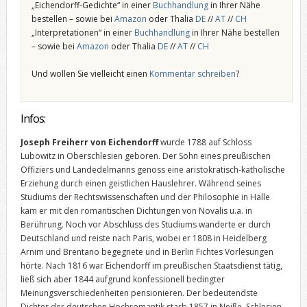
„Eichendorff-Gedichte“ in einer
Buchhandlung
in Ihrer Nähe
bestellen – sowie bei
Amazon
oder Thalia
DE
//
AT
//
CH
„Interpretationen“ in einer
Buchhandlung
in Ihrer Nähe bestellen
– sowie bei
Amazon
oder Thalia
DE
//
AT
//
CH
Und wollen Sie vielleicht einen
Kommentar schreiben
?
Infos:
Joseph Freiherr von Eichendorff
wurde 1788 auf Schloss
Lubowitz in Oberschlesien geboren. Der Sohn eines preußischen
Offiziers und Landedelmanns genoss eine aristokratisch-katholische
Erziehung durch einen geistlichen Hauslehrer. Während seines
Studiums der Rechtswissenschaften und der Philosophie in Halle
kam er mit den romantischen Dichtungen von Novalis u.a. in
Berührung. Noch vor Abschluss des Studiums wanderte er durch
Deutschland und reiste nach Paris, wobei er 1808 in Heidelberg
Arnim und Brentano begegnete und in Berlin Fichtes Vorlesungen
hörte. Nach 1816 war Eichendorff im preußischen Staatsdienst tätig,
ließ sich aber 1844 aufgrund konfessionell bedingter
Meinungsverschiedenheiten pensionieren. Der bedeutendste
Dichter der deutschen Hochromantik starb 1857 in Neiße, Schlesien.