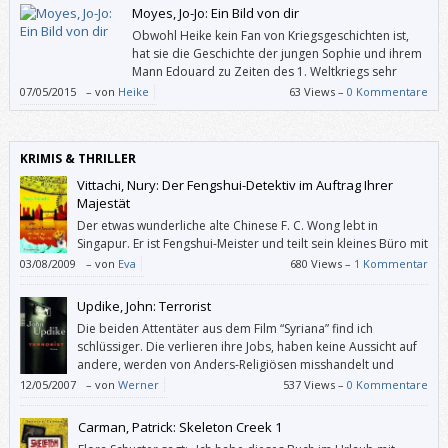
Moyes, Jo-Jo: Ein Bild von dir
Obwohl Heike kein Fan von Kriegsgeschichten ist,
hat sie die Geschichte der jungen Sophie und ihrem
Mann Edouard zu Zeiten des 1. Weltkriegs sehr
gefesselt. Es dürfte die meisten Leser auch sehr
07/05/2015
–
von
Heike
63 Views –
0 Kommentare
freuen, dass man am Ende – ohne hier schon zu viel zu verraten – alle
fehlenden Puzzleteile des Lebens von Sophie geliefert bekommt und
sich so ein Bild ihres Schicksals machen kann.
KRIMIS & THRILLER
Vittachi, Nury: Der Fengshui-Detektiv im Auftrag Ihrer
Majestät
Der etwas wunderliche alte Chinese F. C. Wong lebt in
Singapur. Er ist Fengshui-Meister und teilt sein kleines Büro mit
seiner eigensinnigen jungen Assistentin Joyce und seiner
03/08/2009
–
von
Eva
680 Views –
1 Kommentar
ausschließlich an Nagelpflege interessierten Sekretärin Winnie, die ihm
beide überaus auf die Nerven gehen. Da sein Fengshui-Können auch die
Updike, John: Terrorist
Reinigung der Atmosphäre nach einem Verbrechen umfasst, passiert es
Die beiden Attentäter aus dem Film “Syriana” find ich
des Öfteren, dass Wong und Joyce diese Verbrechen auch gleich
schlüssiger. Die verlieren ihre Jobs, haben keine Aussicht auf
aufklären
andere, werden von Anders-Religiösen misshandelt und
bekommen dann von radikalen Islamisten Anerkennung und
12/05/2007
–
von
Werner
537 Views –
0 Kommentare
Heimat serviert – inklusive Lebenssinn (= Sterben für die große Sache).
Das ist zwar plakativ, aber nachvollziehbarer als in Updikes “Terrorist”.
Carman, Patrick: Skeleton Creek 1