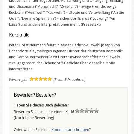
Motiven einander zugeordnet: Aufschwung und Untergang, Einklang
und Dissonanz (“Mondnacht”, “Zwielicht”) – Ewige Fremde, ewige
Rückkehr (“Heimweh”, “Rückkehr”) – Utopie und Verzweiflung (“An die
Oder”, “Der irre Spielmann”) – Eichendorffs Eros (“Lockung”, “An
Luise”) und andere Interpretationen mehr.
(Pressetext)
Kurzkritik:
Peter Horst Neumann feiert in seiner Gedicht-Auswahl Joseph von
Eichendorff als „meistgesungenen Dichter der deutschen Romantik“
und Gert Sautermeister lässt LiteraturwissenschaftlerInnen jeweils
zwei gegensätzliche Eichendorff-Gedichte über dasselbe Motiv
interpretieren.
Werner gibt
(5 von 5 Eselsohren)
Bewerten? Bestellen?
Haben
Sie
dieses Buch gelesen?
Bewerten Sie es mit nur einem Klick!
(Noch keine Bewertung)
Oder wollen Sie einen
Kommentar schreiben
?