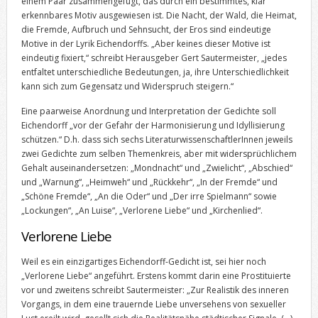
einem Paar zusammengefügt, das durch ein bestimmtes, klar
erkennbares Motiv ausgewiesen ist. Die Nacht, der Wald, die Heimat,
die Fremde, Aufbruch und Sehnsucht, der Eros sind eindeutige
Motive in der Lyrik Eichendorffs. „Aber keines dieser Motive ist
eindeutig fixiert,“ schreibt Herausgeber Gert Sautermeister, „jedes
entfaltet unterschiedliche Bedeutungen, ja, ihre Unterschiedlichkeit
kann sich zum Gegensatz und Widerspruch steigern.“
Eine paarweise Anordnung und Interpretation der Gedichte soll
Eichendorff „vor der Gefahr der Harmonisierung und Idyllisierung
schützen.“ D.h. dass sich sechs LiteraturwissenschaftlerInnen jeweils
zwei Gedichte zum selben Themenkreis, aber mit widersprüchlichem
Gehalt auseinandersetzen: „Mondnacht“ und „Zwielicht“, „Abschied“
und „Warnung“, „Heimweh“ und „Rückkehr“, „In der Fremde“ und
„Schöne Fremde“, „An die Oder“ und „Der irre Spielmann“ sowie
„Lockungen“, „An Luise“, „Verlorene Liebe“ und „Kirchenlied“.
Verlorene Liebe
Weil es ein einzigartiges Eichendorff-Gedicht ist, sei hier noch
„Verlorene Liebe“ angeführt. Erstens kommt darin eine Prostituierte
vor und zweitens schreibt Sautermeister: „Zur Realistik des inneren
Vorgangs, in dem eine trauernde Liebe unversehens von sexueller