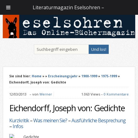
Literaturmagazin Eselsohren –
Sie sind hier:
Home
»
»
Erscheinungsjahr
»
1900-1999
»
1975-1999
»
Eichendorff, Joseph von: Gedichte
12/03/2013
–
von
Werner
1.063 Views –
0 Kommentare
Eichendorff, Joseph von: Gedichte
Kurzkritik
–
Was meinen Sie?
–
Ausführliche Besprechung
–
Infos
Gedichte