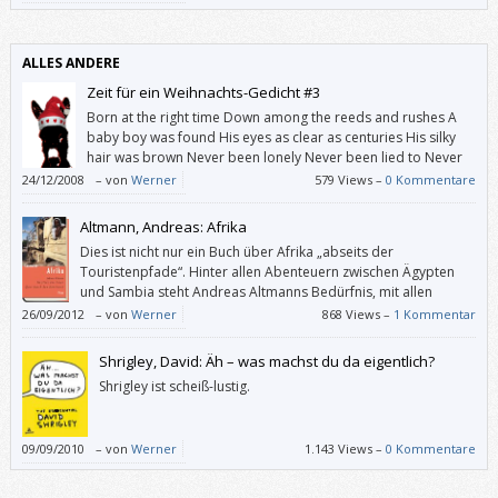
ALLES ANDERE
Zeit für ein Weihnachts-Gedicht #3
Born at the right time Down among the reeds and rushes A
baby boy was found His eyes as clear as centuries His silky
hair was brown Never been lonely Never been lied to Never
had to scuffle in fear Nothing denied to Born at the instant
24/12/2008
–
von
Werner
579 Views –
0 Kommentare
The church bells chime And the whole world […]
Altmann, Andreas: Afrika
Dies ist nicht nur ein Buch über Afrika „abseits der
Touristenpfade“. Hinter allen Abenteuern zwischen Ägypten
und Sambia steht Andreas Altmanns Bedürfnis, mit allen
Sinnen am Leben zu sein. Und die Erfüllung dessen bekommt
26/09/2012
–
von
Werner
868 Views –
1 Kommentar
man nicht in einem Fünf-Sterne-Hotel oder in einem klimatisierten Bus
mit Reiseleitung. Das bekommt man nur auf der Straße – und dorthin
Shrigley, David: Äh – was machst du da eigentlich?
nimmt uns Altmann mit.
Shrigley ist scheiß-lustig.
09/09/2010
–
von
Werner
1.143 Views –
0 Kommentare