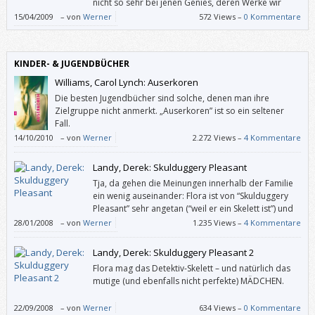
nicht so sehr bei jenen Genies, deren Werke wir
mögen, doch ansonsten ergötzen wir uns gewiss
15/04/2009
–
von
Werner
572 Views –
0 Kommentare
gerne an den weniger netten Zügen von Menschen, die in
Elfenbeintürmen und sonstigen Schlössern leben können.
KINDER- & JUGENDBÜCHER
Williams, Carol Lynch: Auserkoren
Die besten Jugendbücher sind solche, denen man ihre
Zielgruppe nicht anmerkt. „Auserkoren” ist so ein seltener
Fall.
14/10/2010
–
von
Werner
2.272 Views –
4 Kommentare
Landy, Derek: Skulduggery Pleasant
Tja, da gehen die Meinungen innerhalb der Familie
ein wenig auseinander: Flora ist von “Skulduggery
Pleasant” sehr angetan (“weil er ein Skelett ist”) und
möchte über das Buch ein Referat halten, und ich
28/01/2008
–
von
Werner
1.235 Views –
4 Kommentare
bin halt kein Fantasy-Fan.
Landy, Derek: Skulduggery Pleasant 2
Flora mag das Detektiv-Skelett – und natürlich das
mutige (und ebenfalls nicht perfekte) MÄDCHEN.
22/09/2008
–
von
Werner
634 Views –
0 Kommentare