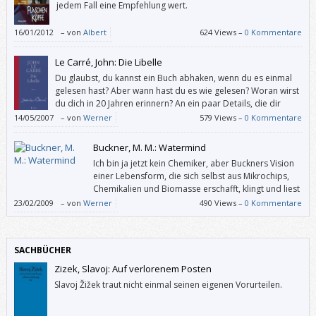
jedem Fall eine Empfehlung wert.
16/01/2012
–
von
Albert
624 Views –
0 Kommentare
Le Carré, John: Die Libelle
Du glaubst, du kannst ein Buch abhaken, wenn du es einmal
gelesen hast? Aber wann hast du es wie gelesen? Woran wirst
du dich in 20 Jahren erinnern? An ein paar Details, die dir
dann unwichtig vorkommen? Was bleibt von all dem Kultur-
14/05/2007
–
von
Werner
579 Views –
0 Kommentare
Konsum: ein paar “falsche“ Erinnerungen?
Buckner, M. M.: Watermind
Ich bin ja jetzt kein Chemiker, aber Buckners Vision
einer Lebensform, die sich selbst aus Mikrochips,
Chemikalien und Biomasse erschafft, klingt und liest
sich sehr plausibel. Dass so etwas von Menschen
23/02/2009
–
von
Werner
490 Views –
0 Kommentare
erst einmal als Gefahr betrachtet wird, ist auch nicht von der Hand zu
weisen. Und schon sind wir mitten drinnen in einer spannenden
Geschichte.
SACHBÜCHER
Zizek, Slavoj: Auf verlorenem Posten
Slavoj Žižek traut nicht einmal seinen eigenen Vorurteilen.