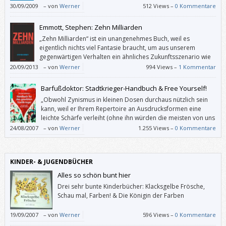
30/09/2009
–
von
Werner
512 Views –
0 Kommentare
Emmott, Stephen: Zehn Milliarden
„Zehn Milliarden“ ist ein unangenehmes Buch, weil es
eigentlich nichts viel Fantasie braucht, um aus unserem
gegenwärtigen Verhalten ein ähnliches Zukunftsszenario wie
Emmott zu entwickeln. Man kann nur hoffen, dass es nicht
20/09/2013
–
von
Werner
994 Views –
1 Kommentar
ganz so schlimm wird und dass Emmotts Warnung ein Umdenken
bewirkt wie der Bericht des Club of Rome 1972.
Barfußdoktor: Stadtkrieger-Handbuch & Free Yourself!
„Obwohl Zynismus in kleinen Dosen durchaus nützlich sein
kann, weil er Ihrem Repertoire an Ausdrucksformen eine
leichte Schärfe verleiht (ohne ihn würden die meisten von uns
unauasstehliche Langweiler mit großen Kuhaugen sein), ist er
24/08/2007
–
von
Werner
1.255 Views –
0 Kommentare
doch, wie Kokain, eine gefährliche Droge.“
KINDER- & JUGENDBÜCHER
Alles so schön bunt hier
Drei sehr bunte Kinderbücher: Klacksgelbe Frösche,
Schau mal, Farben! & Die Königin der Farben
19/09/2007
–
von
Werner
596 Views –
0 Kommentare