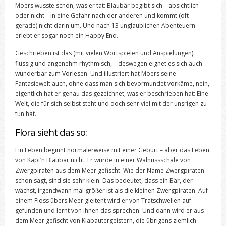
Moers wusste schon, was er tat: Blaubär begibt sich – absichtlich
oder nicht – in eine Gefahr nach der anderen und kommt (oft
gerade) nicht darin um. Und nach 13 unglaublichen Abenteuern
erlebt er sogar noch ein Happy End.
Geschrieben ist das (mit vielen Wortspielen und Anspielungen)
flüssig und angenehm rhythmisch, – deswegen eignet es sich auch
wunderbar zum Vorlesen. Und illustriert hat Moers seine
Fantasiewelt auch, ohne dass man sich bevormundet vorkäme, nein,
eigentlich hat er genau das gezeichnet, was er beschrieben hat: Eine
Welt, die für sich selbst steht und doch sehr viel mit der unsrigen zu
tun hat.
Flora sieht das so:
Ein Leben beginnt normalerweise mit einer Geburt – aber das Leben
von Käpt‘n Blaubär nicht. Er wurde in einer Walnussschale von
Zwergpiraten aus dem Meer gefischt. Wie der Name Zwergpiraten
schon sagt, sind sie sehr klein. Das bedeutet, dass ein Bär, der
wächst, irgendwann mal größer ist als die kleinen Zwergpiraten. Auf
einem Floss übers Meer gleitent wird er von Tratschwellen auf
gefunden und lernt von ihnen das sprechen. Und dann wird er aus
dem Meer gefischt von Klabautergeistern, die übrigens ziemlich