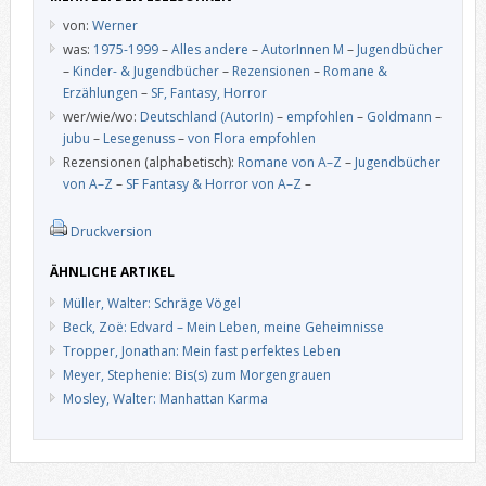
von:
Werner
was:
1975-1999
–
Alles andere
–
AutorInnen M
–
Jugendbücher
–
Kinder- & Jugendbücher
–
Rezensionen
–
Romane &
Erzählungen
–
SF, Fantasy, Horror
wer/wie/wo:
Deutschland (AutorIn)
–
empfohlen
–
Goldmann
–
jubu
–
Lesegenuss
–
von Flora empfohlen
Rezensionen (alphabetisch):
Romane von A–Z
–
Jugendbücher
von A–Z
–
SF Fantasy & Horror von A–Z
–
Druckversion
ÄHNLICHE ARTIKEL
Müller, Walter: Schräge Vögel
Beck, Zoë: Edvard – Mein Leben, meine Geheimnisse
Tropper, Jonathan: Mein fast perfektes Leben
Meyer, Stephenie: Bis(s) zum Morgengrauen
Mosley, Walter: Manhattan Karma