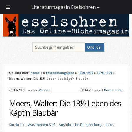
Literaturmagazin Eselsohren –
Sie sind hier:
Home
»
»
Erscheinungsjahr
»
1900-1999
»
1975-1999
»
Moers, Walter: Die 13½ Leben des Käpt‘n Blaubär
26/11/2009
–
von
Werner
3.034 Views –
1 Kommentar
Moers, Walter: Die 13½ Leben des
Käpt‘n Blaubär
Kurzkritik
–
Was meinen Sie?
–
Ausführliche Besprechung
–
Infos