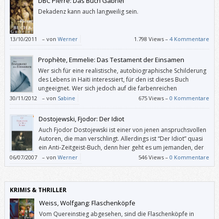
DBC Pierre: Das Buch Gabriel
Dekadenz kann auch langweilig sein.
13/10/2011
–
von
Werner
1.798 Views –
4 Kommentare
Prophète, Emmelie: Das Testament der Einsamen
Wer sich für eine realistische, autobiographische Schilderung
des Lebens in Haiti interessiert, für den ist dieses Buch
ungeeignet. Wer sich jedoch auf die farbenreichen
Schilderungen und lose verknüpften Erinnerungen des Ichs
30/11/2012
–
von
Sabine
675 Views –
0 Kommentare
einlassen kann, der sollte einen Blick in „Das Testament der Einsamen“
werfen.
Dostojewski, Fjodor: Der Idiot
Auch Fjodor Dostojewski ist einer von jenen anspruchsvollen
Autoren, die man verschlingt. Allerdings ist “Der Idiot” quasi
ein Anti-Zeitgeist-Buch, denn hier geht es um jemanden, der
nicht einmal eine Ich-AG leiten könnte.
06/07/2007
–
von
Werner
546 Views –
0 Kommentare
KRIMIS & THRILLER
Weiss, Wolfgang: Flaschenköpfe
Vom Quereinstieg abgesehen, sind die Flaschenköpfe in