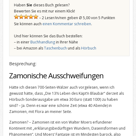
Haben
Sie
dieses Buch gelesen?
Bewerten Sie es mit nur einem Klick!
– 2 Leser/in/nen geben Ø 5,00 von 5 Punkten
Sie können auch
einen Kommentar schreiben
.
Und hier können Sie das Buch bestellen:
– in einer
Buchhandlung
in Ihrer Nähe
– bei Amazon als
Taschenbuch
und als
Hörbuch
Besprechung:
Zamonische Ausschweifungen
Hätte ich diesen 700-Seiten-Wälzer auch vorgelesen, wenn ich
gewusst hätte, dass „Die 13½ Leben des Käpt‘n Blaubär“ derzeit als
Hörbuch-Sonderausgabe um etwa 30 Euro (statt 100!) zu haben
sind? – Ja. Denn es war eine schöne Zeit (etwa 40 Abende) in
Zamonien, mit Flora an meiner Seite.
Zamonien? – Zamonien ist ein von Walter Moers erfundener
Kontinent mit „erklärungsbedürftigen Wundern, Daseinsformen und
Phänomenen“. Und Moers‘ Fantasie ist im Mindesten barock, also