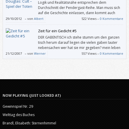
Logik und Realitätsnähe entsprechen dem
hoch für eine sehr berührende, interessante und fesselnde
Durchschnitt der Pendergast-Reihe. Man muss sich
Lebensgeschichte mit Tiefgang.
auf die Geschichte einlassen, dann kommt auch
Spannung auf. So darf es einen nicht stören, dass
29/10/2012
–
von
Albert
522 Views –
0 Kommentare
ein Boot zuerst ein Stück im Rückwärtsgang vom Steg wegfährt, bevor
der Anlasser betätigt wird, um den Motor zu starten.
Zeit für ein Gedicht #5
DER GABENTISCH ich stehe stumm um den ganzen
tisch herum darauf liegen die vielen gaben lauter
nebensachen wer hat sie mir gegeben? mein leben
(Aus Idyllen von Ernst Jandl. –––
21/12/2007
–
von
Werner
557 Views –
0 Kommentare
NOW PLAYING (JUST LOOKED AT)
Gewinnspiel Nr. 29
Welttag des Buches
Brandl, Elisabeth: Sternenhimmel