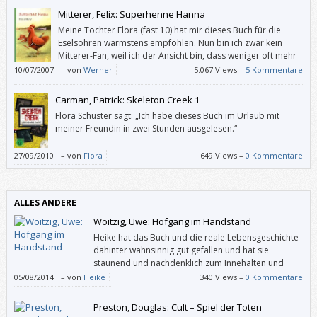
Mitterer, Felix: Superhenne Hanna
Meine Tochter Flora (fast 10) hat mir dieses Buch für die
Eselsohren wärmstens empfohlen. Nun bin ich zwar kein
Mitterer-Fan, weil ich der Ansicht bin, dass weniger oft mehr
ist, und weil dieser Autor in seine Dramen gerne möglichst
10/07/2007
–
von
Werner
5.067 Views –
5 Kommentare
alle Probleme dieser Welt stopft, aber in “Superhenne Hanna” macht er
gerade das nicht.
Carman, Patrick: Skeleton Creek 1
Flora Schuster sagt: „Ich habe dieses Buch im Urlaub mit
meiner Freundin in zwei Stunden ausgelesen.“
27/09/2010
–
von
Flora
649 Views –
0 Kommentare
ALLES ANDERE
Woitzig, Uwe: Hofgang im Handstand
Heike hat das Buch und die reale Lebensgeschichte
dahinter wahnsinnig gut gefallen und hat sie
staunend und nachdenklich zum Innehalten und
Entschleunigen animiert. Das Lebensmotto des
05/08/2014
–
von
Heike
340 Views –
0 Kommentare
Autors: „Alles kann, nichts muss“ und „Sei dir selbst ein Witz, der dich
erheitert“ haben sie zum Lachen gebracht und ihre Sichtweise in
Preston, Douglas: Cult – Spiel der Toten
manchen Lebens-Bereichen bereits ein bisschen verändert. Daumen