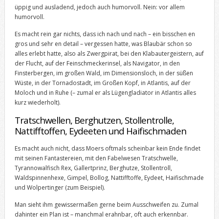
üppig und ausladend, jedoch auch humorvoll. Nein: vor allem
humorvoll.
Es macht rein gar nichts, dass ich nach und nach – ein bisschen en
gros und sehr en detail – vergessen hatte, was Blaubär schon so
alles erlebt hatte, also als Zwergpirat, bei den Klabautergeistern, auf
der Flucht, auf der Feinschmeckerinsel, als Navigator, in den
Finsterbergen, im großen Wald, im Dimensionsloch, in der süßen
Wüste, in der Tornadostadt, im Großen Kopf, in Atlantis, auf der
Moloch und in Ruhe (– zumal er als Lügengladiator in Atlantis alles
kurz wiederholt).
Tratschwellen, Berghutzen, Stollentrolle,
Nattifftoffen, Eydeeten und Haifischmaden
Es macht auch nicht, dass Moers oftmals scheinbar kein Ende findet
mit seinen Fantastereien, mit den Fabelwesen Tratschwelle,
Tyrannowalfisch Rex, Gallertprinz, Berghutze, Stollentroll,
Waldspinnenhexe, Gimpel, Bollog, Nattifftoffe, Eydeet, Haifischmade
und Wolpertinger (zum Beispiel).
Man sieht ihm gewissermaßen gerne beim Ausschweifen zu. Zumal
dahinter ein Plan ist – manchmal erahnbar, oft auch erkennbar.