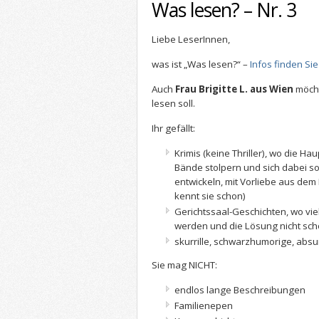
Was lesen? – Nr. 3
Liebe LeserInnen,
was ist „Was lesen?“ –
Infos finden Sie
Auch
Frau Brigitte L. aus Wien
möcht
lesen soll.
Ihr gefällt:
Krimis (keine Thriller), wo die H
Bände stolpern und sich dabei so
entwickeln, mit Vorliebe aus dem
kennt sie schon)
Gerichtssaal-Geschichten, wo vi
werden und die Lösung nicht schon
skurrille, schwarzhumorige, ab
Sie mag NICHT:
endlos lange Beschreibungen
Familienepen