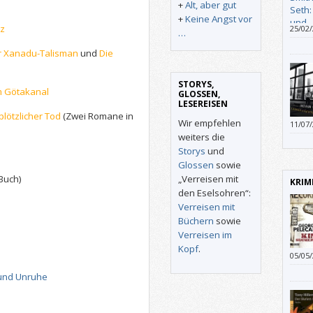
+
Alt, aber gut
+
Keine Angst vor
tz
25/02
…
anzure
vielm
r Xanadu-Talisman
und
Die
Zusam
mit g
STORYS,
m Götakanal
GLOSSEN,
LESEREISEN
plötzlicher Tod
(Zwei Romane in
Wir empfehlen
11/07
weiters die
Storys
und
Glossen
sowie
 Buch)
„Verreisen mit
KRIM
den Eselsohren“:
D
Verreisen mit
Büchern
sowie
Verreisen im
Kopf
.
05/05
werde
 und Unruhe
krumm
gar ke
Nacha