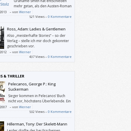
Grahame-Smith hat entschieden
mehr getan, als den Austen-Roman
mit ein paar Zombies
/2013
–
von
Werner
ichern, er hat „Stolz und Vorurteil“
521 Views –
0 Kommentare
ehr – wenn man das in diesem
menhang so sagen kann – feinfühlig und
Ross, Adam: Ladies & Gentlemen
roßem Respekt neu erzählt.
Also „meisterhafte Stories“ – so der
Verlag – stelle ich mir doch gekonnter
geschrieben vor.
/2012
–
von
Werner
437 Views –
0 Kommentare
IS & THRILLER
Pelecanos, George P.: King
Suckerman
Sieger kommen in Pelecanos‘ Buch
nicht vor, höchstens Überlebende. Ein
paar versuchen, „anständig“ zu
/2007
–
von
Werner
n, die anderen werden weiter ihre
532 Views –
0 Kommentare
en Geschäfte betreiben. Und es braucht
ine Polizei. Das „echte Leben“ hat all diese
Hillerman, Tony: Der Skelett-Mann
hmungstäter schon längst verurteilt.
Leider dürfte der bei Erscheinen