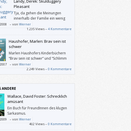
Landy, Derek: Skulduggery
en und dass ihm seine Eltern über die
Pleasant
nangriffe auf München und die
Tja, da gehen die Meinungen
verfolgung im Zweiten Weltkrieg erzählt
innerhalb der Familie ein wenig
.
auseinander: Flora ist von
/2008
–
von
Werner
duggery Pleasant” sehr angetan (“weil er ein
1.235 Views –
4 Kommentare
tt ist”) und möchte über das Buch ein
t halten, und ich bin halt kein Fantasy-Fan.
Haushofer, Marlen: Brav sein ist
schwer
Marlen Haushofers Kinderbüchern
“Brav sein ist schwer“ und “Schlimm
sein ist auch kein Vergnügen“ merkt
/2007
–
von
Werner
icht an, dass sie 1965 resp. 1970
2.249 Views –
0 Kommentare
ienen sind, – sie wirken zehn Jahre früher
rieben, als es noch fesch war, dass Papa
indern (und ältere Geschwister den
S ANDERE
ren) Ohrfeigen gab(en).
Wallace, David Foster: Schrecklich
amüsant
Ein Buch für FreundInnen des klugen
Sarkasmus.
/2009
–
von
Werner
402 Views –
0 Kommentare