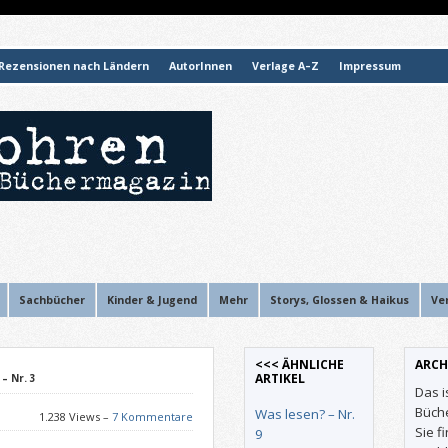
Rezensionen nach Ländern
AutorInnen
Verlage A–Z
Impressum
Sachbücher
Kinder & Jugend
Mehr
Storys, Glossen & Haikus
Ve
<<< ÄHNLICHE
ARCH
ARTIKEL
– Nr. 3
Das i
Büch
Was lesen? – Nr.
1.238 Views –
7 Kommentare
Sie f
9