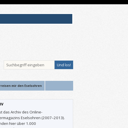
rreisen mir den Eselsohren
IV
st das Archiv des Online-
ermagazins Eselsohren (2007–2013).
inden hier über 1.000