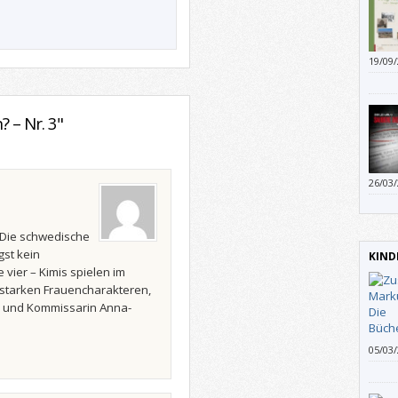
19/09
einer
„Weg 
Darin 
 – Nr. 3"
Fluch
Shang
Ein B
Unter
26/03
mit d
wahrn
empfi
„Die schwedische
gst kein
KIND
 vier – Kimis spielen im
starken Frauencharakteren,
n und Kommissarin Anna-
05/03
Buch 
man a
Deuts