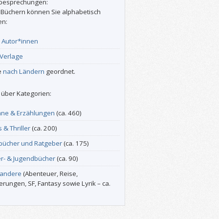
besprechungen:
 Büchern können Sie alphabetisch
en:
r
Autor*innen
Verlage
e
nach Ländern
geordnet.
über Kategorien:
ne & Erzählungen
(ca. 460)
s & Thriller
(ca. 200)
bücher und Ratgeber
(ca. 175)
er- & Jugendbücher
(ca. 90)
 andere
(Abenteuer, Reise,
erungen, SF, Fantasy sowie Lyrik – ca.