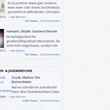
Es ist ja immer etwas ganz anderes,
wenn einer oder einem Geschichte(n)
persönlich erzählt werden. Und wann
können Kinder von heute schon mit
/2012
–
von
Werner
 Überlebenden des Holocaust sprechen?
723 Views –
0 Kommentare
von hier …“ bietet dazu die Gelegenheit:
erzählt die Linzer Jüdin Ilse Mass über ihre
Hamann, Sibylle: Saubere Dienste
t vor den Nazis aus Österreich über
Ein wichtiges Buch für
hai nach Israel.
gesellschaftspolitisch Interessierte, die
uch, das sich sowohl für den Volksschul-
nicht mehr wegschauen, sondern die
richt als auch für eine Auseinandersetzung
„unsichtbaren Helferlein“ endlich
/2012
–
von
Sabine
em Nationalsozialismus zu Hause
ehmen wollen.
793 Views –
0 Kommentare
ehlt.
ER- & JUGENDBÜCHER
Zusak, Markus: Die
Bücherdiebin
Warum schreibt ein australischer
Autor über Nazideutschland, habe
ich mich gefragt, als ich dieses
/2008
–
von
Werner
zu lesen begonnen habe. Vielleicht sollte
2.989 Views –
8 Kommentare
lso wissen, dass Markus Zusaks Mutter aus
chland und sein Vater aus Österreich