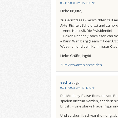
03/11/2008 um 15:18 Uhr
Liebe Brigitte,
zu Gerichtssaal-Geschichten fällt mir
Akte, Richter, Schuld, …) und zu nor
– Anne Holt (z.B. Die Präsidentin)
– Hakan Nesser (Kommissar-Van-V
– Karin Wahlberg (Team mit der Ärz
Westman und dem Kommissar Claes
Liebe Grüße, Ingrid
Zum Antworten anmelden
eschu
sagt:
02/11/2008 um 17:49 Uhr
Die Modesty-Blaise-Romane von Pet
spielen nicht im Norden, sondern si
british. + Eine starke Frauenfigur un
Und zu skurrill, schwarzhumorig, ab