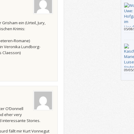
 Grisham ein (Urteil, Jury,
dischen Krimis:
05/08
staun
Entsc
eeteren-Romane)
Autors
tin Veronika Lundborg-
selbst
 Claesson)
Lache
Leben
verän
09/05
berüh
verar
Leben
Besta
Teil a
er O’Donnell
nd eher very
d interessante Stories.
surd fällt mir Kurt Vonnegut