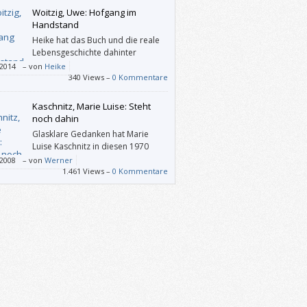
Woitzig, Uwe: Hofgang im
Handstand
Heike hat das Buch und die reale
Lebensgeschichte dahinter
wahnsinnig gut gefallen und hat sie
/2014
–
von
Heike
end und nachdenklich zum Innehalten und
340 Views –
0 Kommentare
hleunigen animiert. Das Lebensmotto des
: „Alles kann, nichts muss“ und „Sei dir
Kaschnitz, Marie Luise: Steht
 ein Witz, der dich erheitert“ haben sie zum
noch dahin
n gebracht und ihre Sichtweise in manchen
Glasklare Gedanken hat Marie
s-Bereichen bereits ein bisschen
Luise Kaschnitz in diesen 1970
dert. Daumen hoch für eine sehr
erschienenen Prosagedichten
/2008
–
von
Werner
rende, interessante und fesselnde
beitet, welche Schrecken ausmalen, die
1.461 Views –
0 Kommentare
sgeschichte mit Tiefgang.
nd gehabt haben oder zu einem kleinen
uch nicht mehr aktuell sind.