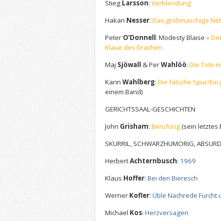
Stieg
Larsson
:
Verblendung
Hakan
Nesser
:
Das grobmaschige Ne
Peter
O‘Donnell
: Modesty Blaise –
De
Klaue des Drachen
Maj
Sjöwall
& Per
Wahlöö
:
Die Tote i
Karin
Wahlberg
:
Die falsche Spur/Ein 
einem Band)
GERICHTSSAAL-GESCHICHTEN
John
Grisham
:
Berufung
(sein letztes
SKURRIL, SCHWARZHUMORIG, ABSUR
Herbert
Achternbusch
:
1969
Klaus
Hoffer
:
Bei den Bieresch
Werner
Kofler
:
Üble Nachrede Furcht
Michael
Kos
:
Herzversagen