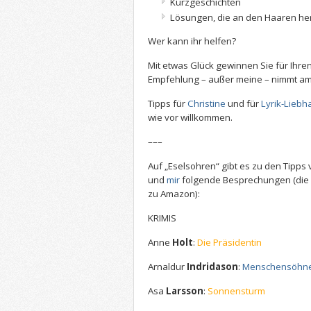
Kurzgeschichten
Lösungen, die an den Haaren he
Wer kann ihr helfen?
Mit etwas Glück gewinnen Sie für Ihren
Empfehlung – außer meine – nimmt am 
Tipps für
Christine
und für
Lyrik-Lieb
wie vor willkommen.
–––
Auf „Eselsohren“ gibt es zu den Tipps
und
mir
folgende Besprechungen (die
zu Amazon):
KRIMIS
Anne
Holt
:
Die Präsidentin
Arnaldur
Indridason
:
Menschensöhn
Asa
Larsson
:
Sonnensturm