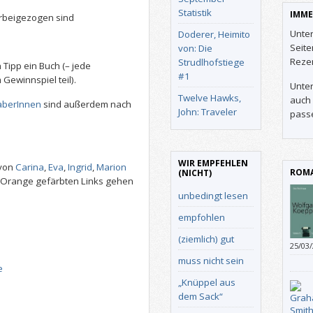
Statistik
IMME
rbeigezogen sind
Unter
Doderer, Heimito
Seit
von: Die
Reze
Strudlhofstiege
 Tipp ein Buch (– jede
#1
Gewinnspiel teil).
Unter
Twelve Hawks,
auch 
haberInnen
sind außerdem nach
John: Traveler
pass
WIR EMPFEHLEN
 von
Carina
,
Eva
,
Ingrid
,
Marion
ROMA
(NICHT)
 Orange gefärbten Links gehen
unbedingt lesen
empfohlen
(ziemlich) gut
25/03
Rückb
muss nicht sein
e
mit d
„Knüppel aus
dem Sack“