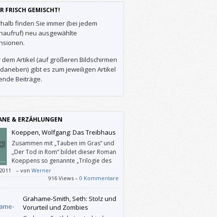
R FRISCH GEMISCHT!
halb finden Sie immer (bei jedem
enaufruf) neu ausgewählte
nsionen.
 dem Artikel (auf größeren Bildschirmen
daneben) gibt es zum jeweiligen Artikel
ende Beiträge.
NE & ERZÄHLUNGEN
Koeppen, Wolfgang: Das Treibhaus
Zusammen mit „Tauben im Gras“ und
„Der Tod in Rom“ bildet dieser Roman
Koeppens so genannte „Trilogie des
Scheiterns“, welche sich auch für einen
/2011
–
von
Werner
lick oder eine (erste) Auseinandersetzung
916 Views –
0 Kommentare
er Nachkriegs-Vergangenheit eignet.
Grahame-Smith, Seth: Stolz und
Vorurteil und Zombies