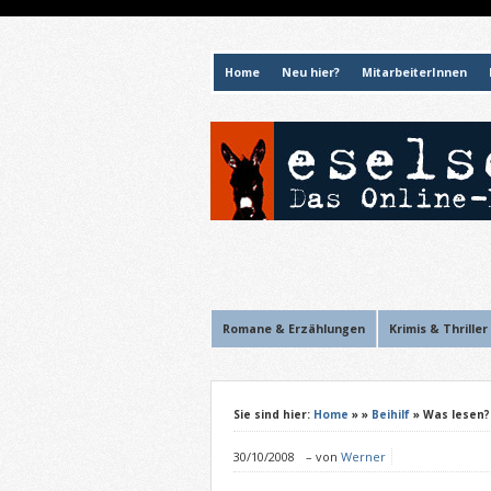
Home
Neu hier?
MitarbeiterInnen
Romane & Erzählungen
Krimis & Thriller
Sie sind hier:
Home
»
»
Beihilf
» Was lesen? 
30/10/2008
–
von
Werner