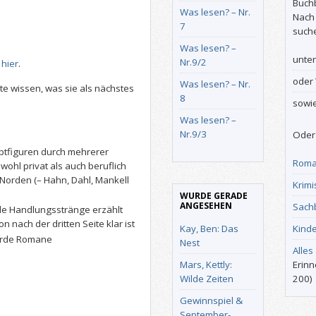
Buch
Was lesen? – Nr.
Nach
7
such
Was lesen? –
unte
Nr.9/2
 hier
.
oder
Was lesen? – Nr.
e wissen, was sie als nächstes
8
sowi
Was lesen? –
Nr.9/3
Oder 
auptfiguren durch mehrerer
Roma
wohl privat als auch beruflich
 Norden (– Hahn, Dahl, Mankell
Krimi
WURDE GERADE
ANGESEHEN
Sach
ele Handlungsstränge erzählt
 nach der dritten Seite klar ist
Kay, Ben: Das
Kind
surde Romane
Nest
Alles
Mars, Kettly:
Erinn
Wilde Zeiten
200)
Gewinnspiel &
September-