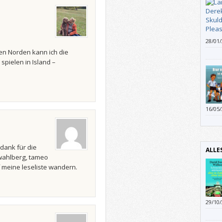
stamm
Bombe
Juden
haben
28/01
“Skul
n Norden kann ich die
Skele
spielen in Island –
Refera
16/05
man n
ersch
gesch
den K
 dank für die
ALLE
jünge
 wahlberg, tameo
 meine leseliste wandern.
29/10