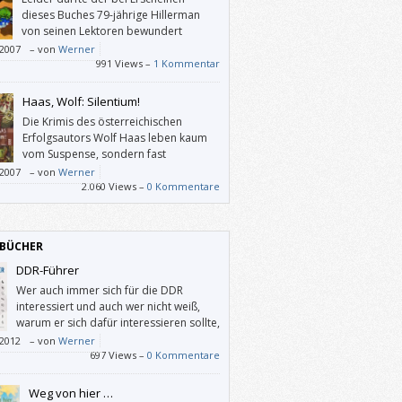
dieses Buches 79-jährige Hillerman
von seinen Lektoren bewundert
anstatt unterstützt worden sein: Sie
/2007
–
von
Werner
 ihm so viele Fakten-Wiederholungen
991 Views –
1 Kommentar
gehen lassen, dass man sich beim Lesen
, für wie blöd man denn hier gehalten wird.
Haas, Wolf: Silentium!
nichts gegen den Autor: Die frühen, so
Die Krimis des österreichischen
nten “Ethno-Krimis” sind schwer
Erfolgsautors Wolf Haas leben kaum
hlenswert.
vom Suspense, sondern fast
ausschließlich von ihrer Kunst-Sprache.
/2007
–
von
Werner
iese eigenwillige Sprache muß man mögen,
2.060 Views –
0 Kommentare
 braucht man seine Werke gar nicht zu
BÜCHER
DDR-Führer
Wer auch immer sich für die DDR
interessiert und auch wer nicht weiß,
warum er sich dafür interessieren sollte,
der oder dem sei dieses Bändchen
/2012
–
von
Werner
hlen. Es bietet kompakte und eingängig
697 Views –
0 Kommentare
reitete Information darüber, wie es war, in
r Diktatur zu leben.
Weg von hier …