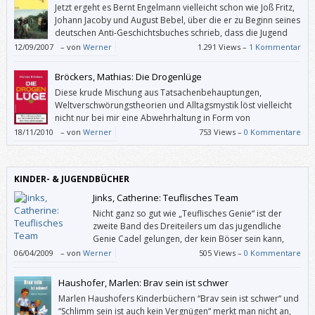
Jetzt ergeht es Bernt Engelmann vielleicht schon wie Joß Fritz,
Johann Jacoby und August Bebel, über die er zu Beginn seines
deutschen Anti-Geschichtsbuches schrieb, dass die Jugend
mit ihren Namen nichts mehr anfangen könnte: Sein
12/09/2007
–
von
Werner
1.291 Views –
1 Kommentar
ehemaliges Standardwerk “Wir Untertanen” gibt es derzeit nur
antiquarisch.
Bröckers, Mathias: Die Drogenlüge
Diese krude Mischung aus Tatsachenbehauptungen,
Weltverschwörungstheorien und Alltagsmystik löst vielleicht
nicht nur bei mir eine Abwehrhaltung in Form von
Kopfschütteln aus.
18/11/2010
–
von
Werner
753 Views –
0 Kommentare
KINDER- & JUGENDBÜCHER
Jinks, Catherine: Teuflisches Team
Nicht ganz so gut wie „Teuflisches Genie“ ist der
zweite Band des Dreiteilers um das jugendliche
Genie Cadel gelungen, der kein Böser sein kann,
obwohl sein Megaschurken-Vater alles daran setzt.
06/04/2009
–
von
Werner
505 Views –
0 Kommentare
Haushofer, Marlen: Brav sein ist schwer
Marlen Haushofers Kinderbüchern “Brav sein ist schwer“ und
“Schlimm sein ist auch kein Vergnügen“ merkt man nicht an,