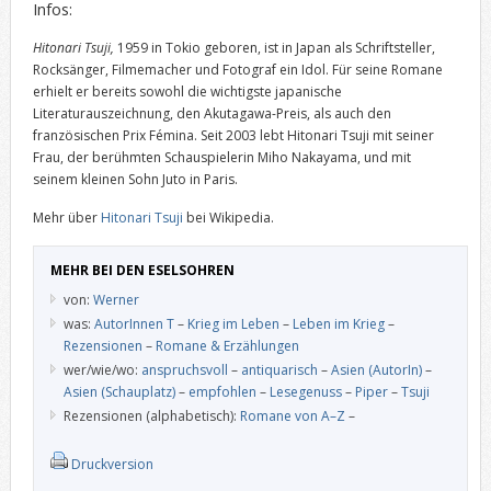
Infos:
Hitonari Tsuji,
1959 in Tokio geboren, ist in Japan als Schriftsteller,
Rocksänger, Filmemacher und Fotograf ein Idol. Für seine Romane
erhielt er bereits sowohl die wichtigste japanische
Literaturauszeichnung, den Akutagawa-Preis, als auch den
französischen Prix Fémina. Seit 2003 lebt Hitonari Tsuji mit seiner
Frau, der berühmten Schauspielerin Miho Nakayama, und mit
seinem kleinen Sohn Juto in Paris.
Mehr über
Hitonari Tsuji
bei Wikipedia.
MEHR BEI DEN ESELSOHREN
von:
Werner
was:
AutorInnen T
–
Krieg im Leben
–
Leben im Krieg
–
Rezensionen
–
Romane & Erzählungen
wer/wie/wo:
anspruchsvoll
–
antiquarisch
–
Asien (AutorIn)
–
Asien (Schauplatz)
–
empfohlen
–
Lesegenuss
–
Piper
–
Tsuji
Rezensionen (alphabetisch):
Romane von A–Z
–
Druckversion