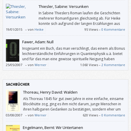
Thiesler, Sabine: Versunken
In Sabine Thieslers Roman laufen die Geschichten
mehrerer Romanfiguren gleichzeitig ab. Für Heike
konnte sich aufgrund der langen Erzählungen aus
der Vergangenheit und der zu schnell in die Tat
19/01/2015
–
von
Heike
95 Views –
0 Kommentare
umgesetzten Pläne der Hauptfigur Malte keine richtige Spannung
aufbauen – zumindest keine Spannung, die der Bezeichnung „Thriller“
Fawer, Adam: Null
gerecht werden würde.
Insgesamt ein Buch, das man verschlingt, das einem als Bonus
leichtverständliche Einführungen in Quantenphysik u.ä. bietet
und für das man eine gewisse spirituelle Neigung haben
sollte, sonst könnte einen der Schluss so irritieren, dass man
25/05/2007
–
von
Werner
1.060 Views –
2 Kommentare
den ganzen Roman abwertet. Und das wäre schade.
SACHBÜCHER
Thoreau, Henry David: Walden
Als Thoreau 1845 für gut zwei Jahre in eine einfache, einsame
Blockhütte zog, ging es ihm nicht darum, junge Menschen in
ihren halbgaren Gedanken zu bestätigen, sondern eher um
Selbstgenügsamkeit und Selbstbestimmung, um ein möglichst
03/08/2007
–
von
Werner
620 Views –
0 Kommentare
einfaches Leben, das genügend Zeit zur Kontemplation lässt.
Engelmann, Bernt: Wir Untertanen