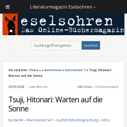
Literaturmagazin Eselsohren –
Sie sind hier:
Home
»
»
AutorInnen
»
AutorInnen T
» Tsuji, Hitonari:
Warten auf die Sonne
29/09/2008
–
von
Werner
546 Views –
0 Kommentare
Tsuji, Hitonari: Warten auf die
Sonne
Kurzkritik
–
Was meinen Sie?
–
Ausführliche Besprechung
–
Infos