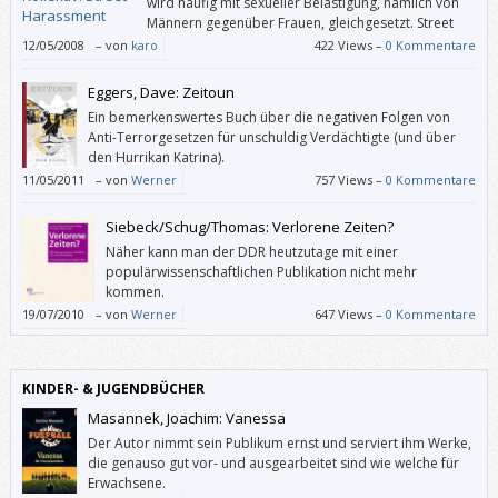
wird häufig mit sexueller Belästigung, nämlich von
Männern gegenüber Frauen, gleichgesetzt. Street
Harassment ist aber ein viel komplexeres
12/05/2008
–
von
karo
422 Views –
0 Kommentare
Phänomen. Zum einen betrifft es die unterschiedlichsten Personen wie
MigrantInnen, Menschen mit Behinderung, Lesben, Schwule, Frauen oder
Eggers, Dave: Zeitoun
kulturelle (Rand-)Gruppen.
Ein bemerkenswertes Buch über die negativen Folgen von
Anti-Terrorgesetzen für unschuldig Verdächtigte (und über
den Hurrikan Katrina).
11/05/2011
–
von
Werner
757 Views –
0 Kommentare
Siebeck/Schug/Thomas: Verlorene Zeiten?
Näher kann man der DDR heutzutage mit einer
populärwissenschaftlichen Publikation nicht mehr
kommen.
19/07/2010
–
von
Werner
647 Views –
0 Kommentare
KINDER- & JUGENDBÜCHER
Masannek, Joachim: Vanessa
Der Autor nimmt sein Publikum ernst und serviert ihm Werke,
die genauso gut vor- und ausgearbeitet sind wie welche für
Erwachsene.