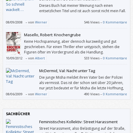
Dieses Buch hat meiner Meinung nach einen
entsetzlichen Titel und ist auch sonst nicht mein Fall.
08/09/2008
–
von
Werner
546 Views –
0 Kommentare
Masello, Robert: Knochengrube
Keine Hochspannung, aber dennoch kurzweilig und gut
geschrieben. Für einen Thriller eher untypisch, stehen die
Figuren öfter im Vordergrund als die Handlung.
10/09/2012
–
von
Albert
533 Views –
0 Kommentare
McDermid, Val: Nacht unter Tag
Die junge Misha meldet ihren Vater bei der Polizei
als vermisst. Das ist der schon seit über 20 Jahren,
nur jetzt bedeutet er für Misha die letzte Hoffnung,
dass ihr an Leukämie erkrankter Sohn vielleicht doch
08/06/2009
–
von
Werner
490 Views –
0 Kommentare
noch zu retten. Ihr Vater war Bergmann und verschwand während des
einjährigen britischen Bergarbeiterstreiks der Jahre 1984/1985. Man
glaubt, dass er zum Streikbrecher wurde, was für ihn und seine Familie
SACHBÜCHER
Ächtung bedeutete – und im Jahr 2007 immer noch bedeutet.
Feministisches Kollektiv: Street Harassment
Street Harassment, also Belästigung auf der Straße,