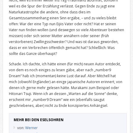
Nicht, weil es immer weiter ins Tag-Traumland abdriftet, sondern
weil es die Spur der Erzählung verlässt. Gegen Ende zu jagt eine
Naturkatastrophe die andere, ohne dass dies im
Gesamtzusammenhang einen Sinn ergäbe, – und zu vieles bleibt
offen: War der eine Typ nun Eijiis Vater oder nicht? Hat er seinen
Vater nun finden wollen (und deswegen so viele Abenteuer bestehen
müssen) oder sich seiner Mutter annähern oder seiner (früh
verstorbenen) Zwillingsschwester? Und was ist daraus geworden,
dass er ein Verbrechen öffentlich gemacht hat? Schließlich: Was
sollte das Ganze überhaupt?
Schade. Ich dachte, ich hätte einen (für mich) neuen Autor entdeckt,
von dem es noch einiges zu lesen gäbe, aber nach „number9
Dream“ hab ich (momentan) keine Lust darauf. Aber Mitchell hat
mich (obwohl Engländer) an einige japanische Autoren erinnert, von
denen ich gerne mehr gelesen hätte. Murakami zum Beispiel oder
Hitonari Tsuji. Wenn ich an dessen „Warten auf die Sonne“ denke,
erscheint mir „number9 Dream“ wie ein (ebenfalls saugut
geschriebenes, aber) nicht zu Ende konzipiertes Anhängsel.
MEHR BEI DEN ESELSOHREN
von:
Werner