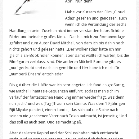
April. Nun denn:
Habe vor Kurzem den Film „Cloud
Atlas“ gesehen und genossen, auch
wenn ich die Verbindung der sechs
Handlungen beim Zusehen nicht immer verstanden habe. Schöne
Bilder und beinahe großes Kino. – Das hat mich zur Romanvorlage
geführt und zum Autor David Mitchell, von dem ich bis dahin noch
nichts gehört und gelesen hatte. „Der Wolkenatlas“ hätte ich mir
gleich als E-Book holen können, aber damit wollte ich warten, bis die
Filmfiguren verblasst sind. Die anderen Mitchell-Romane gibt es
„nur“ gedruckt und nach einigem Hin und Her habe ich mich für
„number9 Dream“ entschieden.
Bis gut über die Hälfte war ich sehr angetan. Ich fand es großartig,
wie Mitchell Phantasie-Sequenzen einführt, sodass man sich im
Verlauf der fantastischen Handlung immer wieder fragt, was denn
nun „echt“ und was (Tag-)Traum sein könnte. Was dem 19-jährigen
Eijii Miyake passiert, einem Landei, das sich auf die Suche nach
seinem nie gesehenen Vater nach Tokio aufmacht, ist jenseitig. Und
das soll es auch sein. Und es macht Spaß.
Aber das letzte Kapitel und der Schluss haben mich enttäuscht.