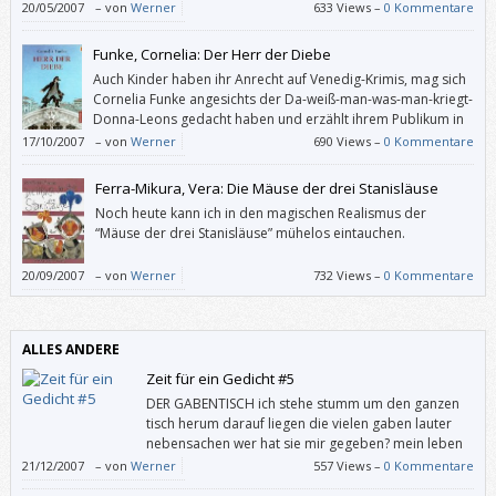
20/05/2007
–
von
Werner
633 Views –
0 Kommentare
Funke, Cornelia: Der Herr der Diebe
Auch Kinder haben ihr Anrecht auf Venedig-Krimis, mag sich
Cornelia Funke angesichts der Da-weiß-man-was-man-kriegt-
Donna-Leons gedacht haben und erzählt ihrem Publikum in
“Der Herr der Diebe” eine anspruchsvolle Geschichte mit
17/10/2007
–
von
Werner
690 Views –
0 Kommentare
vielen überraschenden Drehungen und Wendungen.
Ferra-Mikura, Vera: Die Mäuse der drei Stanisläuse
Noch heute kann ich in den magischen Realismus der
“Mäuse der drei Stanisläuse” mühelos eintauchen.
20/09/2007
–
von
Werner
732 Views –
0 Kommentare
ALLES ANDERE
Zeit für ein Gedicht #5
DER GABENTISCH ich stehe stumm um den ganzen
tisch herum darauf liegen die vielen gaben lauter
nebensachen wer hat sie mir gegeben? mein leben
(Aus Idyllen von Ernst Jandl. –––
21/12/2007
–
von
Werner
557 Views –
0 Kommentare