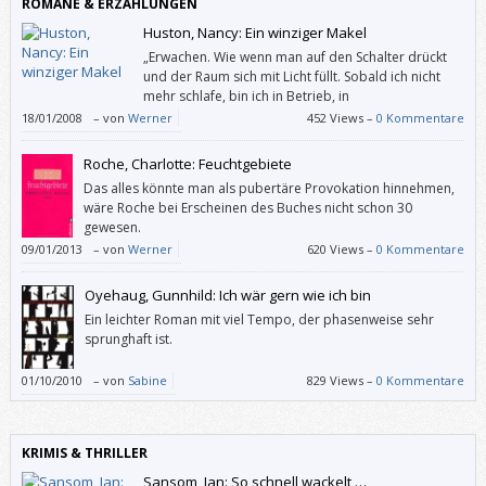
ROMANE & ERZÄHLUNGEN
Huston, Nancy: Ein winziger Makel
„Erwachen. Wie wenn man auf den Schalter drückt
und der Raum sich mit Licht füllt. Sobald ich nicht
mehr schlafe, bin ich in Betrieb, in
Alarmbereitschaft, unter Strom, Geist und Körper
18/01/2008
–
von
Werner
452 Views –
0 Kommentare
perfekt funktionsfähig, ich bin sechs Jahre alt und ein Genie, mein erster
Gedanke am Morgen.“
Roche, Charlotte: Feuchtgebiete
Das alles könnte man als pubertäre Provokation hinnehmen,
wäre Roche bei Erscheinen des Buches nicht schon 30
gewesen.
09/01/2013
–
von
Werner
620 Views –
0 Kommentare
Oyehaug, Gunnhild: Ich wär gern wie ich bin
Ein leichter Roman mit viel Tempo, der phasenweise sehr
sprunghaft ist.
01/10/2010
–
von
Sabine
829 Views –
0 Kommentare
KRIMIS & THRILLER
Sansom, Ian: So schnell wackelt …