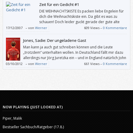
Zeit für ein Gedicht #1
DIE WEIHNACHTSKISTE Es packen liebe Engelein für
dich die Weihnachtskiste ein. Da gibt es was zu
schauen! Doch leider guckt gerade der gute alte
Mond herein und dem ist nicht zu trauen. Da
17/12/2007
–
von
Werner
609 Views –
0 Kommentare
fürchten sich die Engelein er plaudert’s aus, und tun im Nu die
Weihnachtskiste wieder zu. Wie schade! (Aus Die Himmelsküche von Ida
Jones, Sadie: Der ungeladene Gast
[…]
Man kann ja auch gut schreiben können und die Leute
„trotzdem“ unterhalten wollen. In Deutschland fällt mir dazu
allerdings nur Jörg Juretzka ein – und in England natürlich John
le Carré. Und seit Neuestem Sadie Jones. „Der ungeladene
03/10/2012
–
von
Werner
661 Views –
0 Kommentare
Gast“ könnte man als Soft-Horror-Roman bezeichnen – oder als Roman,
den Jones im Stile von Horror-Romanen verfasst hat. Das Buch macht in
jedem Fall Spaß.
NOW PLAYING (JUST LOOKED AT)
Piper, Malik
Bestseller Sachbuch/Ratgeber (17.8.)