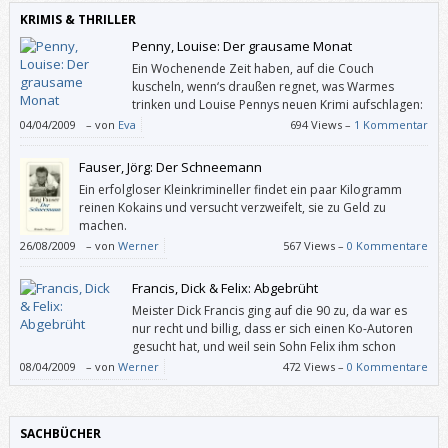
KRIMIS & THRILLER
Penny, Louise: Der grausame Monat
Ein Wochenende Zeit haben, auf die Couch
kuscheln, wenn‘s draußen regnet, was Warmes
trinken und Louise Pennys neuen Krimi aufschlagen:
Entspannen kann so spannend sein.
04/04/2009
–
von
Eva
694 Views –
1 Kommentar
Fauser, Jörg: Der Schneemann
Ein erfolgloser Kleinkrimineller findet ein paar Kilogramm
reinen Kokains und versucht verzweifelt, sie zu Geld zu
machen.
26/08/2009
–
von
Werner
567 Views –
0 Kommentare
Francis, Dick & Felix: Abgebrüht
Meister Dick Francis ging auf die 90 zu, da war es
nur recht und billig, dass er sich einen Ko-Autoren
gesucht hat, und weil sein Sohn Felix ihm schon
längst beim Recherchieren geholfen hatte, durfte er
08/04/2009
–
von
Werner
472 Views –
0 Kommentare
bei „Abgebrüht“ (und beim noch nicht auf Deutsch erschienenen „Silks“)
auch mitschreiben.
SACHBÜCHER