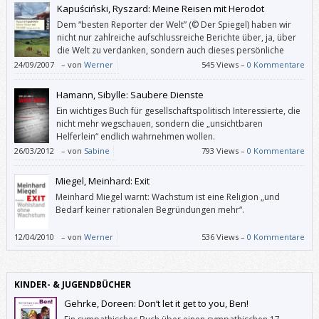
Kapuściński, Ryszard: Meine Reisen mit Herodot
Dem “besten Reporter der Welt” (© Der Spiegel) haben wir
nicht nur zahlreiche aufschlussreiche Berichte über, ja, über
die Welt zu verdanken, sondern auch dieses persönliche
Buch.
24/09/2007
–
von
Werner
545 Views –
0 Kommentare
Hamann, Sibylle: Saubere Dienste
Ein wichtiges Buch für gesellschaftspolitisch Interessierte, die
nicht mehr wegschauen, sondern die „unsichtbaren
Helferlein“ endlich wahrnehmen wollen.
26/03/2012
–
von
Sabine
793 Views –
0 Kommentare
Miegel, Meinhard: Exit
Meinhard Miegel warnt: Wachstum ist eine Religion „und
Bedarf keiner rationalen Begründungen mehr“.
12/04/2010
–
von
Werner
536 Views –
0 Kommentare
KINDER- & JUGENDBÜCHER
Gehrke, Doreen: Don‘t let it get to you, Ben!