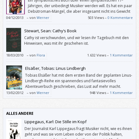
Ein sympathisches Buch über einen sympathischen 17-
Jährigen, der unbedingt Musiker werden will. Es hat ein paar
Debütroman-Mängel, die aber insgesamt nicht ins Gewicht
fallen.
04/12/2013
–
von
Werner
503 Views –
0 Kommentare
Stewart, Sean: Cathy‘s Book
Cathy ist verschwunden, und wir lesen ihr Tagebuch mit den
Hinweisen, was mit ihr geschehen ist.
18/03/2010
–
von
Flora
1.632 Views –
1 Kommentar
Elsäßer, Tobias: Linus Lindbergh
Tobias Elsäßer hat mit dem ersten Band der geplanten Linus-
Lindbergh-Reihe ein spannendes und fantasievolles
Abenteuerbuch geschrieben, das Lust auf mehr macht.
13/02/2012
–
von
Werner
948 Views –
1 Kommentar
ALLES ANDERE
Lippegaus, Karl: Die Stille im Kopf
Der Journalist Karl Lippegaus fragt Musiker nicht, wie es ihnen
geht und was sie vom Leben oder von der Politik halten,