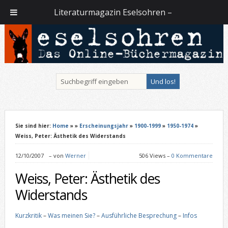
Literaturmagazin Eselsohren –
Sie sind hier:
Home
»
»
Erscheinungsjahr
»
1900-1999
»
1950-1974
»
Weiss, Peter: Ästhetik des Widerstands
12/10/2007
–
von
Werner
506 Views –
0 Kommentare
Weiss, Peter: Ästhetik des
Widerstands
Kurzkritik
–
Was meinen Sie?
–
Ausführliche Besprechung
–
Infos