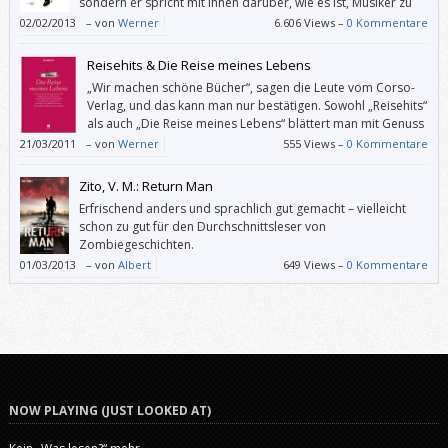
sondern er spricht mit ihnen darüber, wie es ist, Musiker zu
sein, und warum sie gerade jetzt gerade diese Musik machen.
02/02/2013
–
von
Werner
6.606 Views –
0 Kommentare
Reisehits & Die Reise meines Lebens
„Wir machen schöne Bücher“, sagen die Leute vom Corso-
Verlag, und das kann man nur bestätigen. Sowohl „Reisehits“
als auch „Die Reise meines Lebens“ blättert man mit Genuss
durch und bleibt gerne bei einzelnen Beiträgen hängen.
21/03/2011
–
von
Werner
555 Views –
0 Kommentare
Zito, V. M.: Return Man
Erfrischend anders und sprachlich gut gemacht – vielleicht
schon zu gut für den Durchschnittsleser von
Zombiegeschichten.
01/03/2013
–
von
Albert
649 Views –
0 Kommentare
NOW PLAYING (JUST LOOKED AT)