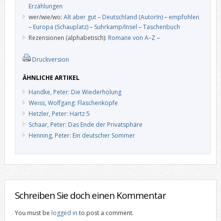
Erzählungen
wer/wie/wo:
Alt aber gut
–
Deutschland (AutorIn)
–
empfohlen
–
Europa (Schauplatz)
–
Suhrkamp/Insel
–
Taschenbuch
Rezensionen (alphabetisch):
Romane von A–Z
–
Druckversion
ÄHNLICHE ARTIKEL
Handke, Peter: Die Wiederholung
Weiss, Wolfgang: Flaschenköpfe
Hetzler, Peter: Hartz 5
Schaar, Peter: Das Ende der Privatsphäre
Henning, Peter: Ein deutscher Sommer
Schreiben Sie doch einen Kommentar
You must be
logged in
to post a comment.