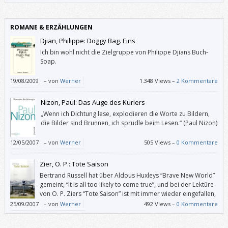
ROMANE & ERZÄHLUNGEN
Djian, Philippe: Doggy Bag. Eins
Ich bin wohl nicht die Zielgruppe von Philippe Djians Buch-
Soap.
19/08/2009
–
von
Werner
1.348 Views –
2 Kommentare
Nizon, Paul: Das Auge des Kuriers
„Wenn ich Dichtung lese, explodieren die Worte zu Bildern,
die Bilder sind Brunnen, ich sprudle beim Lesen.“ (Paul Nizon)
12/05/2007
–
von
Werner
505 Views –
0 Kommentare
Zier, O. P.: Tote Saison
Bertrand Russell hat über Aldous Huxleys “Brave New World”
gemeint, “It is all too likely to come true”, und bei der Lektüre
von O. P. Ziers “Tote Saison” ist mit immer wieder eingefallen,
“It is too likely to BE true”.
25/09/2007
–
von
Werner
492 Views –
0 Kommentare