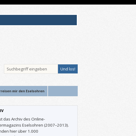
rreisen mir den Eselsohren
IV
st das Archiv des Online-
ermagazins Eselsohren (2007–2013).
inden hier über 1.000