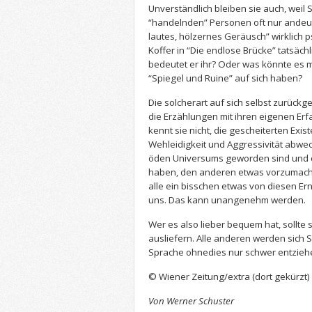
Unverständlich bleiben sie auch, weil
“handelnden” Personen oft nur andeute
lautes, hölzernes Geräusch” wirklich 
Koffer in “Die endlose Brücke” tatsäch
bedeutet er ihr? Oder was könnte es 
“Spiegel und Ruine” auf sich haben?
Die solcherart auf sich selbst zurüc
die Erzählungen mit ihren eigenen Er
kennt sie nicht, die gescheiterten Exis
Wehleidigkeit und Aggressivität abwe
öden Universums geworden sind und o
haben, den anderen etwas vorzumach
alle ein bisschen etwas von diesen Ern
uns. Das kann unangenehm werden.
Wer es also lieber bequem hat, sollte 
ausliefern. Alle anderen werden sich 
Sprache ohnedies nur schwer entzieh
© Wiener Zeitung/extra (dort gekürzt)
Von Werner Schuster