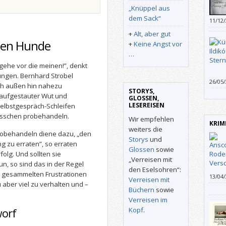
„Knüppel aus
dem Sack“
11/12
+
Alt, aber gut
enen Hunde
+
Keine Angst vor
…
gehe vor die meinen!”, denkt
ungen. Bernhard Strobel
26/05
ach außen hin nahezu
aufge
STORYS,
 aufgestauter Wut und
GLOSSEN,
LESEREISEN
elbstgespräch-Schleifen
isschen probehandeln.
Wir empfehlen
KRIM
weiters die
Probehandeln diene dazu, „den
Storys
und
g zu erraten”, so erraten
Glossen
sowie
olg. Und sollten sie
„Verreisen mit
n, so sind das in der Regel
den Eselsohren“:
e gesammelten Frustrationen
13/04
Verreisen mit
aber viel zu verhalten und –
Handl
Büchern
sowie
mehr l
Verreisen im
versc
Kopf
.
worf
eine 