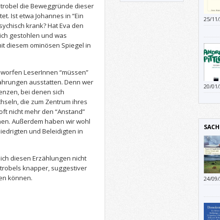
 Strobel die Beweggründe dieser
t. Ist etwa Johannes in “Ein
25/11
psychisch krank? Hat Eva den
Vorli
lich gestohlen und was
mit diesem ominösen Spiegel in
kgeworfen LeserInnen “müssen”
fahrungen ausstatten. Denn wer
20/01
tenzen, bei denen sich
damit
chseln, die zum Zentrum ihres
ft nicht mehr den “Anstand”
en. Außerdem haben wir wohl
SACH
iedrigten und Beleidigten in
sich diesen Erzählungen nicht
Strobels knapper, suggestiver
en können.
24/09
über,
auch 