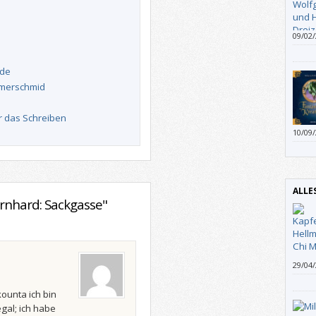
09/02
Hohlb
den H
nde
als d
mmerschmid
r das Schreiben
10/09
gefal
Schre
ALLE
rnhard: Sackgasse"
29/04
skandi
irgen
ounta ich bin
ich di
gal; ich habe
Erfah