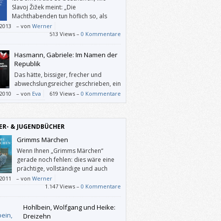
Slavoj Žižek meint: „Die
Machthabenden tun höflich so, als
hätten sie nicht wirklich die Macht, und
/2013
–
von
Werner
 uns, frei zu entscheiden, ob wir sie ihnen
513 Views –
0 Kommentare
 wollen“?
Hasmann, Gabriele: Im Namen der
Republik
Das hätte, bissiger, frecher und
abwechslungsreicher geschrieben, ein
sehr interessanter Lesestoff sein
/2010
–
von
Eva
619 Views –
0 Kommentare
n.
ER- & JUGENDBÜCHER
Grimms Märchen
Wenn Ihnen „Grimms Märchen“
gerade noch fehlen: dies wäre eine
prächtige, vollständige und auch
noch diensteifrige Ausgabe davon.
/2011
–
von
Werner
1.147 Views –
0 Kommentare
Hohlbein, Wolfgang und Heike:
Dreizehn