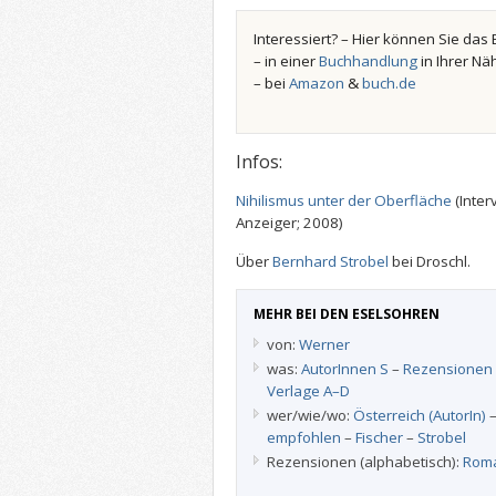
Interessiert? – Hier können Sie das 
– in einer
Buchhandlung
in Ihrer Nä
– bei
Amazon
&
buch.de
Infos:
Nihilismus unter der Oberfläche
(Inter
Anzeiger; 2008)
Über
Bernhard Strobel
bei Droschl.
MEHR BEI DEN ESELSOHREN
von:
Werner
was:
AutorInnen S
–
Rezensionen
Verlage A–D
wer/wie/wo:
Österreich (AutorIn)
empfohlen
–
Fischer
–
Strobel
Rezensionen (alphabetisch):
Roma