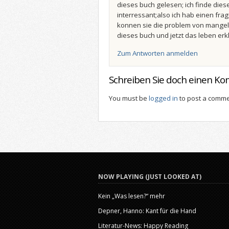
dieses buch gelesen; ich finde dies
interressant;also ich hab einen frage
konnen sie die problem von mange
dieses buch und jetzt das leben e
Zum Antworten anmelden
Schreiben Sie doch einen K
You must be
logged in
to post a comme
NOW PLAYING (JUST LOOKED AT)
Kein „Was lesen?“ mehr
Depner, Hanno: Kant für die Hand
Literatur-News: Happy Reading