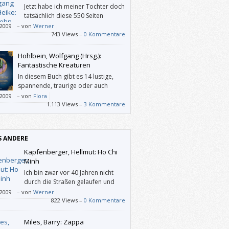
Jetzt habe ich meiner Tochter doch
tatsächlich diese 550 Seiten
vorgelesen. Es war mein erster
/2009
–
von
Werner
ein, es war ein Vergnügen, und ich halte
743 Views –
0 Kommentare
intergrund von „Dreizehn“ für plausibler
en von Stephen Kings „Es“.
Hohlbein, Wolfgang (Hrsg.):
Fantastische Kreaturen
In diesem Buch gibt es 14 lustige,
spannende, traurige oder auch
schöne Geschichten. Mir hat es auch
/2009
–
von
Flora
len, dass jeder Autor eine andere
1.113 Views –
3 Kommentare
ibweise hat.
S ANDERE
Kapfenberger, Hellmut: Ho Chi
Minh
Ich bin zwar vor 40 Jahren nicht
durch die Straßen gelaufen und
habe „Ho-Ho-Ho-Chi-Minh“
/2009
–
von
Werner
ert (mit 6?; Anm.), aber dieser Ruf hat sich
822 Views –
0 Kommentare
dwie in mein Gedächtnis gegraben. Und als
eses Buch sah, wollte ich endlich in
Miles, Barry: Zappa
rung bringen, wer dieser Mann war.