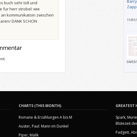
es buch sehr toll und
 fur herr strobel: wie
l an kommunikatoin zwischen
11/01
rklaren/ DANK SCHON
en Re
über 
genom
mein 
ommentar
diktie
wahrg
Buch 
nt.
04/03
mit W
kleine
objek
bewus
unter
einen
überh
CHARTS (THIS MONTH)
GREATEST 
Romane & Erzählungen A bis M
Spark, Murie
Blütezeit der
Auster, Paul: Mann im Dunkel
Padgett, Abi
Piper, Malik