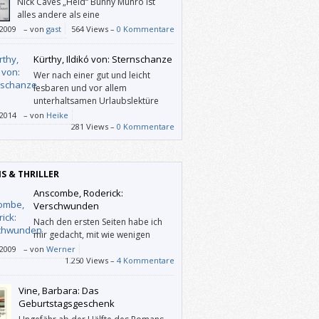
Nick Caves „Held“ Bunny Munro ist
alles andere als eine
Identifikationsfigur.
/2009
–
von
gast
564 Views –
0 Kommentare
Kürthy, Ildikó von: Sternschanze
Wer nach einer gut und leicht
lesbaren und vor allem
unterhaltsamen Urlaubslektüre
sucht, ist bei diesem Buch bestens
/2014
–
von
Heike
hoben.
281 Views –
0 Kommentare
IS & THRILLER
Anscombe, Roderick:
Verschwunden
Nach den ersten Seiten habe ich
mir gedacht, mit wie wenigen
„Strichen“ manche AutorInnen eine
/2009
–
von
Werner
ung anreißen können, die einen dann nicht
1.250 Views –
4 Kommentare
oslässt. In unserem Fall ist eine Achtjährige
hwunden, und bald ist klar, dass es sich um
Vine, Barbara: Das
Entführung handelt.
Geburtstagsgeschenk