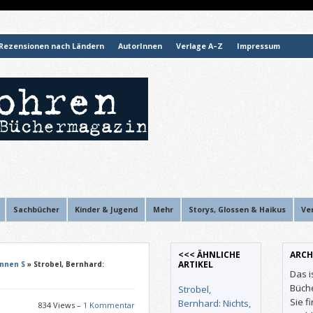
Rezensionen nach Ländern
AutorInnen
Verlage A–Z
Impressum
Sachbücher
Kinder & Jugend
Mehr
Storys, Glossen & Haikus
Ve
<<< ÄHNLICHE
ARCH
ARTIKEL
Innen S
» Strobel, Bernhard:
Das i
Büch
Strobel,
Sie f
Bernhard: Nichts,
834 Views –
1 Kommentar