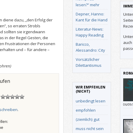
lesen?“ mehr
IMME
Depner, Hanno:
Unter
Kant für die Hand
 diene dazu, „den Erfolg der
Seit
n”, so erraten Strobls
Reze
Literatur-News:
d sollten sie irgendwann
Happy Reading
Unter
as in der Regel Gesten, die
auch 
n Frustrationen der Personen
Baricco,
pass
verhalten und – für andere –
Alessandro: City
Vorsätzlicher
Dilettantismus
sohren)
ROMA
aufen
WIR EMPFEHLEN
(NICHT)
!
unbedingt lesen
06/09
zugän
schreiben
.
empfohlen
(ziemlich) gut
llen:
he
muss nicht sein