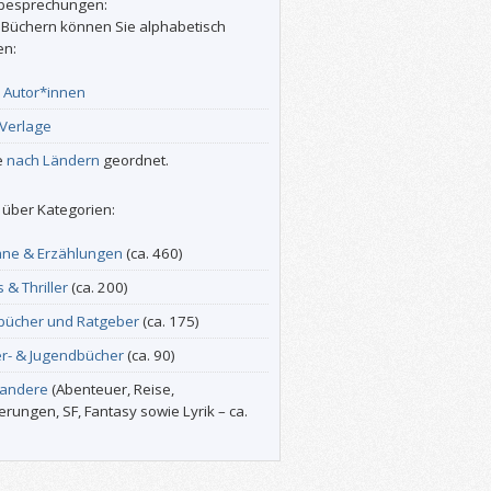
besprechungen:
 Büchern können Sie alphabetisch
en:
r
Autor*innen
Verlage
e
nach Ländern
geordnet.
über Kategorien:
ne & Erzählungen
(ca. 460)
s & Thriller
(ca. 200)
bücher und Ratgeber
(ca. 175)
er- & Jugendbücher
(ca. 90)
 andere
(Abenteuer, Reise,
erungen, SF, Fantasy sowie Lyrik – ca.