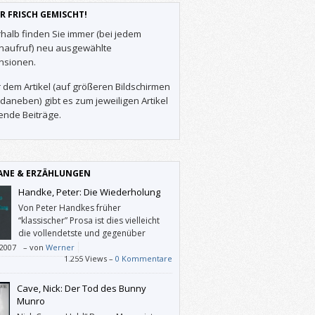
R FRISCH GEMISCHT!
halb finden Sie immer (bei jedem
enaufruf) neu ausgewählte
nsionen.
 dem Artikel (auf größeren Bildschirmen
daneben) gibt es zum jeweiligen Artikel
ende Beiträge.
NE & ERZÄHLUNGEN
Handke, Peter: Die Wiederholung
Von Peter Handkes früher
“klassischer” Prosa ist dies vielleicht
die vollendetste und gegenüber
seinen späteren Werken wohl die
/2007
–
von
Werner
glichste.
1.255 Views –
0 Kommentare
Cave, Nick: Der Tod des Bunny
Munro