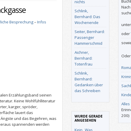
Buch
nichts
Nach
ackgasse
Schlink,
such
Bernhard: Das
liche Besprechung
–
Infos
Wochenende
unte
Seiter, Bernhard:
oder
Passenger
sowi
Hammerschmid
Aichner,
Oder 
Bernhard:
Totenfrau
Roma
Schlink,
Krimi
Bernhard:
Gedanken über
Sach
das Schreiben
Kind
malen Erzählungsband seinen
teratur. Keine Wohlfühlliteratur
Alles
rter, karger, spröder,
Erinn
rfläche lauert das
200)
WURDE GERADE
 Ängste und das Begehren, was
ANGESEHEN
 überaus spannenden werden
Kein „Was