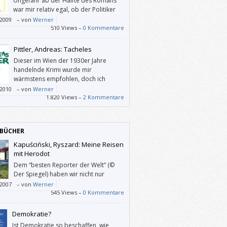
Ungefähr ab der Hälfte des Romans
war mir relativ egal, ob der Politiker
nun über die Folgen seiner sexuellen
/2009
–
von
Werner
eben stolpert oder nicht.
510 Views –
0 Kommentare
Pittler, Andreas: Tacheles
Dieser im Wien der 1930er Jahre
handelnde Krimi wurde mir
wärmstens empfohlen, doch ich
persönlich wurde nicht recht glücklich
/2010
–
von
Werner
.
1.820 Views –
2 Kommentare
BÜCHER
Kapuściński, Ryszard: Meine Reisen
mit Herodot
Dem “besten Reporter der Welt” (©
Der Spiegel) haben wir nicht nur
zahlreiche aufschlussreiche Berichte
/2007
–
von
Werner
 ja, über die Welt zu verdanken, sondern
545 Views –
0 Kommentare
dieses persönliche Buch.
Demokratie?
Ist Demokratie so beschaffen, wie