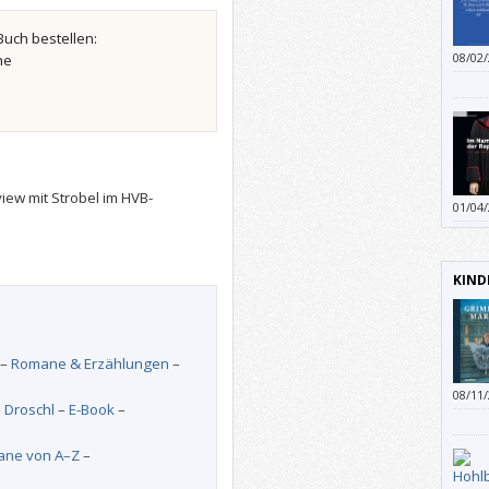
Buch bestellen:
08/02
he
bitten
geben
view mit Strobel im HVB-
01/04
könne
KIND
–
Romane & Erzählungen
–
08/11
–
Droschl
–
E-Book
–
ne von A–Z
–