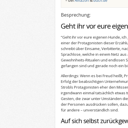
– bei
Amazon
&
buch.de
Besprechung:
Geht ihr vor eure eig
“Geht ihr vor eure eigenen Hunde, ich 
einer der Protagonisten dieser Erzähl
schreibt über Einsame, Verbitterte, n
Sprachlose, welche in einem Netz aus
Gewohnheits-Ritualen und endlosen S
gefangen sind und gerade noch ein b
Allerdings: Wenn es bei Freud heißt, 
Erfolg der beabsichtigen Unternehmun
Strobls Protagonisten eher den Misserf
irgendwann einmal tatsächlich etwas tu
Gesten, die zwar unter Umständen di
der Personen ausdrücken sollen, dazu 
für andere – unverständlich sind.
Auf sich selbst zurückge