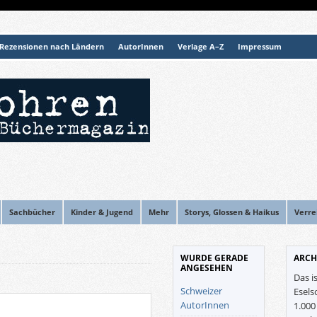
Rezensionen nach Ländern
AutorInnen
Verlage A–Z
Impressum
Sachbücher
Kinder & Jugend
Mehr
Storys, Glossen & Haikus
Verre
WURDE GERADE
ARCH
ANGESEHEN
Das i
Schweizer
Esels
AutorInnen
1.00