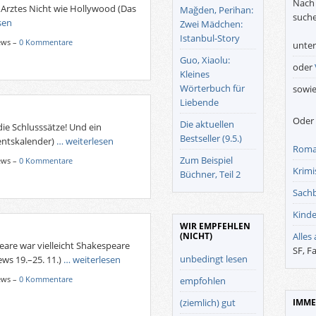
Nach 
 Arztes Nicht wie Hollywood (Das
Mağden, Perihan:
suche
sen
Zwei Mädchen:
Istanbul-Story
ews –
0 Kommentare
unte
Guo, Xiaolu:
oder
Kleines
Wörterbuch für
sowi
Liebende
Oder 
Die aktuellen
e Schlusssätze! Und ein
Bestseller (9.5.)
entskalender)
… weiterlesen
Roma
Zum Beispiel
ews –
0 Kommentare
Krimis
Büchner, Teil 2
Sach
Kinde
WIR EMPFEHLEN
(NICHT)
Alles
are war vielleicht Shakespeare
SF, F
unbedingt lesen
ews 19.–25. 11.)
… weiterlesen
ews –
0 Kommentare
empfohlen
(ziemlich) gut
IMME