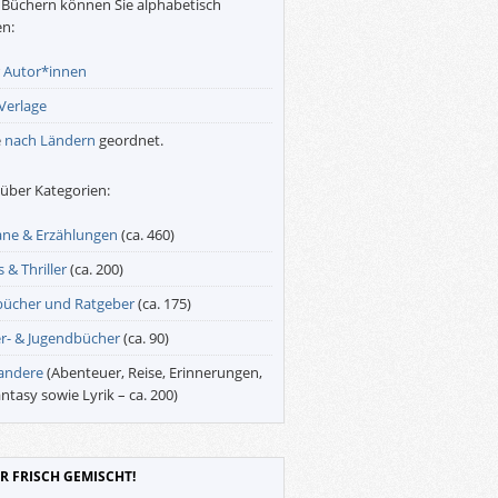
Büchern können Sie alphabetisch
n:
r
Autor*innen
Verlage
e
nach Ländern
geordnet.
über Kategorien:
ne & Erzählungen
(ca. 460)
 & Thriller
(ca. 200)
bücher und Ratgeber
(ca. 175)
r- & Jugendbücher
(ca. 90)
 andere
(Abenteuer, Reise, Erinnerungen,
antasy sowie Lyrik – ca. 200)
R FRISCH GEMISCHT!