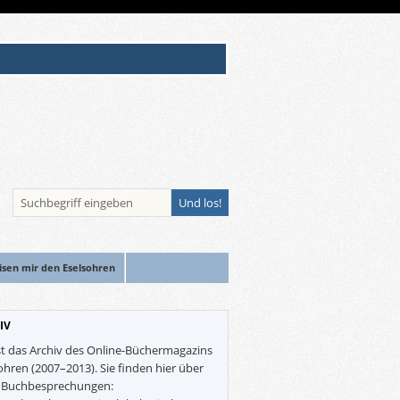
isen mir den Eselsohren
IV
st das Archiv des Online-Büchermagazins
ohren (2007–2013). Sie finden hier über
0 Buchbesprechungen: