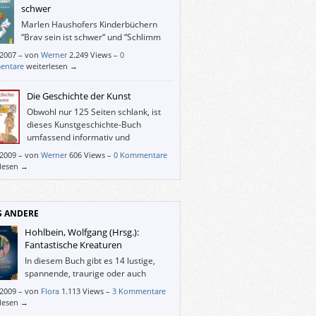
schwer
Marlen Haushofers Kinderbüchern
“Brav sein ist schwer“ und “Schlimm
sein ist auch kein Vergnügen“ merkt
/2007
–
von
Werner
2.249 Views –
0
icht an, dass sie 1965 resp. 1970
entare
weiterlesen →
ienen sind, – sie wirken zehn Jahre früher
rieben, als es noch fesch war, dass Papa
Die Geschichte der Kunst
indern (und ältere Geschwister den
Obwohl nur 125 Seiten schlank, ist
ren) Ohrfeigen gab(en).
dieses Kunstgeschichte-Buch
umfassend informativ und
übersichtlich.
/2009
–
von
Werner
606 Views –
0 Kommentare
rlesen →
S ANDERE
Hohlbein, Wolfgang (Hrsg.):
Fantastische Kreaturen
In diesem Buch gibt es 14 lustige,
spannende, traurige oder auch
schöne Geschichten. Mir hat es auch
/2009
–
von
Flora
1.113 Views –
3 Kommentare
len, dass jeder Autor eine andere
rlesen →
ibweise hat.