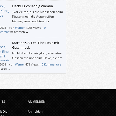
Hackl, Erich: König Wamba
„Vor Zeiten, als die Menschen beim
Küssen noch die Augen offen
hielten, zum Leuchten nur
Glühwürmchen und Pechfackeln
/2008
–
von
Werner
1.205 Views –
0
n … – vor eintausenddreihundertdreizehn
entare
weiterlesen →
n also lebten in einem Land, dessen Name
tfallen ist, das Volk der Goten. Alle Männer
Martinez, A. Lee: Eine Hexe mit
 Bärte – die Jäger und der Hofdichter, der
Geschmack
und der Herzog. Doch ihr König, der Wamba
Ich bin kein Fanatsy-Fan, aber eine
 besaß von allen den längsten Bart.“
Geschichte über eine Hexe, die am
liebsten Menschenfleisch isst, hat
/2008
–
von
Werner
478 Views –
0 Kommentare
ereizt. Nun fand ich in “Eine Hexe mit
rlesen →
mack” zwar auch zu wenig Bezugspunkte
iner Existenz, als dass mich der Roman zur
y-Literatur bekehrt hätte, aber die skurrilen
lle von A. Lee Martinez haben mich denn
erfreut.
ITS
ANMELDEN
l: Die
Anmelden