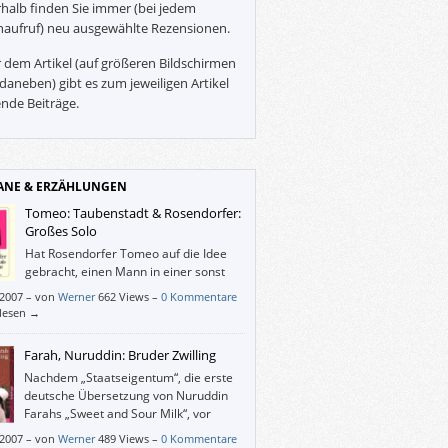
halb finden Sie immer (bei jedem
naufruf) neu ausgewählte Rezensionen.
 dem Artikel (auf größeren Bildschirmen
daneben) gibt es zum jeweiligen Artikel
nde Beiträge.
NE & ERZÄHLUNGEN
Tomeo: Taubenstadt & Rosendorfer:
Großes Solo
Hat Rosendorfer Tomeo auf die Idee
gebracht, einen Mann in einer sonst
menschenleeren Stadt (oder Welt)
/2007
–
von
Werner
662 Views –
0 Kommentare
chen zu lassen, oder sind die beiden
rlesen →
en unabhängig voneinander auf dieselbe
 gekommen?
Farah, Nuruddin: Bruder Zwilling
Nachdem „Staatseigentum“, die erste
deutsche Übersetzung von Nuruddin
Farahs „Sweet and Sour Milk“, vor
zwanzig Jahren nicht sonderlich
/2007
–
von
Werner
489 Views –
0 Kommentare