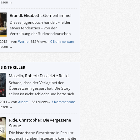
tet worden ist, bringt der Frederking &
rlesen →
r-Verlag den Roman des somalischen
tstellers jetzt – neu übersetzt – abermals
Brandl, Elisabeth: Sternenhimmel
. Das ist würdig und recht – mit einer
Dieses Jugendbuch handelt – leider
en Einschränkung: „Staatseigentum“ war ein
etwas tendenziös – von der
ekräftigerer Titel als „Bruder Zwilling“.
Vertreibung der Sudetendeutschen
aus ihrer Heimat. Ansonsten
/2012
–
von
Werner
612 Views –
0 Kommentare
ttelt es zielgruppengerecht, was es
rlesen →
tet, aus der Heimat vertrieben zu werden,
ie es ist, woanders nicht willkommen zu
IS & THRILLER
Masello, Robert: Das letzte Relikt
Schade, dass der Verlag bei der
Übersetzerin gespart hat. Die Story
selbst ist nicht schlecht und hätte sich
mehr verdient.
/2011
–
von
Albert
1.381 Views –
3 Kommentare
rlesen →
Ride, Christopher: Die vergessene
Sonne
Die historische Geschichte in Peru ist
gut erzählt, aber insgesamt kommt die