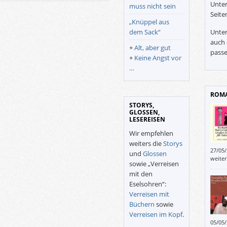
Unter
muss nicht sein
Seite
„Knüppel aus
dem Sack“
Unter
auch 
+
Alt, aber gut
passe
+
Keine Angst vor
…
ROMA
STORYS,
GLOSSEN,
LESEREISEN
Wir empfehlen
weiters die
Storys
27/05
und
Glossen
aufwa
weite
sowie „Verreisen
Autor
mit den
Idee
Eselsohren“:
Verreisen mit
Büchern
sowie
Verreisen im Kopf
.
05/05