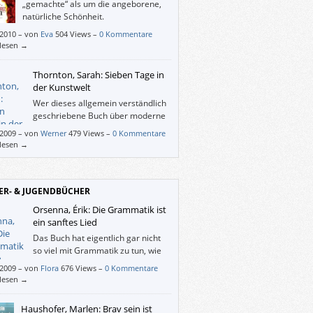
„gemachte“ als um die angeborene,
natürliche Schönheit.
/2010
–
von
Eva
504 Views –
0 Kommentare
rlesen →
Thornton, Sarah: Sieben Tage in
der Kunstwelt
Wer dieses allgemein verständlich
geschriebene Buch über moderne
Kunst gelesen hat, kennt sich nicht
/2009
–
von
Werner
479 Views –
0 Kommentare
s in der Kunstwelt, er oder sie hat wohl
rlesen →
Lust bekommen, sich überhaupt oder näher
eitgenössischen Werken zu befassen.
ER- & JUGENDBÜCHER
Orsenna, Érik: Die Grammatik ist
ein sanftes Lied
Das Buch hat eigentlich gar nicht
so viel mit Grammatik zu tun, wie
der Name sagt. Es hat mir sehr gut
/2009
–
von
Flora
676 Views –
0 Kommentare
len weil, es sehr witzig und spannend
rlesen →
ieben ist.
Haushofer, Marlen: Brav sein ist