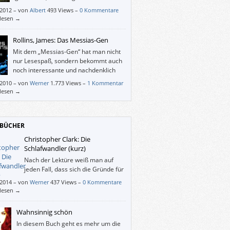
Erzählung in Sachen Spannung und
/2012
–
von
Albert
493 Views –
0 Kommentare
euer leider nicht mehr an den Vorgänger
rlesen →
.
Rollins, James: Das Messias-Gen
Mit dem „Messias-Gen“ hat man nicht
nur Lesespaß, sondern bekommt auch
noch interessante und nachdenklich
stimmende Information als Draufgabe.
/2010
–
von
Werner
1.773 Views –
1 Kommentar
rlesen →
BÜCHER
Christopher Clark: Die
Schlafwandler (kurz)
Nach der Lektüre weiß man auf
jeden Fall, dass sich die Gründe für
den Ausbruch des Ersten
/2014
–
von
Werner
437 Views –
0 Kommentare
riegs nicht in einem Satz wiedergeben
rlesen →
n – und einen einzigen Staat als Auslöser
man auch nicht benennen können.
Wahnsinnig schön
In diesem Buch geht es mehr um die