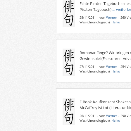
Echte Piraten Tagebuch eines
Piraten-Tagebuch)
… weiterle
28/11/2011
–
von
Werner
– 260 Vi
Was (chronologisch):
Haiku
Romananfänge? Wir bringen di
Gewinnspiel (Eselsohren-Adv
27/11/2011
–
von
Werner
– 254 Vi
Was (chronologisch):
Haiku
E-Book-Kaufkonzept Shakespe
McCaffrey ist tot (Literatur-N
26/11/2011
–
von
Werner
– 290 Vi
Was (chronologisch):
Haiku