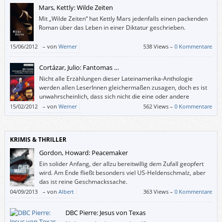
hätt’).
Mars, Kettly: Wilde Zeiten
Mit „Wilde Zeiten“ hat Kettly Mars jedenfalls einen packenden
Roman über das Leben in einer Diktatur geschrieben.
15/06/2012
–
von
Werner
538 Views –
0 Kommentare
Cortázar, Julio: Fantomas …
Nicht alle Erzählungen dieser Lateinamerika-Anthologie
werden allen LeserInnen gleichermaßen zusagen, doch es ist
unwahrscheinlich, dass sich nicht die eine oder andere
Entdeckung oder erfreuliche Wiederbegegnung darunter
15/02/2012
–
von
Werner
562 Views –
0 Kommentare
befindet.
KRIMIS & THRILLER
Gordon, Howard: Peacemaker
Ein solider Anfang, der allzu bereitwillig dem Zufall geopfert
wird. Am Ende fließt besonders viel US-Heldenschmalz, aber
das ist reine Geschmackssache.
04/09/2013
–
von
Albert
363 Views –
0 Kommentare
DBC Pierre: Jesus von Texas