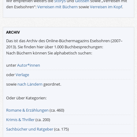
Wir empfehlen weiters die
Storys
und
Glossen
sowie „Verreisen mit
den Eselsohren“:
Verreisen mit Büchern
sowie
Verreisen im Kopf
.
ARCHIV
Das ist das Archiv des Online-Büchermagazins Eselsohren (2007–
2013). Sie finden hier über 1.000 Buchbesprechungen:
Nach Büchern können Sie alphabetisch suchen:
unter
Autor*innen
oder
Verlage
sowie
nach Ländern
geordnet.
Oder über Kategorien:
Romane & Erzählungen
(ca. 460)
Krimis & Thriller
(ca. 200)
Sachbücher und Ratgeber
(ca. 175)