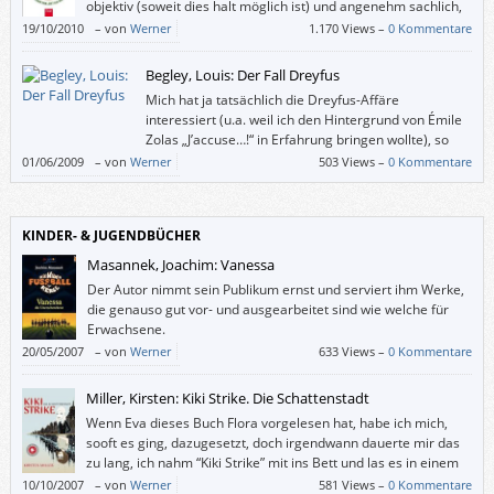
objektiv (soweit dies halt möglich ist) und angenehm sachlich,
ohne deswegen trocken oder ungenießbar zu sein.
19/10/2010
–
von
Werner
1.170 Views –
0 Kommentare
Begley, Louis: Der Fall Dreyfus
Mich hat ja tatsächlich die Dreyfus-Affäre
interessiert (u.a. weil ich den Hintergrund von Émile
Zolas „J’accuse…!“ in Erfahrung bringen wollte), so
genau allerdings auch wieder nicht. Wie mag es da
01/06/2009
–
von
Werner
503 Views –
0 Kommentare
jenen ergehen, die „bloß“ vom Schlagwort Guantánamo angelockt
worden sind?
KINDER- & JUGENDBÜCHER
Masannek, Joachim: Vanessa
Der Autor nimmt sein Publikum ernst und serviert ihm Werke,
die genauso gut vor- und ausgearbeitet sind wie welche für
Erwachsene.
20/05/2007
–
von
Werner
633 Views –
0 Kommentare
Miller, Kirsten: Kiki Strike. Die Schattenstadt
Wenn Eva dieses Buch Flora vorgelesen hat, habe ich mich,
sooft es ging, dazugesetzt, doch irgendwann dauerte mir das
zu lang, ich nahm “Kiki Strike” mit ins Bett und las es in einem
Zug zu Ende.
10/10/2007
–
von
Werner
581 Views –
0 Kommentare