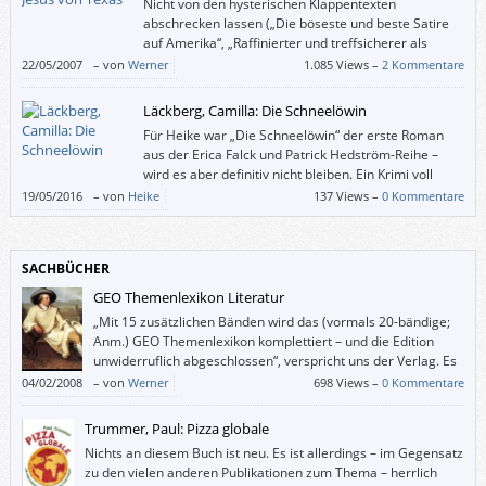
Nicht von den hysterischen Klappentexten
abschrecken lassen („Die böseste und beste Satire
auf Amerika“, „Raffinierter und treffsicherer als
Michael Moore“ etc.). Ich glaube, dergleichen stand
22/05/2007
–
von
Werner
1.085 Views –
2 Kommentare
nicht in der Absicht von DBC Pierre.
Läckberg, Camilla: Die Schneelöwin
Für Heike war „Die Schneelöwin“ der erste Roman
aus der Erica Falck und Patrick Hedström-Reihe –
wird es aber definitiv nicht bleiben. Ein Krimi voll
Spannung und Gänsehaut – sie konnte das Buch
19/05/2016
–
von
Heike
137 Views –
0 Kommentare
einfach nicht aus der Hand legen.
SACHBÜCHER
GEO Themenlexikon Literatur
„Mit 15 zusätzlichen Bänden wird das (vormals 20-bändige;
Anm.) GEO Themenlexikon komplettiert – und die Edition
unwiderruflich abgeschlossen“, verspricht uns der Verlag. Es
verhält sich also nicht so, dass dem Vollständigkeitswahn
04/02/2008
–
von
Werner
698 Views –
0 Kommentare
Verfallene irgendwann die Bände 70 bis 85 auch noch haben werden
müssen.
Trummer, Paul: Pizza globale
Nichts an diesem Buch ist neu. Es ist allerdings – im Gegensatz
zu den vielen anderen Publikationen zum Thema – herrlich