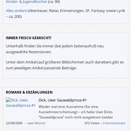
Kinder- & Jugendbücher
(ca. 90)
Alles andere
(Abenteuer, Reise, Erinnerungen, SF, Fantasy sowie Lyrik
– ca. 200)
IMMER FRISCH GEMISCHT!
Unterhalb finden Sie immer (bei jedem Seitenaufruf) neu
ausgewählte Rezensionen.
Unter dem Artikel (auf größeren Bildschirmen auch daneben) gibt es
zum jeweiligen Artikel passende Beiträge.
ROMANE & ERZÄHLUNGEN
Dick, Uwe: Sauwaldprosa #1
Wieder mal eine Ausnahme (für eine
Ausnahmeerscheinung) – ich habe Uwe Dicks
“Sauwaldprosa” noch nicht ausgelesen (wobei
“auslesen” bei diesem Buch wohl ein Ding der
22/08/2008
–
von
Werner
472 Views –
0 Kommentare
Unmöglichkeit ist, auch wenn’s bloß 100 statt – derzeit – knapp 600 Seiten