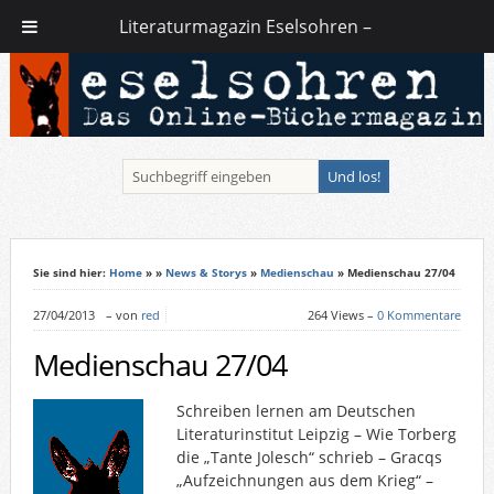
Literaturmagazin Eselsohren –
Sie sind hier:
Home
»
»
News & Storys
»
Medienschau
» Medienschau 27/04
27/04/2013
–
von
red
264 Views –
0 Kommentare
Medienschau 27/04
Schreiben lernen am Deutschen
Literaturinstitut Leipzig – Wie Torberg
die „Tante Jolesch“ schrieb – Gracqs
„Aufzeichnungen aus dem Krieg“ –