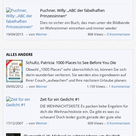
Puchner, Willy: „ABC der fabelhaften
Prinzessinnen“
Dies ist sicher ein Buch, das man unter die Bildbände
im Wohnzimmer einreihen und immer wieder
hervorholen wird. Kinder werden es später ihren
19/04/2013
–
von
Werner
868 Views –
0 Kommentare
Kindern zeigen und immer noch selbst eine Freude daran haben.
ALLES ANDERE
Schultz, Patricia: 1000 Places to See Before You Die
Obwohl „1000 Places“ sehr übersichtlich ist, können Sie sich
darin wunderbar verlieren. Sie werden also irgendwann auf
Ihrer Couch „aufwachen“ und Ihre nächsten Urlaube planen.
Die Auswahl wird Ihnen schwer fallen.
09/05/2012
–
von
Werner
1.159 Views –
1 Kommentar
Zeit für ein Gedicht #1
DIE WEIHNACHTSKISTE Es packen liebe Engelein für
dich die Weihnachtskiste ein. Da gibt es was zu
schauen! Doch leider guckt gerade der gute alte
Mond herein und dem ist nicht zu trauen. Da
17/12/2007
–
von
Werner
609 Views –
0 Kommentare
fürchten sich die Engelein er plaudert’s aus, und tun im Nu die
Weihnachtskiste wieder zu. Wie schade! (Aus Die Himmelsküche von Ida
Blumenthal, W. Michael: In achtzig Jahren um die Welt