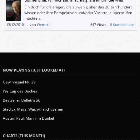
[…]
Ein Buch für diejenigen, die zu wenig über das 20. Jahrhundert
wissen oder ihre Perspektiven und/oder Vorurteile überprüfen
möchten.
13/12/2010
–
von
Werner
647 Views –
0 Kommentare
NOW PLAYING (JUST LOOKED AT)
Gewinnspiel Nr. 29
Welttag des Buches
Bestseller Belletristik
Stadick, Mara: Was wir nicht sehen
Auster, Paul: Mann im Dunkel
CHARTS (THIS MONTH)