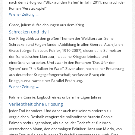
nach dem Erfolg von “Blick auf den Hafen” im Jahr 2011, nun auch der
Roman “Versteckspiel”
Wiener Zeitung →
Gracq, Julien: Aufzeichnungen aus dem Krieg
Schrecken und Idyll
Der Krieg zählt zu den großen Themen der Weltliteratur. Seine
Schrecken und Folgen fanden Abbildung in allen Genres. Auch Julien
Gracq (bürgerlich Louis Poirier, 1910-2007), dieser stille Stilmeister
der französischen Literatur, hat seine Kriegserlebnisse und -
eindrücke verarbeitet. Und zwar in den Romanen “Das Ufer der
Syrten” und “Ein Balkon im Wald”. Zuvor aber, nach seiner Entlassung
aus deutscher Kriegsgefangenschaft, verfasste Gracq ein
Kriegsjournal samt einer Parallel-Erzählung.
Wiener Zeitung →
Palmen, Connie: Logbuch eines unbarmherzigen Jahres
Verliebtheit ohne Erlösung
Jeder Tod ist anders. Und daher auch mit keinem anderen zu
vergleichen. Deshalb reagiert die holländische Autorin Connie
Palmen recht ungehalten, als sie bei der Todesfeier für ihren
verstorbenen Mann, den ehemaligen Politiker Hans van Mierlo, von
einer Frau auf einen früheren Todesfall angesprochen wird: „Eine