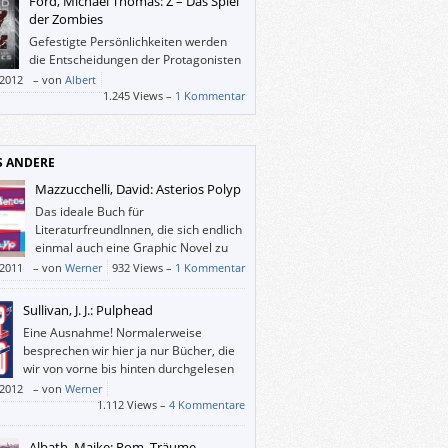
Ford, Michael Thomas: Z – Das Spiel
der Zombies
Gefestigte Persönlichkeiten werden
die Entscheidungen der Protagonisten
nur selten nachvollziehen können.
/2012
–
von
Albert
ch ist gut beschrieben, wie ein (für
1.245 Views –
1 Kommentar
hsene) harmloses Problem durch
endruck, Tabletten, Angst vor Eltern und
mnistuerei zur Katastrophe heranwächst.
S ANDERE
Mazzucchelli, David: Asterios Polyp
Das ideale Buch für
LiteraturfreundInnen, die sich endlich
einmal auch eine Graphic Novel zu
Gemüte führen wollen.
/2011
–
von
Werner
932 Views –
1 Kommentar
Sullivan, J. J.: Pulphead
Eine Ausnahme! Normalerweise
besprechen wir hier ja nur Bücher, die
wir von vorne bis hinten durchgelesen
haben. Aber was soll an diesem Buch –
/2012
–
von
Werner
zwei genossenen Reportagen – noch besser
1.112 Views –
4 Kommentare
schlechter werden?
Albath, Maike: Rom, Träume