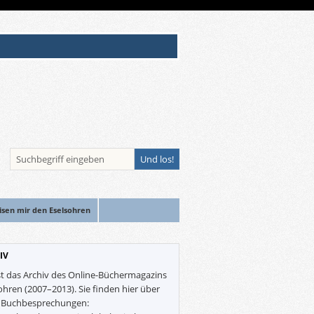
isen mir den Eselsohren
IV
st das Archiv des Online-Büchermagazins
ohren (2007–2013). Sie finden hier über
0 Buchbesprechungen: