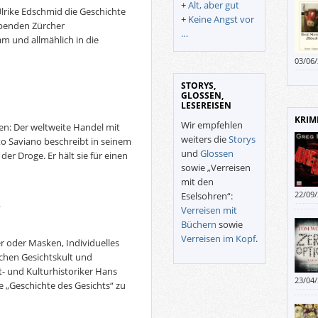
+
Alt, aber gut
Ulrike Edschmid die Geschichte
aber 
+
Keine Angst vor
schwa
habenden Zürcher
…
Schla
m und allmählich in die
03/06
gebot
Klisc
STORYS,
GLOSSEN,
LESEREISEN
KRIM
Wir empfehlen
en: Der weltweite Handel mit
weiters die
Storys
to Saviano beschreibt in seinem
und
Glossen
er Droge. Er hält sie für einen
sowie „Verreisen
mit den
22/09
Eselsohren“:
wird 
“
Verreisen mit
Büchern
sowie
Verreisen im Kopf
.
r oder Masken, Individuelles
ischen Gesichtskult und
t- und Kulturhistoriker Hans
23/04
 „Geschichte des Gesichts“ zu
geben
„Code