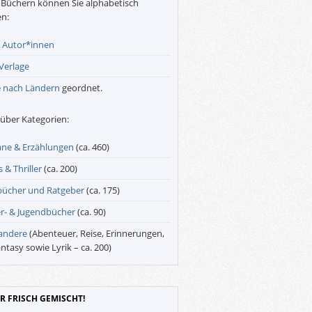
Büchern können Sie alphabetisch
n:
r
Autor*innen
Verlage
e
nach Ländern
geordnet.
über Kategorien:
ne & Erzählungen
(ca. 460)
 & Thriller
(ca. 200)
bücher und Ratgeber
(ca. 175)
r- & Jugendbücher
(ca. 90)
 andere
(Abenteuer, Reise, Erinnerungen,
antasy sowie Lyrik – ca. 200)
R FRISCH GEMISCHT!