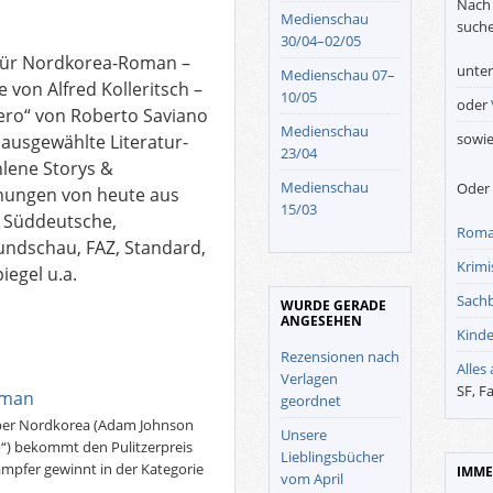
Nach 
Medienschau
suche
30/04–02/05
 für Nordkorea-Roman –
unte
Medienschau 07–
 von Alfred Kolleritsch –
10/05
oder
Zero“ von Roberto Saviano
Medienschau
sowi
 ausgewählte Literatur-
23/04
lene Storys &
Medienschau
Oder 
ungen von heute aus
15/03
z, Süddeutsche,
Roma
undschau, FAZ, Standard,
Krimis
iegel u.a.
Sach
WURDE GERADE
ANGESEHEN
Kinde
Rezensionen nach
Alles
Verlagen
SF, F
oman
geordnet
über Nordkorea (Adam Johnson
Unsere
“) bekommt den Pulitzerpreis
Lieblingsbücher
Kämpfer gewinnt in der Kategorie
IMME
vom April