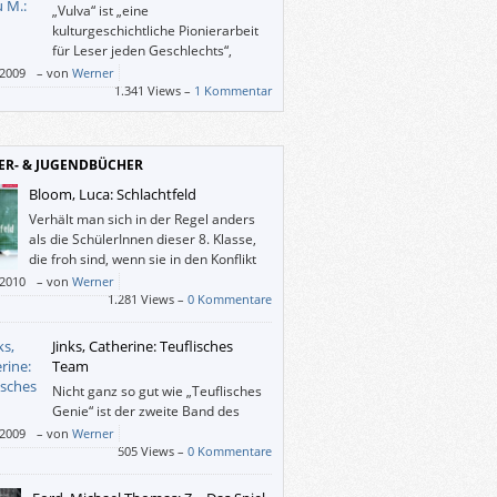
„Vulva“ ist „eine
kulturgeschichtliche Pionierarbeit
für Leser jeden Geschlechts“,
behauptet der Verlag, und
/2009
–
von
Werner
dest das mit „jedem Geschlecht“ stimmt,
1.341 Views –
1 Kommentar
wenn man sich als Mann nicht wohl dabei
 dieses Buch in der Öffentlichkeit zu lesen (–
önnte ja für einen Spanner gehalten
ER- & JUGENDBÜCHER
n). Doch das ist bei weitem weniger
mm, als wenn mir – wie den Frauen über
Bloom, Luca: Schlachtfeld
ausende hinweg – suggeriert worden wäre,
Verhält man sich in der Regel anders
ätte gar kein Geschlechtsorgan oder auf
als die SchülerInnen dieser 8. Klasse,
Fall kein richtiges.
die froh sind, wenn sie in den Konflikt
nicht direkt hineingezogen werden?
/2010
–
von
Werner
1.281 Views –
0 Kommentare
Jinks, Catherine: Teuflisches
Team
Nicht ganz so gut wie „Teuflisches
Genie“ ist der zweite Band des
Dreiteilers um das jugendliche
/2009
–
von
Werner
 Cadel gelungen, der kein Böser sein kann,
505 Views –
0 Kommentare
l sein Megaschurken-Vater alles daran