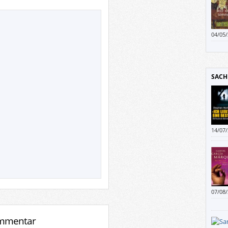
04/05
Und d
sonst
lesen.
SACH
14/07
07/08
sprec
Márqu
Diktat
ommentar