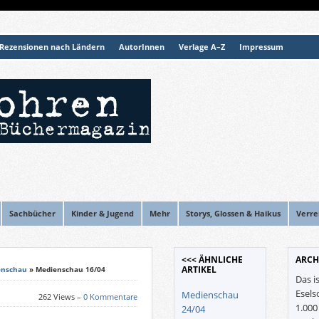
Rezensionen nach Ländern
AutorInnen
Verlage A–Z
Impressum
Sachbücher
Kinder & Jugend
Mehr
Storys, Glossen & Haikus
Verre
<<< ÄHNLICHE
ARCH
ARTIKEL
enschau
» Medienschau 16/04
Das i
Esels
Medienschau
262 Views –
0 Kommentare
1.00
24/04