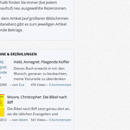
halb finden Sie immer (bei jedem
naufruf) neu ausgewählte Rezensionen.
 dem Artikel (auf größeren Bildschirmen
daneben) gibt es zum jeweiligen Artikel
nde Beiträge.
NE & ERZÄHLUNGEN
Held, Annegret: Fliegende Koffer
Dieses Buch erweckt in mir den
Wunsch, genauer zu beobachten,
meine Vorurteile zu überdenken
und das Leben mit mehr Humor zu
/2009
–
von
Eva
476 Views –
0 Kommentare
chten. Frau Held muss die Menschen lieben,
sonst könnte sie nicht so über sie schreiben.
Moore, Christopher: Die Bibel nach
Biff
Die Bibel nach Biff setzt genau dort an,
wo die üblichen Evangelien und
Aufzeichnungen auslassen. Biff wächst
/2012
–
von
Albert
541 Views –
0 Kommentare
sus auf und berichtet in seiner Version der
 über die gemeinsame Zeit, die selten leicht