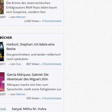
Die Krimis des österreichischen
Erfolgsautors Wolf Haas leben kaum
vom Suspense, sondern fast
ausschließlich von ihrer Kunst-Sprache.
/2007
–
von
Werner
iese eigenwillige Sprache muß man mögen,
2.060 Views –
0 Kommentare
 braucht man seine Werke gar nicht zu
BÜCHER
Harbort, Stephan: Ich liebte eine
Bestie
Gut geschrieben, und weder reißerisch
noch spekulativ.
/2011
–
von
Eva
807 Views –
0 Kommentare
García Márquez, Gabriel: Die
Abenteuer des Miguel Littín
Márquez macht sich hier zum
Sprachrohr, stellt seine Fähigkeiten zur
Verfügung, damit jemand über sich
/2007
–
von
Werner
hen kann. Eine Bereicherung – nicht nur für
650 Views –
0 Kommentare
ez-Fans sowie an Filmen und/oder
uren Interessierte.
Sanyal, Mithu M.: Vulva