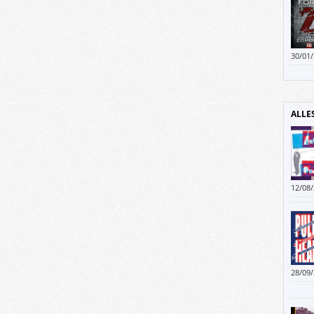
30/01
Denno
Erwac
Grupp
Gehei
ALLE
12/08
28/09
nach 
oder 