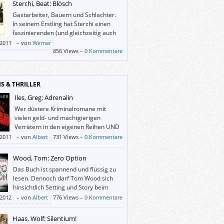
Sterchi, Beat: Blösch
dennoch zum Brüllen komisch ist. Wer
Gastarbeiter, Bauern und Schlachter.
rzen Humor mag, wird an Biffs
In seinem Erstling hat Sterchi einen
gfertigkeit sicher seine Freude haben.
faszinierenden (und gleichzeitig auch
unangenehmen) Einblick in Welten
/2011
–
von
Werner
en, über die man wohl kaum mehr als
856 Views –
0 Kommentare
heehaftes weiß.
IS & THRILLER
Iles, Greg: Adrenalin
Wer düstere Kriminalromane mit
vielen geld- und machtgierigen
Verrätern in den eigenen Reihen UND
einer Option auf Fortsetzung mag,
/2011
–
von
Albert
731 Views –
0 Kommentare
an dem Buch sicher seine Freunde haben.
Wood, Tom: Zero Option
Das Buch ist spannend und flüssig zu
lesen. Dennoch darf Tom Wood sich
hinsichtlich Setting und Story beim
nächsten Mal wieder mehr Mühe
/2012
–
von
Albert
776 Views –
0 Kommentare
. Dass er es besser kann, hat er mit
name Tesseract“ eindrucksvoll bewiesen.
Haas, Wolf: Silentium!