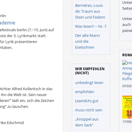
Unter
Bernières, Louis
Seite
de: Traum aus
rlin
Stein und Federn
Unter
kademie
auch 
Was lesen? – Nr. 7
stivals berlin (7.−15. Juni) auf
passe
Der alte Mann
e der 3. Lyrikmarkt statt.
und die
ür Lyrik präsentieren
Eselsohren
itäten.
ROMA
WIR EMPFEHLEN
(NICHT)
unbedingt lesen
07/03
chter Alfred Kolleritsch in das
betra
empfohlen
ihn die Welt ist. Sein neuer
denn 
ren‘“ lädt ein, sich die Zeichen
(ziemlich) gut
ng“ zu lauschen.
muss nicht sein
„Knüppel aus
17/09
lrike Edschmid
dem Sack“
mit Je
Bibel