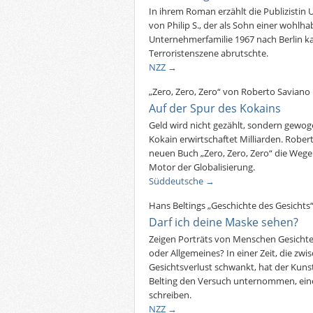
In ihrem Roman erzählt die Publizistin 
von Philip S., der als Sohn einer wohl
Unternehmerfamilie 1967 nach Berlin ka
Terroristenszene abrutschte.
NZZ →
„Zero, Zero, Zero“ von Roberto Saviano
Auf der Spur des Kokains
Geld wird nicht gezählt, sondern gewog
Kokain erwirtschaftet Milliarden. Rober
neuen Buch „Zero, Zero, Zero“ die Wege d
Motor der Globalisierung.
Süddeutsche →
Hans Beltings „Geschichte des Gesichts
Darf ich deine Maske sehen?
Zeigen Porträts von Menschen Gesichte
oder Allgemeines? In einer Zeit, die zw
Gesichtsverlust schwankt, hat der Kuns
Belting den Versuch unternommen, eine
schreiben.
NZZ →