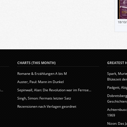
Und – 
wenn 
Thomp
wenn 
18/10
wollt.
prägn
Werke
dem Z
zu k
CHARTS (THIS MONTH)
GREATEST H
Romane & Erzählungen A bis M
Spark, Murie
Blütezeit der
Auster, Paul: Mann im Dunkel
Padgett, Abig
..
Sepinwall, Alan: Die Revolution war im Fernse...
Dobretsberge
Singh, Simon: Fermats letzter Satz
Geschichten, 
Rezensionen nach Verlagen geordnet
Achternbusc
1969
Nizon: Das J