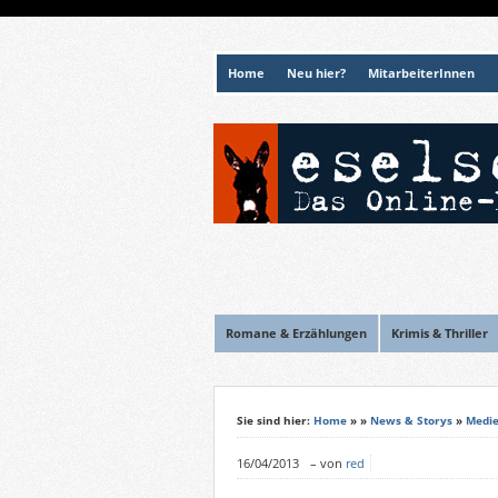
Home
Neu hier?
MitarbeiterInnen
Romane & Erzählungen
Krimis & Thriller
Sie sind hier:
Home
»
»
News & Storys
»
Medi
16/04/2013
–
von
red