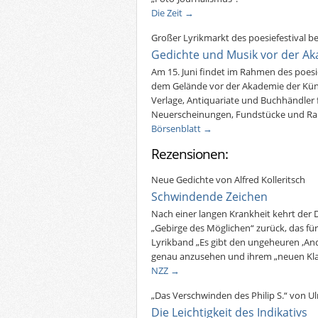
Die Zeit →
Großer Lyrikmarkt des poesiefestival be
Gedichte und Musik vor der A
Am 15. Juni findet im Rahmen des poesiefe
dem Gelände vor der Akademie der Künst
Verlage, Antiquariate und Buchhändler f
Neuerscheinungen, Fundstücke und Rar
Börsenblatt →
Rezensionen:
Neue Gedichte von Alfred Kolleritsch
Schwindende Zeichen
Nach einer langen Krankheit kehrt der Di
„Gebirge des Möglichen“ zurück, das für 
Lyrikband „Es gibt den ungeheuren ,Ande
genau anzusehen und ihrem „neuen Kla
NZZ →
„Das Verschwinden des Philip S.“ von U
Die Leichtigkeit des Indikativs