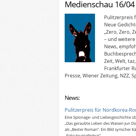
Medienschau 16/04
Pulitzerpreis
Neue Gedichte
„Zero, Zero, 
– und weitere
News, empfoh
Buchbesprech
Zeit, Welt, ta
Frankfurter R
Presse, Wiener Zeitung, NZZ, Sp
News:
Pulitzerpreis für Nordkorea-R
Eine Spionage- und Liebesgeschichte 
„Das geraubte Leben des Waisen Jun Do
als „Bester Roman“. Ein Bild syrischer 
„Foto-Journalismus“.