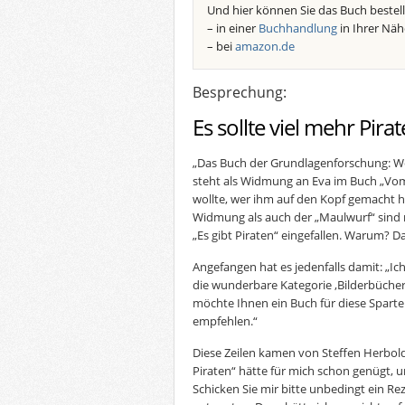
Und hier können Sie das Buch bestell
– in einer
Buchhandlung
in Ihrer Näh
– bei
amazon.de
Besprechung:
Es sollte viel mehr Pir
„Das Buch der Grundlagenforschung: Wer
steht als Widmung an Eva im Buch „Vom
wollte, wer ihm auf den Kopf gemacht h
Widmung als auch der „Maulwurf“ sind
„Es gibt Piraten“ eingefallen. Warum? D
Angefangen hat es jedenfalls damit: „Ic
die wunderbare Kategorie ,Bilderbücher
möchte Ihnen ein Buch für diese Sparte
empfehlen.“
Diese Zeilen kamen von Steffen Herbold, 
Piraten“ hätte für mich schon genügt, u
Schicken Sie mir bitte unbedingt ein R