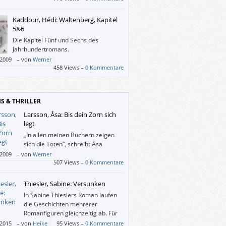
zum Verständnis von Flüchtlingen beiträgt
o manche gut gemeinte Abhandlung.
Kaddour, Hédi: Waltenberg, Kapitel
5&6
Die Kapitel Fünf und Sechs des
Jahrhundertromans.
/2009
–
von
Werner
458 Views –
0 Kommentare
IS & THRILLER
Larsson, Åsa: Bis dein Zorn sich
legt
„In allen meinen Büchern zeigen
sich die Toten“, schreibt Åsa
Larsson, und so schildert in „Bis
/2009
–
von
Werner
Zorn sich legt“ zu Beginn auch eines der
507 Views –
0 Kommentare
pfer, wie es bei einem Tauchgang im
rlichen Schweden ums Leben kommt:
Thiesler, Sabine: Versunken
d kappt die Sicherheitsleine und legt eine
In Sabine Thieslers Roman laufen
uf das Loch im Eis …
die Geschichten mehrerer
Romanfiguren gleichzeitig ab. Für
Heike konnte sich aufgrund der
/2015
–
von
Heike
95 Views –
0 Kommentare