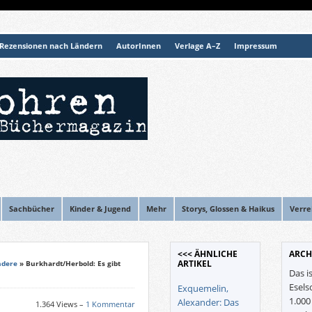
Rezensionen nach Ländern
AutorInnen
Verlage A–Z
Impressum
Sachbücher
Kinder & Jugend
Mehr
Storys, Glossen & Haikus
Verre
<<< ÄHNLICHE
ARCH
ARTIKEL
ndere
» Burkhardt/Herbold: Es gibt
Das i
Esels
Exquemelin,
1.00
Alexander: Das
1.364 Views –
1 Kommentar