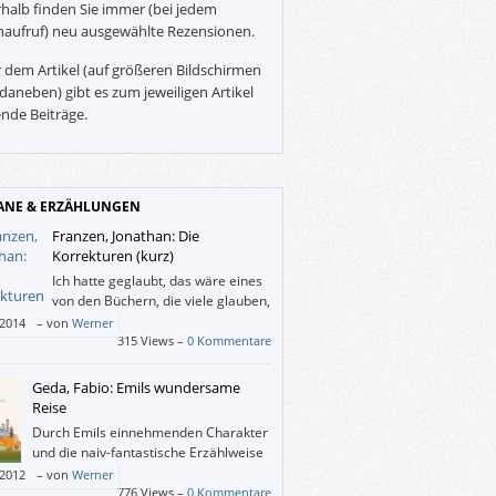
halb finden Sie immer (bei jedem
naufruf) neu ausgewählte Rezensionen.
 dem Artikel (auf größeren Bildschirmen
daneben) gibt es zum jeweiligen Artikel
nde Beiträge.
NE & ERZÄHLUNGEN
Franzen, Jonathan: Die
Korrekturen (kurz)
Ich hatte geglaubt, das wäre eines
von den Büchern, die viele glauben,
kaufen zu müssen, und dann relativ
/2014
–
von
Werner
esen ins Regal stellen. Aber „Die
315 Views –
0 Kommentare
kturen“ sind vergnügliche Kunst,
uchsvoll und zugänglich.
Geda, Fabio: Emils wundersame
Reise
Durch Emils einnehmenden Charakter
und die naiv-fantastische Erzählweise
ist „Emils wundersame Reise“ ein
/2012
–
von
Werner
cht und ergreifend schönes Buch, das gewiss
776 Views –
0 Kommentare