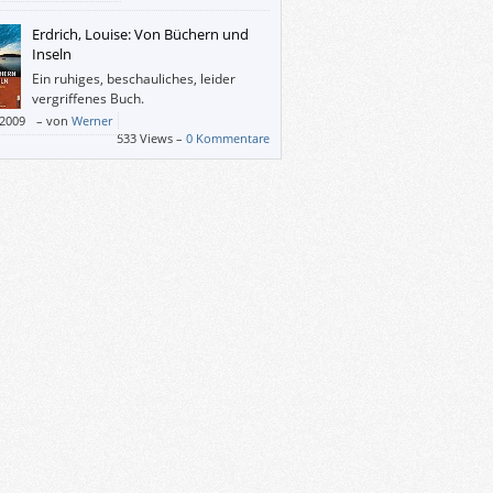
rn weil ich wissen wollte, warum es auf den
ellerlisten ganz oben steht. Und ich habe es
Erdrich, Louise: Von Büchern und
egeisterung verschlungen.
Inseln
Ein ruhiges, beschauliches, leider
vergriffenes Buch.
/2009
–
von
Werner
533 Views –
0 Kommentare