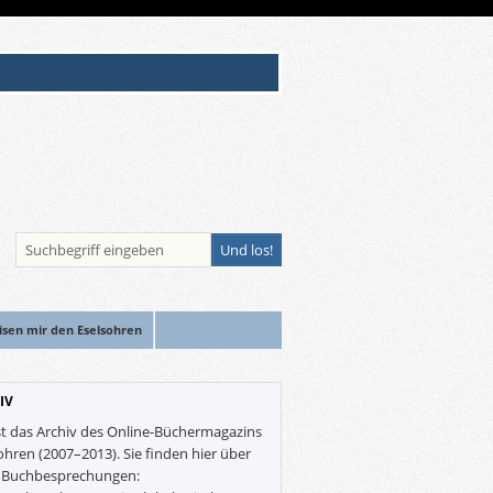
isen mir den Eselsohren
IV
st das Archiv des Online-Büchermagazins
ohren (2007–2013). Sie finden hier über
0 Buchbesprechungen: