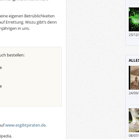
seine eigenen Betrüblichkeiten
uf Errettung. Wozu gibt‘s denn
njährigen in uns.
23/12
uch bestellen:
ALLE
e
e
24/09
ich f
Welte
auf
www.esgibtpiraten.de
.
ipedia.
08/07