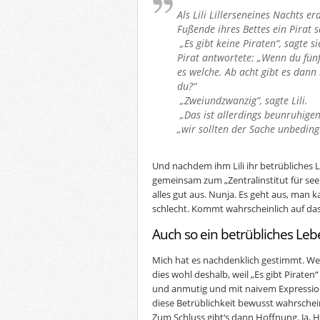
Als Lili Lillerseneines Nachts er
Fußende ihres Bettes ein Pirat s
„Es gibt keine Piraten“, sagte s
Pirat antwortete: „Wenn du fünf,
es welche. Ab acht gibt es dann 
du?“
„Zweiundzwanzig“, sagte Lili.
„Das ist allerdings beunruhigen
„wir sollten der Sache unbedin
Und nachdem ihm Lili ihr betrübliches L
gemeinsam zum „Zentralinstitut für see
alles gut aus. Nunja. Es geht aus, man 
schlecht. Kommt wahrscheinlich auf das
Auch so ein betrübliches Le
Mich hat es nachdenklich gestimmt. Wer
dies wohl deshalb, weil „Es gibt Piraten
und anmutig und mit naivem Expressio
diese Betrüblichkeit bewusst wahrschei
Zum Schluss gibt‘s dann Hoffnung. Ja, H