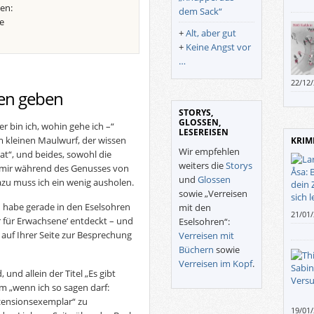
en:
mehr 
dem Sack“
e
als s
+
Alt, aber gut
+
Keine Angst vor
…
22/12
aten geben
STORYS,
GLOSSEN,
 bin ich, wohin gehe ich –“
LESEREISEN
 kleinen Maulwurf, der wissen
KRIM
Wir empfehlen
at“, und beides, sowohl die
weiters die
Storys
 mir während des Genusses von
und
Glossen
azu muss ich ein wenig ausholen.
sowie „Verreisen
h habe gerade in den Eselsohren
mit den
21/01
 für Erwachsene‘ entdeckt – und
Eselsohren“:
dein 
 auf Ihrer Seite zur Besprechung
Verreisen mit
Mordo
Büchern
sowie
winte
Verreisen im Kopf
.
Jeman
und allein der Titel „Es gibt
Tür a
m „wenn ich so sagen darf:
ezensionsexemplar“ zu
19/01