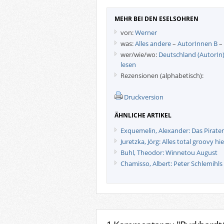
MEHR BEI DEN ESELSOHREN
von:
Werner
was:
Alles andere
–
AutorInnen B
–
wer/wie/wo:
Deutschland (AutorIn
lesen
Rezensionen (alphabetisch):
Druckversion
ÄHNLICHE ARTIKEL
Exquemelin, Alexander: Das Pirat
Juretzka, Jörg: Alles total groovy hie
Buhl, Theodor: Winnetou August
Chamisso, Albert: Peter Schlemih