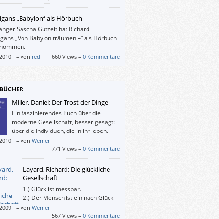
n Erzählungen aus der Vergangenheit und
u schnell in die Tat umgesetzten Pläne der
igans „Babylon“ als Hörbuch
figur Malte keine richtige Spannung
änger Sascha Gutzeit hat Richard
uen – zumindest keine Spannung, die der
igans „Von Babylon träumen –“ als Hörbuch
chnung „Thriller“ gerecht werden würde.
enommen.
/2010
–
von
red
660 Views –
0 Kommentare
BÜCHER
Miller, Daniel: Der Trost der Dinge
Ein faszinierendes Buch über die
moderne Gesellschaft, besser gesagt:
über die Individuen, die in ihr leben.
/2010
–
von
Werner
771 Views –
0 Kommentare
Layard, Richard: Die glückliche
Gesellschaft
1.) Glück ist messbar.
2.) Der Mensch ist ein nach Glück
strebendes Tier.
/2009
–
von
Werner
e glücklichste Gesellschaft ist die beste.
567 Views –
0 Kommentare