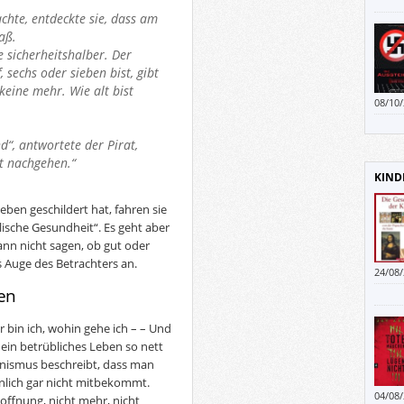
4.) Un
achte, entdeckte sie, dass am
werde
aß.
festle
ie sicherheitshalber. Der
 sechs oder sieben bist, gibt
keine mehr. Wie alt bist
08/10
Thema
geht 
d“, antwortete der Pirat,
Kommu
gt nachgehen.“
eine 
KIND
eben geschildert hat, fahren sie
lische Gesundheit“. Es geht aber
kann nicht sagen, ob gut oder
 Auge des Betrachters an.
24/08
ben
 bin ich, wohin gehe ich – – Und
“ ein betrübliches Leben so nett
nismus beschreibt, dass man
nlich gar nicht mitbekommt.
04/08
offnung, nicht mehr, nicht