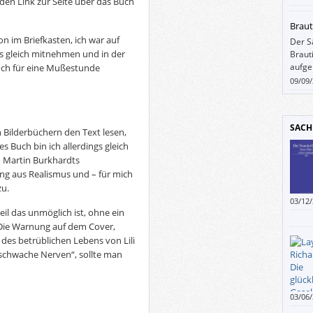
 den Link zur Seite über das Buch
lange
der z
Braut
Haupt
n im Briefkasten, ich war auf
Der S
aufba
s gleich mitnehmen und in der
Braut
Bezei
aufg
och für eine Mußestunde
09/09
SACH
n Bilderbüchern den Text lesen,
es Buch bin ich allerdings gleich
 Martin Burkhardts
ng aus Realismus und – für mich
zu.
03/12
eil das unmöglich ist, ohne ein
 Die Warnung auf dem Cover,
 des betrüblichen Lebens von Lili
ür schwache Nerven“, sollte man
03/06
3.) Di