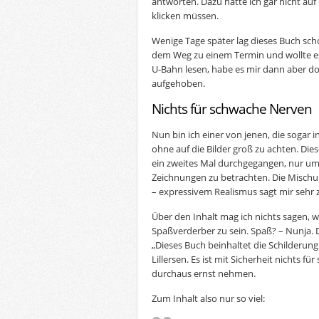
antworten. Dazu hätte ich gar nicht auf
klicken müssen.
Wenige Tage später lag dieses Buch scho
dem Weg zu einem Termin und wollte e
U-Bahn lesen, habe es mir dann aber d
aufgehoben.
Nichts für schwache Nerven
Nun bin ich einer von jenen, die sogar i
ohne auf die Bilder groß zu achten. Dies
ein zweites Mal durchgegangen, nur um
Zeichnungen zu betrachten. Die Mischu
– expressivem Realismus sagt mir sehr 
Über den Inhalt mag ich nichts sagen, w
Spaßverderber zu sein. Spaß? – Nunja.
„Dieses Buch beinhaltet die Schilderung
Lillersen. Es ist mit Sicherheit nichts f
durchaus ernst nehmen.
Zum Inhalt also nur so viel: