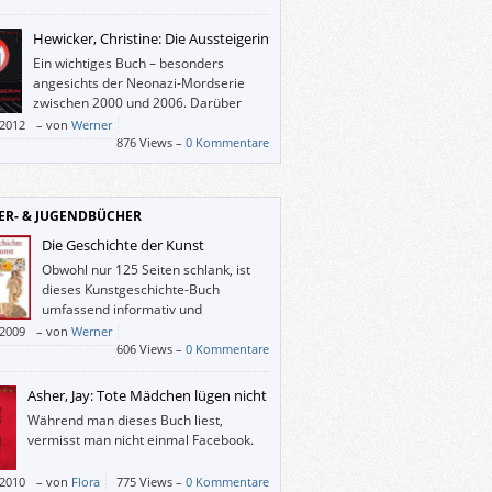
sere Gesellschaft wird nicht glücklicher
n, wenn wir uns nicht auf dieses Ziel
Hewicker, Christine: Die Aussteigerin
gen.
Ein wichtiges Buch – besonders
angesichts der Neonazi-Mordserie
zwischen 2000 und 2006. Darüber
hinaus gibt es auch über die Neonazi-
/2012
–
von
Werner
tik hinaus zu denken, zum Beispiel: Wie
876 Views –
0 Kommentare
man (Eltern, Bildungseinrichtungen,
nen, Staat) mit Jugendlichen um, die auf
schiefe Bahn abzurutschen drohen?
ER- & JUGENDBÜCHER
Die Geschichte der Kunst
Obwohl nur 125 Seiten schlank, ist
dieses Kunstgeschichte-Buch
umfassend informativ und
übersichtlich.
/2009
–
von
Werner
606 Views –
0 Kommentare
Asher, Jay: Tote Mädchen lügen nicht
Während man dieses Buch liest,
vermisst man nicht einmal Facebook.
/2010
–
von
Flora
775 Views –
0 Kommentare