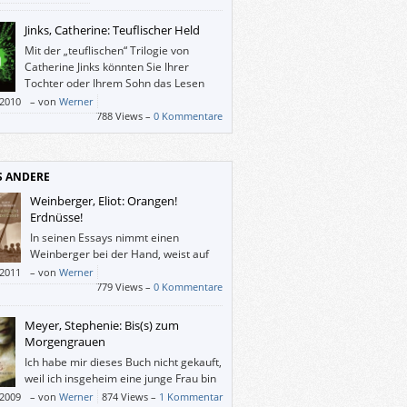
Jinks, Catherine: Teuflischer Held
Mit der „teuflischen“ Trilogie von
Catherine Jinks könnten Sie Ihrer
Tochter oder Ihrem Sohn das Lesen
bestimmt schmackhaft machen.
/2010
–
von
Werner
788 Views –
0 Kommentare
S ANDERE
Weinberger, Eliot: Orangen!
Erdnüsse!
In seinen Essays nimmt einen
Weinberger bei der Hand, weist auf
die Reichtümer dieser Welt hin, und
/2011
–
von
Werner
rage mich, wie kann man die Götter und die
779 Views –
0 Kommentare
n nur so beiläufig unter einen Hut bringen?
Meyer, Stephenie: Bis(s) zum
Morgengrauen
Ich habe mir dieses Buch nicht gekauft,
weil ich insgeheim eine junge Frau bin
oder weil ich Vampir-Geschichten mag,
/2009
–
von
Werner
874 Views –
1 Kommentar