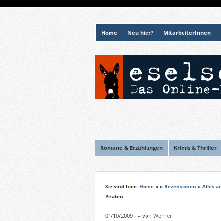
Home
Neu hier?
MitarbeiterInnen
Romane & Erzählungen
Krimis & Thriller
Sie sind hier:
Home
»
»
Rezensionen
»
Alles a
Piraten
01/10/2009
–
von
Werner