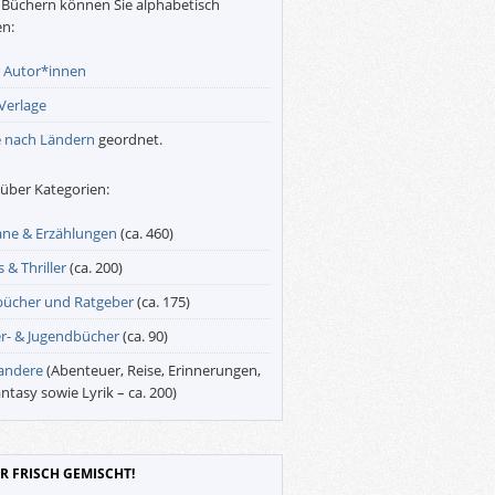
Büchern können Sie alphabetisch
n:
r
Autor*innen
Verlage
e
nach Ländern
geordnet.
über Kategorien:
ne & Erzählungen
(ca. 460)
 & Thriller
(ca. 200)
bücher und Ratgeber
(ca. 175)
r- & Jugendbücher
(ca. 90)
 andere
(Abenteuer, Reise, Erinnerungen,
antasy sowie Lyrik – ca. 200)
R FRISCH GEMISCHT!