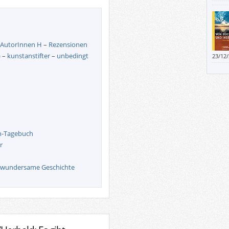
sonde
Bests
mit B
AutorInnen H
–
Rezensionen
)
–
kunstanstifter
–
unbedingt
23/12
en-Tagebuch
r
ls wundersame Geschichte