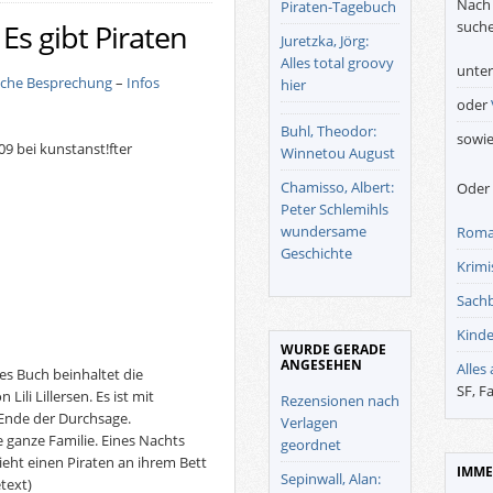
Nach 
Piraten-Tagebuch
suche
Es gibt Piraten
Juretzka, Jörg:
Alles total groovy
unte
iche Besprechung
–
Infos
hier
oder
Buhl, Theodor:
sowi
9 bei kunstanst!fter
Winnetou August
Chamisso, Albert:
Oder 
Peter Schlemihls
wundersame
Roma
Geschichte
Krimis
Sach
Kinde
WURDE GERADE
ANGESEHEN
Alles
es Buch beinhaltet die
SF, F
ili Lillersen. Es ist mit
Rezensionen nach
 Ende der Durchsage.
Verlagen
hre ganze Familie. Eines Nachts
geordnet
ieht einen Piraten an ihrem Bett
IMME
Sepinwall, Alan:
text)