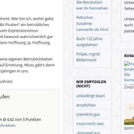
Die Revolution
Unter
war im Fernsehen
Seite
Rebscher,
immt. Wer bin ich, wohin gehe
Unter
Susanne:
ibt Piraten“ ein betrübliches
auch 
Leonardo da Vinci
ivem Expressionismus
passe
eit bewusst wahrscheinlich gar
Buch 122 Jahre
dann Hoffnung. Ja, Hoffnung,
ausgeliehen
Poljak, Ingrid:
ROMA
seine eigenen Betrüblichkeiten
Bildermord
uf Errettung. Wozu gibt‘s denn
njährigen in uns.
lsohren)
WIR EMPFEHLEN
(NICHT)
27/02
ungel
unbedingt lesen
ufen
Korre
anspr
empfohlen
(ziemlich) gut
n Ø 4,62 von 5 Punkten
muss nicht sein
chreiben
.
02/07
„Knüppel aus
schli