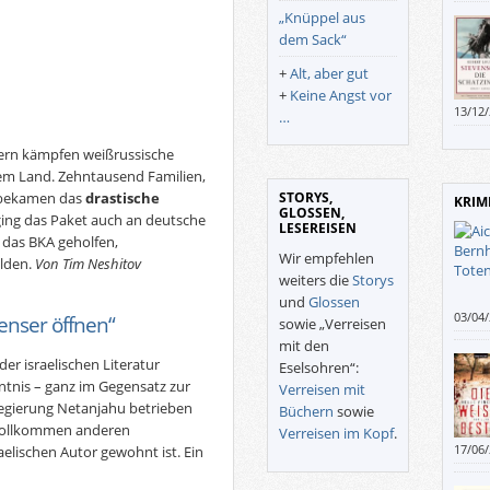
„Knüppel aus
dem Sack“
+
Alt, aber gut
+
Keine Angst vor
13/12
…
Drein
atmos
ern kämpfen weißrussische
Chara
hrem Land. Zehntausend Familien,
STORYS,
t, bekamen das
drastische
KRIM
GLOSSEN,
 ging das Paket auch an deutsche
LESEREISEN
e das BKA geholfen,
Wir empfehlen
ilden.
Von Tim Neshitov
weiters die
Storys
und
Glossen
03/04
enser öffnen“
sowie „Verreisen
Thrill
mit den
er israelischen Literatur
Eselsohren“:
ntnis – ganz im Gegensatz zur
Verreisen mit
Regierung Netanjahu betrieben
Büchern
sowie
r vollkommen anderen
Verreisen im Kopf
.
17/06
aelischen Autor gewohnt ist. Ein
Theme
Thril