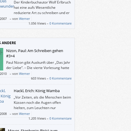
Der Kinderbuchautor Wolf Erlbruch
hat eine aufs Wesentliche
reduzierte Art zu schreiben und er
zeichnet wunderbar knapp an der
/2007
–
von
Werner
ät vorbei.
1.056 Views –
0 Kommentare
S ANDERE
Nizon, Paul: Am Schreiben gehen
#3+4
Paul Nizon gibt Auskunft über „Das Jahr
der Liebe“. – Die vierte Vorlesung hatte
Stoff, Form, Struktur, Aussage und
/2010
–
von
Werner
tik zum Thema.
603 Views –
0 Kommentare
Hackl, Erich: König Wamba
„Vor Zeiten, als die Menschen beim
Küssen noch die Augen offen
hielten, zum Leuchten nur
Glühwürmchen und Pechfackeln
/2008
–
von
Werner
n … – vor eintausenddreihundertdreizehn
1.205 Views –
0 Kommentare
n also lebten in einem Land, dessen Name
tfallen ist, das Volk der Goten. Alle Männer
Meyer, Stephenie: Bis(s) zum