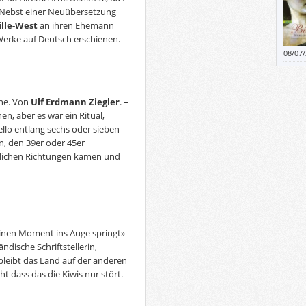
hatten
. Nebst einer Neuübersetzung
Graf 
ille-West
an ihren Ehemann
hieß,
 Werke auf Deutsch erschienen.
08/07
sonde
Bests
mit B
rne. Von
Ulf Erdmann Ziegler
. –
, aber es war ein Ritual,
llo entlang sechs oder sieben
, den 39er oder 45er
dlichen Richtungen kamen und
einen Moment ins Auge springt» –
dische Schriftstellerin,
 bleibt das Land auf der anderen
t dass das die Kiwis nur stört.