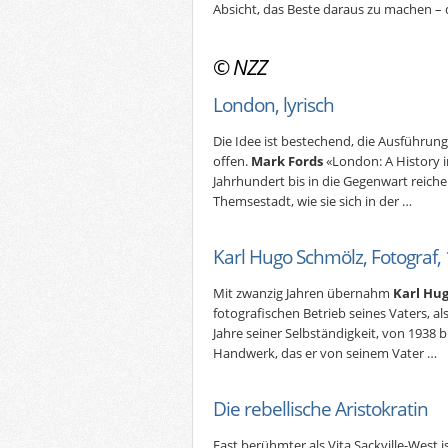
Absicht, das Beste daraus zu machen – 
©
NZZ
London, lyrisch
Die Idee ist bestechend, die Ausführun
offen.
Mark Fords
«London: A History i
Jahrhundert bis in die Gegenwart reiche
Themsestadt, wie sie sich in der …
Karl Hugo Schmölz, Fotograf
Mit zwanzig Jahren übernahm
Karl Hu
fotografischen Betrieb seines Vaters, al
Jahre seiner Selbständigkeit, von 1938 b
Handwerk, das er von seinem Vater …
Die rebellische Aristokratin
Fast berühmter als Vita Sackville-West i