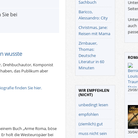
Sachbuch
Unter
Seite
Baricco,
 Sie bei
Alessandro: City
Unter
auch 
Christmas, Jane:
passe
Reisen mit Mama
Zirnbauer,
Thomas:
en wusste
Deutsche
ROMA
Literatur in 60
er, Drehbuchautor, Komponist
Minuten
rt haben, das Publikum aber
grafie finden Sie hier.
29/08
WIR EMPFEHLEN
(NICHT)
(“Core
Südam
unbedingt lesen
als wä
unbek
empfohlen
Roman
kulin
(ziemlich) gut
n seinem Buch „Arme Roma, böse
30/04
muss nicht sein
 Er holt die Westeuropäer bei
unter