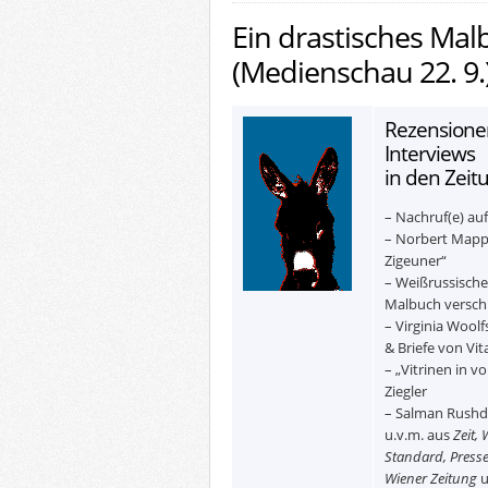
Ein drastisches Mal
(Medienschau 22. 9.
Rezensionen
Interviews
in den Zeit
– Nachruf(e) au
– Norbert Mapp
Zigeuner“
– Weißrussische
Malbuch versch
– Virginia Wool
& Briefe von Vit
– „Vitrinen in v
Ziegler
– Salman Rushdi
u.v.m. aus
Zeit, 
Standard, Presse
Wiener Zeitung
u