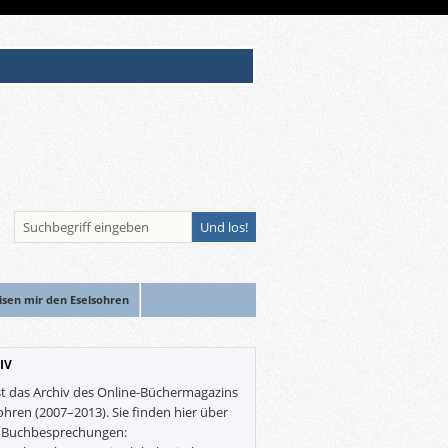
isen mir den Eselsohren
IV
st das Archiv des Online-Büchermagazins
ohren (2007–2013). Sie finden hier über
0 Buchbesprechungen: