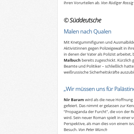
ihren Vorurteilen ab.
Von Rüdiger Rossig
©
Süddeutsche
Malen nach Qualen
Mit Knetgummifiguren und Ausmalbild
Aktivistinnen gegen Polizeigewalt in i
in denen der Vater als Polizist arbeite
Malbuch
bereits zugeschickt. Kürzlich
Beamte und Politiker – schließlich hatt
weißrussische Sicherheitskräfte auszub
„Wir müssen uns für Palästin
Nir Baram
wird als die neue Hoffnung d
gefeiert. Das nimmt er gelassen zur Ken
“Propaganda der Furcht”, die von der 
wird. Sein neuer Roman spielt in eine
Perspektive, als man dies von einem isr
Besuch.
Von Peter Münch