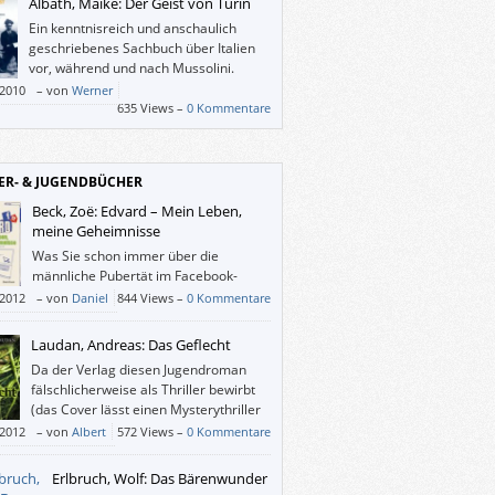
Albath, Maike: Der Geist von Turin
reich und der Schweiz mehr als 1.000
Ein kenntnisreich und anschaulich
arktführer gibt.
geschriebenes Sachbuch über Italien
vor, während und nach Mussolini.
/2010
–
von
Werner
635 Views –
0 Kommentare
ER- & JUGENDBÜCHER
Beck, Zoë: Edvard – Mein Leben,
meine Geheimnisse
Was Sie schon immer über die
männliche Pubertät im Facebook-
Zeitalter wissen wollten, Edvard
/2012
–
von
Daniel
844 Views –
0 Kommentare
t es Ihnen!
Laudan, Andreas: Das Geflecht
Da der Verlag diesen Jugendroman
fälschlicherweise als Thriller bewirbt
(das Cover lässt einen Mysterythriller
vermuten), ist es ein leider glatter
/2012
–
von
Albert
572 Views –
0 Kommentare
auf geworden.
Erlbruch, Wolf: Das Bärenwunder