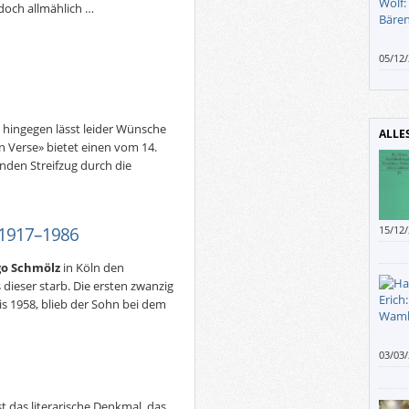
doch allmählich …
05/12
Realit
g hingegen lässt leider Wünsche
ALLE
n Verse» bietet einen vom 14.
nden Streifzug durch die
, 1917–1986
15/12
Thema
go Schmölz
in Köln den
s dieser starb. Die ersten zwanzig
is 1958, blieb der Sohn bei dem
03/03
hatte
Jahre
mir en
st das literarische Denkmal, das