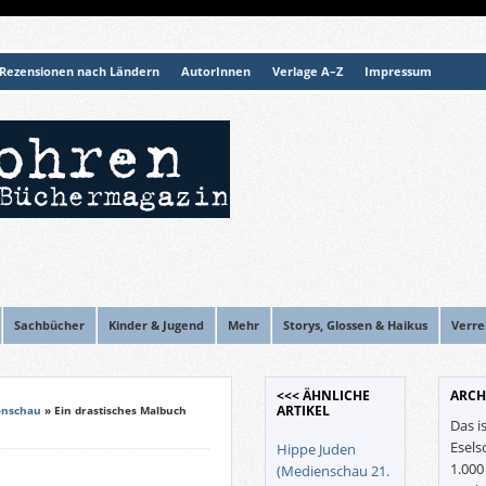
Rezensionen nach Ländern
AutorInnen
Verlage A–Z
Impressum
Sachbücher
Kinder & Jugend
Mehr
Storys, Glossen & Haikus
Verre
<<< ÄHNLICHE
ARCH
ARTIKEL
enschau
» Ein drastisches Malbuch
Das i
Esels
Hippe Juden
1.00
(Medienschau 21.