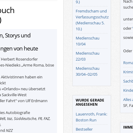
Nach 
9.)
suche
buch
Fremdscham und
)
Verfassungsschutz
unte
(Medienschau 5.
oder
10.)
, Storys und
sowi
Medienschau
10/04
ungen von heute
Oder 
Medienschau
f Herbert Rosendorfer
22/03
Roma
es-Niedieks „Arme Roma, böse
Medienschau
Krimis
30/04–02/05
 Aktivistinnen haben ein
Sach
ickt
fs «Orlando» neu übersetzt
Kinde
a Sackville-West
Alles
WURDE GERADE
oller Fahrt“ von Ulf Erdmann
ANGESEHEN
SF, F
es Autobiografie
Lauenroth, Frank:
Welt, taz, Süddeutsche, FR, FAZ,
Boston Run
,
IMME
Bestseller
nd
NZZ