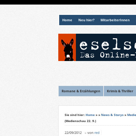
Home
Neu hier?
MitarbeiterInnen
Romane & Erzählungen
Krimis & Thriller
Sie sind hier:
Home
»
»
News & Storys
»
Medi
(Medienschau 22. 9.)
22/09/2012
–
von
red