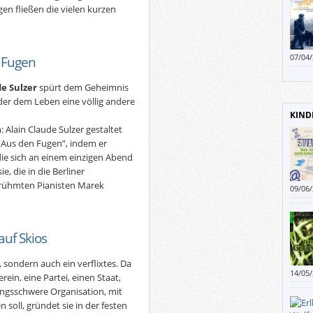
en fließen die vielen kurzen
Öster
Weltm
07/04
n Fugen
de Sulzer
spürt dem Geheimnis
er dem Leben eine völlig andere
KIND
 Alain Claude Sulzer gestaltet
Aus den Fugen”, indem er
die sich an einem einzigen Abend
e, die in die Berliner
rühmten Pianisten Marek
09/06
erklär
uf Skios
, sondern auch ein verflixtes. Da
14/05
ein, eine Partei, einen Staat,
Fehlk
ungsschwere Organisation, mit
soll, gründet sie in der festen