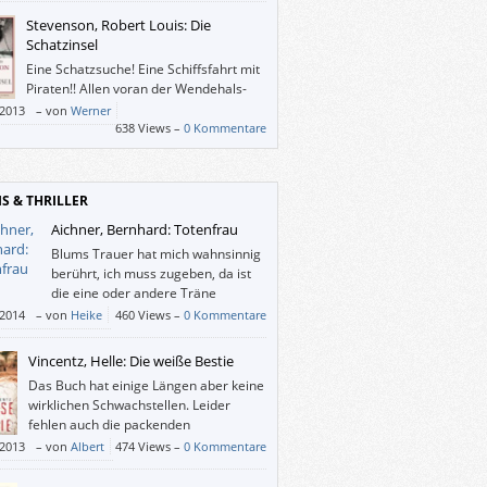
Stevenson, Robert Louis: Die
Schatzinsel
Eine Schatzsuche! Eine Schiffsfahrt mit
Piraten!! Allen voran der Wendehals-
Schurke John Silver!!! Und als
/2013
–
von
Werner
gabe, so Nohl, „sprachliche Prägnanz,
638 Views –
0 Kommentare
phärische Dichte und lebendige
kterisierung”. Braucht das Leserherz mehr?
IS & THRILLER
Aichner, Bernhard: Totenfrau
Blums Trauer hat mich wahnsinnig
berührt, ich muss zugeben, da ist
die eine oder andere Träne
geflossen – und das bei einem
/2014
–
von
Heike
460 Views –
0 Kommentare
er.
Vincentz, Helle: Die weiße Bestie
Das Buch hat einige Längen aber keine
wirklichen Schwachstellen. Leider
fehlen auch die packenden
Höhepunkte. Die Idee, diese brisanten
/2013
–
von
Albert
474 Views –
0 Kommentare
n aufzugreifen, ist lobenswert, aber ein
ler braucht deutlich mehr Spannung.