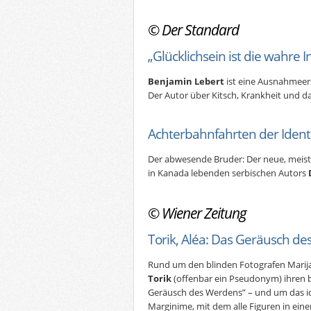
©
Der Standard
„Glücklichsein ist die wahre In
Benjamin Lebert
ist eine Ausnahmeers
Der Autor über Kitsch, Krankheit und da
Achterbahnfahrten der Identi
Der abwesende Bruder: Der neue, meist
in Kanada lebenden serbischen Autors
©
Wiener Zeitung
Torik, Aléa: Das Geräusch d
Rund um den blinden Fotografen Marija
Torik
(offenbar ein Pseudonym) ihren
Geräusch des Werdens” – und um das id
Marginime, mit dem alle Figuren in ei