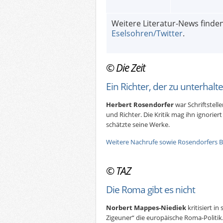
Weitere Literatur-News finden
Eselsohren/Twitter
.
©
Die Zeit
Ein Richter, der zu unterhalt
Herbert Rosendorfer
war Schriftstell
und Richter. Die Kritik mag ihn ignorie
schätzte seine Werke.
Weitere Nachrufe sowie Rosendorfers Bio
©
TAZ
Die Roma gibt es nicht
Norbert Mappes-Niediek
kritisiert i
Zigeuner“ die europäische Roma-Politik.