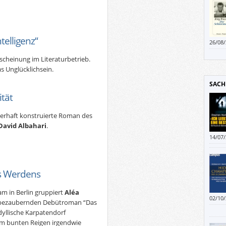
telligenz“
26/08
cheinung im Literaturbetrieb.
s Unglücklichsein.
SACH
tät
erhaft konstruierte Roman des
David Albahari
.
14/07
es Werdens
m in Berlin gruppiert
Aléa
02/10
 bezaubernden Debütroman “Das
das a
yllische Karpatendorf
Überr
nem bunten Reigen irgendwie
sich 