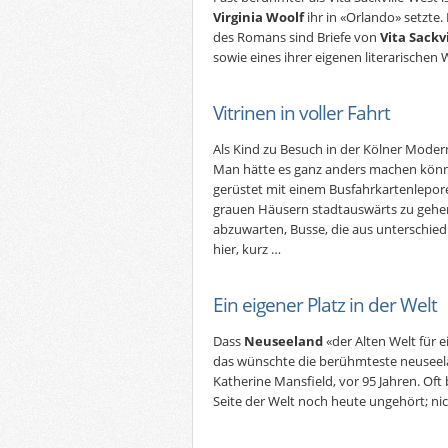
Virginia Woolf
ihr in «Orlando» setzte
des Romans sind Briefe von
Vita Sackv
sowie eines ihrer eigenen literarischen
Vitrinen in voller Fahrt
Als Kind zu Besuch in der Kölner Mode
Man hätte es ganz anders machen können
gerüstet mit einem Busfahrkartenlepore
grauen Häusern stadtauswärts zu gehen
abzuwarten, Busse, die aus unterschie
hier, kurz …
Ein eigener Platz in der Welt
Dass
Neuseeland
«der Alten Welt für 
das wünschte die berühmteste neuseelän
Katherine Mansfield, vor 95 Jahren. Oft
Seite der Welt noch heute ungehört; nich