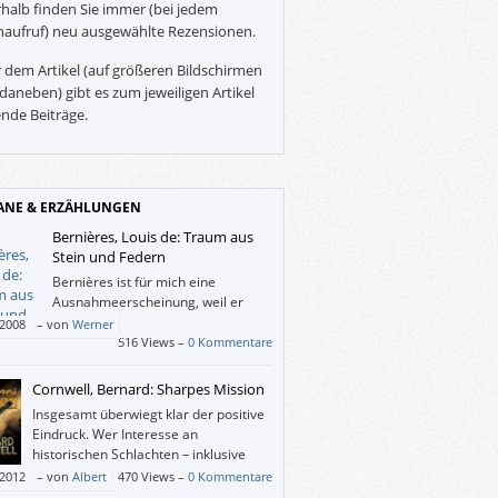
halb finden Sie immer (bei jedem
naufruf) neu ausgewählte Rezensionen.
 dem Artikel (auf größeren Bildschirmen
daneben) gibt es zum jeweiligen Artikel
nde Beiträge.
NE & ERZÄHLUNGEN
Bernières, Louis de: Traum aus
Stein und Federn
Bernières ist für mich eine
Ausnahmeerscheinung, weil er
schreibt, als wäre er ein Grieche
/2008
–
von
Werner
llis Mandoline”), als wäre er ein
516 Views –
0 Kommentare
erikaner (“Senor Vivo und die Kokabriefe”),
re es ein Leichtes, im 21. Jahrhundert
Cornwell, Bernard: Sharpes Mission
ümmert und ungebrochen mit einem
Insgesamt überwiegt klar der positive
 Ideen zu transportieren und mit Literatur
Eindruck. Wer Interesse an
arische Geschichte(n) zu erzählen.
historischen Schlachten – inklusive
aller Gräueltaten – mitbringt, wird gut
/2012
–
von
Albert
470 Views –
0 Kommentare
halten.