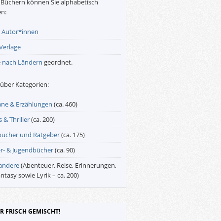
Büchern können Sie alphabetisch
n:
r
Autor*innen
Verlage
e
nach Ländern
geordnet.
über Kategorien:
ne & Erzählungen
(ca. 460)
 & Thriller
(ca. 200)
bücher und Ratgeber
(ca. 175)
r- & Jugendbücher
(ca. 90)
 andere
(Abenteuer, Reise, Erinnerungen,
antasy sowie Lyrik – ca. 200)
R FRISCH GEMISCHT!