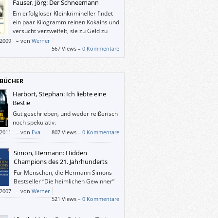
Fauser, Jörg: Der Schneemann
Ein erfolgloser Kleinkrimineller findet
ein paar Kilogramm reinen Kokains und
versucht verzweifelt, sie zu Geld zu
machen.
/2009
–
von
Werner
567 Views –
0 Kommentare
BÜCHER
Harbort, Stephan: Ich liebte eine
Bestie
Gut geschrieben, und weder reißerisch
noch spekulativ.
/2011
–
von
Eva
807 Views –
0 Kommentare
Simon, Hermann: Hidden
Champions des 21. Jahrhunderts
Für Menschen, die Hermann Simons
Bestseller “Die heimlichen Gewinner”
aus dem Jahre 1996 kennen, dürfte
/2007
–
von
Werner
ktuelle Buch keine grundlegenden
521 Views –
0 Kommentare
aschungen bergen, alle anderen werden
darüber wundern, dass es in Deutschland,