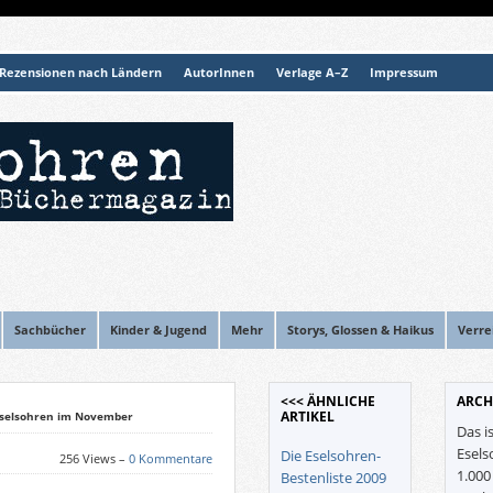
Rezensionen nach Ländern
AutorInnen
Verlage A–Z
Impressum
Sachbücher
Kinder & Jugend
Mehr
Storys, Glossen & Haikus
Verre
<<< ÄHNLICHE
ARCH
ARTIKEL
Eselsohren im November
Das i
Esels
Die Eselsohren-
256 Views –
0 Kommentare
1.00
Bestenliste 2009