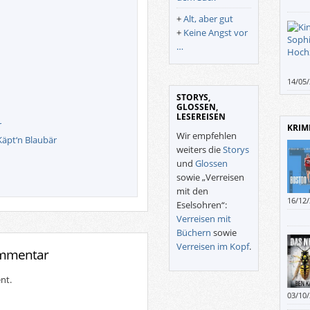
in de
+
Alt, aber gut
vergo
+
Keine Angst vor
riesi
…
Puber
Verwa
14/05
Fraue
STORYS,
Leser
GLOSSEN,
LESEREISEN
unrea
r
KRIM
Roman
Wir empfehlen
Käpt‘n Blaubär
Schwu
weiters die
Storys
Dass 
und
Glossen
Machba
sowie „Verreisen
zu di
mit den
hat i
16/12
Eselsohren“:
Leses
Verreisen mit
Büchern
sowie
Verreisen im Kopf
.
ommentar
nt.
03/10
Super