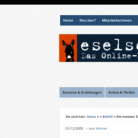
Home
Neu hier?
MitarbeiterInnen
Romane & Erzählungen
Krimis & Thriller
Sie sind hier:
Home
»
»
Beihilf
» Die meisten 
01/12/2009
–
von
Werner