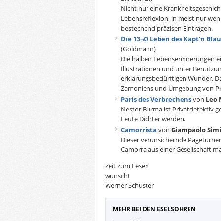
Nicht nur eine Krankheitsgeschich
Lebensreflexion, in meist nur wen
bestechend präzisen Einträgen.
Die 13¬Ω Leben des Käpt‘n Bla
(Goldmann)
Die halben Lebenserinnerungen ei
Illustrationen und unter Benutzu
erklärungsbedürftigen Wunder, 
Zamoniens und Umgebung von Prof.
Paris des Verbrechens
von
Leo 
Nestor Burma ist Privatdetektiv 
Leute Dichter werden.
Camorrista
von
Giampaolo Simi
Dieser verunsichernde Pageturner
Camorra aus einer Gesellschaft ma
Zeit zum Lesen
wünscht
Werner Schuster
MEHR BEI DEN ESELSOHREN