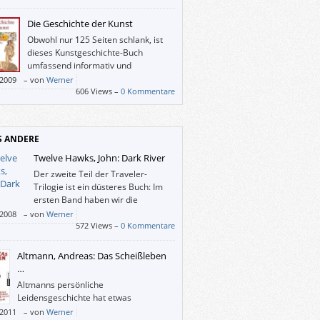
tt ist”) und möchte über das Buch ein Referat
, und ich bin halt kein Fantasy-Fan.
Die Geschichte der Kunst
Obwohl nur 125 Seiten schlank, ist
dieses Kunstgeschichte-Buch
umfassend informativ und
übersichtlich.
/2009
–
von
Werner
606 Views –
0 Kommentare
S ANDERE
Twelve Hawks, John: Dark River
Der zweite Teil der Traveler-
Trilogie ist ein düsteres Buch: Im
ersten Band haben wir die
Geheimgesellschaft “Tabula”
/2008
–
von
Werner
n gelernt, welche die Menschheit mittels
572 Views –
0 Kommentare
 globalen Überwachungsnetzes
llieren will (und dies als Beglückung
Altmann, Andreas: Das Scheißleben
llt). Nur zwei Traveler (so etwas wie
…
eten) können die Welt eventuell noch retten
Altmanns persönliche
erden nach alter Tradition von Harlequins
Leidensgeschichte hat etwas
twas wie Outlaw-SuperkämpferInnen)
Mythisches – man wird sich
/2011
–
von
Werner
ützt.