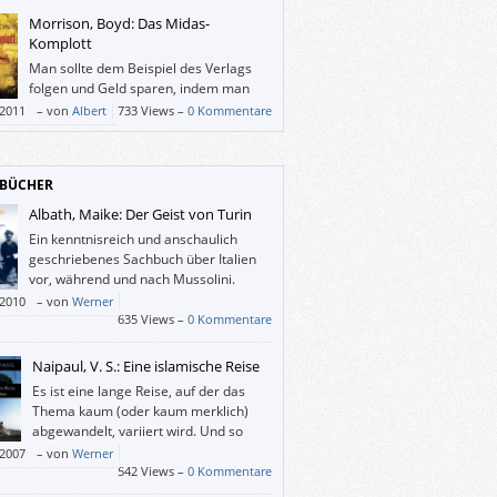
 Potter erinnern.
Morrison, Boyd: Das Midas-
Komplott
Man sollte dem Beispiel des Verlags
folgen und Geld sparen, indem man
nicht zu viel in dieses Buch investiert.
/2011
–
von
Albert
733 Views –
0 Kommentare
BÜCHER
Albath, Maike: Der Geist von Turin
Ein kenntnisreich und anschaulich
geschriebenes Sachbuch über Italien
vor, während und nach Mussolini.
/2010
–
von
Werner
635 Views –
0 Kommentare
Naipaul, V. S.: Eine islamische Reise
Es ist eine lange Reise, auf der das
Thema kaum (oder kaum merklich)
abgewandelt, variiert wird. Und so
macht es nichts, wenn man so wie ich
/2007
–
von
Werner
he drei Jahre braucht, um dieses Buch
542 Views –
0 Kommentare
zulesen: Es ist immer wieder, aber nicht in