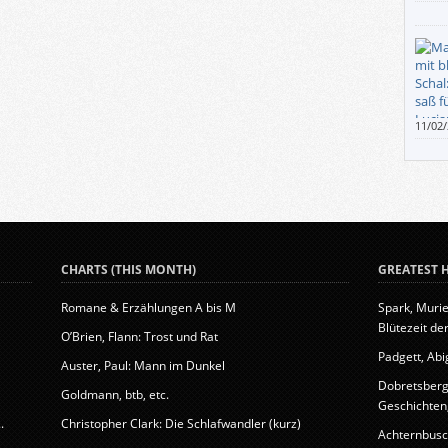
unwei
erinn
produ
wer s
denen 
der L
11/02
Eindr
Pinse
besti
realis
CHARTS (THIS MONTH)
GREATEST H
Romane & Erzählungen A bis M
Spark, Murie
Blütezeit der
O’Brien, Flann: Trost und Rat
Padgett, Abig
Auster, Paul: Mann im Dunkel
Dobretsberge
Goldmann, btb, etc.
Geschichten, 
.
Christopher Clark: Die Schlafwandler (kurz)
Achternbusc