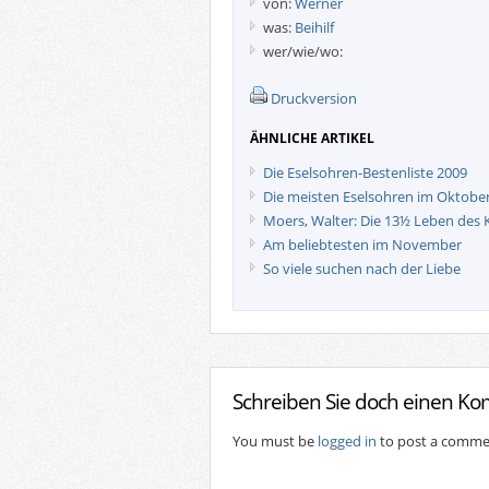
von:
Werner
was:
Beihilf
wer/wie/wo:
Druckversion
ÄHNLICHE ARTIKEL
Die Eselsohren-Bestenliste 2009
Die meisten Eselsohren im Oktobe
Moers, Walter: Die 13½ Leben des 
Am beliebtesten im November
So viele suchen nach der Liebe
Schreiben Sie doch einen K
You must be
logged in
to post a comme