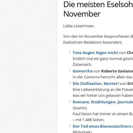
Die meisten Eselso
November
Liebe LeserInnen,
Von den im November besprochenen Bü
Eselsohren-Redaktion besonders:
Tote Augen lügen nicht
von
Chr
Endlich mal ein ganz normal gesch
Österreich.
Gomorrha
von
Roberto Saviano
In der Camorra herrscht allein da
Die Zivilisation, Mutter!
von
Dri
Eine Liebeserklärung an die Frauen
was wir hinter uns gelassen haben
Romane, Erzählungen, Journal
Quarto)
Paul Nizon hat immer an einem Buch
– mit 1.488 Seiten.
Der Tod eines Bienenzüchters
Bibliothek)