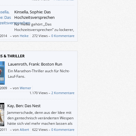
nen viele Treuschwüre geleistet und Tränen
ssen werden, in denen Mağden einige der
Kinsella, Sophie: Das
gen Minidramen zusammendrängt, welche
Hochzeitsversprechen
tierende und ihre Freunde, aber auch ihre
Für Heike gehört „Das
ndten erleben.
Hochzeitsversprechen“ zu lockerer,
leichter und temporeicher
/2014
–
von
Heike
272 Views –
0 Kommentare
nliteratur à la Sophie Kinsella, die mancher
in vielleicht schon zu übertrieben oder zu
listisch erscheint. Heike hingegen hat der
IS & THRILLER
 wieder super unterhalten und bringt
ng und Stoff zum Träumen in den Alltag.
Lauenroth, Frank: Boston Run
viele Episoden fernab jeder Logik,
Ein Marathon-Thriller auch für Nicht-
rkeit und Realität spielen, gehört für sie
Lauf-Fans.
eser Art von Literatur fast schon dazu und
hr unterhaltsame und vergnügliche
/2009
–
von
Werner
tunden beschert.
1.170 Views –
2 Kommentare
Kay, Ben: Das Nest
Jammerschade, denn aus der Idee mit
den gentechnisch veränderten Wespen
hätte sich viel mehr machen lassen als
die maßlos übertriebenen
/2011
–
von
Albert
622 Views –
0 Kommentare
monster, die einen an die Ungeheuer aus