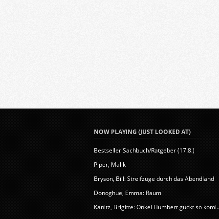
NOW PLAYING (JUST LOOKED AT)
Bestseller Sachbuch/Ratgeber (17.8.)
Piper, Malik
Bryson, Bill: Streifzüge durch das Abendland
Donoghue, Emma: Raum
Kanitz, Brigitte: Onkel Humbert guckt so komi..