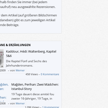
halb finden Sie immer (bei jedem
naufruf) neu ausgewählte Rezensionen.
 dem Artikel (auf größeren Bildschirmen
daneben) gibt es zum jeweiligen Artikel
nde Beiträge.
NE & ERZÄHLUNGEN
Kaddour, Hédi: Waltenberg, Kapitel
5&6
Die Kapitel Fünf und Sechs des
Jahrhundertromans.
/2009
–
von
Werner
458 Views –
0 Kommentare
Mağden, Perihan: Zwei Mädchen:
Istanbul-Story
19 Tage dauert diese amitié fou
zweier 16-Jähriger, 19 Tage, in
denen vor allem Behiye
/2008
–
von
Werner
erbrochen auf Messers Schneide balanciert,
1.096 Views –
1 Kommentar