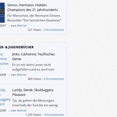
 fort interessant.
Simon, Hermann: Hidden
Champions des 21. Jahrhunderts
Für Menschen, die Hermann Simons
Bestseller “Die heimlichen Gewinner”
aus dem Jahre 1996 kennen, dürfte
/2007
–
von
Werner
ktuelle Buch keine grundlegenden
521 Views –
0 Kommentare
aschungen bergen, alle anderen werden
darüber wundern, dass es in Deutschland,
reich und der Schweiz mehr als 1.000
ER- & JUGENDBÜCHER
arktführer gibt.
Jinks, Catherine: Teuflisches
Genie
Es ist mir beim Lesen nicht
aufgefallen (und es wird vom
Verlag auch nicht kommuniziert),
/2008
–
von
Werner
ieses Buch für “young adults” gedacht ist.
483 Views –
0 Kommentare
das macht rein gar nichts: Auch wenn
lisches Genie” die Perspektive eines
Landy, Derek: Skulduggery
dlichen einnimmt, ist es für Erwachsene
Pleasant
s geeignet; für jung gebliebene auf alle
Tja, da gehen die Meinungen
innerhalb der Familie ein wenig
auseinander: Flora ist von
/2008
–
von
Werner
duggery Pleasant” sehr angetan (“weil er ein
1.235 Views –
4 Kommentare