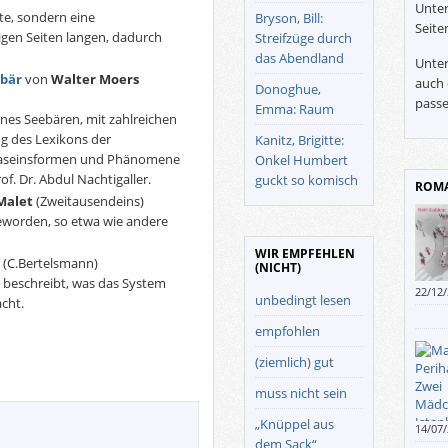
Unter
te, sondern eine
Bryson, Bill:
Seite
igen Seiten langen, dadurch
Streifzüge durch
das Abendland
Unter
ubär
von
Walter Moers
auch 
Donoghue,
passe
Emma: Raum
nes Seebären, mit zahlreichen
ng des Lexikons der
Kanitz, Brigitte:
Daseinsformen und Phänomene
Onkel Humbert
 Dr. Abdul Nachtigaller.
guckt so komisch
ROMA
Malet
(Zweitausendeins)
geworden, so etwa wie andere
WIR EMPFEHLEN
(C.Bertelsmann)
(NICHT)
 beschreibt, was das System
22/12
unbedingt lesen
cht.
empfohlen
(ziemlich) gut
muss nicht sein
„Knüppel aus
14/07
dem Sack“
ununt