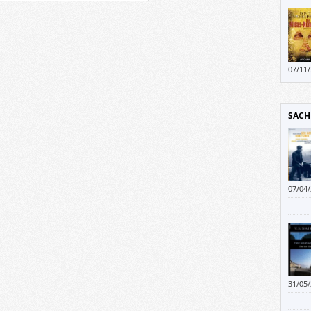
Harry
07/11
SACH
07/04
31/05
beina
fertig