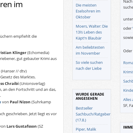
Nach 
hren im
Die meisten
suche
Eselsohren im
Oktober
unte
Moers, Walter: Die
oder
13½ Leben des
chern empfiehlt die
sowi
Käpt‘n Blaubär
Am beliebtesten
Oder 
istian Klinger
(Echomedia)
im November
riebener, gut gebauter Krimi aus
So viele suchen
Roma
nach der Liebe
(Hanser // dtv)
Krimis
s Gesetz des Marktes.
Sach
ss Chraibi
(Unionsverlag)
, an den Fortschritt und an das,
Kinde
WURDE GERADE
.
ANGESEHEN
Alles
e
von
Paul Nizon
(Suhrkamp
SF, F
Bestseller
 geschrieben. Jetzt liegt es vor
Sachbuch/Ratgeber
(17.8.)
von
Lars Gustafsson
(SZ
IMME
Piper, Malik