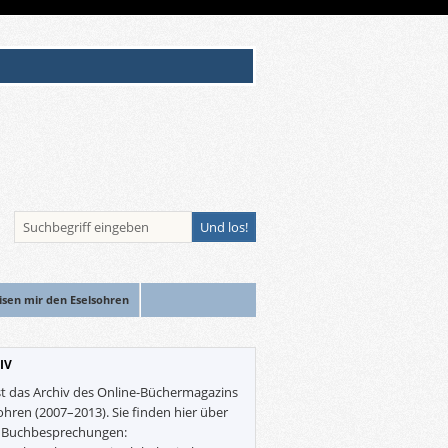
isen mir den Eselsohren
IV
st das Archiv des Online-Büchermagazins
ohren (2007–2013). Sie finden hier über
0 Buchbesprechungen: