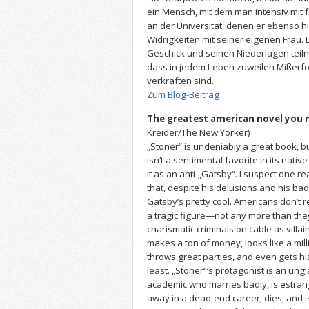
ein Mensch, mit dem man intensiv mit f
an der Universität, denen er ebenso hi
Widrigkeiten mit seiner eigenen Frau.
Geschick und seinen Niederlagen teiln
dass in jedem Leben zuweilen Mißerf
verkraften sind.
Zum Blog-Beitrag
The greatest american novel you 
Kreider/The New Yorker)
„Stoner“ is undeniably a great book, b
isn‘t a sentimental favorite in its nati
it as an anti-„Gatsby“. I suspect one re
that, despite his delusions and his bad 
Gatsby’s pretty cool. Americans don’t r
a tragic figure—not any more than the
charismatic criminals on cable as villai
makes a ton of money, looks like a mil
throws great parties, and even gets his d
least. „Stoner“‘s protagonist is an un
academic who marries badly, is estran
away in a dead-end career, dies, and is