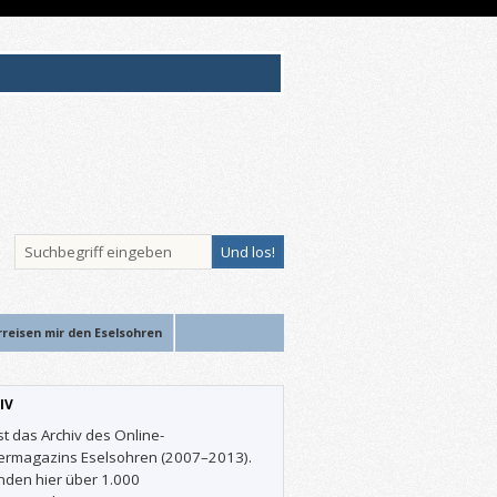
rreisen mir den Eselsohren
IV
st das Archiv des Online-
ermagazins Eselsohren (2007–2013).
inden hier über 1.000