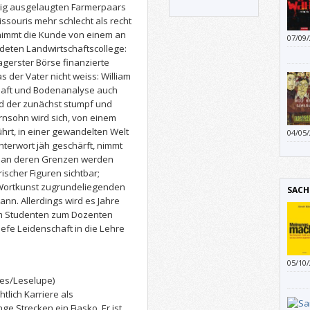
tig ausgelaugten Farmerpaars
souris mehr schlecht als recht
rnimmt die Kunde von einem an
07/09
deten Landwirtschaftscollege:
magerster Börse finanzierte
s der Vater nicht weiss: William
haft und Bodenanalyse auch
und der zunächst stumpf und
rnsohn wird sich, von einem
hrt, in einer gewandelten Welt
04/05
Und d
chterwort jäh geschärft, nimmt
sonst
nd an deren Grenzen werden
lesen.
ischer Figuren sichtbar;
 Wortkunst zugrundeliegenden
SACH
ann. Allerdings wird es Jahre
vom Studenten zum Dozenten
tiefe Leidenschaft in die Lehre
05/10
ies/Leselupe)
tlich Karriere als
ge Strecken ein Fiasko. Er ist