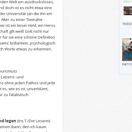
enden Welt ein ausdrucksloses,
nd doch ist es nicht etwa eine
der Universität (an die ihn ein
 Alter zu einer “beinahe
19/03
r ist ein leiser Held, ein Heros
haft gilt weiß Gott nicht nur
 für sie eine schöne Definition
lliams’ brillantem, psychologisch
urch Worte etwas zu erkennen,
04/11
Infor
ourismus)
absch
n Lebens- und
wird.
anz ohne jeden Pathos und jede
wirkl
 es, wie es ist, unverblümt,
 zu fatalistisch.
nd legen
(Iris T./Die Leserin)
 einen Bann, den ich kaum