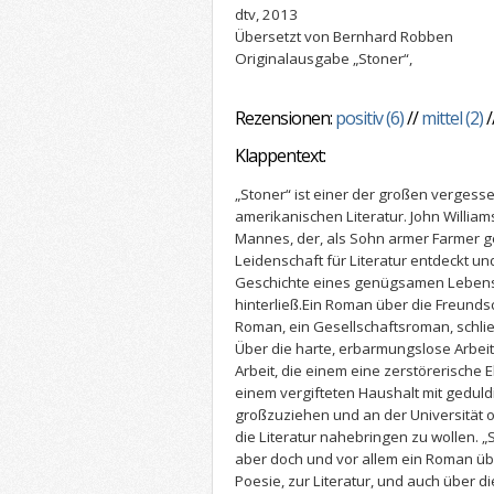
dtv, 2013
Übersetzt von Bernhard Robben
Originalausgabe „Stoner“,
Rezensionen:
positiv (6)
//
mittel (2)
/
Klappentext:
„Stoner“ ist einer der großen verges
amerikanischen Literatur. John Willia
Mannes, der, als Sohn armer Farmer ge
Leidenschaft für Literatur entdeckt und
Geschichte eines genügsamen Lebens
hinterließ.Ein Roman über die Freunds
Roman, ein Gesellschaftsroman, schlie
Über die harte, erbarmungslose Arbeit
Arbeit, die einem eine zerstörerische 
einem vergifteten Haushalt mit geduld
großzuziehen und an der Universität 
die Literatur nahebringen zu wollen. „
aber doch und vor allem ein Roman übe
Poesie, zur Literatur, und auch über di