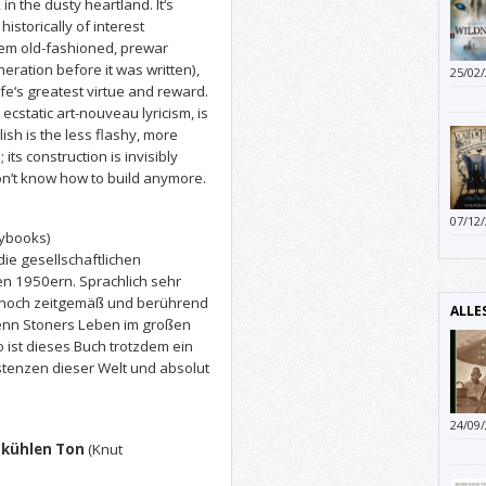
 in the dusty heartland. It‘s
istorically of interest
seem old-fashioned, prewar
eration before it was written),
25/02
fe‘s greatest virtue and reward.
ecstatic art-nouveau lyricism, is
lish is the less flashy, more
ts construction is invisibly
don’t know how to build anymore.
07/12
ybooks)
die gesellschaftlichen
 1950ern. Sprachlich sehr
 noch zeitgemäß und berührend
ALLE
Wenn Stoners Leben im großen
o ist dieses Buch trotzdem ein
stenzen dieser Welt und absolut
24/09
ich f
 kühlen Ton
(Knut
Welte