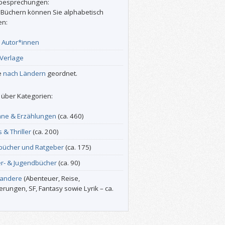
besprechungen:
 Büchern können Sie alphabetisch
en:
r
Autor*innen
Verlage
e
nach Ländern
geordnet.
über Kategorien:
ne & Erzählungen
(ca. 460)
s & Thriller
(ca. 200)
bücher und Ratgeber
(ca. 175)
er- & Jugendbücher
(ca. 90)
 andere
(Abenteuer, Reise,
erungen, SF, Fantasy sowie Lyrik – ca.