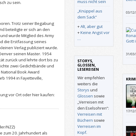
muss nicht sein
sch zu sein.
„Knüppel aus
03/12
dem Sack“
zugle
gewis
boren. Trotz seiner Begabung
+
Alt, aber gut
d beteiligte er sich an den
+
Keine Angst vor
 und wurde Mitglied des Army
…
nd die Erstfassung seines
leinen Verlag publiziert wurde.
f Denver seinen Master. 1954
31/03
seine
ät zurück und lehrte dort bis zu
STORYS,
GLOSSEN,
tlichte zwei Gedichtbände und
LESEREISEN
 National Book Award
Wir empfehlen
b 1994 in Fayetteville,
KRIM
weiters die
Storys
und
ung vor Ort oder hier kaufen:
Glossen
sowie
„Verreisen mit
den Eselsohren“:
17/12
Verreisen mit
Büchern
sowie
Verreisen im
der/NZZ)
Kopf
.
e zum 20. Jahrhundert als