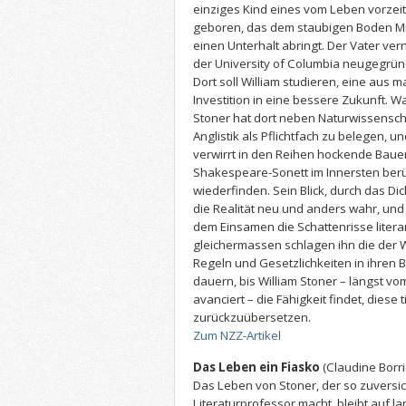
einziges Kind eines vom Leben vorzei
geboren, das dem staubigen Boden Mis
einen Unterhalt abringt. Der Vater ve
der University of Columbia neugegrün
Dort soll William studieren, eine aus 
Investition in eine bessere Zukunft. Wa
Stoner hat dort neben Naturwissensc
Anglistik als Pflichtfach zu belegen, 
verwirrt in den Reihen hockende Baue
Shakespeare-Sonett im Innersten berü
wiederfinden. Sein Blick, durch das Di
die Realität neu und anders wahr, u
dem Einsamen die Schattenrisse literar
gleichermassen schlagen ihn die der
Regeln und Gesetzlichkeiten in ihren B
dauern, bis William Stoner – längst 
avanciert – die Fähigkeit findet, diese 
zurückzuübersetzen.
Zum NZZ-Artikel
Das Leben ein Fiasko
(Claudine Borr
Das Leben von Stoner, der so zuversich
Literaturprofessor macht, bleibt auf lan