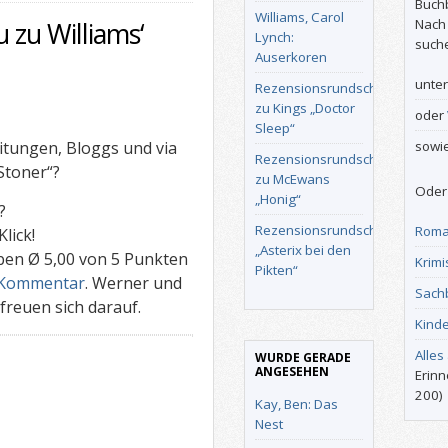
Buch
Williams, Carol
Nach
 zu Williams‘
Lynch:
such
Auserkoren
unte
Rezensionsrundschau
zu Kings „Doctor
oder
Sleep“
itungen, Bloggs und via
sowi
Rezensionsrundschau
Stoner“?
zu McEwans
Oder 
„Honig“
?
Rezensionsrundschau
Roma
lick!
„Asterix bei den
ben Ø 5,00 von 5 Punkten
Krimi
Pikten“
Kommentar
. Werner und
Sach
reuen sich darauf.
Kind
Alles
WURDE GERADE
ANGESEHEN
Erinn
200)
Kay, Ben: Das
Nest