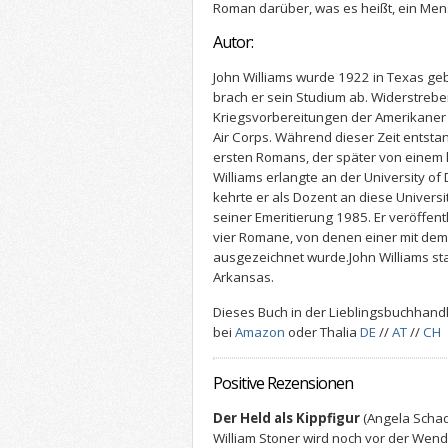
Roman darüber, was es heißt, ein Men
Autor:
John Williams wurde 1922 in Texas ge
brach er sein Studium ab. Widerstreben
Kriegsvorbereitungen der Amerikaner
Air Corps. Während dieser Zeit entsta
ersten Romans, der später von einem k
Williams erlangte an der University o
kehrte er als Dozent an diese Universit
seiner Emeritierung 1985. Er veröffen
vier Romane, von denen einer mit dem
ausgezeichnet wurde.John Williams star
Arkansas.
Dieses Buch in der Lieblingsbuchhandl
bei
Amazon
oder Thalia
DE
//
AT
/
/
CH
Positive Rezensionen
Der Held als Kippfigur
(Angela Scha
William Stoner wird noch vor der Wend