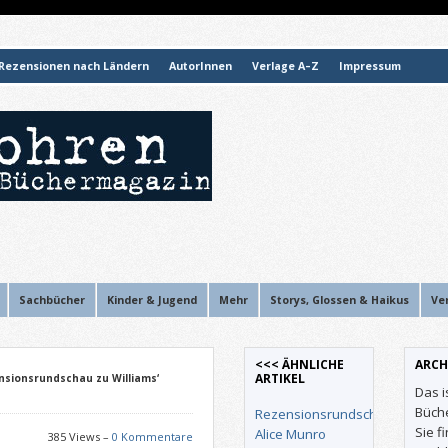
Rezensionen nach Ländern
AutorInnen
Verlage A–Z
Impressum
Sachbücher
Kinder & Jugend
Mehr
Storys, Glossen & Haikus
Ve
<<< ÄHNLICHE
ARCH
ARTIKEL
nsionsrundschau zu Williams‘
Das i
Büch
Rezensionsrundschau
Sie f
Alice Munro
385 Views –
0 Kommentare