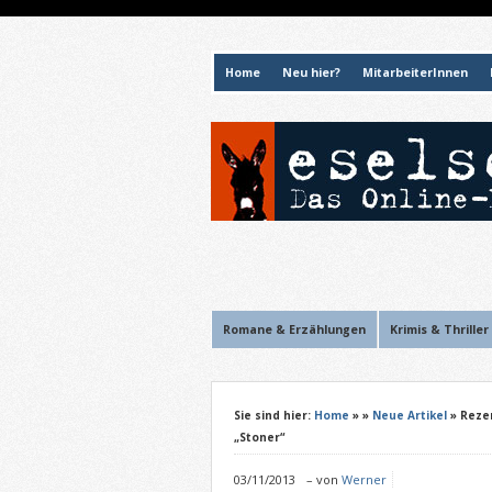
Home
Neu hier?
MitarbeiterInnen
Romane & Erzählungen
Krimis & Thriller
Sie sind hier:
Home
»
»
Neue Artikel
» Reze
„Stoner“
03/11/2013
–
von
Werner