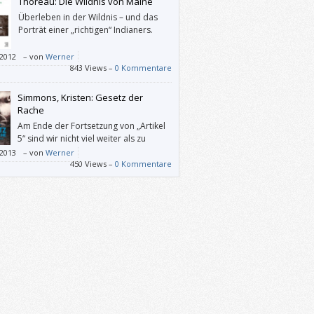
Thoreau: Die Wildnis von Maine
Überleben in der Wildnis – und das
Porträt einer „richtigen“ Indianers.
/2012
–
von
Werner
843 Views –
0 Kommentare
Simmons, Kristen: Gesetz der
Rache
Am Ende der Fortsetzung von „Artikel
5“ sind wir nicht viel weiter als zu
Beginn. Es gibt viel Action, aber wenig
/2013
–
von
Werner
mation. Schwer zu sagen, ob sich das im
450 Views –
0 Kommentare
ließenden Band der Ember-Trilogie ändern
 Leider hat mich „Gesetz der Rache“ nicht
ich neugierig auf die Fortsetzung gemacht.