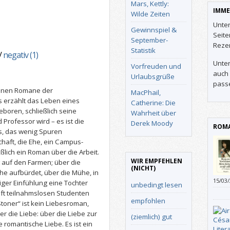
Mars, Kettly:
IMME
Wilde Zeiten
Unter
Gewinnspiel &
Seit
September-
Reze
Statistik
/
negativ (1)
Unter
Vorfreuden und
auch 
Urlaubsgrüße
pass
senen Romane der
MacPhail,
ms erzählt das Leben eines
Catherine: Die
boren, schließlich seine
Wahrheit über
 Professor wird – es ist die
Derek Moody
ROMA
, das wenig Spuren
chaft, die Ehe, ein Campus-
ßlich ein Roman über die Arbeit.
WIR EMPFEHLEN
 auf den Farmen; über die
(NICHT)
Ehe aufbürdet, über die Mühe, in
15/03
iger Einfühlung eine Tochter
unbedingt lesen
oft teilnahmslosen Studenten
empfohlen
Stoner“ ist kein Liebesroman,
r die Liebe: über die Liebe zur
(ziemlich) gut
e romantische Liebe. Es ist ein