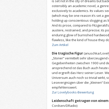
is set not in the city of dreams but back
ostensibly an academic novel, a genre h
exclusively to academics. Its values 
(which may be one reason it‘s set a gen
holding up conscientious slogging as li
And its prose, compared to Fitzgerald’s 
austere, restrained, and precise; its po
enduring glow of burnished hardwood; i
flawless, like the kind of house they 
Zum Artikel
Die tragische Figur
(anuschka/Lovel
„Stoner“ vermittelt sehr überzeugend 
Gegebenheiten zwischen 1900 und den
ansprechend ist das Buch auch heute
und ergreift das Herz seiner Leser. 
Universum auch noch so trivial wirkt, s
Lesevergnügen über die „kleinen“ Exi
empfehlenswert.
Zur Lovelybooks-Bewertung
Leidenschaft getragen von einem
Cordsen/DRadio)