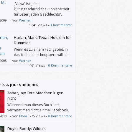
„Vulva“ ist „eine
kulturgeschichtliche Pionierarbeit
für Leser jeden Geschlechts“,
behauptet der Verlag, und
/2009
–
von
Werner
dest das mit „jedem Geschlecht“ stimmt,
1.341 Views –
1 Kommentar
wenn man sich als Mann nicht wohl dabei
 dieses Buch in der Öffentlichkeit zu lesen (–
Harlan, Mark: Texas Hold’em für
önnte ja für einen Spanner gehalten
Dummies
n). Doch das ist bei weitem weniger
Wenn es zu einem Fachgebiet, in
mm, als wenn mir – wie den Frauen über
das ich hineinschnuppern will, ein
ausende hinweg – suggeriert worden wäre,
„für Dummies“-Buch gibt, schaue
/2008
–
von
Werner
ätte gar kein Geschlechtsorgan oder auf
ir zwar möglichst viele andere
461 Views –
0 Kommentare
Fall kein richtiges.
kationen zum Thema an, doch
ssendlich greife ich doch zur gelben Reihe.
da weiß ich, was ich kaufe: Die AutorInnen
ER- & JUGENDBÜCHER
xpterInnen mit Praxis, erläutern alles
ich verständlich – und mit Humor.
Asher, Jay: Tote Mädchen lügen
nicht
Während man dieses Buch liest,
vermisst man nicht einmal Facebook.
/2010
–
von
Flora
775 Views –
0 Kommentare
Doyle, Roddy: Wildnis