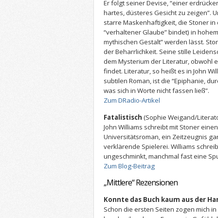
Er folgt seiner Devise, “einer erdrück
hartes, düsteres Gesicht zu zeigen”. U
starre Maskenhaftigkeit, die Stoner in 
“verhaltener Glaube” bindet) in hohem
mythischen Gestalt” werden lässt. Stone
der Beharrlichkeit. Seine stille Leidensc
dem Mysterium der Literatur, obwohl er
findet. Literatur, so heißt es in John Wi
subtilen Roman, ist die “Epiphanie, d
was sich in Worte nicht fassen ließ”.
Zum DRadio-Artikel
Fatalistisch
(Sophie Weigand/Literat
John Williams schreibt mit Stoner eine
Universitätsroman, ein Zeitzeugnis g
verklärende Spielerei. Williams schreibt
ungeschminkt, manchmal fast eine Spur
Zum Blog-Beitrag
„Mittlere“ Rezensionen
Konnte das Buch kaum aus der Ha
Schon die ersten Seiten zogen mich in