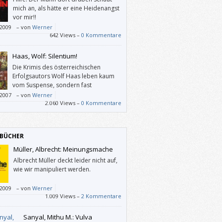
mich an, als hätte er eine Heidenangst
vor mir!!
/2009
–
von
Werner
642 Views –
0 Kommentare
Haas, Wolf: Silentium!
Die Krimis des österreichischen
Erfolgsautors Wolf Haas leben kaum
vom Suspense, sondern fast
ausschließlich von ihrer Kunst-Sprache.
/2007
–
von
Werner
iese eigenwillige Sprache muß man mögen,
2.060 Views –
0 Kommentare
 braucht man seine Werke gar nicht zu
BÜCHER
Müller, Albrecht: Meinungsmache
Albrecht Müller deckt leider nicht auf,
wie wir manipuliert werden.
/2009
–
von
Werner
1.009 Views –
2 Kommentare
Sanyal, Mithu M.: Vulva