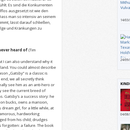
ühlt. Es sind die Konkurrenten
lflos ausgesetzt ist wie den
 Dass man so intensiv an seinem
14/03
immt, lässt darauf schließen,
zumin
olge und Kränkungen zu
auch 
fühlt,
man k
werde
never heard of
(Tim
schli
Jahrt
24/09
ich h
ut I can also understand why it
ich m
jeden 
ve land. You could almost describe
Publi
ason „Gatsby“ is a classic is
schlu
end, we all secretly think
Denn 
KIND
eally see him as an anti-hero or
sind E
y see the current breed of
wirkl
ns. Gatsby’s a success story: he
lion bucks, owns a mansion,
ream girl, for a little while, at
glamorous, hardworking
04/08
ged from his child, drudges
 forgotten: a failure. The book