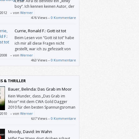
César Aira ist definitiv ein „kinky
boy“. Ich kennen keinen Autor, der
so aberwitzig, klug und kunstfertig
/2012
–
von
Werner
ich schreibt und seine Kunst dabei
476 Views –
0 Kommentare
sermaßen bloß zur Verfügung stellt.
Currie, Ronald F.: Gott ist tot
Beim Lesen von “Gott ist tot” habe
ich mir all diese Fragen nicht
gestellt, war ich zu gefesselt von
Ronald F. Curries Phantasie und
/2008
–
von
Werner
r klaren Sprache.
463 Views –
0 Kommentare
IS & THRILLER
Bauer, Belinda: Das Grab im Moor
Kein Wunder, dass „Das Grab im
Moor“ mit dem CWA Gold Dagger
2010 für den besten Spannungsroman
des Jahres ausgezeichnet worden ist.
/2010
–
von
Werner
637 Views –
0 Kommentare
Moody, David: Im Wahn
Hilfe! Der Mann dort drüben schaut