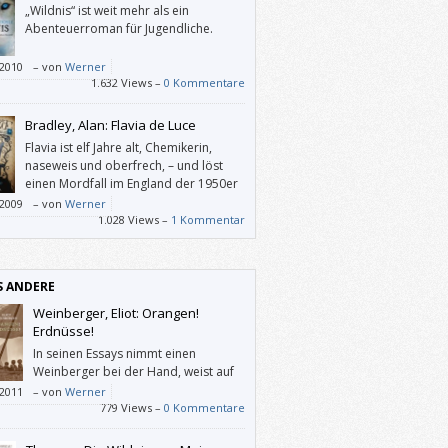
„Wildnis“ ist weit mehr als ein
Abenteuerroman für Jugendliche.
/2010
–
von
Werner
1.632 Views –
0 Kommentare
Bradley, Alan: Flavia de Luce
Flavia ist elf Jahre alt, Chemikerin,
naseweis und oberfrech, – und löst
einen Mordfall im England der 1950er
Jahre.
/2009
–
von
Werner
1.028 Views –
1 Kommentar
S ANDERE
Weinberger, Eliot: Orangen!
Erdnüsse!
In seinen Essays nimmt einen
Weinberger bei der Hand, weist auf
die Reichtümer dieser Welt hin, und
/2011
–
von
Werner
rage mich, wie kann man die Götter und die
779 Views –
0 Kommentare
n nur so beiläufig unter einen Hut bringen?