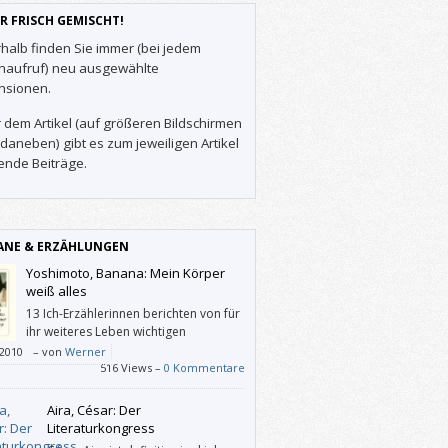
R FRISCH GEMISCHT!
halb finden Sie immer (bei jedem
enaufruf) neu ausgewählte
nsionen.
 dem Artikel (auf größeren Bildschirmen
daneben) gibt es zum jeweiligen Artikel
ende Beiträge.
NE & ERZÄHLUNGEN
Yoshimoto, Banana: Mein Körper
weiß alles
13 Ich-Erzählerinnen berichten von für
ihr weiteres Leben wichtigen
Ereignissen oder Entscheidungen.
/2010
–
von
Werner
516 Views –
0 Kommentare
Aira, César: Der
Literaturkongress