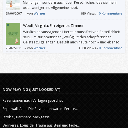
Meinungen, sondern auch über Persönliches, das sie mehr
oder weniger ins Allgemeine hebt.
29/06/2007
–
von
Werner
629 Views –
0 Kommentare
Woolf, Virginia: Ein eigenes Zimmer
Wirklich herausragende Literatur muss frei von Parteilichkeit
sein, um zur poetischen „Weißglut” des schöpferischen
Geistes zu gelangen. Das gilt auch heute noch – und ebenso
für Männer.
26/02/2011
–
von
Werner
3.088 Views –
0 Kommentare
NOW PLAYING (JUST LOOKED AT)
Rezensionen nach Verlagen geordnet
Sepinwall, Alan: Die Revolution war im Fernse...
Strobel, Bernhard: Sackgasse
Bernières, Louis de: Traum aus Stein und Fede...