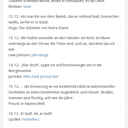
Glauben schenken würde, wollte er behaupten, es sei Liebe.
McEwan:
Solar
12. 12.: Als man ihn von dem Skelett, das er umfasst hielt, losmachen
wollte, zerfiel er in Staub.
Hugo: Der Glöckner von Notre-Dame
13. 12.: Wir hielten einander an den Händen: ein Kind; ein Mann
unterwegs an den Ort wo die Toten sind; und sie, das Kind das ich
war.
Uwe Johnson:
Jahrestage
14. 12.: „Klar doch“, sagte ich und beschleunigte uns in die
Morgensonne.
Juretzka:
Alles total groovy hier
15. 12.: … die Erinnerung an ein bestimmtes Bild ist wehmutsvolles
Gedenken an einen bestimmten Augenblick; und Häuser, Straßen,
Avenuen sind flüchtig, ach! wie die Jähre.
Proust: In Swanns Welt
16. 12.: Er läuft. Ah, er läuft!
Updike:
Hasenherz