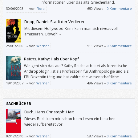
Informationen über das alte Griechenland.
30/06/2008
–
von
Flora
650 Views –
0 Kommentare
Depp, Daniel: Stadt der Verlierer
Mit diesem Hollywood-Krimi kann man sich niveauvoll
amüsieren. Obwohl –
25/01/2010
–
von
Werner
511 Views –
0 Kommentare
Reichs, Kathy: Hals über Kopf
Wie geht sich das aus? Kathy Reichs arbeitet als forensische
Anthropologin, ist als Professorin für Anthropologie und als
FBI-Dozentin tätig und hat zahlreiche wissenschaftliche
Schriften veröffentlicht. (Einen Ehemann und drei Kinder “hat”
19/10/2007
–
von
Werner
496 Views –
0 Kommentare
sie auch noch.) – Wie schafft man da zusätzlich noch ca. einen Roman
pro Jahr?
SACHBÜCHER
Buch, Hans Christoph: Haiti
Dieses Buch kam mir schon beim Lesen ein bisschen
wiederaufbereitet vor.
02/12/2010
–
von
Werner
587 Views –
0 Kommentare