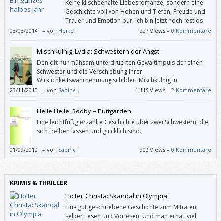
Keine klischeehafte Liebesromanze, sondern eine
Geschichte voll von Höhen und Tiefen, Freude und
Trauer und Emotion pur. Ich bin jetzt noch restlos
begeistert.
08/08/2014
–
von
Heike
227 Views –
0 Kommentare
Mischkulnig, Lydia: Schwestern der Angst
Den oft nur mühsam unterdrückten Gewaltimpuls der einen
Schwester und die Verschiebung ihrer
Wirklichkeitswahrnehmung schildert Mischkulnig in
eindringlichen Bildern, die eine sich immer weiter steigernde
23/11/2010
–
von
Sabine
1.115 Views –
2 Kommentare
Spannung erzeugen.
Helle Helle: Rødby – Puttgarden
Eine leichtfüßig erzählte Geschichte über zwei Schwestern, die
sich treiben lassen und glücklich sind.
01/09/2010
–
von
Sabine
902 Views –
0 Kommentare
KRIMIS & THRILLER
Holtei, Christa: Skandal in Olympia
Eine gut geschriebene Geschichte zum Mitraten,
selber Lesen und Vorlesen. Und man erhält viel