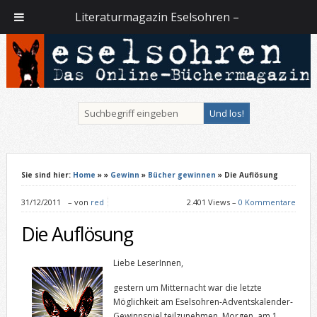
Literaturmagazin Eselsohren –
Sie sind hier:
Home
»
»
Gewinn
»
Bücher gewinnen
» Die Auflösung
31/12/2011
–
von
red
2.401 Views –
0 Kommentare
Die Auflösung
Liebe LeserInnen,
gestern um Mitternacht war die letzte
Möglichkeit am Eselsohren-Adventskalender-
Gewinnspiel teilzunehmen. Morgen, am 1.