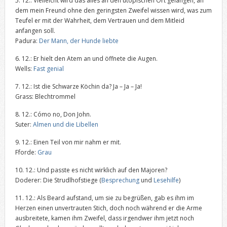
5. 12.: Vielleicht wird das alles an den utopischen Ort gelangen, an
dem mein Freund ohne den geringsten Zweifel wissen wird, was zum
Teufel er mit der Wahrheit, dem Vertrauen und dem Mitleid
anfangen soll.
Padura:
Der Mann, der Hunde liebte
6. 12.: Er hielt den Atem an und öffnete die Augen.
Wells:
Fast genial
7. 12.: Ist die Schwarze Köchin da? Ja – Ja – Ja!
Grass: Blechtrommel
8. 12.: Cómo no, Don John.
Suter:
Almen und die Libellen
9. 12.: Einen Teil von mir nahm er mit.
Fforde:
Grau
10. 12.: Und passte es nicht wirklich auf den Majoren?
Doderer: Die Strudlhofstiege (
Besprechung
und
Lesehilfe
)
11. 12.: Als Beard aufstand, um sie zu begrüßen, gab es ihm im
Herzen einen unvertrauten Stich, doch noch während er die Arme
ausbreitete, kamen ihm Zweifel, dass irgendwer ihm jetzt noch