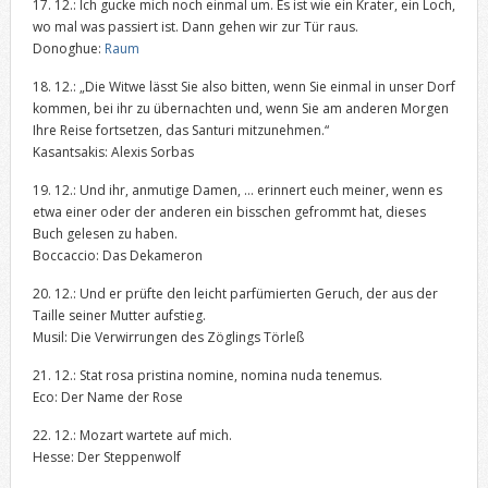
17. 12.: Ich gucke mich noch einmal um. Es ist wie ein Krater, ein Loch,
wo mal was passiert ist. Dann gehen wir zur Tür raus.
Donoghue:
Raum
18. 12.: „Die Witwe lässt Sie also bitten, wenn Sie einmal in unser Dorf
kommen, bei ihr zu übernachten und, wenn Sie am anderen Morgen
Ihre Reise fortsetzen, das Santuri mitzunehmen.“
Kasantsakis: Alexis Sorbas
19. 12.: Und ihr, anmutige Damen, … erinnert euch meiner, wenn es
etwa einer oder der anderen ein bisschen gefrommt hat, dieses
Buch gelesen zu haben.
Boccaccio: Das Dekameron
20. 12.: Und er prüfte den leicht parfümierten Geruch, der aus der
Taille seiner Mutter aufstieg.
Musil: Die Verwirrungen des Zöglings Törleß
21. 12.: Stat rosa pristina nomine, nomina nuda tenemus.
Eco: Der Name der Rose
22. 12.: Mozart wartete auf mich.
Hesse: Der Steppenwolf