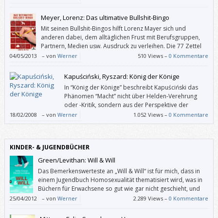
Meyer, Lorenz: Das ultimative Bullshit-Bingo
Mit seinen Bullshit-Bingos hilft Lorenz Mayer sich und
anderen dabei, dem alltäglichen Frust mit Berufsgruppen,
Partnern, Medien usw. Ausdruck zu verleihen. Die 77 Zettel
mit je 20 Phrasen lassen sich auch heraustrennen – und wem
04/05/2013
–
von
Werner
510 Views –
0 Kommentare
ein Thema fehlt, der oder die kann auf den Rückseiten eigene Bullshit-
Bingos erstellen.
Kapuściński, Ryszard: König der Könige
In “König der Könige” beschreibt Kapuściński das
Phänomen “Macht” nicht über Helden-Verehrung
oder -Kritik, sondern aus der Perspektive der
Insider, der Würdenträger, Spitzel und Helfershelfer,
18/02/2008
–
von
Werner
1.052 Views –
0 Kommentare
die voller Angst und Stolz einem absoluten Herrscher gedient haben.
KINDER- & JUGENDBÜCHER
Green/Levithan: Will & Will
Das Bemerkenswerteste an „Will & Will“ ist für mich, dass in
einem Jugendbuch Homosexualität thematisiert wird, was in
Büchern für Erwachsene so gut wie gar nicht geschieht, und
wenn, dann unter dem randständigen Label „Gay“.
25/04/2012
–
von
Werner
2.289 Views –
0 Kommentare