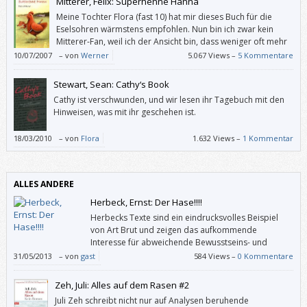
Mitterer, Felix: Superhenne Hanna
Meine Tochter Flora (fast 10) hat mir dieses Buch für die
Eselsohren wärmstens empfohlen. Nun bin ich zwar kein
Mitterer-Fan, weil ich der Ansicht bin, dass weniger oft mehr
ist, und weil dieser Autor in seine Dramen gerne möglichst
10/07/2007
–
von
Werner
5.067 Views –
5 Kommentare
alle Probleme dieser Welt stopft, aber in “Superhenne Hanna” macht er
gerade das nicht.
Stewart, Sean: Cathy‘s Book
Cathy ist verschwunden, und wir lesen ihr Tagebuch mit den
Hinweisen, was mit ihr geschehen ist.
18/03/2010
–
von
Flora
1.632 Views –
1 Kommentar
ALLES ANDERE
Herbeck, Ernst: Der Hase!!!!
Herbecks Texte sind ein eindrucksvolles Beispiel
von Art Brut und zeigen das aufkommende
Interesse für abweichende Bewusstseins- und
Ausdrucksformen in der Anti-Psychiatriebewegung
31/05/2013
–
von
gast
584 Views –
0 Kommentare
der 60er-Jahre.
Zeh, Juli: Alles auf dem Rasen #2
Juli Zeh schreibt nicht nur auf Analysen beruhende