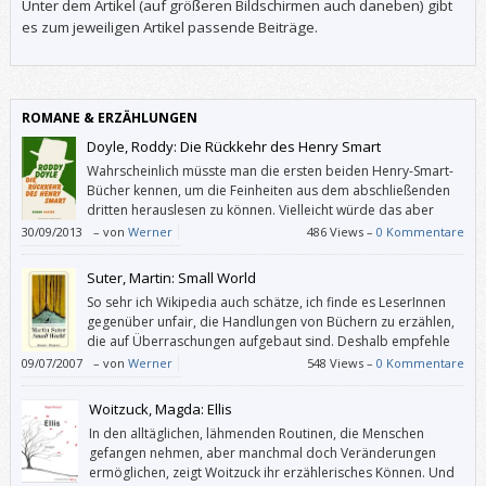
Unter dem Artikel (auf größeren Bildschirmen auch daneben) gibt
es zum jeweiligen Artikel passende Beiträge.
ROMANE & ERZÄHLUNGEN
Doyle, Roddy: Die Rückkehr des Henry Smart
Wahrscheinlich müsste man die ersten beiden Henry-Smart-
Bücher kennen, um die Feinheiten aus dem abschließenden
dritten herauslesen zu können. Vielleicht würde das aber
auch nichts nützen.
30/09/2013
–
von
Werner
486 Views –
0 Kommentare
Suter, Martin: Small World
So sehr ich Wikipedia auch schätze, ich finde es LeserInnen
gegenüber unfair, die Handlungen von Büchern zu erzählen,
die auf Überraschungen aufgebaut sind. Deshalb empfehle
ich nicht, sich dort Inhaltsangaben anzusehen, im konkreten
09/07/2007
–
von
Werner
548 Views –
0 Kommentare
Fall die von Martin Suters “Small World”.
Woitzuck, Magda: Ellis
In den alltäglichen, lähmenden Routinen, die Menschen
gefangen nehmen, aber manchmal doch Veränderungen
ermöglichen, zeigt Woitzuck ihr erzählerisches Können. Und