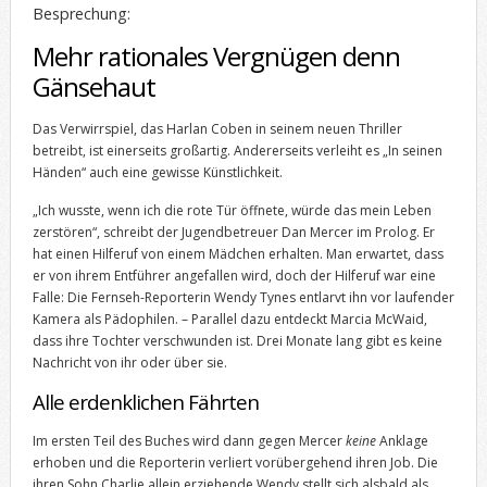
Besprechung:
Mehr rationales Vergnügen denn
Gänsehaut
Das Verwirrspiel, das Harlan Coben in seinem neuen Thriller
betreibt, ist einerseits großartig. Andererseits verleiht es „In seinen
Händen“ auch eine gewisse Künstlichkeit.
„Ich wusste, wenn ich die rote Tür öffnete, würde das mein Leben
zerstören“, schreibt der Jugendbetreuer Dan Mercer im Prolog. Er
hat einen Hilferuf von einem Mädchen erhalten. Man erwartet, dass
er von ihrem Entführer angefallen wird, doch der Hilferuf war eine
Falle: Die Fernseh-Reporterin Wendy Tynes entlarvt ihn vor laufender
Kamera als Pädophilen. – Parallel dazu entdeckt Marcia McWaid,
dass ihre Tochter verschwunden ist. Drei Monate lang gibt es keine
Nachricht von ihr oder über sie.
Alle erdenklichen Fährten
Im ersten Teil des Buches wird dann gegen Mercer
keine
Anklage
erhoben und die Reporterin verliert vorübergehend ihren Job. Die
ihren Sohn Charlie allein erziehende Wendy stellt sich alsbald als