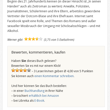
Beginn des 21. Jahrhunderts kennen (in dieser Hinsicht ist „In seinen
Händen“ auch als Zeitroman zu werten): Anwälte, Polizisten,
JournalistInnen, SchülerInnen und ihre Eltern, arbeitslos gewordene
Vertreter der Dotcom-Blase und ihre Ehefrauen. Internet samt
Facebook spielt eine Rolle, und Themen des Romans sind außer
sexueller Missbrauch der Umgang mit Schicksalsschlägen – und mit
Alkohol.
Werner gibt
(3,75 von 5 Eselsohren)
Bewerten, kommentieren, kaufen
Haben
Sie
dieses Buch gelesen?
Bewerten Sie es mit nur einem Klick!
– 3 Leser/in/nen geben Ø 4,00 von 5 Punkten
Sie können auch
einen Kommentar schreiben
.
Und hier können Sie das Buch bestellen:
– in einer
Buchhandlung
in Ihrer Nähe
– broschiert
erhältlich bei Amazon
– bei Libreka als
E-Book
.