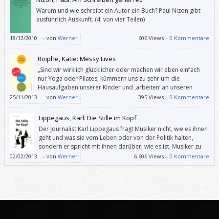
Warum und wie schreibt ein Autor ein Buch? Paul Nizon gibt
ausführlich Auskunft. (4. von vier Teilen)
18/12/2010
–
von
Werner
606 Views –
0 Kommentare
Roiphe, Katie: Messy Lives
„Sind wir wirklich glücklicher oder machen wir eben einfach
nur Yoga oder Pilates, kümmern uns zu sehr um die
Hausaufgaben unserer Kinder und ,arbeiten‘ an unseren
Beziehungen?“
25/11/2013
–
von
Werner
395 Views –
0 Kommentare
Lippegaus, Karl: Die Stille im Kopf
Der Journalist Karl Lippegaus fragt Musiker nicht, wie es ihnen
geht und was sie vom Leben oder von der Politik halten,
sondern er spricht mit ihnen darüber, wie es ist, Musiker zu
sein, und warum sie gerade jetzt gerade diese Musik machen.
02/02/2013
–
von
Werner
6.606 Views –
0 Kommentare