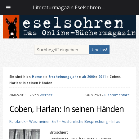
Literaturmagazin Eselsohren –
Sie sind hier:
Home
»
»
Erscheinungsjahr
»
ab 2000
»
2011
» Coben,
Harlan: In seinen Händen
28/02/2011
–
von
Werner
840 Views –
0 Kommentare
Coben, Harlan: In seinen Händen
Kurzkritik
–
Was meinen Sie?
–
Ausführliche Besprechung
–
Infos
Broschiert