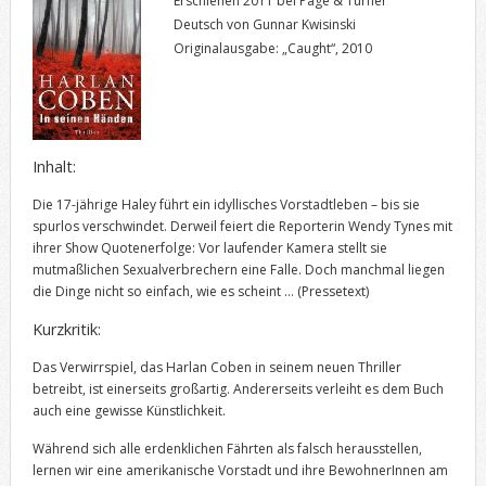
Erschienen 2011 bei Page & Turner
Deutsch von Gunnar Kwisinski
Originalausgabe: „Caught“, 2010
Inhalt:
Die 17-jährige Haley führt ein idyllisches Vorstadtleben – bis sie
spurlos verschwindet. Derweil feiert die Reporterin Wendy Tynes mit
ihrer Show Quotenerfolge: Vor laufender Kamera stellt sie
mutmaßlichen Sexualverbrechern eine Falle. Doch manchmal liegen
die Dinge nicht so einfach, wie es scheint …
(Pressetext)
Kurzkritik:
Das Verwirrspiel, das Harlan Coben in seinem neuen Thriller
betreibt, ist einerseits großartig. Andererseits verleiht es dem Buch
auch eine gewisse Künstlichkeit.
Während sich alle erdenklichen Fährten als falsch herausstellen,
lernen wir eine amerikanische Vorstadt und ihre BewohnerInnen am