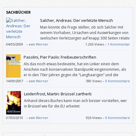
SACHBÜCHER
Salcher, Andreas: Der verletzte Mensch
Man könnte die Frage stellen, ob sich Salcher mit
seinem Vorhaben, Ursachen und Auswirkungen von
seelischen Verletzungen auf knapp 300 Seiten relativ
umfassend zu beschreiben und auch gleich
04/05/2009
–
von
Werner
1.265 Views –
1 Kommentar
Verbesserungs- und Lösungsmöglichkeiten mitzuliefern, nicht doch ein
wenig übernommen habe. Hat er nicht, sondern ein überzeugendes und
Pasolini, Pier Paolo: Freibeuterschriften
potenziell hilfreiches Buch geschrieben, in nüchternem Tonfall und mit
Als das noch etwas bedeutete, hat ein Linker einen dem
großem Herzen.
Anschein nach konservativen Standpunkt eingenommen, als
er in den 70er-Jahren gegen die “Langhaarigen” und die
Revolutionsträume der 68er-Generation polemisierte.
14/09/2007
–
von
Werner
590 Views –
0 Kommentare
Leidenfrost, Martin: Brüssel zartherb
Anhand dieses Buches kann man sich besser vorstellen, wer
in Brüssel wie für die EU arbeitet.
07/05/2010
–
von
Werner
926 Views –
0 Kommentare