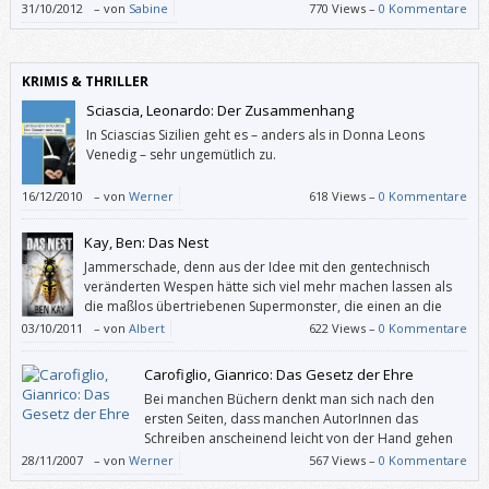
„Ellis“ lässt noch auf weitere, ausführlichere Erzählungen
31/10/2012
–
von
Sabine
770 Views –
0 Kommentare
oder gar Romane hoffen.
KRIMIS & THRILLER
Sciascia, Leonardo: Der Zusammenhang
In Sciascias Sizilien geht es – anders als in Donna Leons
Venedig – sehr ungemütlich zu.
16/12/2010
–
von
Werner
618 Views –
0 Kommentare
Kay, Ben: Das Nest
Jammerschade, denn aus der Idee mit den gentechnisch
veränderten Wespen hätte sich viel mehr machen lassen als
die maßlos übertriebenen Supermonster, die einen an die
Ungeheuer aus Harry Potter erinnern.
03/10/2011
–
von
Albert
622 Views –
0 Kommentare
Carofiglio, Gianrico: Das Gesetz der Ehre
Bei manchen Büchern denkt man sich nach den
ersten Seiten, dass manchen AutorInnen das
Schreiben anscheinend leicht von der Hand gehen
muss. Gianrico Carofiglio ist so ein Fall.
28/11/2007
–
von
Werner
567 Views –
0 Kommentare