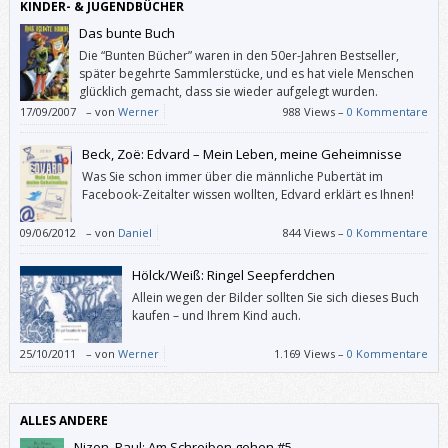
KINDER- & JUGENDBÜCHER
Das bunte Buch
Die “Bunten Bücher” waren in den 50er-Jahren Bestseller,
später begehrte Sammlerstücke, und es hat viele Menschen
glücklich gemacht, dass sie wieder aufgelegt wurden.
17/09/2007
–
von
Werner
988 Views –
0 Kommentare
Beck, Zoë: Edvard – Mein Leben, meine Geheimnisse
Was Sie schon immer über die männliche Pubertät im
Facebook-Zeitalter wissen wollten, Edvard erklärt es Ihnen!
09/06/2012
–
von
Daniel
844 Views –
0 Kommentare
Hölck/Weiß: Ringel Seepferdchen
Allein wegen der Bilder sollten Sie sich dieses Buch
kaufen – und Ihrem Kind auch.
25/10/2011
–
von
Werner
1.169 Views –
0 Kommentare
ALLES ANDERE
Nizon, Paul: Am Schreiben gehen #5