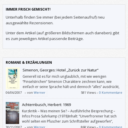
IMMER FRISCH GEMISCHT!
Unterhalb finden Sie immer (bei jedem Seitenaufruf) neu
ausgewählte Rezensionen.
Unter dem Artikel (auf größeren Bildschirmen auch daneben) gibt
es zum jeweiligen Artikel passende Beiträge.
ROMANE & ERZÄHLUNGEN
Simenon, Georges: Hotel „Zurück zur Natur“
Generell ist es für mich unglaublich, mit wie wenigen
“Pinselstrichen“ Simenon Charaktere zeichnen kann, wie
einfach er seine Sprache hält und dennoch “alles“ ausdrückt,
und was für einen Sog dieses Schreiben (in mir) erzeugt
06/06/2007
–
von
Werner
581 Views –
0 Kommentare
Achternbusch, Herbert: 1969
Kurzkritik – Was meinen Sie? – Ausführliche Besprechung –
Infos Prosa Suhrkamp (1978)Inhalt: “Unverfrorener hat sich
wohl selten ein Pfuscher zum Schriftsteller aufgeworfen”,
meinte ein Herr Reinhold Grimm, während ein Herr Reinhard
30/11/2007
–
von
Werner
868 Views –
0 Kommentare