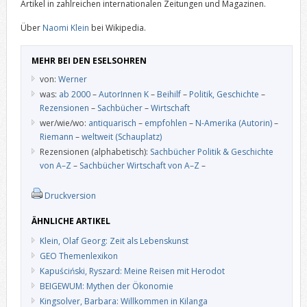
Artikel in zahlreichen internationalen Zeitungen und Magazinen.
Über
Naomi Klein
bei Wikipedia.
MEHR BEI DEN ESELSOHREN
von:
Werner
was:
ab 2000
–
AutorInnen K
–
Beihilf
–
Politik, Geschichte
–
Rezensionen
–
Sachbücher
–
Wirtschaft
wer/wie/wo:
antiquarisch
–
empfohlen
–
N-Amerika (Autorin)
–
Riemann
–
weltweit (Schauplatz)
Rezensionen (alphabetisch):
Sachbücher Politik & Geschichte
von A–Z
–
Sachbücher Wirtschaft von A–Z
–
Druckversion
ÄHNLICHE ARTIKEL
Klein, Olaf Georg: Zeit als Lebenskunst
GEO Themenlexikon
Kapuściński, Ryszard: Meine Reisen mit Herodot
BEIGEWUM: Mythen der Ökonomie
Kingsolver, Barbara: Willkommen in Kilanga