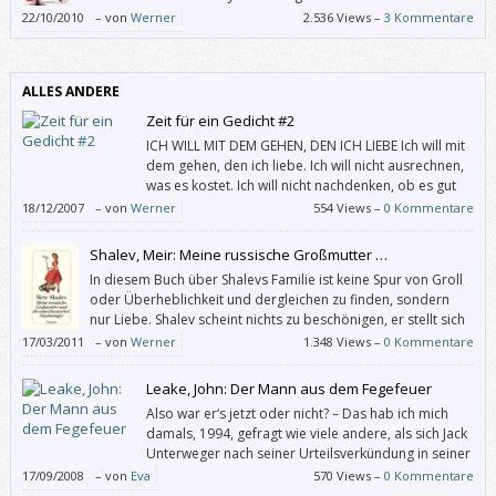
22/10/2010
–
von
Werner
2.536 Views –
3 Kommentare
ALLES ANDERE
Zeit für ein Gedicht #2
ICH WILL MIT DEM GEHEN, DEN ICH LIEBE Ich will mit
dem gehen, den ich liebe. Ich will nicht ausrechnen,
was es kostet. Ich will nicht nachdenken, ob es gut
ist. Ich will nicht wissen, ob er mich liebt. Ich will mit
18/12/2007
–
von
Werner
554 Views –
0 Kommentare
ihm gehen, den ich liebe. (Aus Liebesgedichte von Bertolt Brecht.) –––
Shalev, Meir: Meine russische Großmutter …
In diesem Buch über Shalevs Familie ist keine Spur von Groll
oder Überheblichkeit und dergleichen zu finden, sondern
nur Liebe. Shalev scheint nichts zu beschönigen, er stellt sich
weder naiv noch kindlich – und doch wirkt alles bezaubernd.
17/03/2011
–
von
Werner
1.348 Views –
0 Kommentare
Leake, John: Der Mann aus dem Fegefeuer
Also war er‘s jetzt oder nicht? – Das hab ich mich
damals, 1994, gefragt wie viele andere, als sich Jack
Unterweger nach seiner Urteilsverkündung in seiner
Zelle erhängt hat. Nachdem ich John Leakes
17/09/2008
–
von
Eva
570 Views –
0 Kommentare
Dokumentation in einem Zug durchgelesen habe, kann ich mir ein Bild