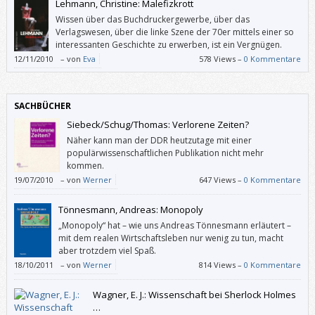
Lehmann, Christine: Malefizkrott
Wissen über das Buchdruckergewerbe, über das
Verlagswesen, über die linke Szene der 70er mittels einer so
interessanten Geschichte zu erwerben, ist ein Vergnügen.
12/11/2010
–
von
Eva
578 Views –
0 Kommentare
SACHBÜCHER
Siebeck/Schug/Thomas: Verlorene Zeiten?
Näher kann man der DDR heutzutage mit einer
populärwissenschaftlichen Publikation nicht mehr
kommen.
19/07/2010
–
von
Werner
647 Views –
0 Kommentare
Tönnesmann, Andreas: Monopoly
„Monopoly“ hat – wie uns Andreas Tönnesmann erläutert –
mit dem realen Wirtschaftsleben nur wenig zu tun, macht
aber trotzdem viel Spaß.
18/10/2011
–
von
Werner
814 Views –
0 Kommentare
Wagner, E. J.: Wissenschaft bei Sherlock Holmes
…