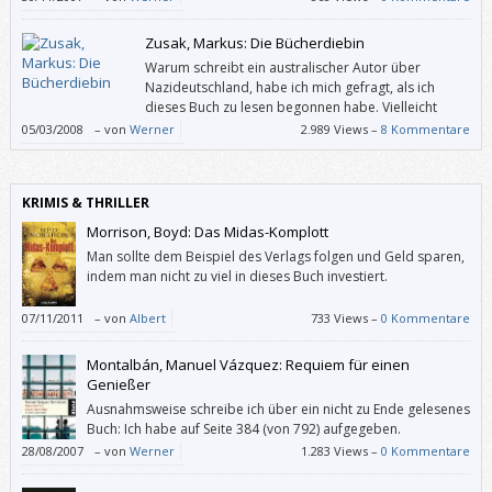
Baumgart schrieb, “hier versucht jemand das Schlichteste und letztlich
Unmögliche: sich selbst, seine Erfahrungen unmittelbar zu Papier zu
Zusak, Markus: Die Bücherdiebin
bringen, ohne den Umweg über […]
Warum schreibt ein australischer Autor über
Nazideutschland, habe ich mich gefragt, als ich
dieses Buch zu lesen begonnen habe. Vielleicht
sollte man also wissen, dass Markus Zusaks Mutter
05/03/2008
–
von
Werner
2.989 Views –
8 Kommentare
aus Deutschland und sein Vater aus Österreich stammen und dass ihm
seine Eltern über die Bombenangriffe auf München und die
Judenverfolgung im Zweiten Weltkrieg erzählt haben.
KRIMIS & THRILLER
Morrison, Boyd: Das Midas-Komplott
Man sollte dem Beispiel des Verlags folgen und Geld sparen,
indem man nicht zu viel in dieses Buch investiert.
07/11/2011
–
von
Albert
733 Views –
0 Kommentare
Montalbán, Manuel Vázquez: Requiem für einen
Genießer
Ausnahmsweise schreibe ich über ein nicht zu Ende gelesenes
Buch: Ich habe auf Seite 384 (von 792) aufgegeben.
Wahrscheinlich sind die anderen Krimis mit (so der
28/08/2007
–
von
Werner
1.283 Views –
0 Kommentare
Klappentext) “Spaniens schrägstem Ermittlerpaar“ Pepe Carvallo und
Biscuter interessanter.