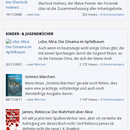
Sherlock Holmes, der fiktive Pionier der Forensik
(das ist die Zusammenfassung aller Arbeitsgebiete,
die sich systematisch mit dem Aufklären,
19/11/2008
–
von
Eva
523 Views –
0 Kommentare
Rekonstruieren und Analysieren von kriminellen Handlungen
beschäftigen), gilt damit als Vorreiter aller in Romanen, Fernsehserien
und Filmen heutzutage so beliebten ErmittlerInnen.
KINDER- & JUGENDBÜCHER
Lobe, Mira: Die Omama im Apfelbaum
Auch wenn es heutzutage wohl einige Omas gibt, die
mit einem Sportwagen durch die Gegend flitzen, so
ist die Fantasie-Oma, die sich der kleine Andi
erträumt, gewiss um einiges aufgeflippter.
20/11/2007
–
von
Werner
2.172 Views –
0 Kommentare
Grimms Märchen
Wenn Ihnen „Grimms Märchen“ gerade noch fehlen: dies
wäre eine prächtige, vollständige und auch noch
diensteifrige Ausgabe davon.
08/11/2011
–
von
Werner
1.147 Views –
0 Kommentare
James, Rebecca: Die Wahrheit über Alice
Ich will ja jetzt kein Spaßverderber sein, aber ich verstehe die
Aufregung um dieses Buch nicht. Und Rebecca James ist
definitiv nicht die neue J. K. Rowling.