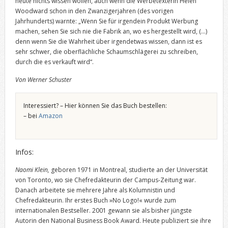
heute nichts wissen wollen, auch wenn die Werbetexterin Helen
Woodward schon in den Zwanzigerjahren (des vorigen
Jahrhunderts) warnte: „Wenn Sie für irgendein Produkt Werbung
machen, sehen Sie sich nie die Fabrik an, wo es hergestellt wird, (…)
denn wenn Sie die Wahrheit über irgendetwas wissen, dann ist es
sehr schwer, die oberflächliche Schaumschlägerei zu schreiben,
durch die es verkauft wird“.
Von Werner Schuster
Interessiert? – Hier können Sie das Buch bestellen:
– bei
Amazon
Infos:
Naomi Klein,
geboren 1971 in Montreal, studierte an der Universität
von Toronto, wo sie Chefredakteurin der Campus-Zeitung war.
Danach arbeitete sie mehrere Jahre als Kolumnistin und
Chefredakteurin. Ihr erstes Buch »No Logo!« wurde zum
internationalen Bestseller. 2001 gewann sie als bisher jüngste
Autorin den National Business Book Award. Heute publiziert sie ihre