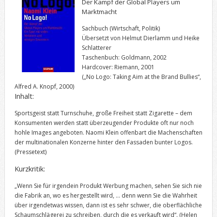
Der Kampf der Global Players um
Marktmacht
Sachbuch (Wirtschaft, Politik)
Übersetzt von Helmut Dierlamm und Heike
Schlatterer
Taschenbuch: Goldmann, 2002
Hardcover: Riemann, 2001
(„No Logo: Taking Aim at the Brand Bullies“,
Alfred A. Knopf, 2000)
Inhalt:
Sportsgeist statt Turnschuhe, große Freiheit statt Zigarette – dem
Konsumenten werden statt überzeugender Produkte oft nur noch
hohle Images angeboten. Naomi Klein offenbart die Machenschaften
der multinationalen Konzerne hinter den Fassaden bunter Logos.
(Pressetext)
Kurzkritik:
„Wenn Sie für irgendein Produkt Werbung machen, sehen Sie sich nie
die Fabrik an, wo es hergestellt wird, … denn wenn Sie die Wahrheit
über irgendetwas wissen, dann ist es sehr schwer, die oberflächliche
Schaumschlägerei zu schreiben, durch die es verkauft wird“. (Helen