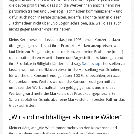
die davon profitieren, dass sich die WerberInnen anscheinend nie
persönlich treffen und über sog. Fachmedien kommunizieren – und
dafür auch noch Inserate schalten. Jedenfalls könnte man in diesen
„Fachmedien“ nicht über „No Logo!“ schreiben, u.a. weil diese auch
nichts gegen Marken-Inserate haben.
Kleins Kernthese ist, dass um das Jahr 1993 herum Konzerne dazu
übergegangen sind, statt ihrer Produkte Marken anzupreisen, was
laut Klein zur Folge hatte, dass die Konzerne keine Probleme (mehr)
damit hatten, ihren ArbeiterInnen und Angestellten zu kündigen und
ihre Produkte in Billiglohnländern und sog.
Sweatshops
herstellen zu
lassen, wo moderne Sklaven etwa für die Herstellung von Schuhen,
für welche die Konsumfreudigen über 100 Euro bezahlen, ein paar
Cent bekommen. Weiters werden die Konsumfreudigen mittels
umfassender Werbemaßnahmen gefügig gemacht und in dieser
Werbung wird mehr die Marke als das Produkt angepriesen. Ein
Schuh ist bloß ein Schuh, aber eine Marke steht im besten Fall für das
Glück auf Erden.
„Wir sind nachhaltiger als meine Wälder“
Klein erklärt, wie „die Welt“ immer mehr von den Konzernen und
ihren Marken(-botschaften) „regiert“ wird, wie Werbung den