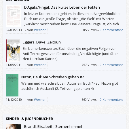
D‘Agata/Fingal: Das kurze Leben der Fakten
In letzter Konsequenz geht es in diesem außergewöhnlichen
Buch um die große Frage, ob sich „die Welt“ mit Worten
„wirklich“ beschreiben lässt. Eine kleinere Frage ist, ob sich
die angeblich objektiven Journalisten von D‘Agata mit seinen
04/03/2013
–
von
Werner
685 Views –
0 Kommentare
bewussten „verdeutlichenden Lügen“ tatsächlich unterscheiden. Und
wen das außer zum Beispiel einen überambitionierten Faktenchecker
Eggers, Dave: Zeitoun
überhaupt kümmert.
Ein bemerkenswertes Buch über die negativen Folgen von
Anti-Terrorgesetzen für unschuldig Verdächtigte (und über
den Hurrikan Katrina).
11/05/2011
–
von
Werner
757 Views –
0 Kommentare
Nizon, Paul: Am Schreiben gehen #2
Warum und wie schreibt ein Autor ein Buch? Paul Nizon gibt
ausführlich Auskunft (2. Teil von geplanten 4).
11/12/2010
–
von
Werner
660 Views –
0 Kommentare
KINDER- & JUGENDBÜCHER
Brandl, Elisabeth: Sternenhimmel