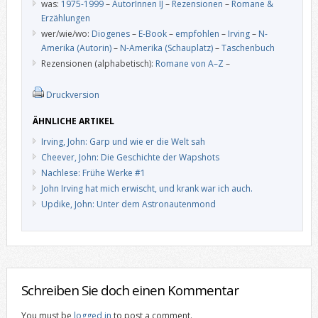
was:
1975-1999
–
AutorInnen IJ
–
Rezensionen
–
Romane &
Erzählungen
wer/wie/wo:
Diogenes
–
E-Book
–
empfohlen
–
Irving
–
N-
Amerika (Autorin)
–
N-Amerika (Schauplatz)
–
Taschenbuch
Rezensionen (alphabetisch):
Romane von A–Z
–
Druckversion
ÄHNLICHE ARTIKEL
Irving, John: Garp und wie er die Welt sah
Cheever, John: Die Geschichte der Wapshots
Nachlese: Frühe Werke #1
John Irving hat mich erwischt, und krank war ich auch.
Updike, John: Unter dem Astronautenmond
Schreiben Sie doch einen Kommentar
You must be
logged in
to post a comment.