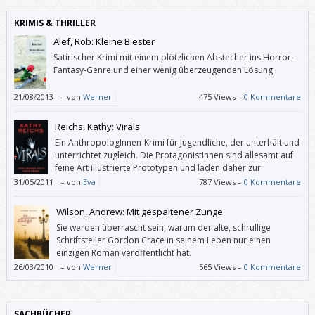
KRIMIS & THRILLER
Alef, Rob: Kleine Biester
Satirischer Krimi mit einem plötzlichen Abstecher ins Horror-
Fantasy-Genre und einer wenig überzeugenden Lösung.
21/08/2013
–
von
Werner
475 Views –
0 Kommentare
Reichs, Kathy: Virals
Ein AnthropologInnen-Krimi für Jugendliche, der unterhält und
unterrichtet zugleich. Die ProtagonistInnen sind allesamt auf
feine Art illustrierte Prototypen und laden daher zur
Identifikation ein; dieses Buch wird aber wohl eher Mädchen
31/05/2011
–
von
Eva
787 Views –
0 Kommentare
ansprechen.
Wilson, Andrew: Mit gespaltener Zunge
Sie werden überrascht sein, warum der alte, schrullige
Schriftsteller Gordon Crace in seinem Leben nur einen
einzigen Roman veröffentlicht hat.
26/03/2010
–
von
Werner
565 Views –
0 Kommentare
SACHBÜCHER