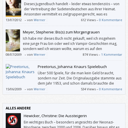
Dieses Jugendbuch handelt – leider etwas tendenziös – von
der Vertreibung der Sudetendeutschen aus ihrer Heimat.
Ansonsten vermittelt es zielgruppengerecht, was es
bedeutet, aus der Heimat vertrieben zu werden, und wie es
13/07/2012
–
von
Werner
612 Views –
0 Kommentare
ist, woanders nicht willkommen zu sein.
Meyer, Stephenie: Bis(s) zum Morgengrauen
Ich habe mir dieses Buch nicht gekauft, weil ich insgeheim
eine junge Frau bin oder weil ich Vampir-Geschichten mag,
sondern weil ich wissen wollte, warum es auf den
Bestsellerlisten ganz oben steht. Und ich habe es mit
08/07/2009
–
von
Werner
874 Views –
1 Kommentar
Begeisterung verschlungen.
Preetorius, Johanna: Knaurs Spielebuch
Über 500 Spiele, für die man kein Geld braucht,
sondern nur Zeit. Die Originalausgabe stammte aus
dem Jahr 1953, und schon damals brauchte die
Herausgeberin Johanna Preetorius über vier Jahre,
15/06/2009
–
von
Werner
534 Views –
0 Kommentare
bis sie alle Spiele beisammen hatte.
ALLES ANDERE
Hewicker, Christine: Die Aussteigerin
Ein wichtiges Buch – besonders angesichts der Neonazi-
Mordserie zwischen 2000 und 2006. Darüber hinaus gibt es