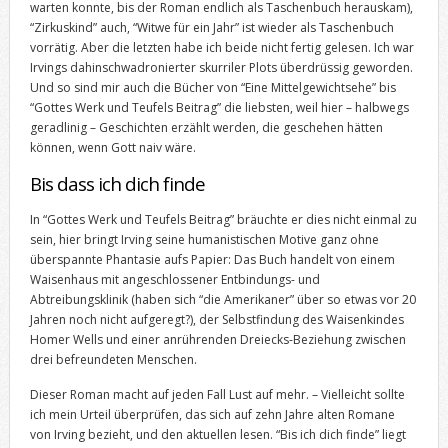
warten konnte, bis der Roman endlich als Taschenbuch herauskam),
“Zirkuskind” auch, “Witwe für ein Jahr” ist wieder als Taschenbuch
vorrätig. Aber die letzten habe ich beide nicht fertig gelesen. Ich war
Irvings dahinschwadronierter skurriler Plots überdrüssig geworden.
Und so sind mir auch die Bücher von “Eine Mittelgewichtsehe” bis
“Gottes Werk und Teufels Beitrag” die liebsten, weil hier – halbwegs
geradlinig – Geschichten erzählt werden, die geschehen hätten
können, wenn Gott naiv wäre.
Bis dass ich dich finde
In “Gottes Werk und Teufels Beitrag” bräuchte er dies nicht einmal zu
sein, hier bringt Irving seine humanistischen Motive ganz ohne
überspannte Phantasie aufs Papier: Das Buch handelt von einem
Waisenhaus mit angeschlossener Entbindungs- und
Abtreibungsklinik (haben sich “die Amerikaner” über so etwas vor 20
Jahren noch nicht aufgeregt?), der Selbstfindung des Waisenkindes
Homer Wells und einer anrührenden Dreiecks-Beziehung zwischen
drei befreundeten Menschen.
Dieser Roman macht auf jeden Fall Lust auf mehr. – Vielleicht sollte
ich mein Urteil überprüfen, das sich auf zehn Jahre alten Romane
von Irving bezieht, und den aktuellen lesen. “Bis ich dich finde” liegt