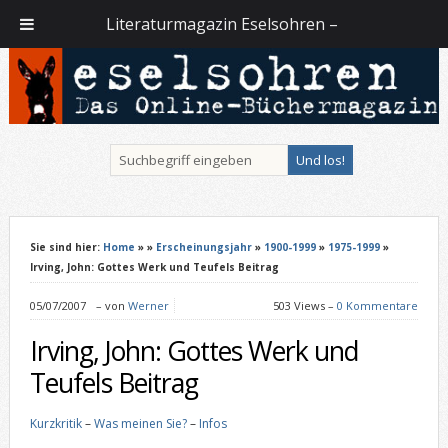
Literaturmagazin Eselsohren –
Sie sind hier:
Home
»
»
Erscheinungsjahr
»
1900-1999
»
1975-1999
»
Irving, John: Gottes Werk und Teufels Beitrag
05/07/2007
–
von
Werner
503 Views –
0 Kommentare
Irving, John: Gottes Werk und
Teufels Beitrag
Kurzkritik
–
Was meinen Sie?
–
Infos