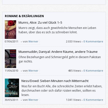
ROMANE & ERZÄHLUNGEN
Munro, Alice: Zu viel Glück 1–5
Munro zeigt, dass auch gewöhnliche Menschen ein Leben
haben, über das es sich zu schreiben lohnt.
07/06/2011
–
von
Werner
2.033 Views –
0 Kommentare
Mueenuddin, Daniyal: Andere Räume, andere Träume
Ohne Beziehungen und Schmiergeld geht in diesem Pakistan
gar nichts.
11/06/2010
–
von
Werner
485 Views –
0 Kommentare
Ness/Dowd: Sieben Minuten nach Mitternacht
Was für ein Buch! Alle, die schreckliche Zeiten erlebt haben,
durchmachen oder sich dafür rüsten wollen, sollten es
lesen.
30/05/2011
–
von
Werner
1.041 Views –
0 Kommentare