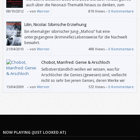
auch über die Neonazi-Thematik hinaus zu denken, zum
Beispiel: Wie geht man (Eltern, Bildungseinrichtungen,
08/10/2012
–
von
Werner
876 Views –
0 Kommentare
Kommunen, Staat) mit Jugendlichen um, die auf eine schiefe Bahn
abzurutschen drohen?
Lilin, Nicolai: Sibirische Erziehung
Ein ehemaliger sibirischer Jung-„Mafiosi“ hat eine
untergegangene (kriminelle) Lebensweise für die Nachwelt
bewahrt.
21/04/2010
–
von
Werner
498 Views –
0 Kommentare
Chobot, Manfred: Genie & Arschloch
Selbstverständlich wollen wir wissen, was für
Arschlöcher die Genies (gewesen) sind, vielleicht
nicht so sehr bei jenen Genies, deren Werke wir
mögen, doch ansonsten ergötzen wir uns gewiss
15/04/2009
–
von
Werner
572 Views –
0 Kommentare
gerne an den weniger netten Zügen von Menschen, die in
Elfenbeintürmen und sonstigen Schlössern leben können.
NOW PLAYING (JUST LOOKED AT)