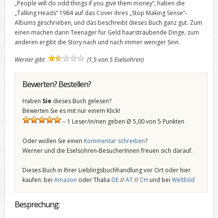
„People will do odd things if you give them money“, haben die
„Talking Heads“ 1984 auf das Cover ihres „Stop Making Sense“-
Albums geschrieben, und das beschreibt dieses Buch ganz gut. Zum
einen machen darin Teenager für Geld haarsträubende Dinge, zum
anderen ergibt die Story nach und nach immer weniger Sinn.
Werner gibt
(1,5 von 5 Eselsohren)
Bewerten? Bestellen?
Haben
Sie
dieses Buch gelesen?
Bewerten Sie es mit nur einem Klick!
– 1 Leser/in/nen geben Ø 5,00 von 5 Punkten
Oder wollen Sie einen
Kommentar schreiben
?
Werner und die Eselsohren-BesucherInnen freuen sich darauf.
Dieses Buch in Ihrer Lieblingsbuchhandlung vor Ort oder hier
kaufen: bei
Amazon
oder Thalia
DE
//
AT
//
CH
und bei
Weltbild
Besprechung: