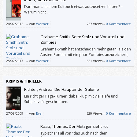
Darf man an einem Kultbuch etwas auszusetzen haben? –
Warum nicht …
24/02/2012
–
von
Werner
757 Views –
0 Kommentare
Grahame-Smith, Seth: Stolz und Vorurteil und
Zombies
Grahame-Smith hat entschieden mehr getan, als den
Austen-Roman mit ein paar Zombies anzureichern,
er hat „Stolz und Vorurteil“ vielmehr – wenn man das
25/02/2013
–
von
Werner
521 Views –
0 Kommentare
in diesem Zusammenhang so sagen kann – feinfühlig und mit großem
Respekt neu erzählt.
KRIMIS & THRILLER
Richter, Andrea: Die Häupter der Salome
Ein richtiger Page-Turner, dabei klug, mit viel Tiefe und
Subjektivität geschrieben.
27/08/2009
–
von
Eva
620 Views –
0 Kommentare
Raab, Thomas: Der Metzger sieht rot
Typischer Fall von “das Buch nach dem