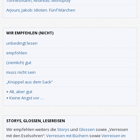
Tönnesmann, Andreas: Monopoly
Arjouni, Jakob: Idioten. Fünf Märchen
WIR EMPFEHLEN (NICHT)
unbedingt lesen
empfohlen
(ziemlich) gut
muss nicht sein
„Knüppel aus dem Sack“
+
Alt, aber gut
+
Keine Angst vor …
STORYS, GLOSSEN, LESEREISEN
Wir empfehlen weiters die
Storys
und
Glossen
sowie „Verreisen
mit den Eselsohren“:
Verreisen mit Büchern
sowie
Verreisen im