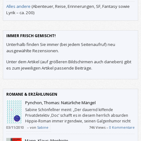
Alles andere
(Abenteuer, Reise, Erinnerungen, SF, Fantasy sowie
Lyrik – ca. 200)
IMMER FRISCH GEMISCHT!
Unterhalb finden Sie immer (bei jedem Seitenaufruf) neu
ausgewählte Rezensionen.
Unter dem Artikel (auf größeren Bildschirmen auch daneben) gibt
es zum jeweiligen Artikel passende Beiträge.
ROMANE & ERZÄHLUNGEN
Pynchon, Thomas: Natürliche Mängel
Sabine Schönfellner meint: „Der dauernd kiffende
Privatdetektiv ,Doc‘ schafft es in diesem herrlich absurden
Hippie-Roman immer irgendwie, seinen Galgenhumor nicht
zu verlieren.“
03/11/2010
–
von
Sabine
746 Views –
0 Kommentare
Mann, Klaus: Mephisto