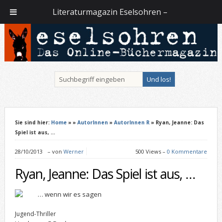
Literaturmagazin Eselsohren –
Sie sind hier:
Home
»
»
AutorInnen
»
AutorInnen R
» Ryan, Jeanne: Das
Spiel ist aus, …
28/10/2013
–
von
Werner
500 Views –
0 Kommentare
Ryan, Jeanne: Das Spiel ist aus, …
… wenn wir es sagen
Jugend-Thriller