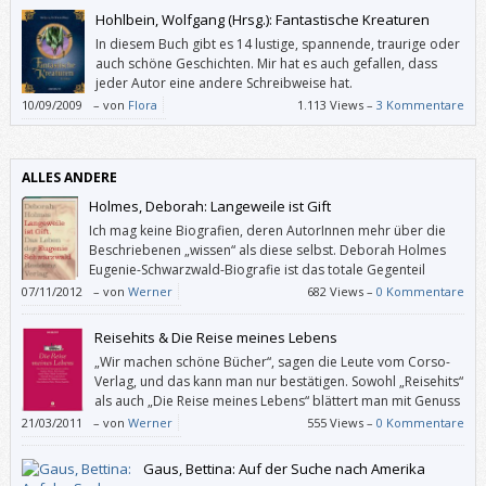
damit, dass es auch eine/n selbst treffen könnte?
Hohlbein, Wolfgang (Hrsg.): Fantastische Kreaturen
In diesem Buch gibt es 14 lustige, spannende, traurige oder
auch schöne Geschichten. Mir hat es auch gefallen, dass
jeder Autor eine andere Schreibweise hat.
10/09/2009
–
von
Flora
1.113 Views –
3 Kommentare
ALLES ANDERE
Holmes, Deborah: Langeweile ist Gift
Ich mag keine Biografien, deren AutorInnen mehr über die
Beschriebenen „wissen“ als diese selbst. Deborah Holmes
Eugenie-Schwarzwald-Biografie ist das totale Gegenteil
davon.
07/11/2012
–
von
Werner
682 Views –
0 Kommentare
Reisehits & Die Reise meines Lebens
„Wir machen schöne Bücher“, sagen die Leute vom Corso-
Verlag, und das kann man nur bestätigen. Sowohl „Reisehits“
als auch „Die Reise meines Lebens“ blättert man mit Genuss
durch und bleibt gerne bei einzelnen Beiträgen hängen.
21/03/2011
–
von
Werner
555 Views –
0 Kommentare
Gaus, Bettina: Auf der Suche nach Amerika