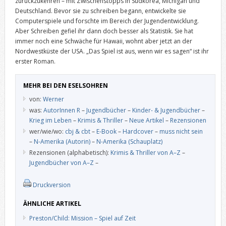
zurückzukehren – mit Zwischenstopps in Südkorea, Michigan und
Deutschland. Bevor sie zu schreiben begann, entwickelte sie
Computerspiele und forschte im Bereich der Jugendentwicklung.
Aber Schreiben gefiel ihr dann doch besser als Statistik. Sie hat
immer noch eine Schwäche für Hawaii, wohnt aber jetzt an der
Nordwestküste der USA. „Das Spiel ist aus, wenn wir es sagen“ ist ihr
erster Roman.
MEHR BEI DEN ESELSOHREN
von:
Werner
was:
AutorInnen R
–
Jugendbücher
–
Kinder- & Jugendbücher
–
Krieg im Leben
–
Krimis & Thriller
–
Neue Artikel
–
Rezensionen
wer/wie/wo:
cbj & cbt
–
E-Book
–
Hardcover
–
muss nicht sein
–
N-Amerika (Autorin)
–
N-Amerika (Schauplatz)
Rezensionen (alphabetisch):
Krimis & Thriller von A–Z
–
Jugendbücher von A–Z
–
Druckversion
ÄHNLICHE ARTIKEL
Preston/Child: Mission – Spiel auf Zeit