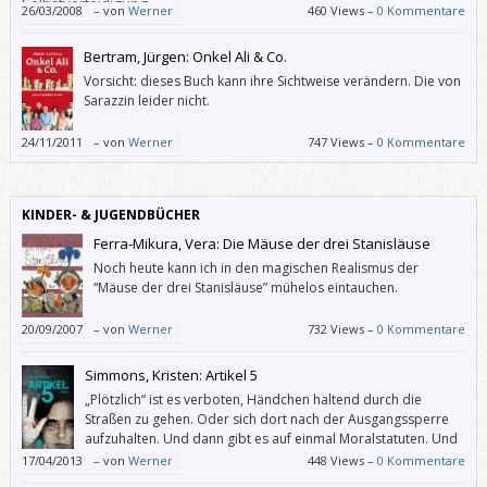
26/03/2008
–
von
Werner
460 Views –
0 Kommentare
Bertram, Jürgen: Onkel Ali & Co.
Vorsicht: dieses Buch kann ihre Sichtweise verändern. Die von
Sarazzin leider nicht.
24/11/2011
–
von
Werner
747 Views –
0 Kommentare
KINDER- & JUGENDBÜCHER
Ferra-Mikura, Vera: Die Mäuse der drei Stanisläuse
Noch heute kann ich in den magischen Realismus der
“Mäuse der drei Stanisläuse” mühelos eintauchen.
20/09/2007
–
von
Werner
732 Views –
0 Kommentare
Simmons, Kristen: Artikel 5
„Plötzlich“ ist es verboten, Händchen haltend durch die
Straßen zu gehen. Oder sich dort nach der Ausgangssperre
aufzuhalten. Und dann gibt es auf einmal Moralstatuten. Und
eine Polizei mit mehr Befugnissen. Schließlich verschwinden
17/04/2013
–
von
Werner
448 Views –
0 Kommentare
Menschen. Die werden schon etwas angestellt haben. Wer rechnet denn