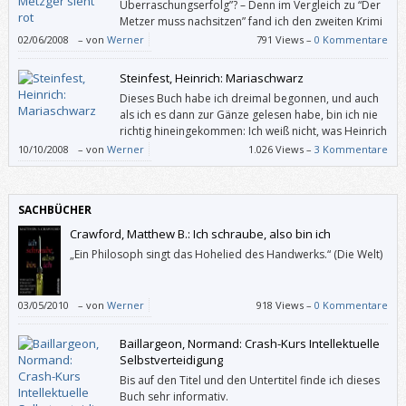
Überraschungserfolg”? – Denn im Vergleich zu “Der
Metzer muss nachsitzen” fand ich den zweiten Krimi
mit dem dicklichen, dem Alkohol nicht abgeneigten
02/06/2008
–
von
Werner
791 Views –
0 Kommentare
Restaurator Metzger etwas mühsam zu lesen.
Steinfest, Heinrich: Mariaschwarz
Dieses Buch habe ich dreimal begonnen, und auch
als ich es dann zur Gänze gelesen habe, bin ich nie
richtig hineingekommen: Ich weiß nicht, was Heinrich
Steinfest damit wollte.
10/10/2008
–
von
Werner
1.026 Views –
3 Kommentare
SACHBÜCHER
Crawford, Matthew B.: Ich schraube, also bin ich
„Ein Philosoph singt das Hohelied des Handwerks.“ (Die Welt)
03/05/2010
–
von
Werner
918 Views –
0 Kommentare
Baillargeon, Normand: Crash-Kurs Intellektuelle
Selbstverteidigung
Bis auf den Titel und den Untertitel finde ich dieses
Buch sehr informativ.