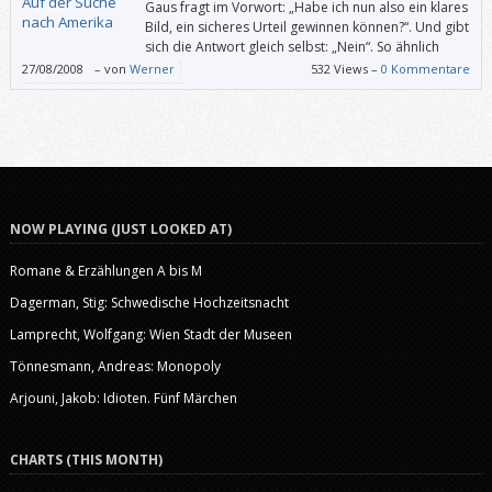
Gaus fragt im Vorwort: „Habe ich nun also ein klares
Bild, ein sicheres Urteil gewinnen können?“. Und gibt
sich die Antwort gleich selbst: „Nein“. So ähnlich
war’s bei mir auch: Dieses Buch ist ziemlich spurlos
27/08/2008
–
von
Werner
532 Views –
0 Kommentare
an mir vorübergegangen.
NOW PLAYING (JUST LOOKED AT)
Romane & Erzählungen A bis M
Dagerman, Stig: Schwedische Hochzeitsnacht
Lamprecht, Wolfgang: Wien Stadt der Museen
Tönnesmann, Andreas: Monopoly
Arjouni, Jakob: Idioten. Fünf Märchen
CHARTS (THIS MONTH)