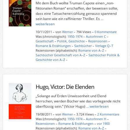
Mit dem Buch wollte Truman Capote einen „non-
fiktionalen Roman“ erschaffen, der beweisen sollte,
dass eine Tatsachenerzählung genauso spannend
sein kann wie ein raffinierter Thriller. Es
…
weiterlesen
10/11/2011
–
von
Werner
– 794 Views –
0 Kommentare
Was (chronologisch):
1950-1974
–
AutorInnen C
–
Gesellschaft
–
Politik, Geschichte
–
Rezensionen
–
Romane & Erzählungen
–
Sachbücher
–
Verlage Q–T
Rezensionen (alphabetisch):
Romane von A–Z
–
Sachbücher Gesellschaft von A–Z
–
Sachbücher Politik &
Geschichte von A–Z
–
Hugo, Victor: Die Elenden
„Solange auf Erden Unwissenheit und Elend
herrschen, werden Bücher wie das vorliegende nicht
überflüssig sein.“ (Victor Hugo)
… weiterlesen
19/08/2011
–
von
Werner
– 3.724 Views –
2 Kommentare
Was (chronologisch):
1950-1974
–
AutorInnen H
–
Rezensionen
–
Romane & Erzählungen
–
vor 1900
Rezensionen (alphabetisch):
Romane von A–Z
–