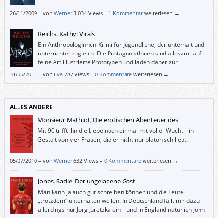
26/11/2009
–
von
Werner
3.034 Views –
1 Kommentar
weiterlesen →
Reichs, Kathy: Virals
Ein AnthropologInnen-Krimi für Jugendliche, der unterhält und
unterrichtet zugleich. Die ProtagonistInnen sind allesamt auf
feine Art illustrierte Prototypen und laden daher zur
Identifikation ein; dieses Buch wird aber wohl eher Mädchen
31/05/2011
–
von
Eva
787 Views –
0 Kommentare
weiterlesen →
ansprechen.
ALLES ANDERE
Monsieur Mathiot, Die erotischen Abenteuer des
Mit 90 trifft ihn die Liebe noch einmal mit voller Wucht – in
Gestalt von vier Frauen, die er nicht nur platonisch liebt.
05/07/2010
–
von
Werner
632 Views –
0 Kommentare
weiterlesen →
Jones, Sadie: Der ungeladene Gast
Man kann ja auch gut schreiben können und die Leute
„trotzdem“ unterhalten wollen. In Deutschland fällt mir dazu
allerdings nur Jörg Juretzka ein – und in England natürlich John