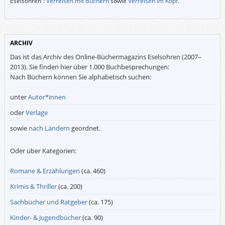
Eselsohren“:
Verreisen mit Büchern
sowie
Verreisen im Kopf
.
ARCHIV
Das ist das Archiv des Online-Büchermagazins Eselsohren (2007–
2013). Sie finden hier über 1.000 Buchbesprechungen:
Nach Büchern können Sie alphabetisch suchen:
unter
Autor*innen
oder
Verlage
sowie
nach Ländern
geordnet.
Oder über Kategorien:
Romane & Erzählungen
(ca. 460)
Krimis & Thriller
(ca. 200)
Sachbücher und Ratgeber
(ca. 175)
Kinder- & Jugendbücher
(ca. 90)