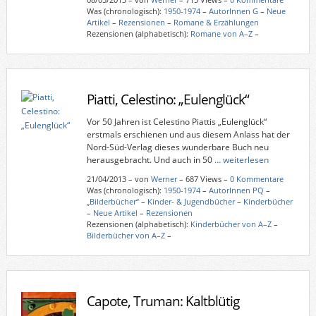
Was (chronologisch):
1950-1974
–
AutorInnen G
–
Neue
Artikel
–
Rezensionen
–
Romane & Erzählungen
Rezensionen (alphabetisch):
Romane von A–Z
–
Piatti, Celestino: „Eulenglück“
Vor 50 Jahren ist Celestino Piattis „Eulenglück“
erstmals erschienen und aus diesem Anlass hat der
Nord-Süd-Verlag dieses wunderbare Buch neu
herausgebracht. Und auch in 50
… weiterlesen
21/04/2013
–
von
Werner
– 687 Views –
0 Kommentare
Was (chronologisch):
1950-1974
–
AutorInnen PQ
–
„Bilderbücher“
–
Kinder- & Jugendbücher
–
Kinderbücher
–
Neue Artikel
–
Rezensionen
Rezensionen (alphabetisch):
Kinderbücher von A–Z
–
Bilderbücher von A–Z
–
Capote, Truman: Kaltblütig