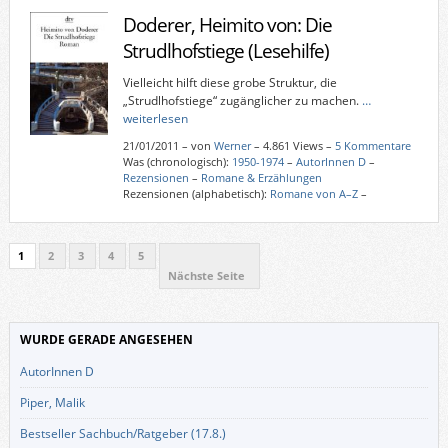
Doderer, Heimito von: Die
Strudlhofstiege (Lesehilfe)
Vielleicht hilft diese grobe Struktur, die
„Strudlhofstiege“ zugänglicher zu machen.
…
weiterlesen
21/01/2011
–
von
Werner
– 4.861 Views –
5 Kommentare
Was (chronologisch):
1950-1974
–
AutorInnen D
–
Rezensionen
–
Romane & Erzählungen
Rezensionen (alphabetisch):
Romane von A–Z
–
1
2
3
4
5
Nächste Seite
WURDE GERADE ANGESEHEN
AutorInnen D
Piper, Malik
Bestseller Sachbuch/Ratgeber (17.8.)