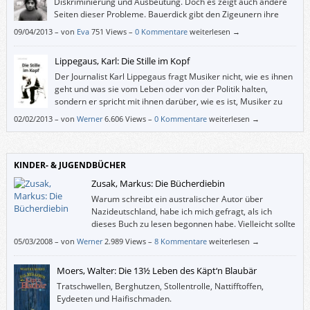
Diskriminierung und Ausbeutung. Doch es zeigt auch andere
Seiten dieser Probleme. Bauerdick gibt den Zigeunern ihre
Menschlichkeit zurück, gesteht ihnen zu, gute und schlechte
09/04/2013
–
von
Eva
751 Views –
0 Kommentare
weiterlesen →
Eigenschaften zu haben wie alle Menschen auf dieser Welt, und holt sie
so aus der Keimfreiheit der übertriebenen politischen Korrektheit (und
Lippegaus, Karl: Die Stille im Kopf
Arroganz).
Der Journalist Karl Lippegaus fragt Musiker nicht, wie es ihnen
geht und was sie vom Leben oder von der Politik halten,
sondern er spricht mit ihnen darüber, wie es ist, Musiker zu
sein, und warum sie gerade jetzt gerade diese Musik machen.
02/02/2013
–
von
Werner
6.606 Views –
0 Kommentare
weiterlesen →
KINDER- & JUGENDBÜCHER
Zusak, Markus: Die Bücherdiebin
Warum schreibt ein australischer Autor über
Nazideutschland, habe ich mich gefragt, als ich
dieses Buch zu lesen begonnen habe. Vielleicht sollte
man also wissen, dass Markus Zusaks Mutter aus
05/03/2008
–
von
Werner
2.989 Views –
8 Kommentare
weiterlesen →
Deutschland und sein Vater aus Österreich stammen und dass ihm seine
Eltern über die Bombenangriffe auf München und die Judenverfolgung im
Moers, Walter: Die 13½ Leben des Käpt‘n Blaubär
Zweiten Weltkrieg erzählt haben.
Tratschwellen, Berghutzen, Stollentrolle, Nattifftoffen,
Eydeeten und Haifischmaden.