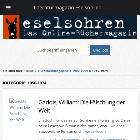
Literaturmagazin Eselsohren –
Sie sind hier:
Home
»
»
Erscheinungsjahr
»
1900-1999
» 1950-1974
KATEGORIE: 1950-1974
Gaddis, William: Die Fälschung der
Welt
Ein Buch, für das es zu Recht einen Führer gibt. Denn
beim Lesen weiß man nicht immer, was – welcher
Satz, welche Person und
… weiterlesen
08/05/2013
–
von
Werner
– 715 Views –
0 Kommentare