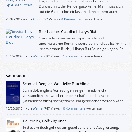
Logik und Realitätsnähe entsprechen dem
Durchschnitt der Pendergast-Reihe. Man muss sich
auf die Geschichte einlassen, dann kommt auch
Spannung auf. So darf es einen nicht stören, dass ein
29/10/2012
–
von
Albert
522 Views –
0 Kommentare
weiterlesen →
Boot zuerst ein Stück im Rückwärtsgang vom Steg wegfährt, bevor der
Anlasser betätigt wird, um den Motor zu starten.
Rossbacher, Claudia: Hillarys Blut
Claudia Rossbacher will spannende und
unterhaltsame Romane schreiben, und das ist ihr mit
ihrem ersten Buch „Hillarys Blut“ auch gelungen. Es
spielt unter Schönen und/oder Reichen auf der
15/09/2008
–
von
Werner
682 Views –
1 Kommentar
weiterlesen →
Karibikinsel Antigua.
SACHBÜCHER
Schmidt-Dengler, Wendelin: Bruchlinien
Schmidt-Denglers Vorlesungen zeigen relativ leicht
verständlich, mit welcher Leidenschaft über Literatur
(wissenschaftlich) nachgedacht und gesprochen werden kann.
10/05/2010
–
von
Werner
747 Views –
0 Kommentare
weiterlesen →
Bauerdick, Rolf: Zigeuner
In diesem Buch geht es um gesellschaftliche Ausgrenzung,