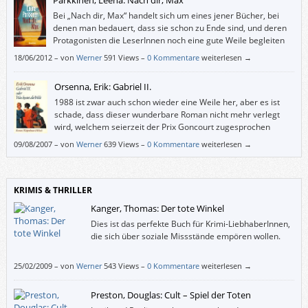
Bei „Nach dir, Max“ handelt sich um eines jener Bücher, bei
denen man bedauert, dass sie schon zu Ende sind, und deren
Protagonisten die LeserInnen noch eine gute Weile begleiten
werden.
18/06/2012
–
von
Werner
591 Views –
0 Kommentare
weiterlesen →
Orsenna, Erik: Gabriel II.
1988 ist zwar auch schon wieder eine Weile her, aber es ist
schade, dass dieser wunderbare Roman nicht mehr verlegt
wird, welchem seierzeit der Prix Goncourt zugesprochen
wurde.
09/08/2007
–
von
Werner
639 Views –
0 Kommentare
weiterlesen →
KRIMIS & THRILLER
Kanger, Thomas: Der tote Winkel
Dies ist das perfekte Buch für Krimi-LiebhaberInnen,
die sich über soziale Missstände empören wollen.
25/02/2009
–
von
Werner
543 Views –
0 Kommentare
weiterlesen →
Preston, Douglas: Cult – Spiel der Toten