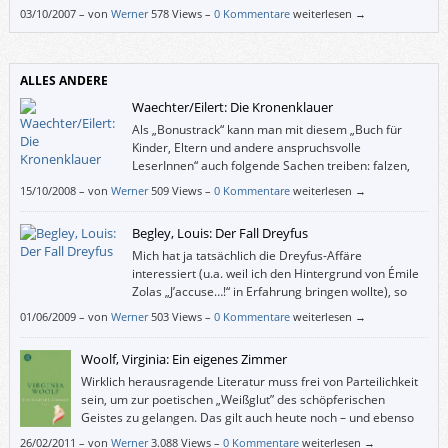
persönliche Bilder und Sätze ein, die mit dem Thema
03/10/2007
–
von
Werner
578 Views –
0 Kommentare
weiterlesen →
“Außenseiter” zu tun haben, und andererseits möchte man doch selbst
rote Haare haben, wenn man damit fliegen könnte. Vor allen bösen
Menschen und Umständen einfach wegfliegen.
ALLES ANDERE
Waechter/Eilert: Die Kronenklauer
Als „Bonustrack“ kann man mit diesem „Buch für
Kinder, Eltern und andere anspruchsvolle
LeserInnen“ auch folgende Sachen treiben: falzen,
raten, reimen, puzzlen, malen, singen und schneiden.
15/10/2008
–
von
Werner
509 Views –
0 Kommentare
weiterlesen →
Begley, Louis: Der Fall Dreyfus
Mich hat ja tatsächlich die Dreyfus-Affäre
interessiert (u.a. weil ich den Hintergrund von Émile
Zolas „J’accuse…!“ in Erfahrung bringen wollte), so
genau allerdings auch wieder nicht. Wie mag es da
01/06/2009
–
von
Werner
503 Views –
0 Kommentare
weiterlesen →
jenen ergehen, die „bloß“ vom Schlagwort Guantánamo angelockt
worden sind?
Woolf, Virginia: Ein eigenes Zimmer
Wirklich herausragende Literatur muss frei von Parteilichkeit
sein, um zur poetischen „Weißglut” des schöpferischen
Geistes zu gelangen. Das gilt auch heute noch – und ebenso
für Männer.
26/02/2011
–
von
Werner
3.088 Views –
0 Kommentare
weiterlesen →