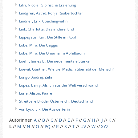
Lilin, Nicolai: Sibirische Erziehung
Lindgren, Astrid: Ronja Räubertochter
Lindner, Erik: Coachingwahn
Link, Charlotte: Das andere Kind
Lippegaus, Karl: Die Stille im Kopf
Lobe, Mira: Die Geggis
Lobe, Mira: Die Omama im Apfelbaum
Loehr, James E.: Die neue mentale Stärke
Loewit, Günther: Wie viel Medizin überlebt der Mensch?
Longo, Andrej: Zehn
Lopez, Barry: Als ich aus der Welt verschwand
Lurie, Alison: Paare
Streitbare Brüder Österreich : Deutschland
von Lyck, Elk: Die Auswerterin
AutorInnen
A
//
B
//
C
//
D
//
E
//
F
//
G
//
H
//
IJ
//
K
//
L
//
M
//
N
//
O
//
PQ
//
R
//
S
//
T
//
UV
//
W
//
XYZ