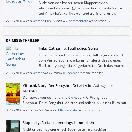
Nicht von den hysterischen Klappentexten
abschrecken lassen („Die böseste und beste Satire
auf Amerika“, „Raffinierter und treffsicherer als
Michael Moore“ etc.). Ich glaube, dergleichen stand
22/05/2007
–
von
Werner
1.085 Views –
2 Kommentare
weiterlesen →
nicht in der Absicht von DBC Pierre.
KRIMIS & THRILLER
Jinks, Catherine: Teuflisches Genie
Es ist mir beim Lesen nicht aufgefallen (und es wird
vom Verlag auch nicht kommuniziert), dass dieses
Buch für “young adults” gedacht ist. Doch das macht
rein gar nichts: Auch wenn “Teuflisches Genie” die
25/06/2008
–
von
Werner
483 Views –
0 Kommentare
weiterlesen →
Perspektive eines Jugendlichen einnimmt, ist es für Erwachsene gewiss
geeignet; für jung gebliebene auf alle Fälle.
Vittachi, Nury: Der Fengshui-Detektiv im Auftrag Ihrer
Majestät
Der etwas wunderliche alte Chinese F. C. Wong lebt in
Singapur. Er ist Fengshui-Meister und teilt sein kleines Büro mit
seiner eigensinnigen jungen Assistentin Joyce und seiner
03/08/2009
–
von
Eva
680 Views –
1 Kommentar
weiterlesen →
ausschließlich an Nagelpflege interessierten Sekretärin Winnie, die ihm
beide überaus auf die Nerven gehen. Da sein Fengshui-Können auch die
Slupetzky, Stefan: Lemmings Himmelfahrt
Reinigung der Atmosphäre nach einem Verbrechen umfasst, passiert es
des Öfteren, dass Wong und Joyce diese Verbrechen auch gleich
Nicht unbedingt wienerisch (oder österreichisch) an