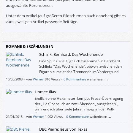
ausgewählte Rezensionen.
Unter dem Artikel (auf größeren Bildschirmen auch daneben) gibt es
zum jeweiligen Artikel passende Beiträge.
ROMANE & ERZÄHLUNGEN
Schlink, Bernhard: Das Wochenende
Eine Spur zuviel fügt sich zusammen in Bernhard
Schlinks “Das Wochenende”, obwohl zwischen den
Figuren zumeist das Trennende im Vordergrund
steht. Nach zwanzig Jahren Gefangenschaft ist der
10/03/2008
–
von
Werner
810 Views –
0 Kommentare
weiterlesen →
Terrorist Jörg überraschend begnadigt worden und seine Schwester
organisiert ein Willkommens-Wochenende mit alten Freunden am Land.
Homer: Ilias
Endlich ohne Hexameter! Lempps Prosa-Übertragung
der „Ilias“ habe ich an zwei Abenden „ausgelesen“,
während ich über viele Jahre hinweg an der Voß-
Übersetzungen gescheitert bin.
21/01/2013
–
von
Werner
1.902 Views –
0 Kommentare
weiterlesen →
DBC Pierre: Jesus von Texas