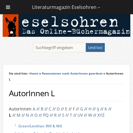
Literaturmagazin Eselsohren –
Sie sind hier:
Home
»
Rezensionen nach AutorInnen geordnet
» AutorInnen
L
AutorInnen L
AutorInnen
A
//
B
//
C
//
D
//
E
//
F
//
G
//
H
//
IJ
//
K
//
L
//
M
//
N
//
O
//
PQ
//
R
//
S
//
T
//
UV
//
W
//
XYZ
Green/Levithan: Will & Will