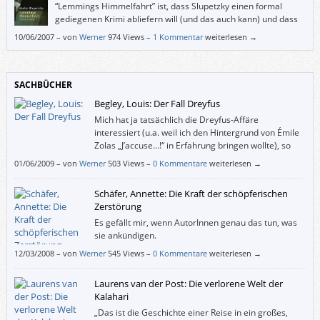
aufklären
“Lemmings Himmelfahrt” ist, dass Slupetzky einen formal
gediegenen Krimi abliefern will (und das auch kann) und dass
er einfach gut schreibt, ohne sich selbstverliebt in seine
10/06/2007
–
von
Werner
974 Views –
1 Kommentar
weiterlesen →
Sprache zu verlieren.
SACHBÜCHER
Begley, Louis: Der Fall Dreyfus
Mich hat ja tatsächlich die Dreyfus-Affäre
interessiert (u.a. weil ich den Hintergrund von Émile
Zolas „J’accuse…!“ in Erfahrung bringen wollte), so
genau allerdings auch wieder nicht. Wie mag es da
01/06/2009
–
von
Werner
503 Views –
0 Kommentare
weiterlesen →
jenen ergehen, die „bloß“ vom Schlagwort Guantánamo angelockt
worden sind?
Schäfer, Annette: Die Kraft der schöpferischen
Zerstörung
Es gefällt mir, wenn AutorInnen genau das tun, was
sie ankündigen.
12/03/2008
–
von
Werner
545 Views –
0 Kommentare
weiterlesen →
Laurens van der Post: Die verlorene Welt der
Kalahari
„Das ist die Geschichte einer Reise in ein großes,