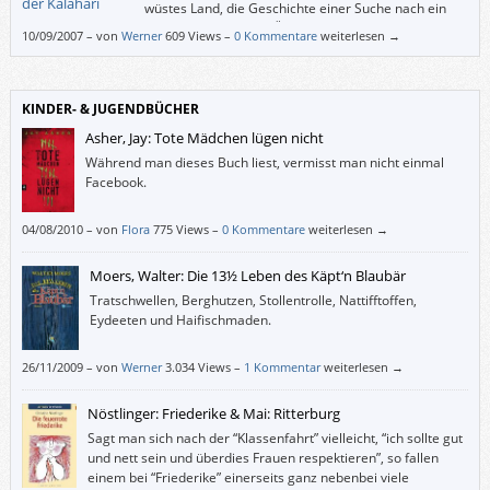
wüstes Land, die Geschichte einer Suche nach ein
paar rein erhaltenen Überresten der einzigen und
10/09/2007
–
von
Werner
609 Views –
0 Kommentare
weiterlesen →
fast gänzlich verschollenen Urbewohner meines Geburtslandes.“
KINDER- & JUGENDBÜCHER
Asher, Jay: Tote Mädchen lügen nicht
Während man dieses Buch liest, vermisst man nicht einmal
Facebook.
04/08/2010
–
von
Flora
775 Views –
0 Kommentare
weiterlesen →
Moers, Walter: Die 13½ Leben des Käpt‘n Blaubär
Tratschwellen, Berghutzen, Stollentrolle, Nattifftoffen,
Eydeeten und Haifischmaden.
26/11/2009
–
von
Werner
3.034 Views –
1 Kommentar
weiterlesen →
Nöstlinger: Friederike & Mai: Ritterburg
Sagt man sich nach der “Klassenfahrt” vielleicht, “ich sollte gut
und nett sein und überdies Frauen respektieren”, so fallen
einem bei “Friederike” einerseits ganz nebenbei viele