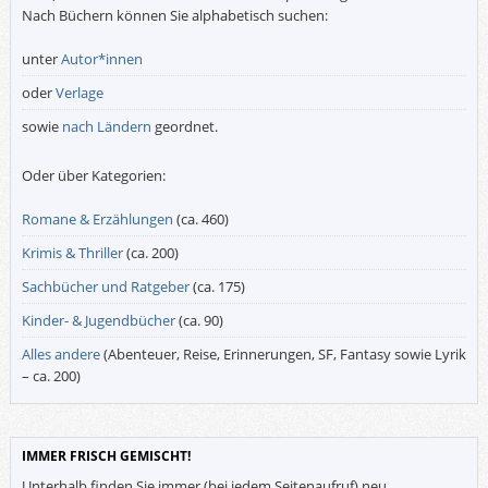
Nach Büchern können Sie alphabetisch suchen:
unter
Autor*innen
oder
Verlage
sowie
nach Ländern
geordnet.
Oder über Kategorien:
Romane & Erzählungen
(ca. 460)
Krimis & Thriller
(ca. 200)
Sachbücher und Ratgeber
(ca. 175)
Kinder- & Jugendbücher
(ca. 90)
Alles andere
(Abenteuer, Reise, Erinnerungen, SF, Fantasy sowie Lyrik
– ca. 200)
IMMER FRISCH GEMISCHT!
Unterhalb finden Sie immer (bei jedem Seitenaufruf) neu