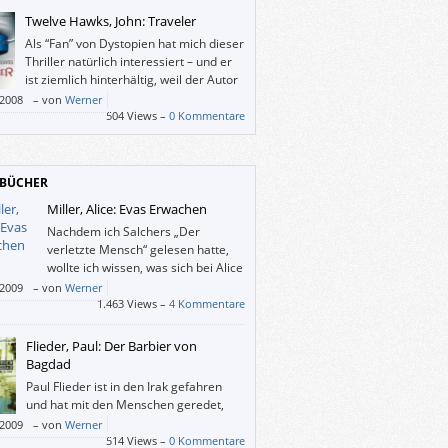
Twelve Hawks, John: Traveler
Als “Fan” von Dystopien hat mich dieser
Thriller natürlich interessiert – und er
ist ziemlich hinterhältig, weil der Autor
die Gegenwart mit ihren technischen
/2008
–
von
Werner
chkeiten als Matrix für die Beschreibung
504 Views –
0 Kommentare
 total überwachten Gesellschaft benutzt.
BÜCHER
Miller, Alice: Evas Erwachen
Nachdem ich Salchers „Der
verletzte Mensch“ gelesen hatte,
wollte ich wissen, was sich bei Alice
Miller in den letzten Jahren so
/2009
–
von
Werner
 hat. Besser gesagt: Vor ca. 25 Jahren waren
1.463 Views –
4 Kommentare
s erste drei Bücher wichtig für mich, ich las
Drama des begabten Kindes“ und sah mich
Flieder, Paul: Der Barbier von
ich selbst als eines. Und jetzt war ich zwar
Bagdad
 erstaunt, dass Miller bei ihrem Thema
Paul Flieder ist in den Irak gefahren
eben ist, sondern über dieses meiner
und hat mit den Menschen geredet,
ng nach schlecht geschriebene Buch.
denen sonst keiner zuhört.
/2009
–
von
Werner
514 Views –
0 Kommentare