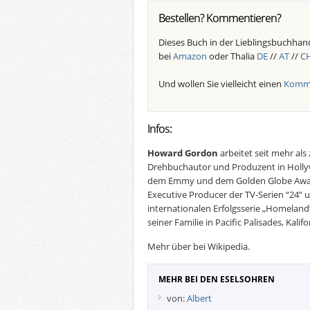
Bestellen? Kommentieren?
Dieses Buch in der Lieblingsbuchhand
bei
Amazon
oder Thalia
DE
//
AT
//
C
Und wollen Sie vielleicht einen
Komme
Infos:
Howard Gordon
arbeitet seit mehr als
Drehbuchautor und Produzent in Holly
dem Emmy und dem Golden Globe Award
Executive Producer der TV-Serien “24” u
internationalen Erfolgsserie „Homelan
seiner Familie in Pacific Palisades, Kalifo
Mehr über bei Wikipedia.
MEHR BEI DEN ESELSOHREN
von:
Albert