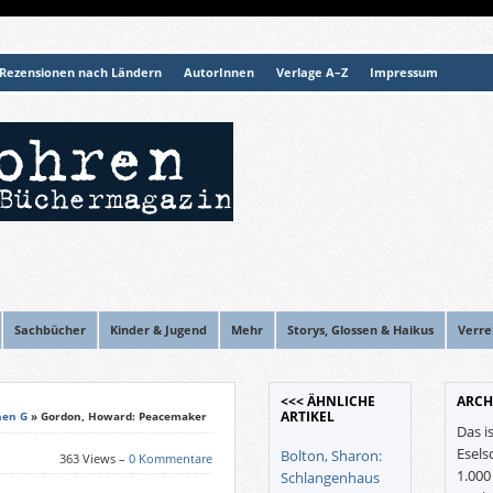
Rezensionen nach Ländern
AutorInnen
Verlage A–Z
Impressum
Sachbücher
Kinder & Jugend
Mehr
Storys, Glossen & Haikus
Verre
<<< ÄHNLICHE
ARCH
ARTIKEL
nen G
» Gordon, Howard: Peacemaker
Das i
Esels
Bolton, Sharon:
363 Views –
0 Kommentare
1.00
Schlangenhaus