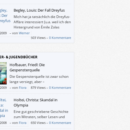
Begley, Louis: Der Fall Dreyfus
Mich hat ja tatsächlich die Dreyfus-
Affäre interessiert (u.a. weil ich den
Hintergrund von Émile Zolas
„J’accuse…!“ in Erfahrung bringen
/2009
–
von
Werner
), so genau allerdings auch wieder nicht.
503 Views –
0 Kommentare
ag es da jenen ergehen, die „bloß“ vom
gwort Guantánamo angelockt worden sind?
ER- & JUGENDBÜCHER
Hofbauer, Friedl: Die
Gespensterquelle
Die Gespensterquelle ist zwar schon
lange versiegt, aber –
/2009
–
von
Flora
879 Views –
0 Kommentare
Holtei, Christa: Skandal in
Olympia
Eine gut geschriebene Geschichte
zum Mitraten, selber Lesen und
Vorlesen. Und man erhält viel
/2008
–
von
Flora
650 Views –
0 Kommentare
mationen über das alte Griechenland.