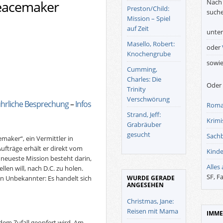
Nach 
eacemaker
Preston/Child:
suche
Mission – Spiel
auf Zeit
unte
Masello, Robert:
oder
Knochengrube
sowi
Cumming,
Charles: Die
Oder 
Trinity
Verschwörung
hrliche Besprechung
–
Infos
Roma
Strand, Jeff:
Krimis
Grabräuber
gesucht
Sach
maker“, ein Vermittler in
ufträge erhält er direkt vom
Kinde
neueste Mission besteht darin,
Alles
llen will, nach D.C. zu holen.
SF, F
WURDE GERADE
in Unbekannter: Es handelt sich
ANGESEHEN
Christmas, Jane:
Reisen mit Mama
IMME
g dem Zufall geopfert wird. Am