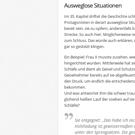
Ausweglose Situationen
Im 35. Kapitel driftet die Geschichte sch
Protagonisten in derart ausweglose Sit
bereit sein, sie zu opfern, anderenfalls 
Strecke. So auch hier. Möglicherweise re
zum Schluss. Das würde auch erklären,
gar so gestelzt klingen.
Ein Beispiel: Frau X musste zusehen, wi
hingerichtet wurden. Mittlerweile hat si
Schläfe und dient als Geisel und Schutz
Geiselnehmer bereits auf sie abgefeuert
den Druck, um endlich die entscheiden
bekommen.
Und was antwortet ihm die schwer trau
glühend heißen Lauf der soeben auf sie
Schläfe)?
Sie entgegnet: „Das habe ich nic
Hohlladung ist gewissermaßen d
unter den Sprengsätzen. Die g