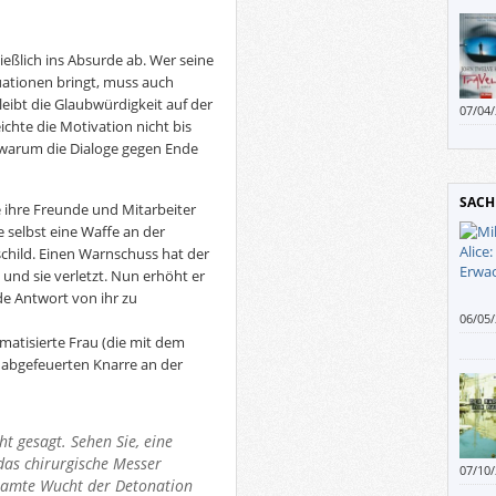
ließlich ins Absurde ab. Wer seine
uationen bringt, muss auch
bleibt die Glaubwürdigkeit auf der
07/04
ichte die Motivation nicht bis
Mögli
 warum die Dialoge gegen Ende
einer
SACH
e ihre Freunde und Mitarbeiter
e selbst eine Waffe an der
schild. Einen Warnschuss hat der
 und sie verletzt. Nun erhöht er
de Antwort von ihr zu
06/05
getan
matisierte Frau (die mit dem
Miller
 abgefeuerten Knarre an der
das „
natürl
nicht
gebli
ht gesagt. Sehen Sie, eine
Meinu
as chirurgische Messer
07/10
esamte Wucht der Detonation