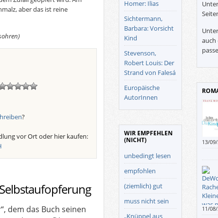
Homer: Ilias
Unter
malz, aber das ist reine
Seite
Sichtermann,
Barbara: Vorsicht
Unter
lsohren)
Kind
auch 
passe
Stevenson,
Robert Louis: Der
Strand von Falesá
Europäische
ROMA
AutorInnen
hreiben
?
WIR EMPFEHLEN
lung vor Ort oder hier kaufen:
(NICHT)
13/09
H
unbedingt lesen
empfohlen
Selbstaufopferung
(ziemlich) gut
muss nicht sein
“, dem das Buch seinen
11/08
„Knüppel aus
Roman