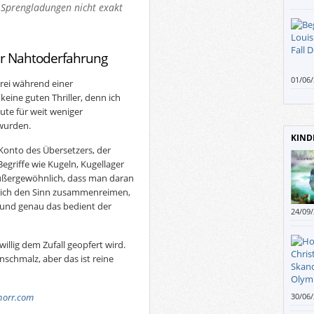
e Sprengladungen nicht exakt
er Nahtoderfahrung
01/06
erei während einer
wollte
keine guten Thriller, denn ich
Wie m
ute für weit weniger
Schla
wurden.
KIND
 Konto des Übersetzers, der
Begriffe wie Kugeln, Kugellager
außergewöhnlich, dass man daran
 sich den Sinn zusammenreimen,
o und genau das bedient der
24/09
twillig dem Zufall geopfert wird.
schmalz, aber das ist reine
norr.com
30/06
Infor