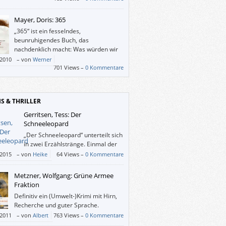
 ihrer Kleinwüchsigkeit von ihrer
ung als Freak angesehen und behandelt
Mayer, Doris: 365
– und nichts daran ändern kann.
„365“ ist ein fesselndes,
beunruhigendes Buch, das
nachdenklich macht: Was würden wir
bereuen, nicht getan zu haben, wenn
/2010
–
von
Werner
bedeutungslos geworden ist?
701 Views –
0 Kommentare
IS & THRILLER
Gerritsen, Tess: Der
Schneeleopard
„Der Schneeleopard“ unterteilt sich
in zwei Erzählstränge. Einmal der
aktuelle Mordfall an Leon Godt mit
/2015
–
von
Heike
64 Views –
0 Kommentare
einen grausamen Details und zum anderen
rzählung von Milli, einer Teilnehmerin der
Metzner, Wolfgang: Grüne Armee
ana-Safari. In gewohnter Tess-Gerritsen-
Fraktion
r wird der Leser in all die verrückten und
Definitiv ein (Umwelt-)Krimi mit Hirn,
mlichen Details der Mordfälle eingeführt
Recherche und guter Sprache.
arf bis zum Schluss selbst raten, wer
/2011
–
von
Albert
763 Views –
0 Kommentare
ch hinter all den Grausamkeiten steckt.