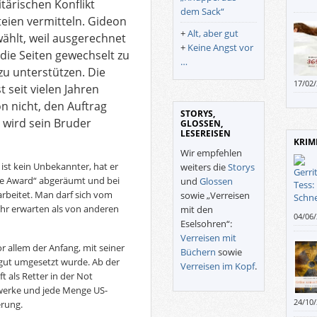
itärischen Konflikt
wegen
dem Sack“
eien vermitteln. Gideon
Umgeb
+
Alt, aber gut
wird 
wählt, weil ausgerechnet
+
Keine Angst vor
 die Seiten gewechselt zu
…
zu unterstützen. Die
17/02
 seit vielen Jahren
Geld 
n nicht, den Auftrag
STORYS,
wird sein Bruder
GLOSSEN,
LESEREISEN
KRIM
Wir empfehlen
ist kein Unbekannter, hat er
weiters die
Storys
e Award“ abgeräumt und bei
und
Glossen
earbeitet. Man darf sich vom
sowie „Verreisen
ehr erwarten als von anderen
mit den
04/06
Eselsohren“:
all s
Verreisen mit
die E
r allem der Anfang, mit seiner
Büchern
sowie
Botsw
 gut umgesetzt wurde. Ab der
Verreisen im Kopf
.
Manie
ft als Retter in der Not
unhei
rwerke und jede Menge US-
und d
24/10
erung.
wirkli