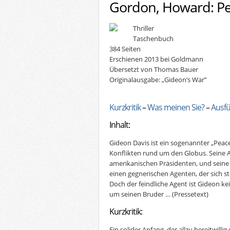
Gordon, Howard: P
Thriller
Taschenbuch
384 Seiten
Erschienen 2013 bei Goldmann
Übersetzt von Thomas Bauer
Originalausgabe: „Gideon’s War”
Kurzkritik
–
Was meinen Sie?
–
Ausfü
Inhalt:
Gideon Davis ist ein sogenannter „Peace
Konflikten rund um den Globus. Seine A
amerikanischen Präsidenten, und seine 
einen gegnerischen Agenten, der sich ste
Doch der feindliche Agent ist Gideon ke
um seinen Bruder …
(Pressetext)
Kurzkritik:
Ein solider Anfang, der allzu bereitwilli