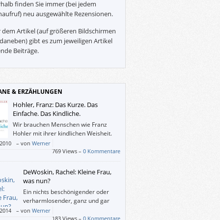
halb finden Sie immer (bei jedem
naufruf) neu ausgewählte Rezensionen.
 dem Artikel (auf größeren Bildschirmen
daneben) gibt es zum jeweiligen Artikel
nde Beiträge.
NE & ERZÄHLUNGEN
Hohler, Franz: Das Kurze. Das
Einfache. Das Kindliche.
Wir brauchen Menschen wie Franz
Hohler mit ihrer kindlichen Weisheit.
/2010
–
von
Werner
769 Views –
0 Kommentare
DeWoskin, Rachel: Kleine Frau,
was nun?
Ein nichts beschönigender oder
verharmlosender, ganz und gar
nicht auf lustig geschriebener
/2014
–
von
Werner
 über die Leiden der jungen Judy, die
183 Views –
0 Kommentare