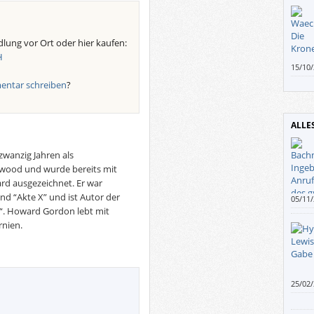
lung vor Ort oder hier kaufen:
H
15/10
auch 
ntar schreiben
?
reime
ALLE
 zwanzig Jahren als
wood und wurde bereits mit
 ausgezeichnet. Er war
nd “Akte X” und ist Autor der
05/11
Verle
d“. Howard Gordon lebt mit
niema
rnien.
25/02
gewar
Essay