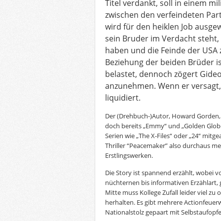
Titel verdankt, soll in einem mil
zwischen den verfeindeten Part
wird für den heiklen Job ausge
sein Bruder im Verdacht steht,
haben und die Feinde der USA 
Beziehung der beiden Brüder ist
belastet, dennoch zögert Gideo
anzunehmen. Wenn er versagt, 
liquidiert.
Der (Drehbuch-)Autor, Howard Gorden, 
doch bereits „Emmy“ und „Golden Glob
Serien wie „The X-Files“ oder „24“ mitg
Thriller “Peacemaker” also durchaus m
Erstlingswerken.
Die Story ist spannend erzählt, wobei vo
nüchternen bis informativen Erzählart,
Mitte muss Kollege Zufall leider viel zu o
herhalten. Es gibt mehrere Actionfeue
Nationalstolz gepaart mit Selbstaufopf