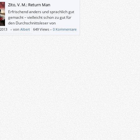
 letzten Wahrheiten predigt.
Zito, V. M.: Return Man
Erfrischend anders und sprachlich gut
gemacht – vielleicht schon zu gut für
den Durchschnittsleser von
Zombiegeschichten.
/2013
–
von
Albert
649 Views –
0 Kommentare