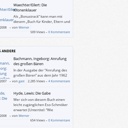
Waechter/Eilert: Die
Kronenklauer
Als „Bonustrack“ kann man mit
diesem „Buch für Kinder, Eltern und
andere anspruchsvolle LeserInnen“
/2008
–
von
Werner
folgende Sachen treiben: falzen, raten,
509 Views –
0 Kommentare
n, puzzlen, malen, singen und schneiden.
S ANDERE
Bachmann, Ingeborg: Anrufung
des großen Bären
In der Ausgabe der “Anrufung des
großen Bären” aus dem Jahr 1962
ist folgende Besprechung des
/2007
–
von
gast
2.285 Views –
4 Kommentare
gers Siegfried Unseld abgedruckt, die wir
ndem vorenthalten möchten.
Hyde, Lewis: Die Gabe
Wer sich von diesem Buch einen
leicht zugänglichen Eso-Schmöker
erwartet (Untertitel: “Wie
Kreativität die Welt bereichert”), sei
/2008
–
von
Werner
nt: “Die Gabe” ist ein überdimensionaler
654 Views –
0 Kommentare
, also eine geistreiche Abhandlung, die