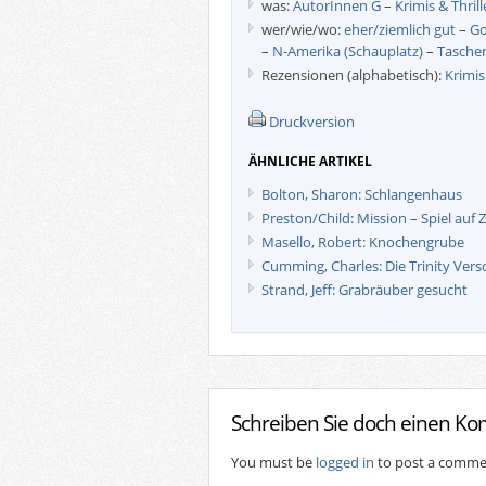
was:
AutorInnen G
–
Krimis & Thrill
wer/wie/wo:
eher/ziemlich gut
–
G
–
N-Amerika (Schauplatz)
–
Tasche
Rezensionen (alphabetisch):
Krimis
Druckversion
ÄHNLICHE ARTIKEL
Bolton, Sharon: Schlangenhaus
Preston/Child: Mission – Spiel auf Z
Masello, Robert: Knochengrube
Cumming, Charles: Die Trinity Ver
Strand, Jeff: Grabräuber gesucht
Schreiben Sie doch einen K
You must be
logged in
to post a comme