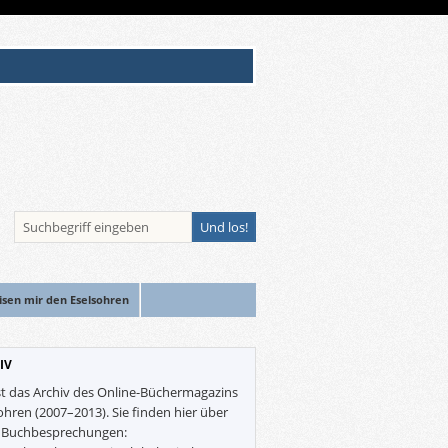
isen mir den Eselsohren
IV
st das Archiv des Online-Büchermagazins
ohren (2007–2013). Sie finden hier über
0 Buchbesprechungen: