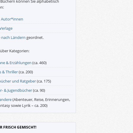
Büchern können Sie alphabetisch
n:
r
Autor*innen
Verlage
e
nach Ländern
geordnet.
über Kategorien:
ne & Erzählungen
(ca. 460)
 & Thriller
(ca. 200)
bücher und Ratgeber
(ca. 175)
r- & Jugendbücher
(ca. 90)
 andere
(Abenteuer, Reise, Erinnerungen,
antasy sowie Lyrik – ca. 200)
R FRISCH GEMISCHT!