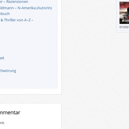
er
–
Rezensionen
keine
oldmann
–
N-Amerika (Autorin)
nbuch
 & Thriller von A–Z
–
01/03
eit
schwörung
ommentar
nt.