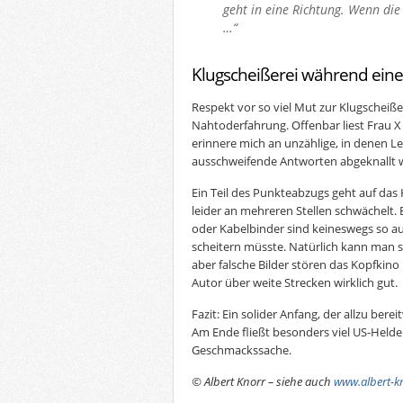
geht in eine Richtung. Wenn di
…“
Klugscheißerei während ein
Respekt vor so viel Mut zur Klugscheiß
Nahtoderfahrung. Offenbar liest Frau X 
erinnere mich an unzählige, in denen Le
ausschweifende Antworten abgeknallt 
Ein Teil des Punkteabzugs geht auf das
leider an mehreren Stellen schwächelt. 
oder Kabelbinder sind keineswegs so 
scheitern müsste. Natürlich kann man
aber falsche Bilder stören das Kopfkin
Autor über weite Strecken wirklich gut.
Fazit: Ein solider Anfang, der allzu berei
Am Ende fließt besonders viel US-Helden
Geschmackssache.
© Albert Knorr – siehe auch
www.albert-k