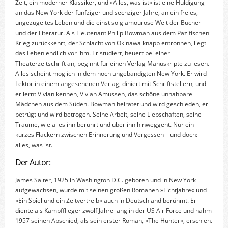
Zeit, ein moderner Klassiker, und »Alles, was ist« ist eine Huldigung
an das New York der fünfziger und sechziger Jahre, an ein freies,
ungezügeltes Leben und die einst so glamouröse Welt der Bücher
und der Literatur. Als Lieutenant Philip Bowman aus dem Pazifischen
Krieg zurückkehrt, der Schlacht von Okinawa knapp entronnen, liegt
das Leben endlich vor ihm. Er studiert, heuert bei einer
Theaterzeitschrift an, beginnt für einen Verlag Manuskripte zu lesen.
Alles scheint möglich in dem noch ungebändigten New York. Er wird
Lektor in einem angesehenen Verlag, diniert mit Schriftstellern, und
er lernt Vivian kennen, Vivian Amussen, das schöne unnahbare
Mädchen aus dem Süden. Bowman heiratet und wird geschieden, er
betrügt und wird betrogen. Seine Arbeit, seine Liebschaften, seine
Träume, wie alles ihn berührt und über ihn hinweggeht. Nur ein
kurzes Flackern zwischen Erinnerung und Vergessen – und doch:
alles, was ist.
Der Autor:
James Salter, 1925 in Washington D.C. geboren und in New York
aufgewachsen, wurde mit seinen großen Romanen »Lichtjahre« und
»Ein Spiel und ein Zeitvertreib« auch in Deutschland berühmt. Er
diente als Kampfflieger zwölf Jahre lang in der US Air Force und nahm
1957 seinen Abschied, als sein erster Roman, »The Hunter«, erschien.