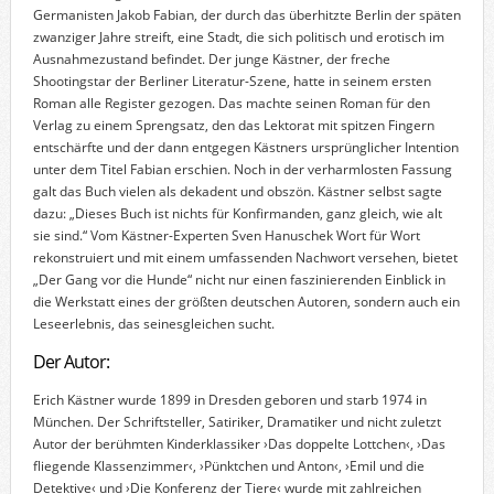
Germanisten Jakob Fabian, der durch das überhitzte Berlin der späten
zwanziger Jahre streift, eine Stadt, die sich politisch und erotisch im
Ausnahmezustand befindet. Der junge Kästner, der freche
Shootingstar der Berliner Literatur-Szene, hatte in seinem ersten
Roman alle Register gezogen. Das machte seinen Roman für den
Verlag zu einem Sprengsatz, den das Lektorat mit spitzen Fingern
entschärfte und der dann entgegen Kästners ursprünglicher Intention
unter dem Titel Fabian erschien. Noch in der verharmlosten Fassung
galt das Buch vielen als dekadent und obszön. Kästner selbst sagte
dazu: „Dieses Buch ist nichts für Konfirmanden, ganz gleich, wie alt
sie sind.“ Vom Kästner-Experten Sven Hanuschek Wort für Wort
rekonstruiert und mit einem umfassenden Nachwort versehen, bietet
„Der Gang vor die Hunde“ nicht nur einen faszinierenden Einblick in
die Werkstatt eines der größten deutschen Autoren, sondern auch ein
Leseerlebnis, das seinesgleichen sucht.
Der Autor:
Erich Kästner wurde 1899 in Dresden geboren und starb 1974 in
München. Der Schriftsteller, Satiriker, Dramatiker und nicht zuletzt
Autor der berühmten Kinderklassiker ›Das doppelte Lottchen‹, ›Das
fliegende Klassenzimmer‹, ›Pünktchen und Anton‹, ›Emil und die
Detektive‹ und ›Die Konferenz der Tiere‹ wurde mit zahlreichen