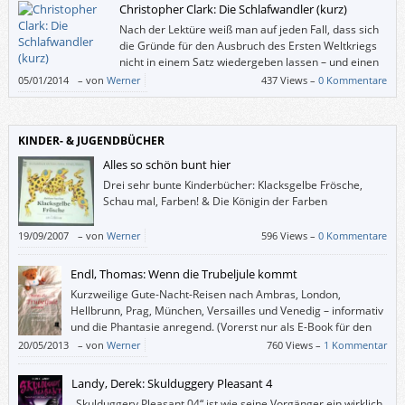
Christopher Clark: Die Schlafwandler (kurz)
Nach der Lektüre weiß man auf jeden Fall, dass sich
die Gründe für den Ausbruch des Ersten Weltkriegs
nicht in einem Satz wiedergeben lassen – und einen
einzigen Staat als Auslöser wird man auch nicht
05/01/2014
–
von
Werner
437 Views –
0 Kommentare
benennen können.
KINDER- & JUGENDBÜCHER
Alles so schön bunt hier
Drei sehr bunte Kinderbücher: Klacksgelbe Frösche,
Schau mal, Farben! & Die Königin der Farben
19/09/2007
–
von
Werner
596 Views –
0 Kommentare
Endl, Thomas: Wenn die Trubeljule kommt
Kurzweilige Gute-Nacht-Reisen nach Ambras, London,
Hellbrunn, Prag, München, Versailles und Venedig – informativ
und die Phantasie anregend. (Vorerst nur als E-Book für den
Kindle.)
20/05/2013
–
von
Werner
760 Views –
1 Kommentar
Landy, Derek: Skulduggery Pleasant 4
„Skulduggery Pleasant 04“ ist wie seine Vorgänger ein wirklich