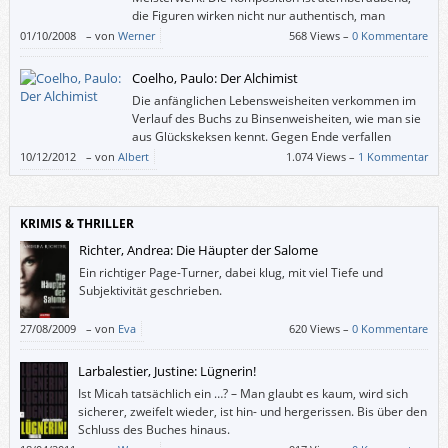
die Figuren wirken nicht nur authentisch, man
erkennt sie auch in sich und anderen wieder.
01/10/2008
–
von
Werner
568 Views –
0 Kommentare
Coelho, Paulo: Der Alchimist
Die anfänglichen Lebensweisheiten verkommen im
Verlauf des Buchs zu Binsenweisheiten, wie man sie
aus Glückskeksen kennt. Gegen Ende verfallen
schließlich alle Beteiligten in einen erschreckenden
10/12/2012
–
von
Albert
1.074 Views –
1 Kommentar
Esoterik-Rausch und man fragt sich, ob sie bunte Frösche gelutscht
haben (die sollen ja ganz tolle Halluzinogene enthalten).
KRIMIS & THRILLER
Richter, Andrea: Die Häupter der Salome
Ein richtiger Page-Turner, dabei klug, mit viel Tiefe und
Subjektivität geschrieben.
27/08/2009
–
von
Eva
620 Views –
0 Kommentare
Larbalestier, Justine: Lügnerin!
Ist Micah tatsächlich ein …? – Man glaubt es kaum, wird sich
sicherer, zweifelt wieder, ist hin- und hergerissen. Bis über den
Schluss des Buches hinaus.