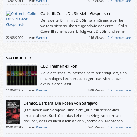
18/04/2011
–
von
Werner
917 Views –
0 Kommentare
Cotterill, Colin: Dr. Siri sieht Gespenster
Der zweite Krimi mit Dr. Siri ist amüsant, aber bei
weitem nicht so überzeugend wie der erste. – Colin
Cotterill scheint vom Erfolg von „Dr. Siri und seine
Toten“ unter gehörigen Druck gesetzt worden zu
22/06/2009
–
von
Werner
446 Views –
0 Kommentare
sein, denn der zweite Krimi mit dem humanistischen, altersweisen 72-
jährigen Pathologen aus Laos wirkt etwas verkrampft geschrieben.
SACHBÜCHER
GEO Themenlexikon
Vielleicht ist es im Internet-Zeitalter antiquiert, sich
ein analoges Lexikon zuzulegen, das sich schwer
aktualisieren lässt.
11/09/2007
–
von
Werner
808 Views –
0 Kommentare
Demick, Barbara: Die Rosen von Sarajevo
„Die Rosen von Sarajevo“ sind nicht „nur“ ein schrecklich
anschauliches Buch über das Leben im Krieg, sondern auch
darüber, dass es nicht allein an den „normalen“ Menschen
liegt, ob sie miteinander auskommen.
05/03/2012
–
von
Werner
961 Views –
0 Kommentare