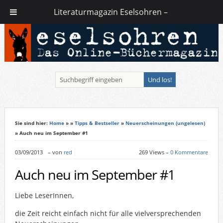
Literaturmagazin Eselsohren –
Sie sind hier:
Home
»
»
Tipps & Bestseller
»
Neuerscheinungen (ungelesen)
» Auch neu im September #1
03/09/2013
–
von
red
269 Views –
0 Kommentare
Auch neu im September #1
Liebe LeserInnen,
die Zeit reicht einfach nicht für alle vielversprechenden