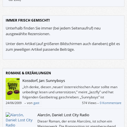
IMMER FRISCH GEMISCHT!
Unterhalb finden Sie immer (bei jedem Seitenaufruf) neu
ausgewählte Rezensionen.
Unter dem Artikel (auf größeren Bildschirmen auch daneben) gibt es
zum jeweiligen Artikel passende Beiträge.
ROMANE & ERZÄHLUNGEN
Kossdorf, Jan: Sunnyboys
„Ich denke, diesen ,neuen‘ österreichischen Autor sollte man
unbedingt lesen und unterstützen,“ meint „Jazzfly“ und hat
folgenden Gastbeitrag geschrieben: „Sunnyboys“ ist
unglaublich authentisch, witzig und, obwohl es in Wien spielt,
24/06/2009
–
von
gast
574 Views –
0 Kommentare
gar nicht Österreich-Wien-klischeehaft geschrieben …
Alarcón, Daniel: Lost City Radio
Dieser Roman, der erste Alarcóns, ist schon ein
Meisterwerk. Die Komposition ist atemberaubend,