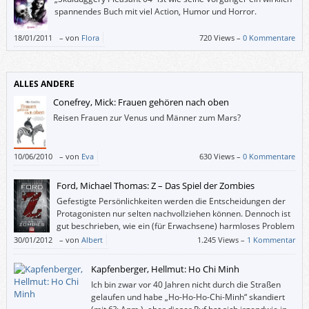
spannendes Buch mit viel Action, Humor und Horror.
18/01/2011
–
von
Flora
720 Views –
0 Kommentare
ALLES ANDERE
Conefrey, Mick: Frauen gehören nach oben
Reisen Frauen zur Venus und Männer zum Mars?
10/06/2010
–
von
Eva
630 Views –
0 Kommentare
Ford, Michael Thomas: Z – Das Spiel der Zombies
Gefestigte Persönlichkeiten werden die Entscheidungen der
Protagonisten nur selten nachvollziehen können. Dennoch ist
gut beschrieben, wie ein (für Erwachsene) harmloses Problem
durch Gruppendruck, Tabletten, Angst vor Eltern und
30/01/2012
–
von
Albert
1.245 Views –
1 Kommentar
Geheimnistuerei zur Katastrophe heranwächst.
Kapfenberger, Hellmut: Ho Chi Minh
Ich bin zwar vor 40 Jahren nicht durch die Straßen
gelaufen und habe „Ho-Ho-Ho-Chi-Minh“ skandiert