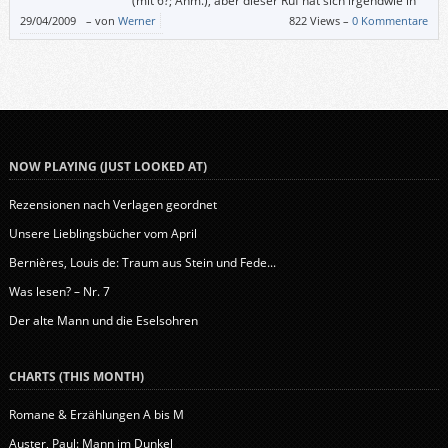
(mit 6?; Anm.), aber dieser Ruf hat sich irgendwie in
mein Gedächtnis gegraben. Und als ich dieses Buch
29/04/2009
–
von
Werner
822 Views –
0 Kommentare
sah, wollte ich endlich in Erfahrung bringen, wer dieser Mann war.
NOW PLAYING (JUST LOOKED AT)
Rezensionen nach Verlagen geordnet
Unsere Lieblingsbücher vom April
Bernières, Louis de: Traum aus Stein und Fede...
Was lesen? – Nr. 7
Der alte Mann und die Eselsohren
CHARTS (THIS MONTH)
Romane & Erzählungen A bis M
Auster, Paul: Mann im Dunkel