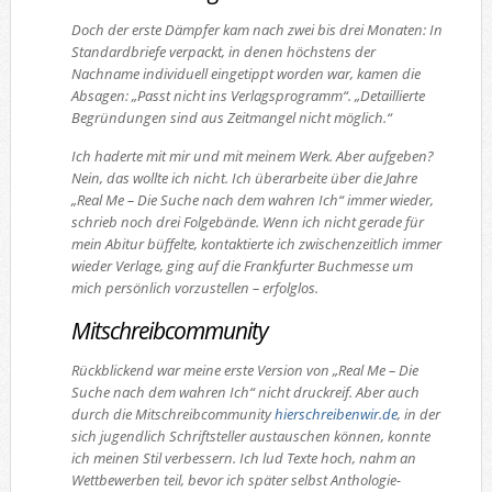
Doch der erste Dämpfer kam nach zwei bis drei Monaten: In
Standardbriefe verpackt, in denen höchstens der
Nachname individuell eingetippt worden war, kamen die
Absagen: „Passt nicht ins Verlagsprogramm“. „Detaillierte
Begründungen sind aus Zeitmangel nicht möglich.“
Ich haderte mit mir und mit meinem Werk. Aber aufgeben?
Nein, das wollte ich nicht. Ich überarbeite über die Jahre
„Real Me – Die Suche nach dem wahren Ich“ immer wieder,
schrieb noch drei Folgebände. Wenn ich nicht gerade für
mein Abitur büffelte, kontaktierte ich zwischenzeitlich immer
wieder Verlage, ging auf die Frankfurter Buchmesse um
mich persönlich vorzustellen – erfolglos.
Mitschreibcommunity
Rückblickend war meine erste Version von „Real Me – Die
Suche nach dem wahren Ich“ nicht druckreif. Aber auch
durch die Mitschreibcommunity
hierschreibenwir.de
, in der
sich jugendlich Schriftsteller austauschen können, konnte
ich meinen Stil verbessern. Ich lud Texte hoch, nahm an
Wettbewerben teil, bevor ich später selbst Anthologie-