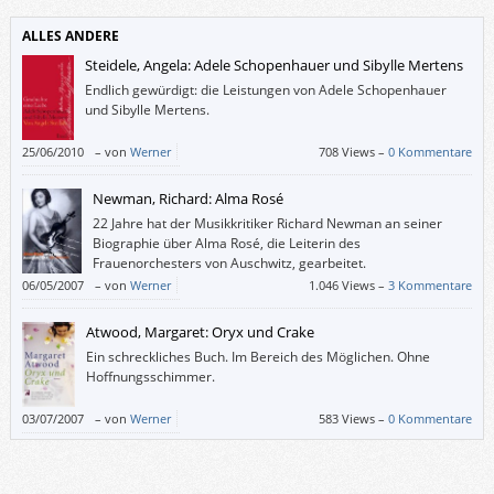
ALLES ANDERE
Steidele, Angela: Adele Schopenhauer und Sibylle Mertens
Endlich gewürdigt: die Leistungen von Adele Schopenhauer
und Sibylle Mertens.
25/06/2010
–
von
Werner
708 Views –
0 Kommentare
Newman, Richard: Alma Rosé
22 Jahre hat der Musikkritiker Richard Newman an seiner
Biographie über Alma Rosé, die Leiterin des
Frauenorchesters von Auschwitz, gearbeitet.
06/05/2007
–
von
Werner
1.046 Views –
3 Kommentare
Atwood, Margaret: Oryx und Crake
Ein schreckliches Buch. Im Bereich des Möglichen. Ohne
Hoffnungsschimmer.
03/07/2007
–
von
Werner
583 Views –
0 Kommentare