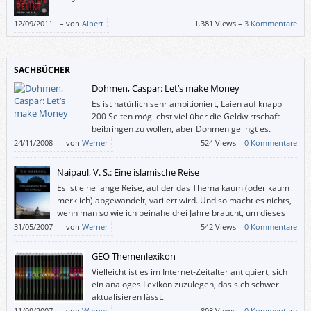
12/09/2011
–
von
Albert
1.381 Views –
3 Kommentare
SACHBÜCHER
Dohmen, Caspar: Let’s make Money
Es ist natürlich sehr ambitioniert, Laien auf knapp
200 Seiten möglichst viel über die Geldwirtschaft
beibringen zu wollen, aber Dohmen gelingt es.
24/11/2008
–
von
Werner
524 Views –
0 Kommentare
Naipaul, V. S.: Eine islamische Reise
Es ist eine lange Reise, auf der das Thema kaum (oder kaum
merklich) abgewandelt, variiert wird. Und so macht es nichts,
wenn man so wie ich beinahe drei Jahre braucht, um dieses
Buch fertigzulesen: Es ist immer wieder, aber nicht in einem
31/05/2007
–
von
Werner
542 Views –
0 Kommentare
fort interessant.
GEO Themenlexikon
Vielleicht ist es im Internet-Zeitalter antiquiert, sich
ein analoges Lexikon zuzulegen, das sich schwer
aktualisieren lässt.
11/09/2007
–
von
Werner
808 Views –
0 Kommentare