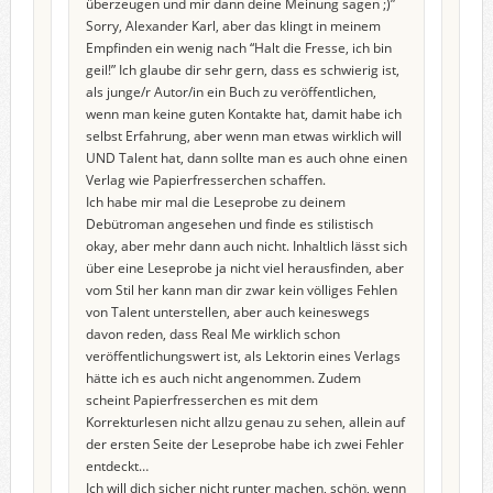
überzeugen und mir dann deine Meinung sagen ;)”
Sorry, Alexander Karl, aber das klingt in meinem
Empfinden ein wenig nach “Halt die Fresse, ich bin
geil!” Ich glaube dir sehr gern, dass es schwierig ist,
als junge/r Autor/in ein Buch zu veröffentlichen,
wenn man keine guten Kontakte hat, damit habe ich
selbst Erfahrung, aber wenn man etwas wirklich will
UND Talent hat, dann sollte man es auch ohne einen
Verlag wie Papierfresserchen schaffen.
Ich habe mir mal die Leseprobe zu deinem
Debütroman angesehen und finde es stilistisch
okay, aber mehr dann auch nicht. Inhaltlich lässt sich
über eine Leseprobe ja nicht viel herausfinden, aber
vom Stil her kann man dir zwar kein völliges Fehlen
von Talent unterstellen, aber auch keineswegs
davon reden, dass Real Me wirklich schon
veröffentlichungswert ist, als Lektorin eines Verlags
hätte ich es auch nicht angenommen. Zudem
scheint Papierfresserchen es mit dem
Korrekturlesen nicht allzu genau zu sehen, allein auf
der ersten Seite der Leseprobe habe ich zwei Fehler
entdeckt…
Ich will dich sicher nicht runter machen, schön, wenn