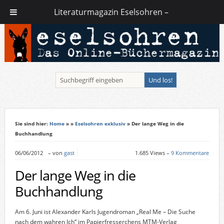
Literaturmagazin Eselsohren –
Sie sind hier:
Home
»
»
Eselsohren exklusiv
» Der lange Weg in die
Buchhandlung
06/06/2012
–
von
gast
1.685 Views –
9 Kommentare
Der lange Weg in die
Buchhandlung
Am 6. Juni ist Alexander Karls Jugendroman „Real Me – Die Suche
nach dem wahren Ich“ im Papierfresserchens MTM-Verlag