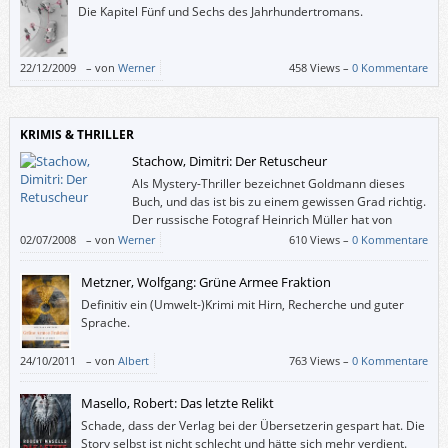
Die Kapitel Fünf und Sechs des Jahrhundertromans.
22/12/2009
–
von
Werner
458 Views –
0 Kommentare
KRIMIS & THRILLER
Stachow, Dimitri: Der Retuscheur
Als Mystery-Thriller bezeichnet Goldmann dieses
Buch, und das ist bis zu einem gewissen Grad richtig.
Der russische Fotograf Heinrich Müller hat von
seinem Vater eine Gabe geerbt: Menschen, die er
02/07/2008
–
von
Werner
610 Views –
0 Kommentare
aus Fotos herausretuschiert, sterben.
Metzner, Wolfgang: Grüne Armee Fraktion
Definitiv ein (Umwelt-)Krimi mit Hirn, Recherche und guter
Sprache.
24/10/2011
–
von
Albert
763 Views –
0 Kommentare
Masello, Robert: Das letzte Relikt
Schade, dass der Verlag bei der Übersetzerin gespart hat. Die
Story selbst ist nicht schlecht und hätte sich mehr verdient.