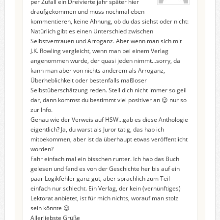
per Zufall ein Dreivierteljahr später hier
draufgekommen und muss nochmal eben
kommentieren, keine Ahnung, ob du das siehst oder nicht:
Natürlich gibt es einen Unterschied zwischen
Selbstvertrauen und Arroganz. Aber wenn man sich mit
J.K. Rowling vergleicht, wenn man bei einem Verlag
angenommen wurde, der quasi jeden nimmt…sorry, da
kann man aber von nichts anderem als Arroganz,
Überheblichkeit oder bestenfalls maßloser
Selbstüberschätzung reden. Stell dich nicht immer so geil
dar, dann kommst du bestimmt viel positiver an 😉 nur so
zur Info.
Genau wie der Verweis auf HSW…gab es diese Anthologie
eigentlich? Ja, du warst als Juror tätig, das hab ich
mitbekommen, aber ist da überhaupt etwas veröffentlicht
worden?
Fahr einfach mal ein bisschen runter. Ich hab das Buch
gelesen und fand es von der Geschichte her bis auf ein
paar Logikfehler ganz gut, aber sprachlich zum Teil
einfach nur schlecht. Ein Verlag, der kein (vernünftiges)
Lektorat anbietet, ist für mich nichts, worauf man stolz
sein könnte 😉
Allerliebste Grüße