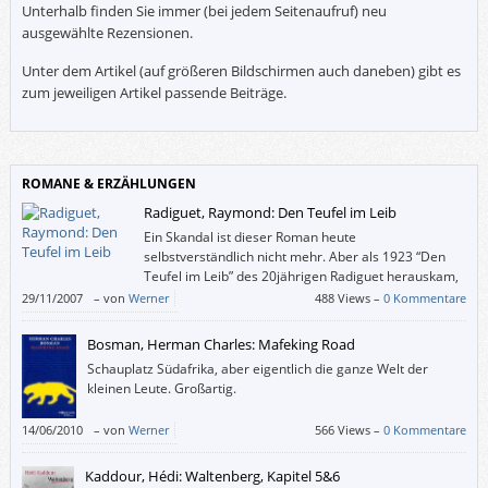
Unterhalb finden Sie immer (bei jedem Seitenaufruf) neu
ausgewählte Rezensionen.
Unter dem Artikel (auf größeren Bildschirmen auch daneben) gibt es
zum jeweiligen Artikel passende Beiträge.
ROMANE & ERZÄHLUNGEN
Radiguet, Raymond: Den Teufel im Leib
Ein Skandal ist dieser Roman heute
selbstverständlich nicht mehr. Aber als 1923 “Den
Teufel im Leib” des 20jährigen Radiguet herauskam,
sah man darin eine Verhöhnung der Familie und der
29/11/2007
–
von
Werner
488 Views –
0 Kommentare
Kriegsveteranen. Und heutzutage wirkt diese Liebesgeschichte
überhaupt nicht antiquiert.
Bosman, Herman Charles: Mafeking Road
Schauplatz Südafrika, aber eigentlich die ganze Welt der
kleinen Leute. Großartig.
14/06/2010
–
von
Werner
566 Views –
0 Kommentare
Kaddour, Hédi: Waltenberg, Kapitel 5&6