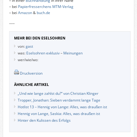
– in einer
Buchhandlung
in Ihrer Nähe
– bei
Papierfresserchens MTM-Verlag
– bei
Amazon
&
buch.de
–––
MEHR BEI DEN ESELSOHREN
von:
gast
was:
Eselsohren exklusiv
–
Meinungen
wer/wie/wo:
Druckversion
ÄHNLICHE ARTIKEL
„Und wie lange zahlst du?“ von Christian Klinger
Tropper, Jonathan: Sieben verdammt lange Tage
Hotlist 13 – Hennig von Lange: Alles, was draußen ist
Hennig von Lange, Saskia: Alles, was draußen ist
Hinter den Kulissen des Erfolgs