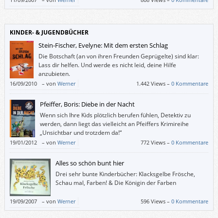
KINDER- & JUGENDBÜCHER
Stein-Fischer, Evelyne: Mit dem ersten Schlag
Die Botschaft (an von ihren Freunden Geprügelte) sind klar:
Lass dir helfen. Und werde es nicht leid, deine Hilfe
anzubieten.
16/09/2010
–
von
Werner
1.442 Views –
0 Kommentare
Pfeiffer, Boris: Diebe in der Nacht
Wenn sich Ihre Kids plötzlich berufen fühlen, Detektiv zu
werden, dann liegt das vielleicht an Pfeiffers Krimireihe
„Unsichtbar und trotzdem da!“
19/01/2012
–
von
Werner
772 Views –
0 Kommentare
Alles so schön bunt hier
Drei sehr bunte Kinderbücher: Klacksgelbe Frösche,
Schau mal, Farben! & Die Königin der Farben
19/09/2007
–
von
Werner
596 Views –
0 Kommentare