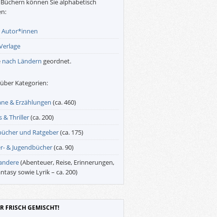
Büchern können Sie alphabetisch
n:
r
Autor*innen
Verlage
e
nach Ländern
geordnet.
über Kategorien:
ne & Erzählungen
(ca. 460)
 & Thriller
(ca. 200)
bücher und Ratgeber
(ca. 175)
r- & Jugendbücher
(ca. 90)
 andere
(Abenteuer, Reise, Erinnerungen,
antasy sowie Lyrik – ca. 200)
R FRISCH GEMISCHT!