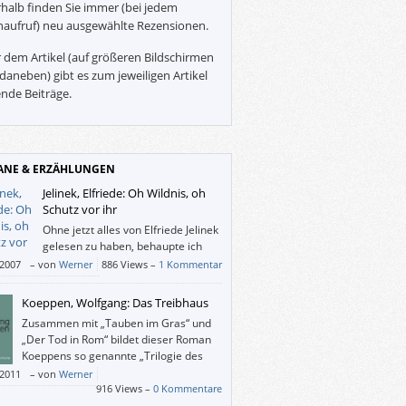
halb finden Sie immer (bei jedem
naufruf) neu ausgewählte Rezensionen.
 dem Artikel (auf größeren Bildschirmen
daneben) gibt es zum jeweiligen Artikel
nde Beiträge.
NE & ERZÄHLUNGEN
Jelinek, Elfriede: Oh Wildnis, oh
Schutz vor ihr
Ohne jetzt alles von Elfriede Jelinek
gelesen zu haben, behaupte ich
einmal, dieses Buch (aus dem Jahr
/2007
–
von
Werner
886 Views –
1 Kommentar
sei ihr zugänglichstes.
Koeppen, Wolfgang: Das Treibhaus
Zusammen mit „Tauben im Gras“ und
„Der Tod in Rom“ bildet dieser Roman
Koeppens so genannte „Trilogie des
Scheiterns“, welche sich auch für einen
/2011
–
von
Werner
lick oder eine (erste) Auseinandersetzung
916 Views –
0 Kommentare
er Nachkriegs-Vergangenheit eignet.