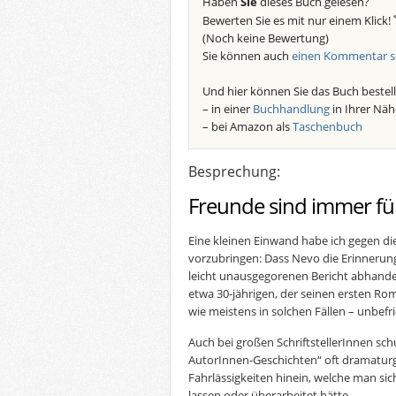
Haben
Sie
dieses Buch gelesen?
Bewerten Sie es mit nur einem Klick!
(Noch keine Bewertung)
Sie können auch
einen Kommentar s
Und hier können Sie das Buch bestell
– in einer
Buchhandlung
in Ihrer Näh
– bei Amazon als
Taschenbuch
Besprechung:
Freunde sind immer fü
Eine kleinen Einwand habe ich gegen d
vorzubringen: Dass Nevo die Erinnerunge
leicht unausgegorenen Bericht abhandelt
etwa 30-jährigen, der seinen ersten Roma
wie meistens in solchen Fällen – unbefr
Auch bei großen SchriftstellerInnen sch
AutorInnen-Geschichten“ oft dramaturgi
Fahrlässigkeiten hinein, welche man si
lassen oder überarbeitet hätte.