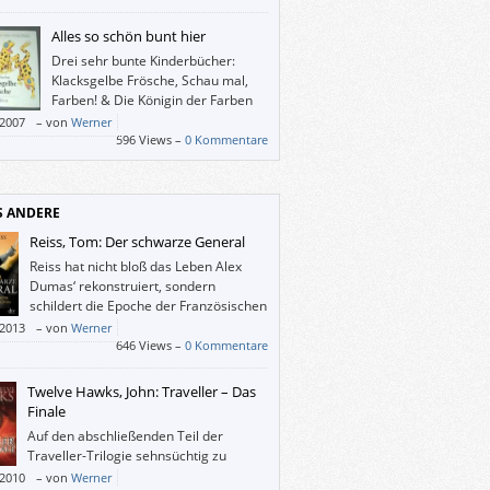
n. Und für diese Mädchen ist dieses Buch
geschrieben.
Alles so schön bunt hier
Drei sehr bunte Kinderbücher:
Klacksgelbe Frösche, Schau mal,
Farben! & Die Königin der Farben
/2007
–
von
Werner
596 Views –
0 Kommentare
S ANDERE
Reiss, Tom: Der schwarze General
Reiss hat nicht bloß das Leben Alex
Dumas‘ rekonstruiert, sondern
schildert die Epoche der Französischen
Revolution und Napoleons so
/2013
–
von
Werner
isreich, vorstell- und verstehbar, dass „Der
646 Views –
0 Kommentare
rze General“ auch Menschen interessieren
e, denen sowohl der Soldat als auch sein
Twelve Hawks, John: Traveller – Das
tsteller-Sohn egal sind.
Finale
Auf den abschließenden Teil der
Traveller-Trilogie sehnsüchtig zu
warten, hat sich nicht gelohnt.
/2010
–
von
Werner