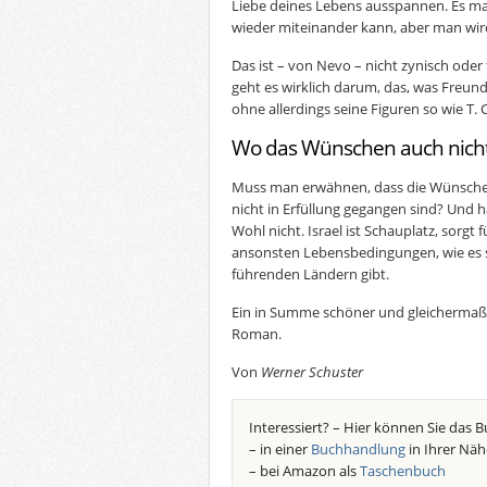
Liebe deines Lebens ausspannen. Es mag
wieder miteinander kann, aber man wi
Das ist – von Nevo – nicht zynisch ode
geht es wirklich darum, das, was Freund
ohne allerdings seine Figuren so wie T. 
Wo das Wünschen auch nicht 
Muss man erwähnen, dass die Wünsche 
nicht in Erfüllung gegangen sind? Und ha
Wohl nicht. Israel ist Schauplatz, sorgt 
ansonsten Lebensbedingungen, wie es s
führenden Ländern gibt.
Ein in Summe schöner und gleichermaße
Roman.
Von
Werner Schuster
Interessiert? – Hier können Sie das B
– in einer
Buchhandlung
in Ihrer Näh
– bei Amazon als
Taschenbuch