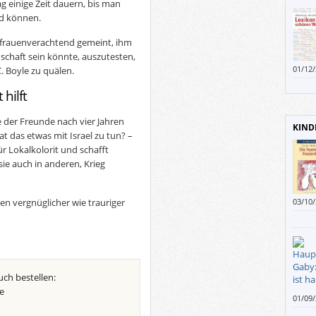
 einige Zeit dauern, bis man
rd können.
r frauenverachtend gemeint, ihm
schaft sein könnte, auszutesten,
01/12
C. Boyle zu quälen.
haben
hilft
der Freunde nach vier Jahren
KIND
t das etwas mit Israel zu tun? –
für Lokalkolorit und schafft
ie auch in anderen, Krieg
n vergnüglicher wie trauriger
03/10
fallen
neben
die m
und a
Haare
Vor a
uch bestellen:
einfa
e
01/09
gerne