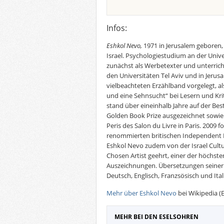
Infos:
Eshkol Nevo,
1971 in Jerusalem geboren,
Israel. Psychologiestudium an der Univer
zunächst als Werbetexter und unterricht
den Universitäten Tel Aviv und in Jerus
vielbeachteten Erzählband vorgelegt, a
und eine Sehnsucht“ bei Lesern und Krit
stand über eineinhalb Jahre auf der Bes
Golden Book Prize ausgezeichnet sowi
Peris des Salon du Livre in Paris. 2009 
renommierten britischen Independent F
Eshkol Nevo zudem von der Israel Cultu
Chosen Artist geehrt, einer der höchsten
Auszeichnungen. Übersetzungen seiner 
Deutsch, Englisch, Franzsösisch und Ital
Mehr über Eshkol Nevo
bei Wikipedia (E
MEHR BEI DEN ESELSOHREN