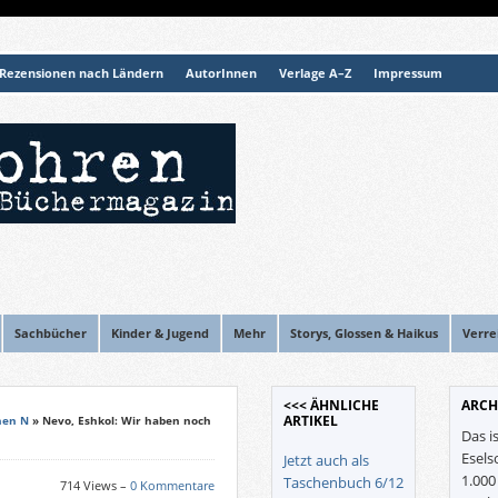
Rezensionen nach Ländern
AutorInnen
Verlage A–Z
Impressum
Sachbücher
Kinder & Jugend
Mehr
Storys, Glossen & Haikus
Verre
<<< ÄHNLICHE
ARCH
ARTIKEL
nen N
» Nevo, Eshkol: Wir haben noch
Das i
Esels
Jetzt auch als
1.00
Taschenbuch 6/12
714 Views –
0 Kommentare