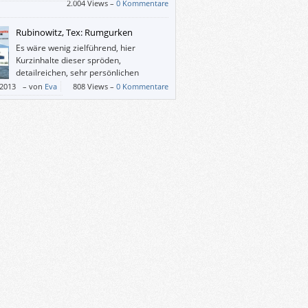
2.004 Views –
0 Kommentare
Rubinowitz, Tex: Rumgurken
Es wäre wenig zielführend, hier
Kurzinhalte dieser spröden,
detailreichen, sehr persönlichen
Reisegeschichten darzubieten, um den
/2013
–
von
Eva
808 Views –
0 Kommentare
/die Leserin zu verlocken, dieses Buch zu
. Vielmehr möchte ich beschreiben, was es
ir gemacht hat, das Buch: Ich habe ebenfalls
angen, rumzugurken, auf meine Art halt.