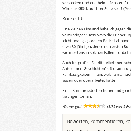
verstecken und erst beim nächsten Fin
Wird das Glück auf ihrer Seite sein?
(Pre
Kurzkritik:
Eine kleinen Einwand habe ich gegen d
vorzubringen: Dass Nevo die Erinnerunge
leicht unausgegorenen Bericht abhandelt
etwa 30-jährigen, der seinen ersten Roma
wie meistens in solchen Fällen – unbefr
Auch bei großen SchriftstellerInnen sch
AutorInnen-Geschichten“ oft dramaturgi
Fahrlässigkeiten hinein, welche man si
lassen oder überarbeitet hätte.
Ein in Summe jedoch schöner und gleic
trauriger Roman.
Werner gibt
(3,75 von 5 Es
Bewerten, kommentieren, ka