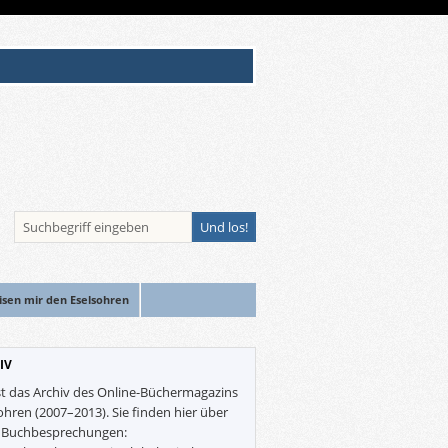
isen mir den Eselsohren
IV
st das Archiv des Online-Büchermagazins
ohren (2007–2013). Sie finden hier über
0 Buchbesprechungen: