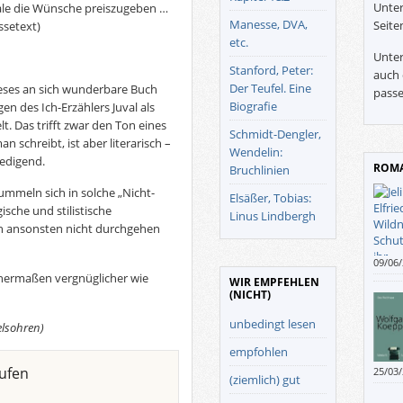
Unter
ale die Wünsche preiszugeben …
Manesse, DVA,
Seite
ssetext)
etc.
Unter
Stanford, Peter:
auch 
Der Teufel. Eine
ieses an sich wunderbare Buch
passe
Biografie
n des Ich-Erzählers Juval als
. Das trifft zwar den Ton eines
Schmidt-Dengler,
n schreibt, ist aber literarisch –
Wendelin:
iedigend.
ROMA
Bruchlinien
ummeln sich in solche „Nicht-
Elsäßer, Tobias:
sche und stilistische
Linus Lindbergh
ch ansonsten nicht durchgehen
09/06
1985) 
hermaßen vergnüglicher wie
WIR EMPFEHLEN
(NICHT)
unbedingt lesen
elsohren)
empfohlen
ufen
25/03
(ziemlich) gut
Rückb
mit d