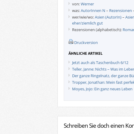
von:
Werner
was:
AutorInnen N
–
Rezensionen
wer/wie/wo:
Asien (AutorIn)
–
Asie
eher/ziemlich gut
Rezensionen (alphabetisch):
Roman
Druckversion
ÄHNLICHE ARTIKEL
Jetzt auch als Taschenbuch 6/12
Teller, Janne: Nichts – Was im Leben
Der ganze Ringelnatz, der ganze B
Tropper, Jonathan: Mein fast perf
Moyes, Jojo: Ein ganz neues Leben
Schreiben Sie doch einen K