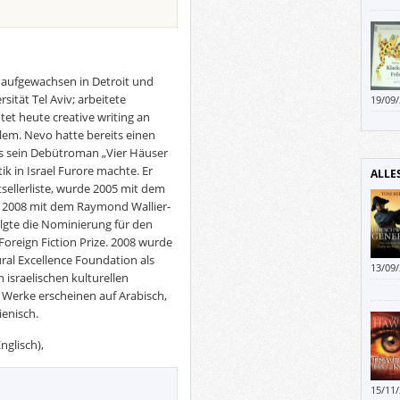
hätte
auch 
 aufgewachsen in Detroit und
sität Tel Aviv; arbeitete
19/09
et heute creative writing an
alem. Nevo hatte bereits einen
ls sein Debütroman „Vier Häuser
ik in Israel Furore machte. Er
ALLE
tsellerliste, wurde 2005 mit dem
e 2008 mit dem Raymond Wallier-
folgte die Nominierung für den
oreign Fiction Prize. 2008 wurde
ral Excellence Foundation als
13/09
 israelischen kulturellen
kenntn
Werke erscheinen auf Arabisch,
schwa
ienisch.
müsst
Schrif
nglisch),
15/11