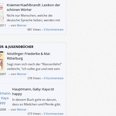
Kräemer/Kaehlbrandt: Lexikon der
schönen Wörter
Nicht nur Menschen, welche die
deutsche Sprache lieben, werden mit
diesem Büchlein ihre helle Freude
/2011
–
von
Werner
.
881 Views –
0 Kommentare
ER- & JUGENDBÜCHER
Nöstlinger: Friederike & Mai:
Ritterburg
Sagt man sich nach der “Klassenfahrt”
vielleicht, “ich sollte gut und nett sein
und überdies Frauen respektieren”, so
/2007
–
von
Werner
 einem bei “Friederike” einerseits ganz
578 Views –
0 Kommentare
bei viele persönliche Bilder und Sätze ein,
it dem Thema “Außenseiter” zu tun haben,
Hauptmann, Gaby: Kaya ist
ndererseits möchte man doch selbst rote
happy
 haben, wenn man damit fliegen könnte.
In diesem Buch geht es darum,
llen bösen Menschen und Umständen
dass es Mädchen und Pferde gibt.
ch wegfliegen.
Weil viele Mädchen Pferde lieben,
/2008
–
von
Werner
 reiten und noch viel lieber eigene Pferde
573 Views –
0 Kommentare