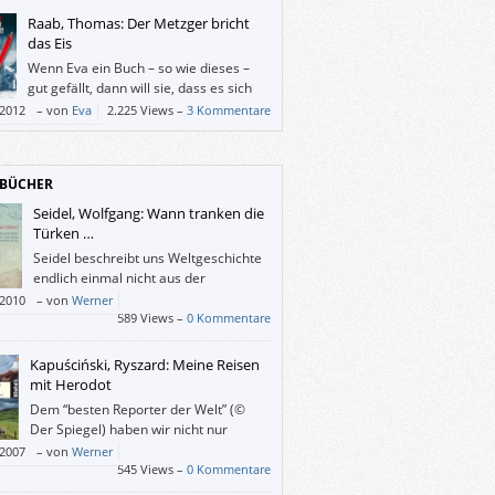
Raab, Thomas: Der Metzger bricht
das Eis
Wenn Eva ein Buch – so wie dieses –
gut gefällt, dann will sie, dass es sich
„gut benimmt“, das heißt, sie liest es
/2012
–
von
Eva
2.225 Views –
3 Kommentare
ders aufmerksam. Allfällige
eimtheiten und Schlampereien schmerzen
ann leider umso mehr.
BÜCHER
Seidel, Wolfgang: Wann tranken die
Türken …
Seidel beschreibt uns Weltgeschichte
endlich einmal nicht aus der
Perspektive der „Sieger“.
/2010
–
von
Werner
589 Views –
0 Kommentare
Kapuściński, Ryszard: Meine Reisen
mit Herodot
Dem “besten Reporter der Welt” (©
Der Spiegel) haben wir nicht nur
zahlreiche aufschlussreiche Berichte
/2007
–
von
Werner
 ja, über die Welt zu verdanken, sondern
545 Views –
0 Kommentare
dieses persönliche Buch.