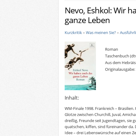
Nevo, Eshkol: Wir 
ganze Leben
Kurzkritik
–
Was meinen Sie?
–
Ausführl
Roman
Taschenbuch (dtv
Aus dem Hebräi
Originalausgabe:
Inhalt:
WM-Finale 1998. Frankreich – Brasilien.
Glotze zwischen Churchill, Juval, Amichai
dreißig, Freunde seit Jugendtagen, sie
quatschen, kiffen, sind füreinander da. D
Idee – drei Lebenswünsche auf einen Zet