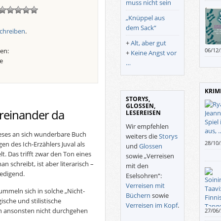
muss nicht sein
„Knüppel aus
dem Sack“
chreiben
.
+
Alt, aber gut
en:
06/12
+
Keine Angst vor
e
…
KRIM
STORYS,
GLOSSEN,
reinander da
LESEREISEN
Wir empfehlen
ieses an sich wunderbare Buch
weiters die
Storys
28/10
n des Ich-Erzählers Juval als
und
Glossen
Album
. Das trifft zwar den Ton eines
sowie „Verreisen
Buch 
n schreibt, ist aber literarisch –
mit den
Teena
iedigend.
Eselsohren“:
ander
Verreisen mit
wenig
ummeln sich in solche „Nicht-
Büchern
sowie
sche und stilistische
Verreisen im Kopf
.
ch ansonsten nicht durchgehen
27/06
Super