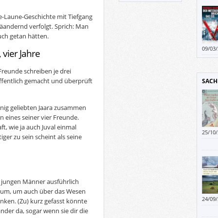
te-Laune-Geschichte mit Tiefgang
 mäandernd verfolgt. Sprich: Man
auch getan hätten.
09/03
 vier Jahre
beson
Unger
Freunde schreiben je drei
sie d
öffentlich gemacht und überprüft
SACH
innig geliebten Jaara zusammen
en eines seiner vier Freunde.
t, wie ja auch Juval einmal
25/10
ger zu sein scheint als seine
 jungen Männer ausführlich
 Raum, um auch über das Wesen
24/09
ken. (Zu) kurz gefasst könnte
über,
der da, sogar wenn sie dir die
auch 