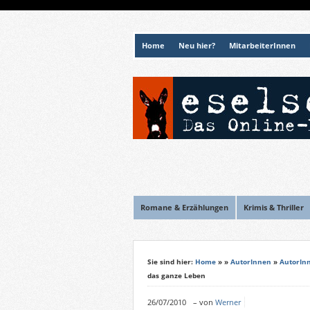
Home
Neu hier?
MitarbeiterInnen
Romane & Erzählungen
Krimis & Thriller
Sie sind hier:
Home
»
»
AutorInnen
»
AutorIn
das ganze Leben
26/07/2010
–
von
Werner