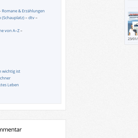
–
Romane & Erzählungen
n (Schauplatz)
–
dtv
–
e von A–Z
–
23/01
Leser
lesen
mit m
angef
 wichtig ist
üchner
ektes Leben
ommentar