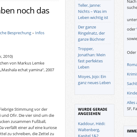
Nach 
Teller, Janne:
suche
haben noch das
Nichts – Was im
Leben wichtig ist
unte
Der ganze
oder
iche Besprechung
–
Infos
Ringelnatz, der
sowi
ganze Büchner
Tropper,
Oder 
Jonathan: Mein
, 2010)
fast perfektes
schen von Markus Lemke
Roma
Leben
 „Mashala echat yamina“, 2007
Krimis
Moyes, Jojo: Ein
ganz neues Leben
Sach
Kinde
Alles
SF, F
 Fiebrige Stimmung vor der
WURDE GERADE
ANGESEHEN
 und Ofir. Die vier sind um die
 gucken zusammen Fußball,
Kaddour, Hédi:
a verfällt einer auf eine kuriose
Waltenberg,
IMME
tel zu schreiben, die Zettel zu
Kapitel 1&2