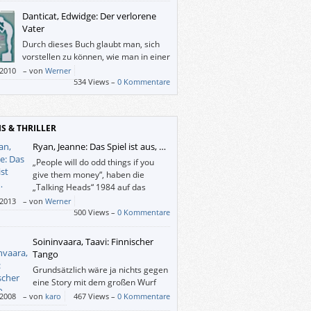
Danticat, Edwidge: Der verlorene
Vater
Durch dieses Buch glaubt man, sich
vorstellen zu können, wie man in einer
Diktatur (über)lebt.
/2010
–
von
Werner
534 Views –
0 Kommentare
IS & THRILLER
Ryan, Jeanne: Das Spiel ist aus, …
„People will do odd things if you
give them money“, haben die
„Talking Heads“ 1984 auf das
Cover ihres „Stop Making Sense“-
/2013
–
von
Werner
s geschrieben, und das beschreibt dieses
500 Views –
0 Kommentare
ganz gut. Zum einen machen darin
ger für Geld haarsträubende Dinge, zum
Soininvaara, Taavi: Finnischer
en ergibt die Story nach und nach immer
Tango
er Sinn.
Grundsätzlich wäre ja nichts gegen
eine Story mit dem großen Wurf
einer weltumspannenden
/2008
–
von
karo
467 Views –
0 Kommentare
schurkenorganisation zu sagen.