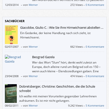
schlimme Verbrechen und gleichzeitig sind die Krimis
12/03/2014
–
von
Werner
272 Views –
0 Kommentare
sehr humorvoll.
SACHBÜCHER
Giacobbe, Giulio C. : Wie Sie Ihre Hirnwichserei abstellen …
Ein Gedanke, der keine Handlung nach sich zieht, ist
Hirnwichserei.
02/07/2007
–
von
Werner
662 Views –
0 Kommentare
Beograd Gazela
Wer das Wort “Slum” hört, denkt wohl zuletzt an
Europa, doch alleine rund um Belgrad soll es 150 –
wenn auch kleine – Elendssiedlungen geben. Eine
davon, Beograd Gazela, kann man jetzt auf
23/04/2008
–
von
Werner
474 Views –
0 Kommentare
ungewöhnliche Art und Weise kennen lernen.
Dobretsberger, Christine: Geschichten, die die Schule
schreibt
Ich wollte mit meinen Vorurteilen gegenüber LehrerInnen
aufräumen. Es ist mir nicht gelungen.
08/02/2011
–
von
Werner
9.242 Views –
5 Kommentare