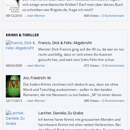
sich einige amerikanische Kritiker? Darf man über dieses Buch
so schreiben wie Brigitte.de, frage ich mich?
09/12/2010
–
von
Werner
848 Views –
0 Kommentare
KRIMIS & THRILLER
Francis, Dick & Felix: Abgebrüht
Meister Dick Francis ging auf die 90 zu, da war es nur
recht und billig, dass er sich einen Ko-Autoren
gesucht hat, und weil sein Sohn Felix ihm schon
längst beim Recherchieren geholfen hatte, durfte er
08/04/2009
–
von
Werner
472 Views –
0 Kommentare
bei „Abgebrüht“ (und beim noch nicht auf Deutsch erschienenen „Silks“)
auch mitschreiben.
Ani, Friedrich: M
Die Süden-Krimis zeichnen sich dadurch aus, dass sie ohne
Mord und Totschlag auskommen – außer in den beiden
Romanen, die mit Neonazis zu tun haben. „M“ ist einer davon.
22/11/2013
–
von
Werner
490 Views –
0 Kommentare
Larcher, Daniela: Zu Grabe
Ich kenne harte Krimis mit grausamen Morden und
harmlosere Krimis mit eher netten Verbrechen. Bei
den Morell-Büchern vermischt sich das. Es passieren