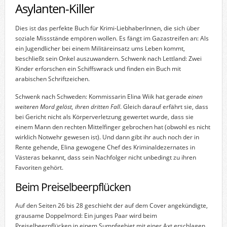
Asylanten-Killer
Dies ist das perfekte Buch für Krimi-LiebhaberInnen, die sich über
soziale Missstände empören wollen. Es fängt im Gazastreifen an: Als
ein Jugendlicher bei einem Militäreinsatz ums Leben kommt,
beschließt sein Onkel auszuwandern. Schwenk nach Lettland: Zwei
Kinder erforschen ein Schiffswrack und finden ein Buch mit
arabischen Schriftzeichen.
Schwenk nach Schweden: Kommissarin Elina Wiik hat gerade
einen
weiteren Mord gelöst, ihren dritten Fall
. Gleich darauf erfährt sie, dass
bei Gericht nicht als Körperverletzung gewertet wurde, dass sie
einem Mann den rechten Mittelfinger gebrochen hat (obwohl es nicht
wirklich Notwehr gewesen ist). Und dann gibt ihr auch noch der in
Rente gehende, Elina gewogene Chef des Kriminaldezernates in
Västeras bekannt, dass sein Nachfolger nicht unbedingt zu ihren
Favoriten gehört.
Beim Preiselbeerpflücken
Auf den Seiten 26 bis 28 geschieht der auf dem Cover angekündigte,
grausame Doppelmord: Ein junges Paar wird beim
Preiselbeerpflücken in einem Sumpfgebiet mit einer Axt erschlagen.