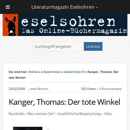
Literaturmagazin Eselsohren –
Sie sind hier:
Home
»
»
AutorInnen
»
AutorInnen K
» Kanger, Thomas: Der
tote Winkel
25/02/2009
–
von
Werner
543 Views –
0 Kommentare
Kanger, Thomas: Der tote Winkel
Kurzkritik
–
Was meinen Sie?
–
Ausführliche Besprechung
–
Infos