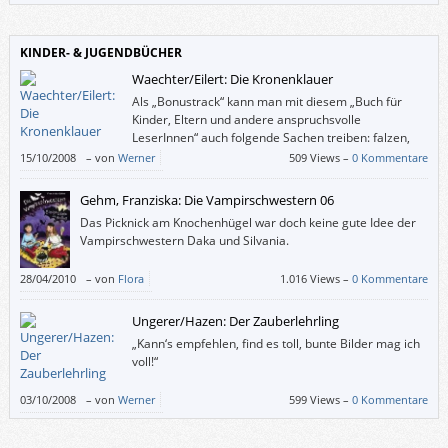
KINDER- & JUGENDBÜCHER
Waechter/Eilert: Die Kronenklauer
Als „Bonustrack“ kann man mit diesem „Buch für
Kinder, Eltern und andere anspruchsvolle
LeserInnen“ auch folgende Sachen treiben: falzen,
raten, reimen, puzzlen, malen, singen und schneiden.
15/10/2008
–
von
Werner
509 Views –
0 Kommentare
Gehm, Franziska: Die Vampirschwestern 06
Das Picknick am Knochenhügel war doch keine gute Idee der
Vampirschwestern Daka und Silvania.
28/04/2010
–
von
Flora
1.016 Views –
0 Kommentare
Ungerer/Hazen: Der Zauberlehrling
„Kann‘s empfehlen, find es toll, bunte Bilder mag ich
voll!“
03/10/2008
–
von
Werner
599 Views –
0 Kommentare