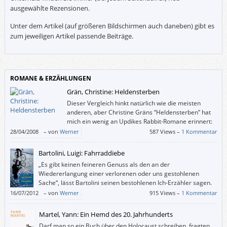
ausgewählte Rezensionen.
Unter dem Artikel (auf größeren Bildschirmen auch daneben) gibt es
zum jeweiligen Artikel passende Beiträge.
ROMANE & ERZÄHLUNGEN
Grän, Christine: Heldensterben
Dieser Vergleich hinkt natürlich wie die meisten
anderen, aber Christine Gräns “Heldensterben” hat
mich ein wenig an Updikes Rabbit-Romane erinnert:
Diese fixierten Charaktere, deren Wandlungen
28/04/2008
–
von
Werner
587 Views –
1 Kommentar
eigentlich nur an der Oberfläche passieren, diese undramatischen
Zustandsbeschreibungen, bei denen das Forttreiben der Handlung relativ
Bartolini, Luigi: Fahrraddiebe
unwesentlich wird …
„Es gibt keinen feineren Genuss als den an der
Wiedererlangung einer verlorenen oder uns gestohlenen
Sache“, lässt Bartolini seinen bestohlenen Ich-Erzähler sagen.
Und beschreibt uns das Rom der 1940er-Jahre.
16/07/2012
–
von
Werner
915 Views –
1 Kommentar
Martel, Yann: Ein Hemd des 20. Jahrhunderts
Darf man so ein Buch über den Holocaust schreiben, fragten