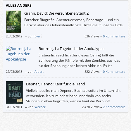
ALLES ANDERE
Grann, David: Die versunkene Stadt Z
Forscher-Biografie, Abenteuerroman, Reportage – und ein
Bericht über das lebensfeindlichste Umfeld auf unserer Erde.
20/02/2012
–
von
Eva
536 Views –
0 Kommentare
Bourne J. L.: Tagebuch der Apokalypse
Erstaunlich sachlich (für dieses Genre) fällt die
Schilderung der Kämpfe mit den Zombies aus, das
tut der Spannung aber keinen Abbruch. Es ist
geradezu erfrischend anders, wenn ein solcher
27/03/2013
–
von
Albert
522 Views –
0 Kommentare
Roman auch einmal ohne detaillierte Schilderungen von explodierenden
Zombieschädeln und herausgerissenen Gedärmen auskommt.
Depner, Hanno: Kant für die Hand
Vielleicht sollte man Depners Buch ab sofort im Unterricht
verwenden. Ich zumindest habe innerhalb von sechs
Stunden in etwa begriffen, warum Kant die Vernunft
„kritisiert“ hat und was dabei herausgekommen ist.
31/03/2011
–
von
Werner
2.420 Views –
2 Kommentare