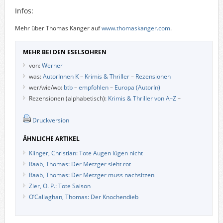
Infos:
Mehr über Thomas Kanger auf
www.thomaskanger.com
.
MEHR BEI DEN ESELSOHREN
von:
Werner
was:
AutorInnen K
–
Krimis & Thriller
–
Rezensionen
wer/wie/wo:
btb
–
empfohlen
–
Europa (AutorIn)
Rezensionen (alphabetisch):
Krimis & Thriller von A–Z
–
Druckversion
ÄHNLICHE ARTIKEL
Klinger, Christian: Tote Augen lügen nicht
Raab, Thomas: Der Metzger sieht rot
Raab, Thomas: Der Metzger muss nachsitzen
Zier, O. P.: Tote Saison
O’Callaghan, Thomas: Der Knochendieb