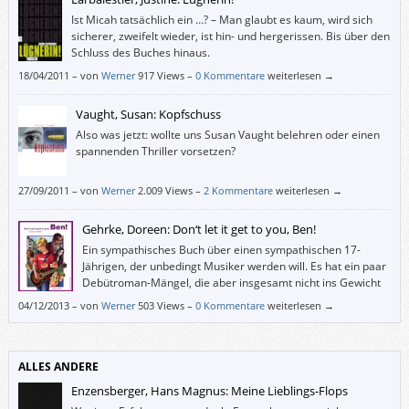
Ist Micah tatsächlich ein …? – Man glaubt es kaum, wird sich
sicherer, zweifelt wieder, ist hin- und hergerissen. Bis über den
Schluss des Buches hinaus.
18/04/2011
–
von
Werner
917 Views –
0 Kommentare
weiterlesen →
Vaught, Susan: Kopfschuss
Also was jetzt: wollte uns Susan Vaught belehren oder einen
spannenden Thriller vorsetzen?
27/09/2011
–
von
Werner
2.009 Views –
2 Kommentare
weiterlesen →
Gehrke, Doreen: Don‘t let it get to you, Ben!
Ein sympathisches Buch über einen sympathischen 17-
Jährigen, der unbedingt Musiker werden will. Es hat ein paar
Debütroman-Mängel, die aber insgesamt nicht ins Gewicht
fallen.
04/12/2013
–
von
Werner
503 Views –
0 Kommentare
weiterlesen →
ALLES ANDERE
Enzensberger, Hans Magnus: Meine Lieblings-Flops