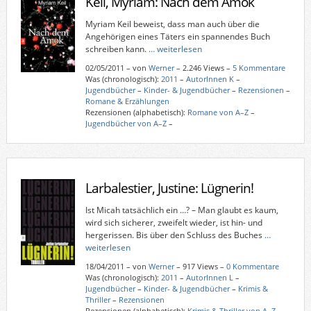
Keil, Myriam: Nach dem Amok
Myriam Keil beweist, dass man auch über die
Angehörigen eines Täters ein spannendes Buch
schreiben kann.
… weiterlesen
02/05/2011
–
von
Werner
– 2.246 Views –
5 Kommentare
Was (chronologisch):
2011
–
AutorInnen K
–
Jugendbücher
–
Kinder- & Jugendbücher
–
Rezensionen
–
Romane & Erzählungen
Rezensionen (alphabetisch):
Romane von A–Z
–
Jugendbücher von A–Z
–
Larbalestier, Justine: Lügnerin!
Ist Micah tatsächlich ein …? – Man glaubt es kaum,
wird sich sicherer, zweifelt wieder, ist hin- und
hergerissen. Bis über den Schluss des Buches
…
weiterlesen
18/04/2011
–
von
Werner
– 917 Views –
0 Kommentare
Was (chronologisch):
2011
–
AutorInnen L
–
Jugendbücher
–
Kinder- & Jugendbücher
–
Krimis &
Thriller
–
Rezensionen
Rezensionen (alphabetisch):
Krimis & Thriller von A–Z
–