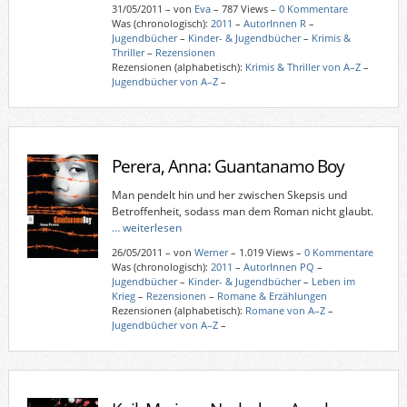
31/05/2011
–
von
Eva
– 787 Views –
0 Kommentare
Was (chronologisch):
2011
–
AutorInnen R
–
Jugendbücher
–
Kinder- & Jugendbücher
–
Krimis &
Thriller
–
Rezensionen
Rezensionen (alphabetisch):
Krimis & Thriller von A–Z
–
Jugendbücher von A–Z
–
Perera, Anna: Guantanamo Boy
Man pendelt hin und her zwischen Skepsis und
Betroffenheit, sodass man dem Roman nicht glaubt.
… weiterlesen
26/05/2011
–
von
Werner
– 1.019 Views –
0 Kommentare
Was (chronologisch):
2011
–
AutorInnen PQ
–
Jugendbücher
–
Kinder- & Jugendbücher
–
Leben im
Krieg
–
Rezensionen
–
Romane & Erzählungen
Rezensionen (alphabetisch):
Romane von A–Z
–
Jugendbücher von A–Z
–