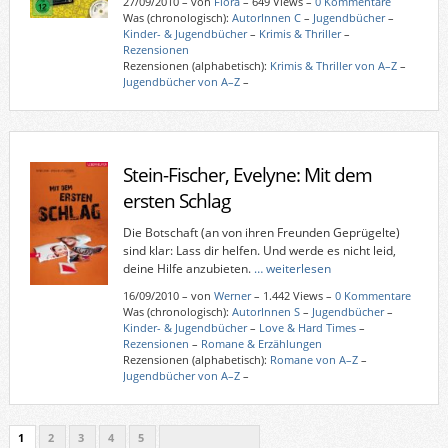
27/09/2010
–
von
Flora
– 649 Views –
0 Kommentare
Was (chronologisch):
AutorInnen C
–
Jugendbücher
–
Kinder- & Jugendbücher
–
Krimis & Thriller
–
Rezensionen
Rezensionen (alphabetisch):
Krimis & Thriller von A–Z
–
Jugendbücher von A–Z
–
Stein-Fischer, Evelyne: Mit dem
ersten Schlag
Die Botschaft (an von ihren Freunden Geprügelte)
sind klar: Lass dir helfen. Und werde es nicht leid,
deine Hilfe anzubieten.
… weiterlesen
16/09/2010
–
von
Werner
– 1.442 Views –
0 Kommentare
Was (chronologisch):
AutorInnen S
–
Jugendbücher
–
Kinder- & Jugendbücher
–
Love & Hard Times
–
Rezensionen
–
Romane & Erzählungen
Rezensionen (alphabetisch):
Romane von A–Z
–
Jugendbücher von A–Z
–
1
2
3
4
5