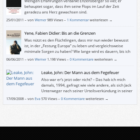
Wenigen Erfahrungen verdankt Enzensberger so viel; er
behauptet sogar, dass ihm seine Flops im Lauf der Zeit
geradezu ans Herz gewachsen sind.
25/01/2011
–
von
Werner
989 Views –
1 Kommentar
weiterlesen →
Yene, Fabien Didier: Bis an die Grenzen
Was nützt es den Flüchtlingen, dass mir nun wieder bewusst
ist, in der „Festung Europa“ zu leben und vergleichsweise
minimale Sorgen zu haben? Wie lange wird es dauern, bis ich
das wieder verdrängt habe?
06/06/2011
–
von
Werner
1.198 Views –
0 Kommentare
weiterlesen →
Leake, John: Der Mann aus dem Fegefeuer
Also war er‘s jetzt oder nicht? – Das hab ich mich
damals, 1994, gefragt wie viele andere, als sich Jack
Unterweger nach seiner Urteilsverkündung in seiner
Zelle erhängt hat. Nachdem ich John Leakes
17/09/2008
–
von
Eva
570 Views –
0 Kommentare
weiterlesen →
Dokumentation in einem Zug durchgelesen habe, kann ich mir ein Bild
machen.