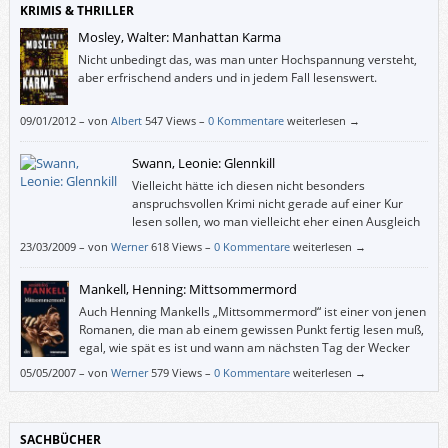
KRIMIS & THRILLER
Mosley, Walter: Manhattan Karma
Nicht unbedingt das, was man unter Hochspannung versteht,
aber erfrischend anders und in jedem Fall lesenswert.
09/01/2012
–
von
Albert
547 Views –
0 Kommentare
weiterlesen →
Swann, Leonie: Glennkill
Vielleicht hätte ich diesen nicht besonders
anspruchsvollen Krimi nicht gerade auf einer Kur
lesen sollen, wo man vielleicht eher einen Ausgleich
für die nicht besonders tief schürfenden Gespräche
23/03/2009
–
von
Werner
618 Views –
0 Kommentare
weiterlesen →
sucht.
Mankell, Henning: Mittsommermord
Auch Henning Mankells „Mittsommermord“ ist einer von jenen
Romanen, die man ab einem gewissen Punkt fertig lesen muß,
egal, wie spät es ist und wann am nächsten Tag der Wecker
läuten wird. Dabei „kennt“ der Leser den Täter in diesem Buch
05/05/2007
–
von
Werner
579 Views –
0 Kommentare
weiterlesen →
von Anfang an.
SACHBÜCHER