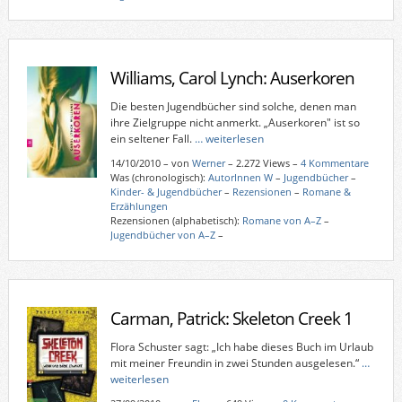
Williams, Carol Lynch: Auserkoren
Die besten Jugendbücher sind solche, denen man
ihre Zielgruppe nicht anmerkt. „Auserkoren" ist so
ein seltener Fall.
… weiterlesen
14/10/2010
–
von
Werner
– 2.272 Views –
4 Kommentare
Was (chronologisch):
AutorInnen W
–
Jugendbücher
–
Kinder- & Jugendbücher
–
Rezensionen
–
Romane &
Erzählungen
Rezensionen (alphabetisch):
Romane von A–Z
–
Jugendbücher von A–Z
–
Carman, Patrick: Skeleton Creek 1
Flora Schuster sagt: „Ich habe dieses Buch im Urlaub
mit meiner Freundin in zwei Stunden ausgelesen.“
…
weiterlesen