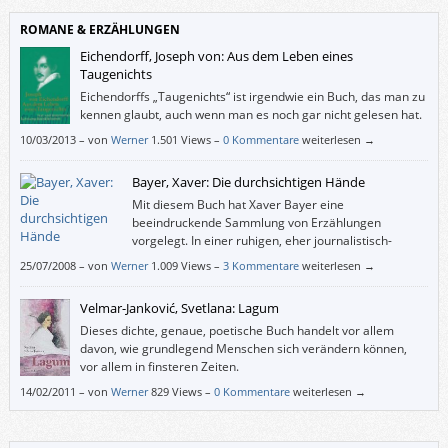
ROMANE & ERZÄHLUNGEN
Eichendorff, Joseph von: Aus dem Leben eines
Taugenichts
Eichendorffs „Taugenichts“ ist irgendwie ein Buch, das man zu
kennen glaubt, auch wenn man es noch gar nicht gelesen hat.
Vielleicht liegt das an seiner Verwandtschaft etwa zu Hesses
10/03/2013
–
von
Werner
1.501 Views –
0 Kommentare
weiterlesen →
Peter Camenzind, Salingers Holden oder Plenzdorfs jungem W. – Oder
daran, dass wir eigentlich alle gerne in den Tag hineinleben würden – und
Bayer, Xaver: Die durchsichtigen Hände
Glück dabei haben – wie Eichendorffs Figur?
Mit diesem Buch hat Xaver Bayer eine
beeindruckende Sammlung von Erzählungen
vorgelegt. In einer ruhigen, eher journalistisch-
berichtenden Sprache beschreibt Bayer
25/07/2008
–
von
Werner
1.009 Views –
3 Kommentare
weiterlesen →
Momentaufnahmen von meist ungewöhnlichen Situationen, welche auch
ohne überraschende Enden oder Wendungen spannend sind.
Velmar-Janković, Svetlana: Lagum
Dieses dichte, genaue, poetische Buch handelt vor allem
davon, wie grundlegend Menschen sich verändern können,
vor allem in finsteren Zeiten.
14/02/2011
–
von
Werner
829 Views –
0 Kommentare
weiterlesen →