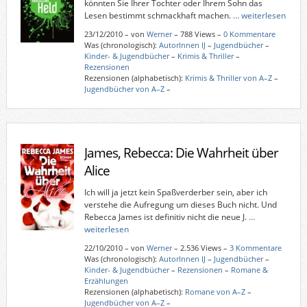
könnten Sie Ihrer Tochter oder Ihrem Sohn das
Lesen bestimmt schmackhaft machen.
… weiterlesen
23/12/2010
–
von
Werner
– 788 Views –
0 Kommentare
Was (chronologisch):
AutorInnen IJ
–
Jugendbücher
–
Kinder- & Jugendbücher
–
Krimis & Thriller
–
Rezensionen
Rezensionen (alphabetisch):
Krimis & Thriller von A–Z
–
Jugendbücher von A–Z
–
James, Rebecca: Die Wahrheit über
Alice
Ich will ja jetzt kein Spaßverderber sein, aber ich
verstehe die Aufregung um dieses Buch nicht. Und
Rebecca James ist definitiv nicht die neue J.
…
weiterlesen
22/10/2010
–
von
Werner
– 2.536 Views –
3 Kommentare
Was (chronologisch):
AutorInnen IJ
–
Jugendbücher
–
Kinder- & Jugendbücher
–
Rezensionen
–
Romane &
Erzählungen
Rezensionen (alphabetisch):
Romane von A–Z
–
Jugendbücher von A–Z
–