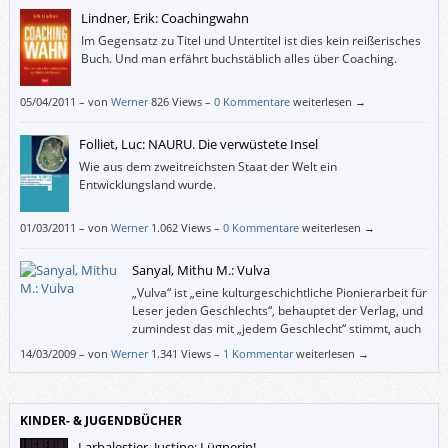
Lindner, Erik: Coachingwahn
Im Gegensatz zu Titel und Untertitel ist dies kein reißerisches
Buch. Und man erfährt buchstäblich alles über Coaching.
05/04/2011
–
von
Werner
826 Views –
0 Kommentare
weiterlesen →
Folliet, Luc: NAURU. Die verwüstete Insel
Wie aus dem zweitreichsten Staat der Welt ein
Entwicklungsland wurde.
01/03/2011
–
von
Werner
1.062 Views –
0 Kommentare
weiterlesen →
Sanyal, Mithu M.: Vulva
„Vulva“ ist „eine kulturgeschichtliche Pionierarbeit für
Leser jeden Geschlechts“, behauptet der Verlag, und
zumindest das mit „jedem Geschlecht“ stimmt, auch
wenn man sich als Mann nicht wohl dabei fühlt,
14/03/2009
–
von
Werner
1.341 Views –
1 Kommentar
weiterlesen →
dieses Buch in der Öffentlichkeit zu lesen (– man könnte ja für einen
Spanner gehalten werden). Doch das ist bei weitem weniger schlimm, als
wenn mir – wie den Frauen über Jahrtausende hinweg – suggeriert
worden wäre, ich hätte gar kein Geschlechtsorgan oder auf jeden Fall
KINDER- & JUGENDBÜCHER
kein richtiges.
Larbalestier, Justine: Lügnerin!