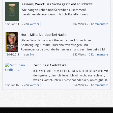
Kässens, Wend: Das Große geschieht so schlicht
Wie hängen Leben und Schreiben zusammen? –
Bereichernde Interviews mit SchriftstellerInnen.
13/12/2011
–
von
Werner
607 Views –
0 Kommentare
Horn, Mike: Nordpol bei Nacht
Diese Geschichte von Kälte, extremer körperlicher
Anstrengung, Gefahr, Durchhaltevermögen und
Abenteuerlust ist wunderbar zu lesen und vermittelt ein Bild
des Unvorstellbaren.
13/01/2011
–
von
Eva
682 Views –
0 Kommentare
Zeit für ein Gedicht #2
ICH WILL MIT DEM GEHEN, DEN ICH LIEBE Ich will mit
dem gehen, den ich liebe. Ich will nicht ausrechnen,
was es kostet. Ich will nicht nachdenken, ob es gut ist.
Ich will nicht wissen, ob er mich liebt. Ich will mit ihm
18/12/2007
–
von
Werner
554 Views –
0 Kommentare
gehen, den ich liebe. (Aus Liebesgedichte von Bertolt Brecht.) –––