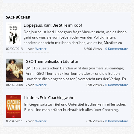
SACHBÜCHER
Lippegaus, Karl: Die Stille im Kopf
Der Journalist Karl Lippegaus fragt Musiker nicht, wie es ihnen
geht und was sie vom Leben oder von der Politik halten,
sondern er spricht mit ihnen darüber, wie es ist, Musiker zu
sein, und warum sie gerade jetzt gerade diese Musik machen.
02/02/2013
–
von
Werner
6.606 Views –
0 Kommentare
GEO Themenlexikon Literatur
„Mit 15 zusätzlichen Bänden wird das (vormals 20-bändige;
Anm.) GEO Themenlexikon komplettiert – und die Edition
unwiderruflich abgeschlossen“, verspricht uns der Verlag. Es
verhält sich also nicht so, dass dem Vollständigkeitswahn
04/02/2008
–
von
Werner
698 Views –
0 Kommentare
Verfallene irgendwann die Bände 70 bis 85 auch noch haben werden
müssen.
Lindner, Erik: Coachingwahn
Im Gegensatz zu Titel und Untertitel ist dies kein reißerisches
Buch. Und man erfährt buchstäblich alles über Coaching.
05/04/2011
–
von
Werner
826 Views –
0 Kommentare