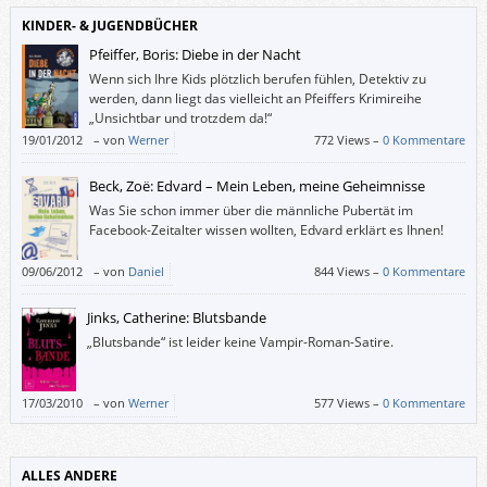
KINDER- & JUGENDBÜCHER
Pfeiffer, Boris: Diebe in der Nacht
Wenn sich Ihre Kids plötzlich berufen fühlen, Detektiv zu
werden, dann liegt das vielleicht an Pfeiffers Krimireihe
„Unsichtbar und trotzdem da!“
19/01/2012
–
von
Werner
772 Views –
0 Kommentare
Beck, Zoë: Edvard – Mein Leben, meine Geheimnisse
Was Sie schon immer über die männliche Pubertät im
Facebook-Zeitalter wissen wollten, Edvard erklärt es Ihnen!
09/06/2012
–
von
Daniel
844 Views –
0 Kommentare
Jinks, Catherine: Blutsbande
„Blutsbande“ ist leider keine Vampir-Roman-Satire.
17/03/2010
–
von
Werner
577 Views –
0 Kommentare
ALLES ANDERE