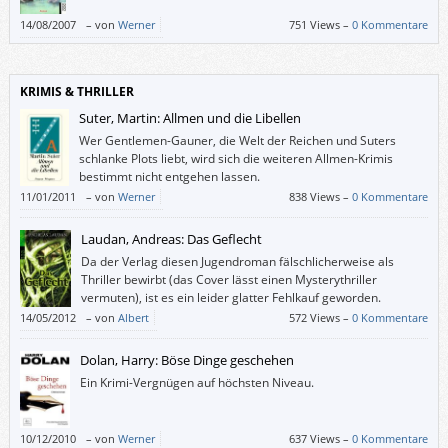
14/08/2007
–
von
Werner
751 Views –
0 Kommentare
KRIMIS & THRILLER
Suter, Martin: Allmen und die Libellen
Wer Gentlemen-Gauner, die Welt der Reichen und Suters
schlanke Plots liebt, wird sich die weiteren Allmen-Krimis
bestimmt nicht entgehen lassen.
11/01/2011
–
von
Werner
838 Views –
0 Kommentare
Laudan, Andreas: Das Geflecht
Da der Verlag diesen Jugendroman fälschlicherweise als
Thriller bewirbt (das Cover lässt einen Mysterythriller
vermuten), ist es ein leider glatter Fehlkauf geworden.
14/05/2012
–
von
Albert
572 Views –
0 Kommentare
Dolan, Harry: Böse Dinge geschehen
Ein Krimi-Vergnügen auf höchsten Niveau.
10/12/2010
–
von
Werner
637 Views –
0 Kommentare