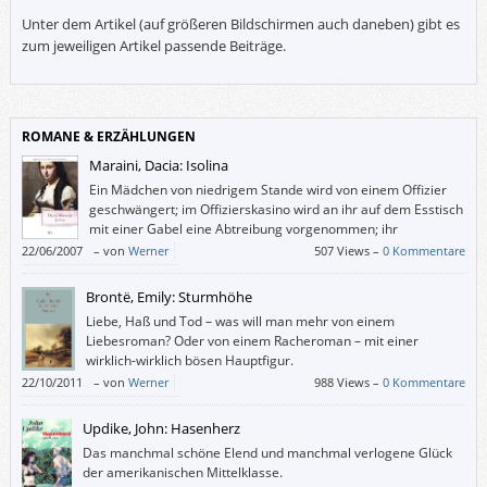
Unter dem Artikel (auf größeren Bildschirmen auch daneben) gibt es
zum jeweiligen Artikel passende Beiträge.
ROMANE & ERZÄHLUNGEN
Maraini, Dacia: Isolina
Ein Mädchen von niedrigem Stande wird von einem Offizier
geschwängert; im Offizierskasino wird an ihr auf dem Esstisch
mit einer Gabel eine Abtreibung vorgenommen; ihr
zerstückelter Körper wird später in einem Fluss treibend
22/06/2007
–
von
Werner
507 Views –
0 Kommentare
gefunden; die durch Indizien schwer belasteten Täter werden nicht
verurteilt.
Brontë, Emily: Sturmhöhe
Liebe, Haß und Tod – was will man mehr von einem
Liebesroman? Oder von einem Racheroman – mit einer
wirklich-wirklich bösen Hauptfigur.
22/10/2011
–
von
Werner
988 Views –
0 Kommentare
Updike, John: Hasenherz
Das manchmal schöne Elend und manchmal verlogene Glück
der amerikanischen Mittelklasse.