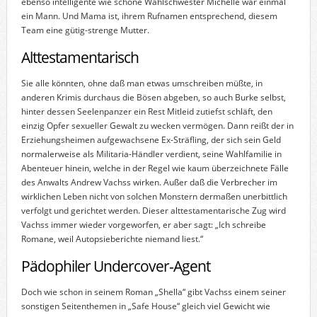
ebenso intelligente wie schöne Wahlschwester Michelle war einmal
ein Mann. Und Mama ist, ihrem Rufnamen entsprechend, diesem
Team eine gütig-strenge Mutter.
Alttestamentarisch
Sie alle könnten, ohne daß man etwas umschreiben müßte, in
anderen Krimis durchaus die Bösen abgeben, so auch Burke selbst,
hinter dessen Seelenpanzer ein Rest Mitleid zutiefst schläft, den
einzig Opfer sexueller Gewalt zu wecken vermögen. Dann reißt der in
Erziehungsheimen aufgewachsene Ex-Sträfling, der sich sein Geld
normalerweise als Militaria-Händler verdient, seine Wahlfamilie in
Abenteuer hinein, welche in der Regel wie kaum überzeichnete Fälle
des Anwalts Andrew Vachss wirken. Außer daß die Verbrecher im
wirklichen Leben nicht von solchen Monstern dermaßen unerbittlich
verfolgt und gerichtet werden. Dieser alttestamentarische Zug wird
Vachss immer wieder vorgeworfen, er aber sagt: „Ich schreibe
Romane, weil Autopsieberichte niemand liest.“
Pädophiler Undercover-Agent
Doch wie schon in seinem Roman „Shella“ gibt Vachss einem seiner
sonstigen Seitenthemen in „Safe House“ gleich viel Gewicht wie