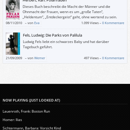
Dieses Buch beschreibt die Macht der Männer und die
Ohnmacht der Frauen, wenn es um „große Taten“,
„Heldentum“, „Entdeckergeist“ geht, ohne wertend zu sein.
08/11/2010
–
von
Eva
1.099 Views –
0 Kommentare
Fels, Ludwig: Die Parks von Palilula
Ludwig Fels liebt ein schwarzes Baby und hat darüber
Tagebuch geführt.
21/09/2009
–
von
Werner
497 Views –
0 Kommentare
NOW PLAYING (JUST LOOKED AT)
Lauenroth, Frank: Boston Run
Homer: Ilias
Sichtermann, Barbara: Vorsicht Kind