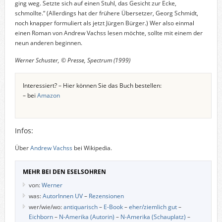
ging weg. Setzte sich auf einen Stuhl, das Gesicht zur Ecke,
schmollte.“ (Allerdings hat der frühere Übersetzer, Georg Schmidt,
noch knapper formuliert als jetzt Jürgen Bürger.) Wer also einmal
einen Roman von Andrew Vachss lesen möchte, sollte mit einem der
neun anderen beginnen.
Werner Schuster, © Presse, Spectrum (1999)
Interessiert? – Hier können Sie das Buch bestellen:
– bei
Amazon
Infos:
Über
Andrew Vachss
bei Wikipedia.
MEHR BEI DEN ESELSOHREN
von:
Werner
was:
AutorInnen UV
–
Rezensionen
wer/wie/wo:
antiquarisch
–
E-Book
–
eher/ziemlich gut
–
Eichborn
–
N-Amerika (Autorin)
–
N-Amerika (Schauplatz)
–