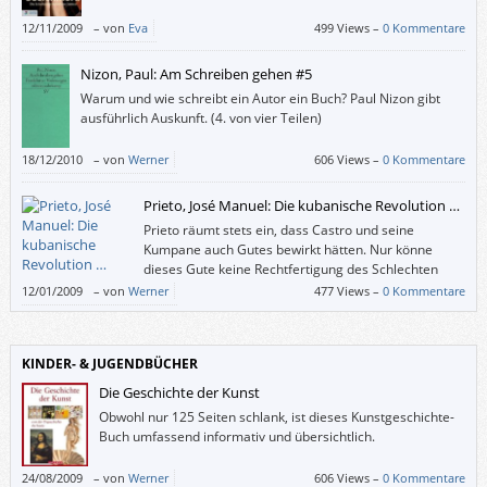
12/11/2009
–
von
Eva
499 Views –
0 Kommentare
Nizon, Paul: Am Schreiben gehen #5
Warum und wie schreibt ein Autor ein Buch? Paul Nizon gibt
ausführlich Auskunft. (4. von vier Teilen)
18/12/2010
–
von
Werner
606 Views –
0 Kommentare
Prieto, José Manuel: Die kubanische Revolution …
Prieto räumt stets ein, dass Castro und seine
Kumpane auch Gutes bewirkt hätten. Nur könne
dieses Gute keine Rechtfertigung des Schlechten
sein, meint Pieto, der nicht versteht, wieso es den
12/01/2009
–
von
Werner
477 Views –
0 Kommentare
Mythos Kuba und die Castro-Verehrung immer noch gibt.
KINDER- & JUGENDBÜCHER
Die Geschichte der Kunst
Obwohl nur 125 Seiten schlank, ist dieses Kunstgeschichte-
Buch umfassend informativ und übersichtlich.
24/08/2009
–
von
Werner
606 Views –
0 Kommentare