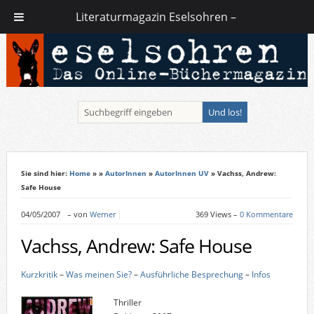
Literaturmagazin Eselsohren –
Sie sind hier:
Home
»
»
AutorInnen
»
AutorInnen UV
» Vachss, Andrew:
Safe House
04/05/2007
–
von
Werner
369 Views –
0 Kommentare
Vachss, Andrew: Safe House
Kurzkritik
–
Was meinen Sie?
–
Ausführliche Besprechung
–
Infos
Thriller