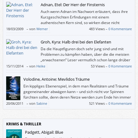
Adnan, Etel: Der Herr der Finsternis
Auch wenn Adnan im Nachwort erläutert, dass ihre
Kurzgeschichten Erfindungen mit einem
authentischen Kern sind, so wirken diese nicht
erfunden. Sie wirken auf mich wie realistisch
18/03/2009
–
von
Werner
483 Views –
0 Kommentare
gemalte, aber seelenlose Bilder.
Groh, Kyra: Halb drei bei den Elefanten
Da die Hauptfiguren doch sehr jung sind und mit
Problemen zu kämpfen haben, über die die meisten
„erwachsenen“ Leser vermutlich schon lange drüber
hinweg sind und nur mehr kopfschüttelnd
15/11/2014
–
von
Heike
53 Views –
0 Kommentare
schmunzeln können, sind für mich die pubertär und kindisch
angehauchten Kapitel eher Jugendliteratur als Erwachsenenunterhaltung.
Volodine, Antoine: Mevlidos Träume
Ein kippliges Ebenenspiel, in dem man Realitäten und Träume
gegeneinander abwägen kann – und sich nicht vor Spinnen
fürchten sollte, denn deren Netze werden zum Ende hin immer
dichter.
20/06/2011
–
von
Sabine
521 Views –
0 Kommentare
KRIMIS & THRILLER
Padgett, Abigail: Blue