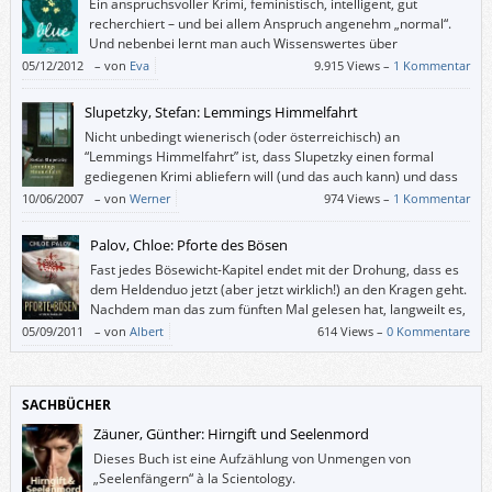
Ein anspruchsvoller Krimi, feministisch, intelligent, gut
recherchiert – und bei allem Anspruch angenehm „normal“.
Und nebenbei lernt man auch Wissenswertes über
Sozialpsychologie – über das Primatenverhalten von Männern
05/12/2012
–
von
Eva
9.915 Views –
1 Kommentar
und das gemeinschaft-schaffende Verhalten von Frauen etwa.
Slupetzky, Stefan: Lemmings Himmelfahrt
Nicht unbedingt wienerisch (oder österreichisch) an
“Lemmings Himmelfahrt” ist, dass Slupetzky einen formal
gediegenen Krimi abliefern will (und das auch kann) und dass
er einfach gut schreibt, ohne sich selbstverliebt in seine
10/06/2007
–
von
Werner
974 Views –
1 Kommentar
Sprache zu verlieren.
Palov, Chloe: Pforte des Bösen
Fast jedes Bösewicht-Kapitel endet mit der Drohung, dass es
dem Heldenduo jetzt (aber jetzt wirklich!) an den Kragen geht.
Nachdem man das zum fünften Mal gelesen hat, langweilt es,
nach dem zehnten Mal nervt es, danach habe ich aufgehört zu
05/09/2011
–
von
Albert
614 Views –
0 Kommentare
zählen.
SACHBÜCHER
Zäuner, Günther: Hirngift und Seelenmord
Dieses Buch ist eine Aufzählung von Unmengen von
„Seelenfängern“ à la Scientology.