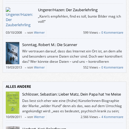
Ungerer/Hazen: Der Zauberlehrling
„Kann‘s empfehlen, find es toll, bunte Bilder mag ich
voll!“
03/10/2008
–
von
Werner
599 Views –
0 Kommentare
Sonntag, Robert M.: Die Scanner
Wir vertrauen darauf, dass das Internet ein Ort ist, an dem alle
und besonders unsere Daten sicher sind. Doch wer kontrolliert
das? Wer könnte diese Daten – und uns – kontrollieren
(wollen)? Und wer von den heute Geborenen könnte in 22
19/03/2013
–
von
Werner
552 Views –
0 Kommentare
Jahren ein Scanner wie Rob werden?
ALLES ANDERE
Schlösser, Sebastian: Lieber Matz, Dein Papa hat ‘ne Meise
Das liest sich eher wie eine (frühe) KünstlerInnen-Biographie
der Marke „wilder Hund“ denn als das, was auf dem Umschlag
angekündigt wird: „was es bedeutet, psychisch krank zu sein;
und wie schwierig es ist, seine ,Meise‘ zu bezwingen“.
10/09/2011
–
von
Werner
2.566 Views –
4 Kommentare
Herbert, Kari: Polarfrauen