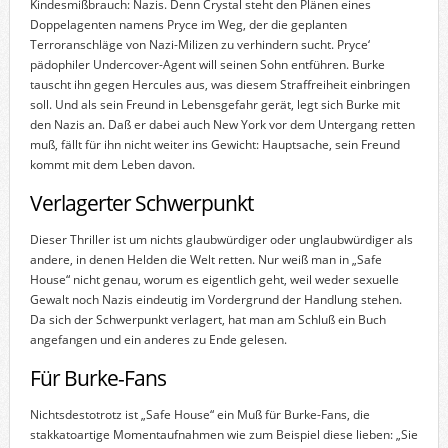
Kindesmißbrauch: Nazis. Denn Crystal steht den Plänen eines
Doppelagenten namens Pryce im Weg, der die geplanten
Terroranschläge von Nazi-Milizen zu verhindern sucht. Pryce‘
pädophiler Undercover-Agent will seinen Sohn entführen. Burke
tauscht ihn gegen Hercules aus, was diesem Straffreiheit einbringen
soll. Und als sein Freund in Lebensgefahr gerät, legt sich Burke mit
den Nazis an. Daß er dabei auch New York vor dem Untergang retten
muß, fällt für ihn nicht weiter ins Gewicht: Hauptsache, sein Freund
kommt mit dem Leben davon.
Verlagerter Schwerpunkt
Dieser Thriller ist um nichts glaubwürdiger oder unglaubwürdiger als
andere, in denen Helden die Welt retten. Nur weiß man in „Safe
House“ nicht genau, worum es eigentlich geht, weil weder sexuelle
Gewalt noch Nazis eindeutig im Vordergrund der Handlung stehen.
Da sich der Schwerpunkt verlagert, hat man am Schluß ein Buch
angefangen und ein anderes zu Ende gelesen.
Für Burke-Fans
Nichtsdestotrotz ist „Safe House“ ein Muß für Burke-Fans, die
stakkatoartige Momentaufnahmen wie zum Beispiel diese lieben: „Sie