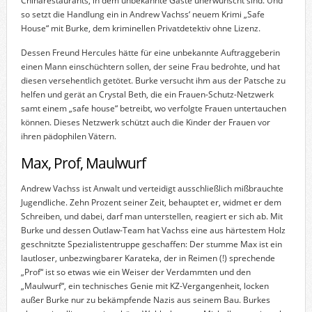
Chinarestaurants, in dem unbekannte Gäste unerwünscht sind. Und
so setzt die Handlung ein in Andrew Vachss‘ neuem Krimi „Safe
House“ mit Burke, dem kriminellen Privatdetektiv ohne Lizenz.
Dessen Freund Hercules hätte für eine unbekannte Auftraggeberin
einen Mann einschüchtern sollen, der seine Frau bedrohte, und hat
diesen versehentlich getötet. Burke versucht ihm aus der Patsche zu
helfen und gerät an Crystal Beth, die ein Frauen-Schutz-Netzwerk
samt einem „safe house“ betreibt, wo verfolgte Frauen untertauchen
können. Dieses Netzwerk schützt auch die Kinder der Frauen vor
ihren pädophilen Vätern.
Max, Prof, Maulwurf
Andrew Vachss ist Anwalt und verteidigt ausschließlich mißbrauchte
Jugendliche. Zehn Prozent seiner Zeit, behauptet er, widmet er dem
Schreiben, und dabei, darf man unterstellen, reagiert er sich ab. Mit
Burke und dessen Outlaw-Team hat Vachss eine aus härtestem Holz
geschnitzte Spezialistentruppe geschaffen: Der stumme Max ist ein
lautloser, unbezwingbarer Karateka, der in Reimen (!) sprechende
„Prof“ ist so etwas wie ein Weiser der Verdammten und den
„Maulwurf“, ein technisches Genie mit KZ-Vergangenheit, locken
außer Burke nur zu bekämpfende Nazis aus seinem Bau. Burkes