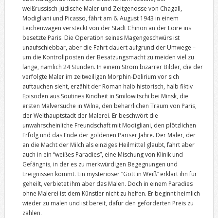
weißrussisch-jüdische Maler und Zeitgenosse von Chagall,
Modigliani und Picasso, fährt am 6. August 1943 in einem
Leichenwagen versteckt von der Stadt Chinon an der Loire ins
besetzte Paris. Die Operation seines Magengeschwürs ist
unaufschiebbar, aber die Fahrt dauert aufgrund der Umwege –
um die Kontrollposten der Besatzungsmacht zu meiden viel zu
lange, nämlich 24 Stunden. In einem Strom bizarrer Bilder, die der
verfolgte Maler im zeitweiligen Morphin-Delirium vor sich
auftauchen sieht, erzählt der Roman halb historisch, halb fiktiv
Episoden aus Soutines Kindheit in Smilowitschi bei Minsk, die
ersten Malversuche in Wilna, den beharrlichen Traum von Paris,
der Welthauptstadt der Malerei. Er beschwört die
unwahrscheinliche Freundschaft mit Modigliani, den plötzlichen
Erfolg und das Ende der goldenen Pariser Jahre. Der Maler, der
an die Macht der Milch als einziges Heilmittel glaubt, fährt aber
auch in ein “weißes Paradies”, eine Mischung von Klinik und
Gefängnis, in der es zu merkwürdigen Begegnungen und
Ereignissen kommt. Ein mysteriöser “Gott in Weiß” erklärt ihn für
geheilt, verbietet ihm aber das Malen. Doch in einem Paradies
ohne Malerei ist dem Künstler nicht zu helfen. Er beginnt heimlich
wieder zu malen und ist bereit, dafür den geforderten Preis zu
zahlen.