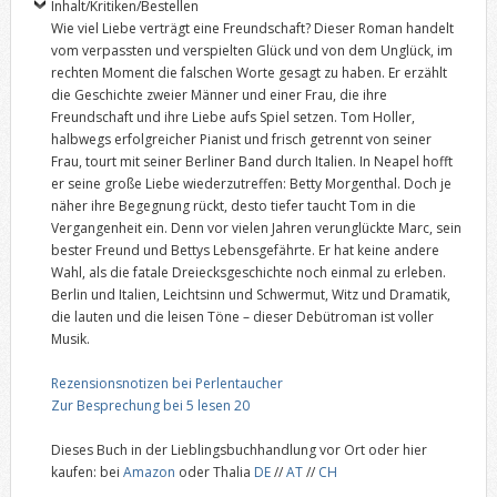
Inhalt/Kritiken/Bestellen
Wie viel Liebe verträgt eine Freundschaft? Dieser Roman handelt
vom verpassten und verspielten Glück und von dem Unglück, im
rechten Moment die falschen Worte gesagt zu haben. Er erzählt
die Geschichte zweier Männer und einer Frau, die ihre
Freundschaft und ihre Liebe aufs Spiel setzen. Tom Holler,
halbwegs erfolgreicher Pianist und frisch getrennt von seiner
Frau, tourt mit seiner Berliner Band durch Italien. In Neapel hofft
er seine große Liebe wiederzutreffen: Betty Morgenthal. Doch je
näher ihre Begegnung rückt, desto tiefer taucht Tom in die
Vergangenheit ein. Denn vor vielen Jahren verunglückte Marc, sein
bester Freund und Bettys Lebensgefährte. Er hat keine andere
Wahl, als die fatale Dreiecksgeschichte noch einmal zu erleben.
Berlin und Italien, Leichtsinn und Schwermut, Witz und Dramatik,
die lauten und die leisen Töne – dieser Debütroman ist voller
Musik.
Rezensionsnotizen bei Perlentaucher
Zur Besprechung bei 5 lesen 20
Dieses Buch in der Lieblingsbuchhandlung vor Ort oder hier
kaufen: bei
Amazon
oder Thalia
DE
//
AT
//
CH