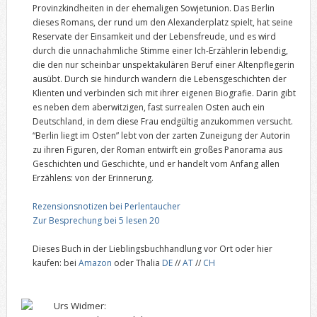
Provinzkindheiten in der ehemaligen Sowjetunion. Das Berlin
dieses Romans, der rund um den Alexanderplatz spielt, hat seine
Reservate der Einsamkeit und der Lebensfreude, und es wird
durch die unnachahmliche Stimme einer Ich-Erzählerin lebendig,
die den nur scheinbar unspektakulären Beruf einer Altenpflegerin
ausübt. Durch sie hindurch wandern die Lebensgeschichten der
Klienten und verbinden sich mit ihrer eigenen Biografie. Darin gibt
es neben dem aberwitzigen, fast surrealen Osten auch ein
Deutschland, in dem diese Frau endgültig anzukommen versucht.
“Berlin liegt im Osten” lebt von der zarten Zuneigung der Autorin
zu ihren Figuren, der Roman entwirft ein großes Panorama aus
Geschichten und Geschichte, und er handelt vom Anfang allen
Erzählens: von der Erinnerung.
Rezensionsnotizen bei Perlentaucher
Zur Besprechung bei 5 lesen 20
Dieses Buch in der Lieblingsbuchhandlung vor Ort oder hier
kaufen: bei
Amazon
oder Thalia
DE
//
AT
//
CH
Urs Widmer: