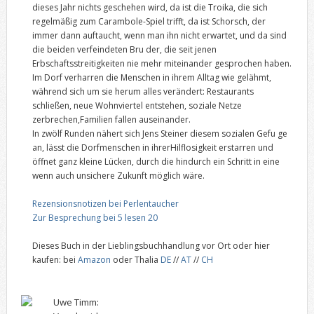
dieses Jahr nichts geschehen wird, da ist die Troika, die sich
regelmäßig zum Carambole-Spiel trifft, da ist Schorsch, der
immer dann auftaucht, wenn man ihn nicht erwartet, und da sind
die beiden verfeindeten Bru der, die seit jenen
Erbschaftsstreitigkeiten nie mehr miteinander gesprochen haben.
Im Dorf verharren die Menschen in ihrem Alltag wie gelähmt,
während sich um sie herum alles verändert: Restaurants
schließen, neue Wohnviertel entstehen, soziale Netze
zerbrechen,Familien fallen auseinander.
In zwölf Runden nähert sich Jens Steiner diesem sozialen Gefu ge
an, lässt die Dorfmenschen in ihrerHilflosigkeit erstarren und
öffnet ganz kleine Lücken, durch die hindurch ein Schritt in eine
wenn auch unsichere Zukunft möglich wäre.
Rezensionsnotizen bei Perlentaucher
Zur Besprechung bei 5 lesen 20
Dieses Buch in der Lieblingsbuchhandlung vor Ort oder hier
kaufen: bei
Amazon
oder Thalia
DE
//
AT
//
CH
Uwe Timm: