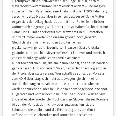
Jugendpsychiatrie aufzuwachsen? Der junge Held in Joachim
Meyerhoffs zweitem Roman kennt es nicht anders – und mag es
sogar sehr. Sein Vater leitet eine Anstalt mit über 1.200 Patienten,
verschwindet zu Hause aber in seinem Lesesessel. Seine Mutter
organisiert den Alltag, hadert aber mit ihrer Rolle. Seine Brüder
widmen sich hingebungsvoll ihren Hobbys, haben für ihn aber nur
Häme übrig. Und er selbst tut sich schwer mit den Buchstaben
und wird immer wieder von diesem großen Zorn gepackt.
Glücklich ist er, wenn er auf den Schultern eines
glockenschwingenden, riesenhaften Insas­sen übers Anstalts­
gelände reitet. Joachim Meyerhoff erzählt liebevoll und komisch
von einer außergewöhnlichen Familie an einem
außergewöhnlichen Ort, die aneinander hängt, aber auseinander-
gerissen wird. Und von einem Vater, der in der Theorie glänzt, in
der Praxis aber stets versagt. Wer schafft es sonst, den Vorsatz
zum 40. Geburtstag, sich mehr zu bewegen, gleich mit einer
Bänderdehnung zu bezahlen und die teuren Laufschuhe nie
wieder anzuziehen? Oder bei Flaute mit dem Segelboot in Seenot
zu geraten und vorher noch den Sohn über Bord zu werfen? Am
Ende ist es aber wieder der Tod, der den Glutkern dieses Romans
bildet, der Verlust, der nicht wieder gutzumachen ist, die
Sehnsucht, die bleibt – und die Erin­nerung, die zum Glück
unfassbar pralle, lebendige und komische Geschich­ten