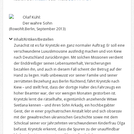
Olaf Kühl:
Der wahre Sohn
(Rowohlt.Berlin, September 2013)
Inhalt/Kritiken/Bestellen
Zunächst ist es für Krynitzki ein ganz normaler Auftrag: Er soll eine
verschwundene Luxuslimousine ausfindig machen und von Kiew
nach Deutschland zurückbringen. Mit solchen Missionen verdient
der Enddreißiger seinen Lebensunterhalt, Versicherungen
bezahlen ihn, und auch in diesem Fall scheint der Betrug auf der
Hand zu liegen. Halb unbewusst vor seiner Familie und seiner
zerrütteten Beziehung aus Berlin flüchtend, fährt Krynitzki nach
Kiew – und stellt fest, dass der dortige Halter des Fahrzeugs ein
hoher Beamter war, der vor wenigen Monaten gestorben ist.
Krynitzki lernt die rätselhafte, eigentümlich anziehende Witwe
Svetlana kennen – und ihren Sohn Arkadij, ein hoch­begabter
Geist, der in einer psychia­trischen Anstalt lebt und sich obsessiv
mit der gewaltreichen ukrainischen Geschichte sowie mit dem
Schicksal seiner vor Jahrzehnten verschwundenen Kinderfrau Olga
befasst. Krynitz­ki erkennt, dass die Spuren zu der unauffindbar