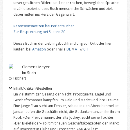
unvergesslichen Bildern und einer reichen, beweglichen Sprache
erzählt, seziert dieses Buch menschliche Schwächen und zielt
dabei mitten ins Herz der Gegenwart.
Rezensionsnotizen bei Perlentaucher
Zur Besprechung bei 5 lesen 20
Dieses Buch in der Lieblingsbuchhandlung vor Ort oder hier
kaufen: bei
Amazon
oder Thalia
DE
//
AT
//
CH
Clemens Meyer:
Im Stein
(S. Fischer)
Inhalt/Kritiken/Bestellen
Ein vielstimmiger Gesang der Nacht: Prostituierte, Engel und
Geschäftsmänner kämpfen um Geld und Macht und ihre Träume.
Eine junge Frau steht am Fenster, schaut in den Abendhimmel, im
Januar laufen die Geschäfte nicht, die Gedanken tanzen ihn ihrem
Kopf. »Der Pferdemann«, der alte Jockey, sucht seine Tochter.
»Der Bielefelder« rollt mit neuen Geschäftskonzepten den Markt
auf, investiert in Clubs und Eroscenter. »AK 47« liegt