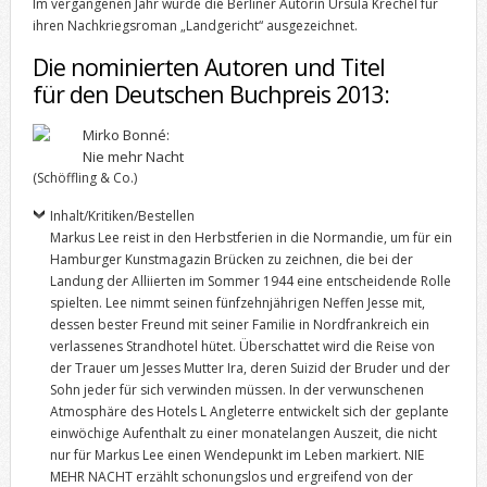
Im vergangenen Jahr wurde die Berliner Autorin Ursula Krechel für
ihren Nachkriegsroman „Landgericht“ ausgezeichnet.
Die nominierten Autoren und Titel
für den Deutschen Buchpreis 2013:
Mirko Bonné:
Nie mehr Nacht
(Schöffling & Co.)
Inhalt/Kritiken/Bestellen
Markus Lee reist in den Herbstferien in die Normandie, um für ein
Hamburger Kunstmagazin Brücken zu zeichnen, die bei der
Landung der Alliierten im Sommer 1944 eine entscheidende Rolle
spielten. Lee nimmt seinen fünfzehnjährigen Neffen Jesse mit,
dessen bester Freund mit seiner Familie in Nordfrankreich ein
verlassenes Strandhotel hütet. Überschattet wird die Reise von
der Trauer um Jesses Mutter Ira, deren Suizid der Bruder und der
Sohn jeder für sich verwinden müssen. In der verwunschenen
Atmosphäre des Hotels L Angleterre entwickelt sich der geplante
einwöchige Aufenthalt zu einer monatelangen Auszeit, die nicht
nur für Markus Lee einen Wendepunkt im Leben markiert. NIE
MEHR NACHT erzählt schonungslos und ergreifend von der