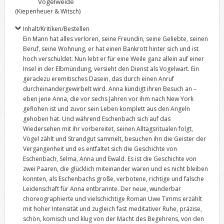
Vogelweide
(Kiepenheuer & Witsch)
Inhalt/Kritiken/Bestellen
Ein Mann hat alles verloren, seine Freundin, seine Geliebte, seinen
Beruf, seine Wohnung, er hat einen Bankrott hinter sich und ist
hoch verschuldet. Nun lebt er für eine Weile ganz allein auf einer
Insel in der Elbmündung, versieht den Dienst als Vogelwart. Ein
geradezu eremitisches Dasein, das durch einen Anruf
durcheinandergewirbelt wird. Anna kündigt ihren Besuch an –
eben jene Anna, die vor sechs Jahren vor ihm nach New York
geflohen ist und zuvor sein Leben komplett aus den Angeln
gehoben hat. Und während Eschenbach sich auf das
Wiedersehen mit ihr vorberei­tet, seinen Alltagsritualen folgt,
Vögel zählt und Strandgut sammelt, besuchen ihn die Geister der
Ver­gangenheit und es entfaltet sich die Geschichte von
Eschenbach, Selma, Anna und Ewald. Es ist die Ge­schichte von
zwei Paaren, die glücklich miteinander waren und es nicht bleiben
konnten, als Eschenbachs große, verbotene, richtige und falsche
Leidenschaft für Anna entbrannte. Der neue, wunderbar
choreographierte und vielschichtige Roman Uwe Timms erzählt
mit hoher Inten­sität und zugleich fast meditativer Ruhe, präzise,
schön, komisch und klug von der Macht des Begehrens, von den