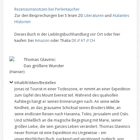
Rezensionsnotizen bei Perlentaucher
Zur den Besprechungen bei 5 lesen 20:
Literaturen
und
Atalantes
Historien
Dieses Buch in der Lieblingsbuchhandlung vor Ort oder hier
kaufen: bei
Amazon
oder Thalia
DE
//
AT
//
CH
Thomas Glavinic:
Das größere Wunder
(Hanser)
Inhalt/Kritiken/Bestellen
Jonas ist Tourist in einer Todeszone, er nimmt an einer Expedition
zum Gipfel des Mount Everest teil. Während des qualvollen
Aufstiegs hängt er seinen Erinnerungen nach. An seine wilde
Kindheit, an das grausame Schicksal seines Bruders Mike, an
seine endlosen Reisen nach Havanna, Tokio, Jerusalem und Oslo.
Und schließlich an die magische Begegnung mit Marie, seiner
großen Liebe, die sein ganzes Leben verändert. Thomas Glavinics
neuer Roman ist eine Expedition ins Ungewisse – ein
unvergleichliches Buch, packend und verstörend zugleich, von