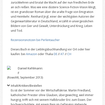
zurückkehren und brutal die Macht auf der nun friedlichen Erde
an sich reißen. Was wie eine düstere Science-Fiction-Vision klingt,
ist ein grandioser Roman über die uralte Frage von Emigration
und Heimkehr. Reinhard Jirgl, einer der wichtigsten Autoren der
Gegenwartsliteratur in Deutschland, erzählt in unvergesslichen
Bildern von Gier und Gewalt, Unterdrückung und Krieg, Leben
und Tod.
Rezensionsnotizen bei Perlentaucher
Dieses Buch in der Lieblingsbuchhandlung vor Ort oder hier
kaufen: bei
Amazon
oder Thalia
DE
//
AT
//
CH
Daniel Kehlmann:
F
(Rowohlt, September 2013)
Inhalt/Kritiken/Bestellen
Es ist der Sommer vor der Wirtschaftskrise. Martin Friedland,
katholischer Priester ohne Glauben, übergewichtig, weil immer
hungrig, trifft sich mit seinem Halbbruder Eric zum Essen. Der
hochverschuldete, mit einem Bein im Gefängnis stehende