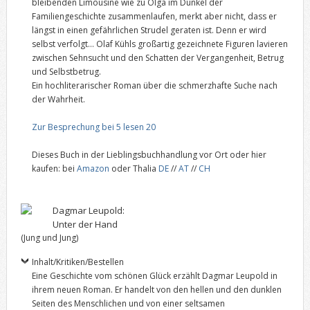
bleibenden Limousine wie zu Olga im Dunkel der
Familiengeschichte zusammenlaufen, merkt aber nicht, dass er
längst in einen gefährlichen Strudel geraten ist. Denn er wird
selbst verfolgt… Olaf Kühls großartig gezeichnete Figuren lavieren
zwischen Sehnsucht und den Schatten der Vergangenheit, Betrug
und Selbstbetrug.
Ein hochliterarischer Roman über die schmerzhafte Suche nach
der Wahrheit.
Zur Besprechung bei 5 lesen 20
Dieses Buch in der Lieblingsbuchhandlung vor Ort oder hier
kaufen: bei
Amazon
oder Thalia
DE
//
AT
//
CH
Dagmar Leupold:
Unter der Hand
(Jung und Jung)
Inhalt/Kritiken/Bestellen
Eine Geschichte vom schönen Glück erzählt Dagmar Leupold in
ihrem neuen Roman. Er handelt von den hellen und den dunklen
Seiten des Menschlichen und von einer seltsamen