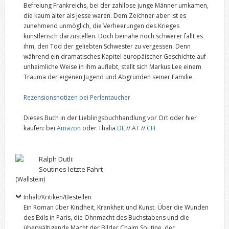
Befreiung Frankreichs, bei der zahllose junge Männer umkamen,
die kaum älter als Jesse waren. Dem Zeichner aber ist es
zunehmend unmöglich, die Verheerungen des Krieges
künstlerisch darzustellen. Doch beinahe noch schwerer fällt es
ihm, den Tod der geliebten Schwester zu vergessen. Denn
während ein dramatisches Kapitel europäischer Geschichte auf
unheimliche Weise in ihm auflebt, stellt sich Markus Lee einem
Trauma der eigenen Jugend und Abgründen seiner Familie.
Rezensionsnotizen bei Perlentaucher
Dieses Buch in der Lieblingsbuchhandlung vor Ort oder hier
kaufen: bei
Amazon
oder Thalia
DE
//
AT
//
CH
Ralph Dutli:
Soutines letzte Fahrt
(Wallstein)
Inhalt/Kritiken/Bestellen
Ein Roman über Kindheit, Krankheit und Kunst. Über die Wunden
des Exils in Paris, die Ohnmacht des Buchstabens und die
überwältigende Macht der Bilder.Chaim Soutine, der