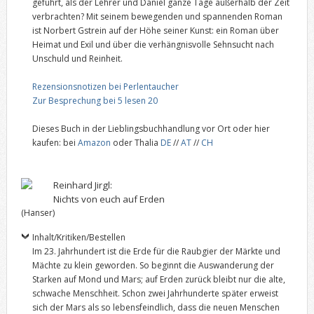
geführt, als der Lehrer und Daniel ganze Tage außerhalb der Zeit
verbrachten? Mit seinem bewegenden und spannenden Roman
ist Norbert Gstrein auf der Höhe seiner Kunst: ein Roman über
Heimat und Exil und über die verhängnisvolle Sehnsucht nach
Unschuld und Reinheit.
Rezensionsnotizen bei Perlentaucher
Zur Besprechung bei 5 lesen 20
Dieses Buch in der Lieblingsbuchhandlung vor Ort oder hier
kaufen: bei
Amazon
oder Thalia
DE
//
AT
//
CH
Reinhard Jirgl:
Nichts von euch auf Erden
(Hanser)
Inhalt/Kritiken/Bestellen
Im 23. Jahrhundert ist die Erde für die Raubgier der Märkte und
Mächte zu klein geworden. So beginnt die Auswanderung der
Starken auf Mond und Mars; auf Erden zurück bleibt nur die alte,
schwache Menschheit. Schon zwei Jahrhunderte später erweist
sich der Mars als so lebensfeindlich, dass die neuen Menschen