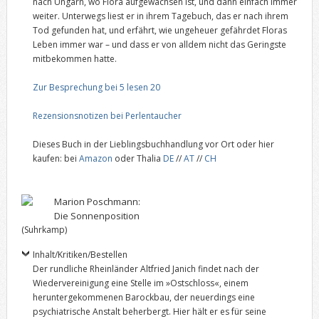
nach Ungarn, wo Flora aufgewachsen ist, und dann einfach immer
weiter. Unterwegs liest er in ihrem Tagebuch, das er nach ihrem
Tod gefunden hat, und erfährt, wie ungeheuer gefährdet Floras
Leben immer war – und dass er von alldem nicht das Geringste
mitbekommen hatte.
Zur Besprechung bei 5 lesen 20
Rezensionsnotizen bei Perlentaucher
Dieses Buch in der Lieblingsbuchhandlung vor Ort oder hier
kaufen: bei
Amazon
oder Thalia
DE
//
AT
//
CH
Marion Poschmann:
Die Sonnenposition
(Suhrkamp)
Inhalt/Kritiken/Bestellen
Der rundliche Rheinländer Altfried Janich findet nach der
Wiedervereinigung eine Stelle im »Ostschloss«, einem
heruntergekommenen Barockbau, der neuerdings eine
psychiatrische Anstalt beherbergt. Hier hält er es für seine