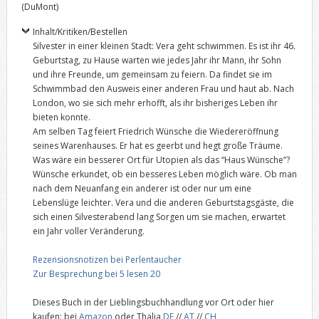
(DuMont)
Inhalt/Kritiken/Bestellen
Silvester in einer kleinen Stadt: Vera geht schwimmen. Es ist ihr 46.
Geburtstag, zu Hause warten wie jedes Jahr ihr Mann, ihr Sohn
und ihre Freunde, um gemeinsam zu feiern. Da findet sie im
Schwimmbad den Ausweis einer anderen Frau und haut ab. Nach
London, wo sie sich mehr erhofft, als ihr bisheriges Leben ihr
bieten konnte.
Am selben Tag feiert Friedrich Wünsche die Wiedereröffnung
seines Warenhauses. Er hat es geerbt und hegt große Träume.
Was wäre ein besserer Ort für Utopien als das “Haus Wünsche”?
Wünsche erkundet, ob ein besseres Leben möglich wäre. Ob man
nach dem Neuanfang ein anderer ist oder nur um eine
Lebenslüge leichter. Vera und die anderen Geburtstagsgäste, die
sich einen Silvesterabend lang Sorgen um sie machen, erwartet
ein Jahr voller Veränderung.
Rezensionsnotizen bei Perlentaucher
Zur Besprechung bei 5 lesen 20
Dieses Buch in der Lieblingsbuchhandlung vor Ort oder hier
kaufen: bei
Amazon
oder Thalia
DE
//
AT
//
CH