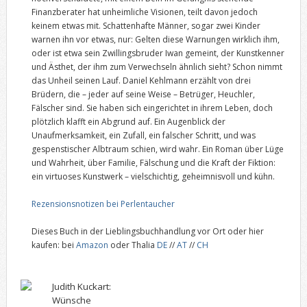
Finanzberater hat unheimliche Visionen, teilt davon jedoch
keinem etwas mit. Schattenhafte Männer, sogar zwei Kinder
warnen ihn vor etwas, nur: Gelten diese Warnungen wirklich ihm,
oder ist etwa sein Zwillingsbruder Iwan gemeint, der Kunstkenner
und Ästhet, der ihm zum Verwechseln ähnlich sieht? Schon nimmt
das Unheil seinen Lauf. Daniel Kehlmann erzählt von drei
Brüdern, die – jeder auf seine Weise – Betrüger, Heuchler,
Fälscher sind. Sie haben sich eingerichtet in ihrem Leben, doch
plötzlich klafft ein Abgrund auf. Ein Augenblick der
Unaufmerksamkeit, ein Zufall, ein falscher Schritt, und was
gespenstischer Albtraum schien, wird wahr. Ein Roman über Lüge
und Wahrheit, über Familie, Fälschung und die Kraft der Fiktion:
ein virtuoses Kunstwerk – vielschichtig, geheimnisvoll und kühn.
Rezensionsnotizen bei Perlentaucher
Dieses Buch in der Lieblingsbuchhandlung vor Ort oder hier
kaufen: bei
Amazon
oder Thalia
DE
//
AT
//
CH
Judith Kuckart:
Wünsche