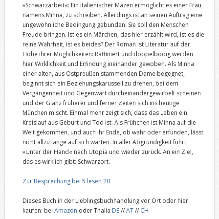
»Schwarzarbeit«: Ein italienischer Mäzen ermöglicht es einer Frau
namens Minna, zu schreiben. Allerdings ist an seinen Auftrag eine
ungewöhnliche Bedingung gebunden: Sie soll den Menschen
Freude bringen. Ist es ein Märchen, das hier erzählt wird, ist es die
reine Wahrheit, ist es beides? Der Roman ist Literatur auf der
Höhe ihrer Möglichkeiten: Raffiniert und doppelbödig werden
hier Wirklichkeit und Erfindung ineinander gewoben. Als Minna
einer alten, aus Ostpreußen stammenden Dame begegnet,
beginnt sich ein Beziehungskarussell zu drehen, bei dem
Vergangenheit und Gegenwart durcheinandergewirbelt scheinen
und der Glanz früherer und ferner Zeiten sich ins heutige
München mischt. Einmal mehr zeigt sich, dass das Leben ein
Kreislauf aus Geburt und Tod ist. Als Frühchen ist Minna auf die
Welt gekommen, und auch ihr Ende, ob wahr oder erfunden, lässt
nicht allzu lange auf sich warten. In aller Abgründigkeit führt
»Unter der Hand« nach Utopia und wieder zurück. An ein Ziel,
das es wirklich gibt: Schwarzort.
Zur Besprechung bei 5 lesen 20
Dieses Buch in der Lieblingsbuchhandlung vor Ort oder hier
kaufen: bei
Amazon
oder Thalia
DE
//
AT
//
CH