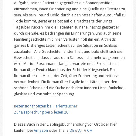
Aufgabe, seinen Patienten gegenüber die Sonnenposition
einzunehmen, ihnen Orientierung und eine Quelle des Trostes zu
sein. Als sein Freund Odilo durch einen rätselhaften Autounfall zu
Tode kommt, gerät er selbst auf die Nachtseite der Dinge.
Tagsüber rücken ihm die Patienten zu nahe, nachts geistert er
durch die Säle, es bedrängen ihn Erinnerungen, und auch seine
Familiengeschichte mit ihren Verlusten holt ihn ein. Altfrieds
ganzes bisheriges Leben scheint auf die Situation im Schloss
zuzulaufen: Alle Geschichten enden hier, und bald stellt sich die
Gewissheit ein, dass er aus dem Schloss nicht mehr wegkommen
wird. Marion Poschmanns lange erwartete neue Prosa ist ein
Roman über Deutschland aus der Sicht der Kriegsenkel. Ein
Roman über die Macht der Zeit, über Erinnerung und zeitlose
Verbundenheit. Ein Roman über fragile Identitäten, über den
schönen Schein und die Suche nach dem inneren Licht –funkelnd,
glasklar und von subtiler Spannung.
Rezensionsnotizen bei Perlentaucher
Zur Besprechung bei 5 lesen 20
Dieses Buch in der Lieblingsbuchhandlung vor Ort oder hier
kaufen: bei
Amazon
oder Thalia
DE
//
AT
//
CH