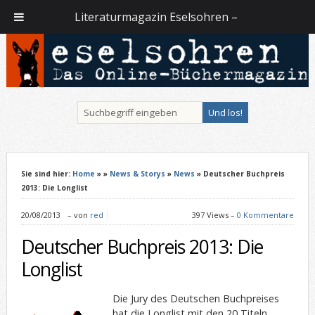
Literaturmagazin Eselsohren –
Sie sind hier:
Home
»
»
News & Storys
»
News
» Deutscher Buchpreis
2013: Die Longlist
20/08/2013
–
von
red
397 Views –
0 Kommentare
Deutscher Buchpreis 2013: Die
Longlist
Die Jury des Deutschen Buchpreises
hat die Longlist mit den 20 Titeln