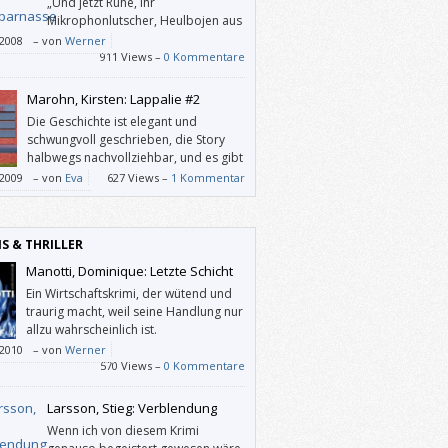
„Und jetzt Ruhe, ihr
Mikrophonlutscher, Heulbojen aus
den Tonstudios, ihr faden
/2008
–
von
Werner
rer, Playbacksänger, ihr Bercy-
911 Views –
0 Kommentare
onzertpilger, ihr Kreativ-DJs für hippe
habeten und abgedrehte Snobs
Marohn, Kirsten: Lappalie #2
gemachter Nächte, ihr abgewrackten
Die Geschichte ist elegant und
r, ihr abgerissenen Rapper, ihr geblufften
schwungvoll geschrieben, die Story
er, Kuschelmusiksänger ohne jeden Charme
halbwegs nachvollziehbar, und es gibt
hr vollgedröhnten stimmlosen
einige zart und einfühlsam, beinahe
/2009
–
von
Eva
627 Views –
1 Kommentar
tockschreihälse, ihr Hitparadensieger von
sch beschriebene Momentaufnahmen, die
-Kakerlake.“
berührt haben. Wären da nicht die Dialoge!
IS & THRILLER
Manotti, Dominique: Letzte Schicht
Ein Wirtschaftskrimi, der wütend und
traurig macht, weil seine Handlung nur
allzu wahrscheinlich ist.
/2010
–
von
Werner
570 Views –
0 Kommentare
Larsson, Stieg: Verblendung
Wenn ich von diesem Krimi