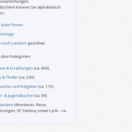
besprechungen:
 Büchern können Sie alphabetisch
en:
r
Autor*innen
Verlage
e
nach Ländern
geordnet.
über Kategorien:
ne & Erzählungen
(ca. 460)
s & Thriller
(ca. 200)
bücher und Ratgeber
(ca. 175)
er- & Jugendbücher
(ca. 90)
 andere
(Abenteuer, Reise,
erungen, SF, Fantasy sowie Lyrik – ca.