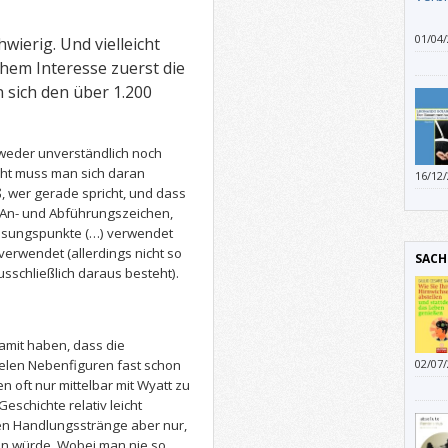
01/04
hwierig. Und vielleicht
gesch
chem Interesse zuerst die
sich den über 1.200
weder unverständlich noch
icht muss man sich daran
16/12
 wer gerade spricht, und dass
 An- und Abführungszeichen,
assungspunkte (…) verwendet
verwendet (allerdings nicht so
SACH
ausschließlich daraus besteht).
amit haben, dass die
elen Nebenfiguren fast schon
02/07
 oft nur mittelbar mit Wyatt zu
eschichte relativ leicht
hen Handlungsstränge aber nur,
n würde. Wobei man nie so