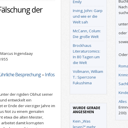
Buch
Emily
Nach
 Fälschung der
Irving, John: Garp
such
und wie er die
Welt sah
unte
McCann, Colum:
oder
Die große Welt
sowi
Brockhaus
Literaturcomics:
n Marcus Ingendaay
Oder 
In 80 Tagen um
 1955
die Welt
Roma
Vollmann, William
ührliche Besprechung
–
Infos
Krimi
T.: Sperrzone
Fukushima
Sach
Kind
unter der rigiden Obhut seiner
und entwickelt ein
Alles
et er Ende der vierziger Jahre im
Erinn
WURDE GERADE
aus Not zu einem genialen
ANGESEHEN
200)
ht etwa die alten Meister,
Kein „Was
 arbeitet damit korrupten
lesen?“ mehr