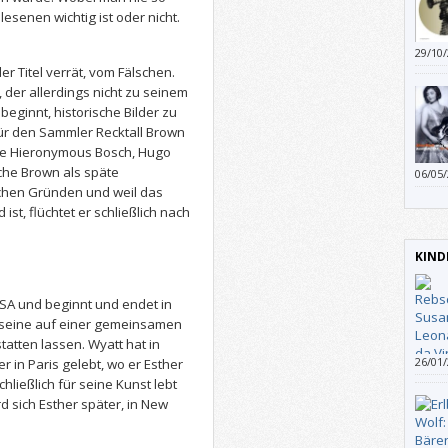
senen wichtig ist oder nicht.
29/10
Verbi
er Titel verrät, vom Fälschen.
mach
 der allerdings nicht zu seinem
 beginnt, historische Bilder zu
 für den Sammler Recktall Brown
(wie Hieronymous Bosch, Hugo
che Brown als späte
06/05
gearb
chen Gründen und weil das
st, flüchtet er schließlich nach
KIND
USA und beginnt und endet in
at seine auf einer gemeinsamen
atten lassen. Wyatt hat in
26/01
r in Paris gelebt, wo er Esther
die E
hließlich für seine Kunst lebt
nämli
d sich Esther später, in New
und F
hat W