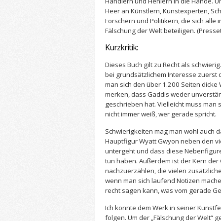
Händlern und Hehlern in die Hände. U
Heer an Künstlern, Kunstexperten, Schri
Forschern und Politikern, die sich all
Fälschung der Welt beteiligen.
(Presse
Kurzkritik:
Dieses Buch gilt zu Recht als schwierig.
bei grundsätzlichem Interesse zuerst
man sich den über 1.200 Seiten dicke 
merken, dass Gaddis weder unverstän
geschrieben hat. Vielleicht muss man
nicht immer weiß, wer gerade spricht.
Schwierigkeiten mag man wohl auch d
Hauptfigur Wyatt Gwyon neben den vi
untergeht und dass diese Nebenfiguren
tun haben. Außerdem ist der Kern der
nachzuerzählen, die vielen zusätzlic
wenn man sich laufend Notizen mache
recht sagen kann, was vom gerade Gele
Ich konnte dem Werk in seiner Kunstfer
folgen. Um der „Fälschung der Welt“ 