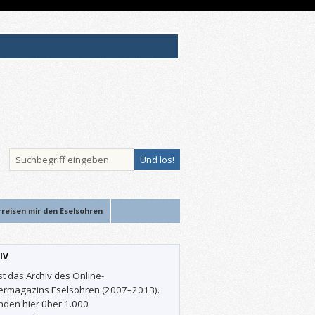
rreisen mir den Eselsohren
IV
st das Archiv des Online-
ermagazins Eselsohren (2007–2013).
inden hier über 1.000