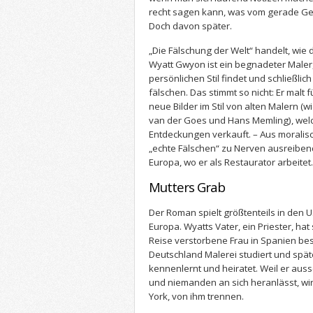
recht sagen kann, was vom gerade Gele
Doch davon später.
„Die Fälschung der Welt“ handelt, wie d
Wyatt Gwyon ist ein begnadeter Maler,
persönlichen Stil findet und schließlich
fälschen. Das stimmt so nicht: Er malt
neue Bilder im Stil von alten Malern 
van der Goes und Hans Memling), wel
Entdeckungen verkauft. – Aus moralis
„echte Fälschen“ zu Nerven ausreibend i
Europa, wo er als Restaurator arbeitet.
Mutters Grab
Der Roman spielt größtenteils in den 
Europa. Wyatts Vater, ein Priester, h
Reise verstorbene Frau in Spanien best
Deutschland Malerei studiert und späte
kennenlernt und heiratet. Weil er aussc
und niemanden an sich heranlässt, wir
York, von ihm trennen.