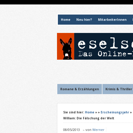
Home
Neu hier?
MitarbeiterInnen
Romane & Erzählungen
Krimis & Thriller
Sie sind hier:
Home
»
»
Erscheinungsjahr
»
William: Die Fälschung der Welt
08/05/2013
–
von
Werner