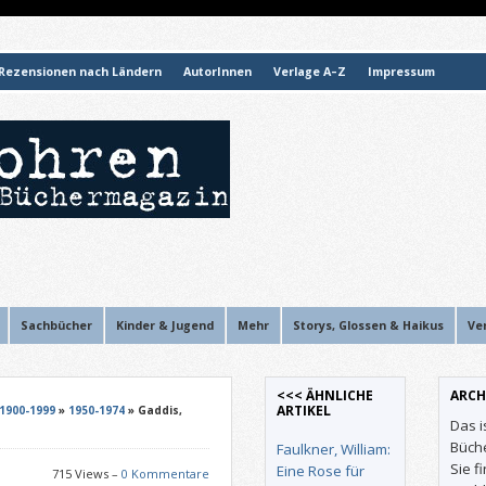
Rezensionen nach Ländern
AutorInnen
Verlage A–Z
Impressum
Sachbücher
Kinder & Jugend
Mehr
Storys, Glossen & Haikus
Ve
<<< ÄHNLICHE
ARCH
ARTIKEL
1900-1999
»
1950-1974
» Gaddis,
Das i
Büch
Faulkner, William:
Sie f
Eine Rose für
715 Views –
0 Kommentare