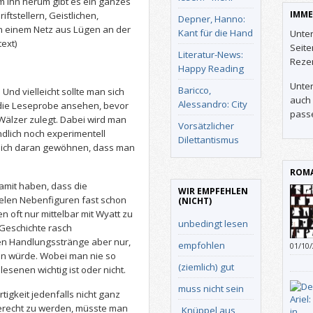
m ihn herum gibt es ein ganzes
IMME
ftstellern, Geistlichen,
Depner, Hanno:
e in einem Netz aus Lügen an der
Kant für die Hand
Unter
text)
Seit
Literatur-News:
Reze
Happy Reading
Unter
Baricco,
 Und vielleicht sollte man sich
auch 
Alessandro: City
 die Leseprobe ansehen, bevor
pass
Wälzer zulegt. Dabei wird man
Vorsätzlicher
dlich noch experimentell
Dilettantismus
 sich daran gewöhnen, dass man
ROMA
amit haben, dass die
WIR EMPFEHLEN
elen Nebenfiguren fast schon
(NICHT)
 oft nur mittelbar mit Wyatt zu
unbedingt lesen
 Geschichte rasch
hen Handlungsstränge aber nur,
empfohlen
01/10
n würde. Wobei man nie so
(ziemlich) gut
senen wichtig ist oder nicht.
muss nicht sein
tigkeit jedenfalls nicht ganz
gerecht zu werden, müsste man
„Knüppel aus