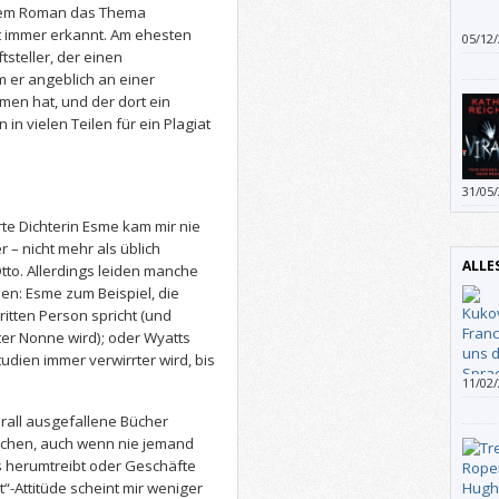
Musik
iesem Roman das Thema
ht immer erkannt. Am ehesten
05/12
tsteller, der einen
zeich
vorbe
 er angeblich an einer
men hat, und der dort ein
in vielen Teilen für ein Plagiat
31/05
feine
te Dichterin Esme kam mir nie
zur I
r – nicht mehr als üblich
eher 
ALLE
tto. Allerdings leiden manche
n: Esme zum Beispiel, die
itten Person spricht (und
er Nonne wird); oder Wyatts
udien immer verwirrter wird, bis
11/02
aufzu
rall ausgefallene Bücher
auf G
ochen, auch wenn nie jemand
tys herumtreibt oder Geschäfte
t“-Attitüde scheint mir weniger