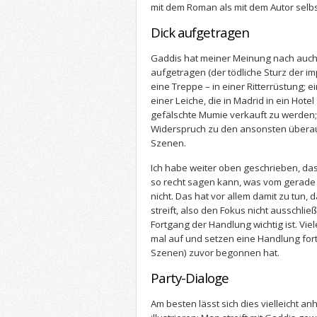
mit dem Roman als mit dem Autor selbs
Dick aufgetragen
Gaddis hat meiner Meinung nach auch 
aufgetragen (der tödliche Sturz der i
eine Treppe – in einer Ritterrüstung; e
einer Leiche, die in Madrid in ein Hote
gefälschte Mumie verkauft zu werden;
Widerspruch zu den ansonsten überaus
Szenen.
Ich habe weiter oben geschrieben, da
so recht sagen kann, was vom gerade 
nicht. Das hat vor allem damit zu tun
streift, also den Fokus nicht ausschließ
Fortgang der Handlung wichtig ist. Vi
mal auf und setzen eine Handlung fort,
Szenen) zuvor begonnen hat.
Party-Dialoge
Am besten lässt sich dies vielleicht a