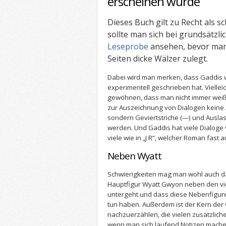
erscheinen würde
Dieses Buch gilt zu Recht als sc
sollte man sich bei grundsätzli
Leseprobe
ansehen, bevor man 
Seiten dicke Wälzer zulegt.
Dabei wird man merken, dass Gaddis 
experimentell geschrieben hat. Vielle
gewöhnen, dass man nicht immer weiß,
zur Auszeichnung von Dialogen keine
sondern Geviertstriche (—) und Ausl
werden. Und Gaddis hat viele Dialoge 
viele wie in „J R“, welcher Roman fast 
Neben Wyatt
Schwierigkeiten mag man wohl auch d
Hauptfigur Wyatt Gwyon neben den vi
untergeht und dass diese Nebenfiguren
tun haben. Außerdem ist der Kern der G
nachzuerzählen, die vielen zusätzlic
wenn man sich laufend Notizen mache