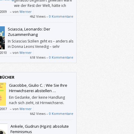
genauso begeistert gewesen wäre
wie der Rest der Welt, hätte ich
wahrscheinlich gar nichts darüber
/2009
–
von
Werner
rieben.
462 Views –
0 Kommentare
Sciascia, Leonardo: Der
Zusammenhang
In Sciascias Sizilien geht es – anders als
in Donna Leons Venedig – sehr
ungemütlich zu.
/2010
–
von
Werner
618 Views –
0 Kommentare
BÜCHER
Giacobbe, Giulio C. : Wie Sie Ihre
Hirnwichserei abstellen …
Ein Gedanke, der keine Handlung
nach sich zieht, ist Hirnwichserei.
/2007
–
von
Werner
662 Views –
0 Kommentare
Ankele, Gudrun (Hg.in): absolute
Feminismus