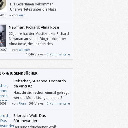
Die LeserInnen bekommen
Unerwartetes unter die Nase
gerieben und werden mit
/2010
–
von
karo
ndungen konfrontiert, die neugierig
en.
Newman, Richard: Alma Rosé
22 Jahre hat der Musikkritiker Richard
Newman an seiner Biographie über
Alma Rosé, die Leiterin des
Frauenorchesters von Auschwitz,
/2007
–
von
Werner
eitet.
1.046 Views –
3 Kommentare
ER- & JUGENDBÜCHER
Rebscher, Susanne: Leonardo
da Vinci #2
Hast du dich schon einmal gefragt,
wer die Mona Lisa gemalt hat?
Oder interessieren dich vielleicht
/2009
–
von
Flora
509 Views –
0 Kommentare
rfindungen von Leonardo da Vinci? Der war
ch nicht nur Maler, sondern auch Bildhauer
Erlbruch, Wolf: Das
orscher und Architekt und Ingenieur und
Bärenwunder
affen, aber auch Arbeitsgeräte und sogar
Der Kinderbuchautor Wolf