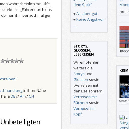
oman wahrscheinlich mit Hilfe
dem Sack“
 starkem – „Führer durch das
20/10
+
Alt, aber gut
 ob man ihm bei nochmaliger
Wispe
+
Keine Angst vor
Großk
…
Analp
durch
Rocke
Bluff
STORYS,
und i
GLOSSEN,
18/05
Woods
LESEREISEN
poeti
Radio
mich 
!
Wir empfehlen
weiters die
KRIM
Storys
und
chreiben
?
Glossen
sowie
„Verreisen mit
uchhandlung
in Ihrer Nähe
den Eselsohren“:
Thalia
DE
//
AT
//
CH
Verreisen mit
06/08
Büchern
sowie
Verreisen im
Kopf
.
 Unbeteiligten