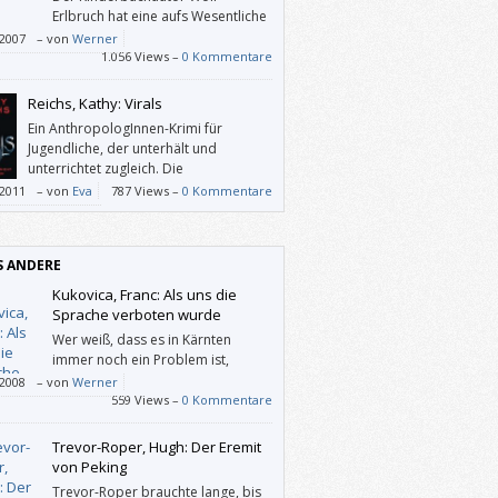
instrumente erfunden.
Erlbruch hat eine aufs Wesentliche
reduzierte Art zu schreiben und er
/2007
–
von
Werner
net wunderbar knapp an der Realität
1.056 Views –
0 Kommentare
i.
Reichs, Kathy: Virals
Ein AnthropologInnen-Krimi für
Jugendliche, der unterhält und
unterrichtet zugleich. Die
ProtagonistInnen sind allesamt auf
/2011
–
von
Eva
787 Views –
0 Kommentare
 Art illustrierte Prototypen und laden daher
dentifikation ein; dieses Buch wird aber wohl
Mädchen ansprechen.
S ANDERE
Kukovica, Franc: Als uns die
Sprache verboten wurde
Wer weiß, dass es in Kärnten
immer noch ein Problem ist,
zweisprachige Ortstaffeln
/2008
–
von
Werner
stellen, wird in diesem Buch eher indirekt
559 Views –
0 Kommentare
ründe dafür finden.
Trevor-Roper, Hugh: Der Eremit
von Peking
Trevor-Roper brauchte lange, bis