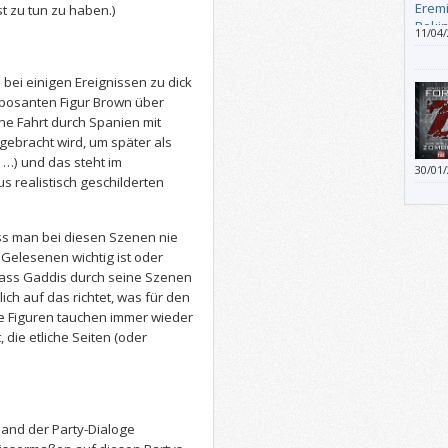
t zu tun zu haben.)
11/04
die L
präse
bei einigen Ereignissen zu dick
öffen
mposanten Figur Brown über
Leben
von d
ine Fahrt durch Spanien mit
noch 
l gebracht wird, um später als
 …) und das steht im
30/01
 realistisch geschilderten
Denno
Erwac
Grupp
ss man bei diesen Szenen nie
Gehei
Gelesenen wichtig ist oder
, dass Gaddis durch seine Szenen
lich auf das richtet, was für den
ele Figuren tauchen immer wieder
 die etliche Seiten (oder
nhand der Party-Dialoge