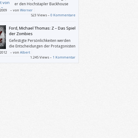
er den Hochstapler Backhouse
entlarven konnte. Und er nimmt
/2009
–
von
Werner
eserInnen gewissermaßen an der Hand und
523 Views –
0 Kommentare
ntiert ihnen erst einmal die glänzende
tliche Figur Backhouse. Dann kratzt er
Ford, Michael Thomas: Z – Das Spiel
sphase für Lebensphase den Lack ab, bis
der Zombies
em anfangs imposanten Menschen nur
Gefestigte Persönlichkeiten werden
ein erbärmlicher Rest übrig bleibt.
die Entscheidungen der Protagonisten
nur selten nachvollziehen können.
/2012
–
von
Albert
ch ist gut beschrieben, wie ein (für
1.245 Views –
1 Kommentar
hsene) harmloses Problem durch
endruck, Tabletten, Angst vor Eltern und
mnistuerei zur Katastrophe heranwächst.