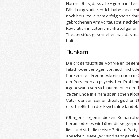
Nun heißt es, dass alle Figuren in d
Fälschung variieren. Ich habe das nic
noch bei Otto, einem erfolglosen Schrif
gebrochenen Arm vortäuscht, nachdem
Revolution in Lateinamerika teilgenom
Theaterstück geschrieben hat, das man 
hält.
Flunkern
Die drogensüchtige, von vielen begehr
falsch oder verlogen vor, auch nicht de
flunkernde – Freundeskreis rund um O
der Personen an psychischen Probleme
irgendwann von sich nur mehr in der dr
gegen Ende in einem spanischen Klost
Vater, der von seinen theologischen St
er schließlich in der Psychiatrie landet.
(Übrigens liegen in diesem Roman übe
herum oder es wird über diese gespr
liest und sich die meiste Zeit auf Par
abwickelt. Diese „Wir sind sehr gebilde