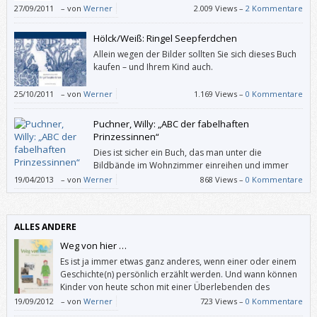
27/09/2011
–
von
Werner
2.009 Views –
2 Kommentare
Hölck/Weiß: Ringel Seepferdchen
Allein wegen der Bilder sollten Sie sich dieses Buch
kaufen – und Ihrem Kind auch.
25/10/2011
–
von
Werner
1.169 Views –
0 Kommentare
Puchner, Willy: „ABC der fabelhaften
Prinzessinnen“
Dies ist sicher ein Buch, das man unter die
Bildbände im Wohnzimmer einreihen und immer
wieder hervorholen wird. Kinder werden es später
19/04/2013
–
von
Werner
868 Views –
0 Kommentare
ihren Kindern zeigen und immer noch selbst eine Freude daran haben.
ALLES ANDERE
Weg von hier …
Es ist ja immer etwas ganz anderes, wenn einer oder einem
Geschichte(n) persönlich erzählt werden. Und wann können
Kinder von heute schon mit einer Überlebenden des
Holocaust sprechen?
19/09/2012
–
von
Werner
723 Views –
0 Kommentare
„Weg von hier …“ bietet dazu die Gelegenheit: Darin erzählt die Linzer