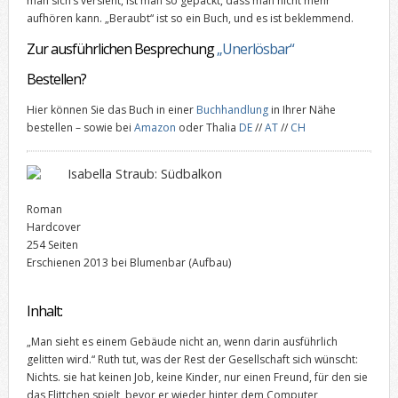
man sich‘s versieht, ist man so gepackt, dass man nicht mehr
aufhören kann. „Beraubt“ ist so ein Buch, und es ist beklemmend.
Zur ausführlichen Besprechung
„Unerlösbar“
Bestellen?
Hier können Sie das Buch in einer
Buchhandlung
in Ihrer Nähe
bestellen – sowie bei
Amazon
oder Thalia
DE
//
AT
//
CH
Isabella Straub: Südbalkon
Roman
Hardcover
254 Seiten
Erschienen 2013 bei Blumenbar (Aufbau)
Inhalt:
„Man sieht es einem Gebäude nicht an, wenn darin ausführlich
gelitten wird.“ Ruth tut, was der Rest der Gesellschaft sich wünscht:
Nichts. sie hat keinen Job, keine Kinder, nur einen Freund, für den sie
das Flittchen spielt, bevor er wieder hinter dem Computer