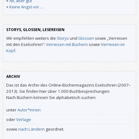
+
Alt, aber gut
+
Keine Angst vor …
STORYS, GLOSSEN, LESEREISEN
Wir empfehlen weiters die
Storys
und
Glossen
sowie „Verreisen
mit den Eselsohren“:
Verreisen mit Büchern
sowie
Verreisen im
Kopf
.
ARCHIV
Das ist das Archiv des Online-Büchermagazins Eselsohren (2007–
2013). Sie finden hier über 1.000 Buchbesprechungen:
Nach Büchern können Sie alphabetisch suchen:
unter
Autor*innen
oder
Verlage
sowie
nach Ländern
geordnet.