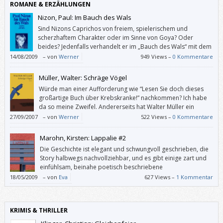
ROMANE & ERZÄHLUNGEN
Nizon, Paul: Im Bauch des Wals
Sind Nizons Caprichos von freiem, spielerischem und
scherzhaftem Charakter oder im Sinne von Goya? Oder
beides? Jedenfalls verhandelt er im „Bauch des Wals“ mit dem
Leben nicht in erster Instanz …
14/08/2009
–
von
Werner
949 Views –
0 Kommentare
Müller, Walter: Schräge Vögel
Würde man einer Aufforderung wie “Lesen Sie doch dieses
großartige Buch über Krebskranke!” nachkommen? Ich habe
da so meine Zweifel. Andererseits hat Walter Müller ein
großartiges Buch über Krebskranke geschrieben.
27/09/2007
–
von
Werner
522 Views –
0 Kommentare
Marohn, Kirsten: Lappalie #2
Die Geschichte ist elegant und schwungvoll geschrieben, die
Story halbwegs nachvollziehbar, und es gibt einige zart und
einfühlsam, beinahe poetisch beschriebene
Momentaufnahmen, die mich berührt haben. Wären da nicht
18/05/2009
–
von
Eva
627 Views –
1 Kommentar
die Dialoge!
KRIMIS & THRILLER