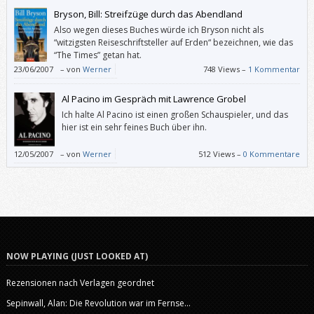
Jüdin Ilse Mass über ihre Flucht vor den Nazis aus Österreich über
Bryson, Bill: Streifzüge durch das Abendland
Shanghai nach Israel.
Also wegen dieses Buches würde ich Bryson nicht als
Ein Buch, das sich sowohl für den Volksschul-Unterricht als auch für eine
“witzigsten Reiseschriftsteller auf Erden“ bezeichnen, wie das
Auseinandersetzung mit dem Nationalsozialismus zu Hause empfiehlt.
“The Times” getan hat.
23/06/2007
–
von
Werner
748 Views –
1 Kommentar
Al Pacino im Gespräch mit Lawrence Grobel
Ich halte Al Pacino ist einen großen Schauspieler, und das
hier ist ein sehr feines Buch über ihn.
12/05/2007
–
von
Werner
512 Views –
0 Kommentare
NOW PLAYING (JUST LOOKED AT)
Rezensionen nach Verlagen geordnet
Sepinwall, Alan: Die Revolution war im Fernse...