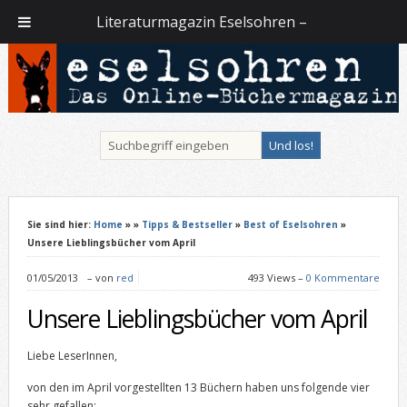
Literaturmagazin Eselsohren –
Sie sind hier:
Home
»
»
Tipps & Bestseller
»
Best of Eselsohren
»
Unsere Lieblingsbücher vom April
01/05/2013
–
von
red
493 Views –
0 Kommentare
Unsere Lieblingsbücher vom April
Liebe LeserInnen,
von den im April vorgestellten 13 Büchern haben uns folgende vier
sehr gefallen: