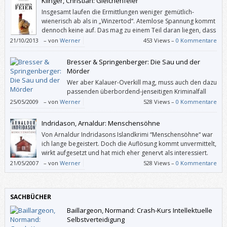
Klinger, Christian: Gleichenfeier
Insgesamt laufen die Ermittlungen weniger gemütlich-
wienerisch ab als in „Winzertod“. Atemlose Spannung kommt
dennoch keine auf. Das mag zu einem Teil daran liegen, dass
in einigen Szenen nichts Neues berichtet wird, sondern oft
21/10/2013
–
von
Werner
453 Views –
0 Kommentare
auch wiederholt, was man schon weiß. Zum anderen mischt Christian
Klinger in die durchaus realistischen Szenen und Charaktere immer
Bresser & Springenberger: Die Sau und der
wieder leicht groteske Elemente.
Mörder
Wer aber Kalauer-Overkill mag, muss auch den dazu
passenden überbordend-jenseitigen Kriminalfall
inklusive gesucht origineller Figuren mögen. Leider
25/05/2009
–
von
Werner
528 Views –
0 Kommentare
ist das bei mir in diesem Fall auch nicht der Fall.
Indridason, Arnaldur: Menschensöhne
Von Arnaldur Indridasons Islandkrimi “Menschensöhne“ war
ich lange begeistert. Doch die Auflösung kommt unvermittelt,
wirkt aufgesetzt und hat mich eher genervt als interessiert.
Schade.
21/05/2007
–
von
Werner
528 Views –
0 Kommentare
SACHBÜCHER
Baillargeon, Normand: Crash-Kurs Intellektuelle
Selbstverteidigung