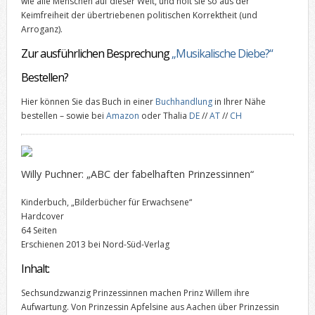
wie alle Menschen auf dieser Welt, und holt sie so aus der
Keimfreiheit der übertriebenen politischen Korrektheit (und
Arroganz).
Zur ausführlichen Besprechung
„Musikalische Diebe?“
Bestellen?
Hier können Sie das Buch in einer
Buchhandlung
in Ihrer Nähe
bestellen – sowie bei
Amazon
oder Thalia
DE
//
AT
//
CH
Willy Puchner: „ABC der fabelhaften Prinzessinnen“
Kinderbuch, „Bilderbücher für Erwachsene“
Hardcover
64 Seiten
Erschienen 2013 bei Nord-Süd-Verlag
Inhalt:
Sechsundzwanzig Prinzessinnen machen Prinz Willem ihre
Aufwartung. Von Prinzessin Apfelsine aus Aachen über Prinzessin