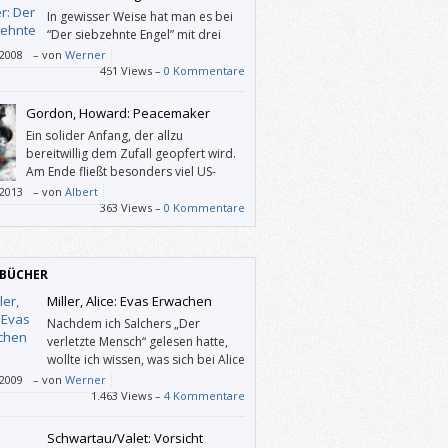
In gewisser Weise hat man es bei
“Der siebzehnte Engel” mit drei
Romanen in einem zu tun, besser
/2008
–
von
Werner
t: Die drei Teile unterscheiden sich
451 Views –
0 Kommentare
tisch sehr stark, wiewohl sie dieselbe
ung weitertreiben.
Gordon, Howard: Peacemaker
Ein solider Anfang, der allzu
bereitwillig dem Zufall geopfert wird.
Am Ende fließt besonders viel US-
Heldenschmalz, aber das ist reine
/2013
–
von
Albert
hmackssache.
363 Views –
0 Kommentare
BÜCHER
Miller, Alice: Evas Erwachen
Nachdem ich Salchers „Der
verletzte Mensch“ gelesen hatte,
wollte ich wissen, was sich bei Alice
Miller in den letzten Jahren so
/2009
–
von
Werner
 hat. Besser gesagt: Vor ca. 25 Jahren waren
1.463 Views –
4 Kommentare
s erste drei Bücher wichtig für mich, ich las
Drama des begabten Kindes“ und sah mich
Schwartau/Valet: Vorsicht