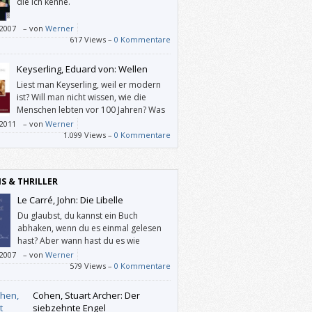
die ich kenne.
/2007
–
von
Werner
617 Views –
0 Kommentare
Keyserling, Eduard von: Wellen
Liest man Keyserling, weil er modern
ist? Will man nicht wissen, wie die
Menschen lebten vor 100 Jahren? Was
sie dachten und fühlten und taten?
/2011
–
von
Werner
1.099 Views –
0 Kommentare
IS & THRILLER
Le Carré, John: Die Libelle
Du glaubst, du kannst ein Buch
abhaken, wenn du es einmal gelesen
hast? Aber wann hast du es wie
gelesen? Woran wirst du dich in 20
/2007
–
von
Werner
n erinnern? An ein paar Details, die dir dann
579 Views –
0 Kommentare
htig vorkommen? Was bleibt von all dem
r-Konsum: ein paar “falsche“ Erinnerungen?
Cohen, Stuart Archer: Der
siebzehnte Engel