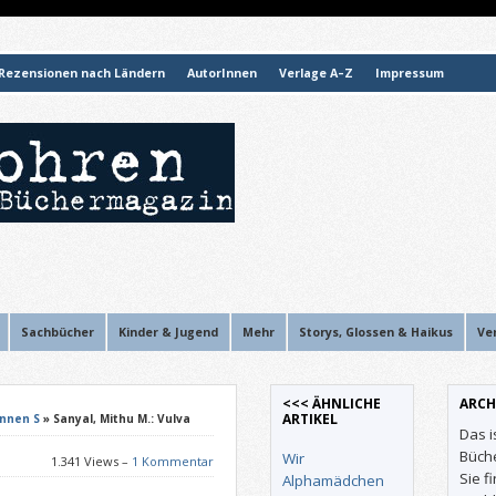
Rezensionen nach Ländern
AutorInnen
Verlage A–Z
Impressum
Sachbücher
Kinder & Jugend
Mehr
Storys, Glossen & Haikus
Ve
<<< ÄHNLICHE
ARCH
ARTIKEL
Innen S
» Sanyal, Mithu M.: Vulva
Das i
Büch
Wir
1.341 Views –
1 Kommentar
Sie f
Alphamädchen