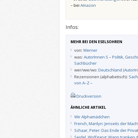
– bei
Amazon
Infos:
MEHR BEI DEN ESELSOHREN
von:
Werner
was:
AutorInnen S
–
Politik, Gesch
Sachbücher
wer/wie/wo:
Deutschland (AutorIn
Rezensionen (alphabetisch):
Sach
von A–Z
–
Druckversion
ÄHNLICHE ARTIKEL
Wir Alphamädchen
French, Marilyn: Jenseits der Mach
Schaar, Peter: Das Ende der Priv
Seidel, Wolfgang: Wann tranken 