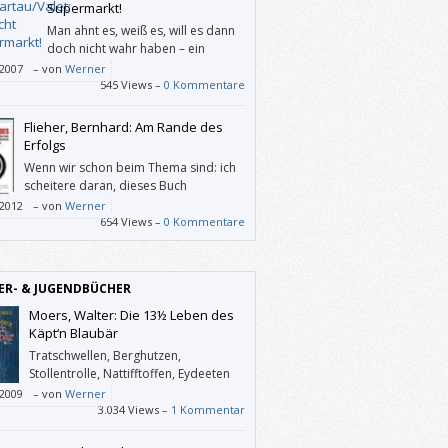
ich selbst als eines. Und jetzt war ich zwar
Supermarkt!
 erstaunt, dass Miller bei ihrem Thema
Man ahnt es, weiß es, will es dann
eben ist, sondern über dieses meiner
doch nicht wahr haben – ein
ng nach schlecht geschriebene Buch.
Supermarkt ist eigentlich eine Falle.
/2007
–
von
Werner
n Zeiten, in denen immer mehr Menschen
545 Views –
0 Kommentare
 weniger in der Geldbörse bleibt, kommt
s Buch gerade recht.
Flieher, Bernhard: Am Rande des
Erfolgs
Wenn wir schon beim Thema sind: ich
scheitere daran, dieses Buch
wiederzugeben. Es ist zu reichhaltig.
/2012
–
von
Werner
654 Views –
0 Kommentare
ER- & JUGENDBÜCHER
Moers, Walter: Die 13½ Leben des
Käpt‘n Blaubär
Tratschwellen, Berghutzen,
Stollentrolle, Nattifftoffen, Eydeeten
und Haifischmaden.
/2009
–
von
Werner
3.034 Views –
1 Kommentar