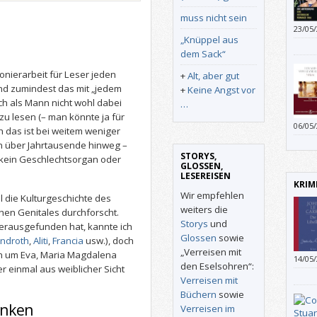
muss nicht sein
23/05
„Knüppel aus
dem Sack“
ionierarbeit für Leser jeden
+
Alt, aber gut
und zumindest das mit „jedem
+
Keine Angst vor
ch als Mann nicht wohl dabei
…
 zu lesen (– man könnte ja für
06/05
 das ist bei weitem weniger
en über Jahrtausende hinweg –
STORYS,
 kein Geschlechtsorgan oder
GLOSSEN,
LESEREISEN
KRIM
Wir empfehlen
 die Kulturgeschichte des
weiters die
en Genitales durchforscht.
Storys
und
erausgefunden hat, kannte ich
Glossen
sowie
endroth
,
Aliti
,
Francia
usw.), doch
„Verreisen mit
ten um Eva, Maria Magdalena
14/05
den Eselsohren“:
 einmal aus weiblicher Sicht
Jahre
Verreisen mit
unwic
Büchern
sowie
Kultu
enken
Verreisen im