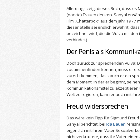
Allerdings zeigt dieses Buch, dass es
(nackte) Frauen denken. Sanyal erwähn
Film „Chatterbox“ aus dem Jahr 1977 m
dieser Stelle sei endlich erwähnt, das
bezeichnet wird, die die Vulva mit de
verbindet.)
Der Penis als Kommunika
Doch zurück zur sprechenden Vulva: 
zusammenfinden können, muss er erst
zurechtkommen, dass auch er ein spre
dem Moment, in der er beginnt, seinen
Kommunikationsmittel zu akzeptieren u
Welt zu regieren, kann er auch mit ihr
Freud widersprechen
Das wäre kein Tipp für Sigmund Freud 
Sanyal berichtet, bei
Ida Bauer
Penisne
eigentlich mit ihrem Vater Sexualverk
nicht verkraftete, dass ihr Vater einen