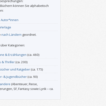
besprechungen:
 Büchern können Sie alphabetisch
en:
r
Autor*innen
Verlage
e
nach Ländern
geordnet.
über Kategorien:
ne & Erzählungen
(ca. 460)
s & Thriller
(ca. 200)
bücher und Ratgeber
(ca. 175)
er- & Jugendbücher
(ca. 90)
 andere
(Abenteuer, Reise,
erungen, SF, Fantasy sowie Lyrik – ca.