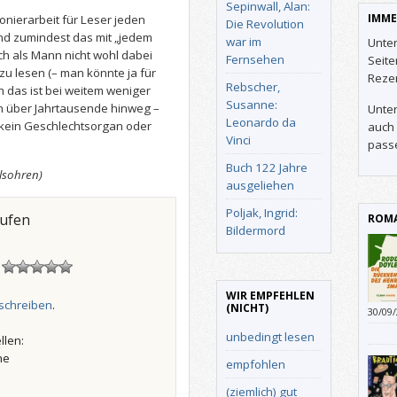
Sepinwall, Alan:
IMME
ionierarbeit für Leser jeden
Die Revolution
und zumindest das mit „jedem
war im
Unter
ch als Mann nicht wohl dabei
Fernsehen
Seit
 zu lesen (– man könnte ja für
Reze
Rebscher,
 das ist bei weitem weniger
Susanne:
en über Jahrtausende hinweg –
Unter
Leonardo da
 kein Geschlechtsorgan oder
auch 
Vinci
pass
Buch 122 Jahre
elsohren)
ausgeliehen
Poljak, Ingrid:
aufen
ROMA
Bildermord
!
WIR EMPFEHLEN
schreiben
.
(NICHT)
30/09
absch
unbedingt lesen
llen:
Viell
he
empfohlen
(ziemlich) gut