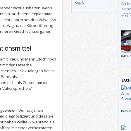
Kopf
.
 Männer nicht aushalten, wenn
t u.a. auch den Sexploitation-
21/03
it einer sprechenden Vulva. (An
gesag
s mit Vagina die Körperöffnung
stilis
n inneren Geschlechtsorganen
Handl
tionsmittel
04/09
Damit Frau und Mann „doch noch
Gesc
 mit der Tatsache
chendes – Sexualorgan hat. In
 Penis als
SACH
nd nicht als Zepter, um die
er Vulva sprechen.“
gewesen. Der hat ja, wie
06/05
getan
id diagnostiziert und dass sie
Miller
ehr haben wollte (– während sie
das „
 Affäre mit einer verheirateten