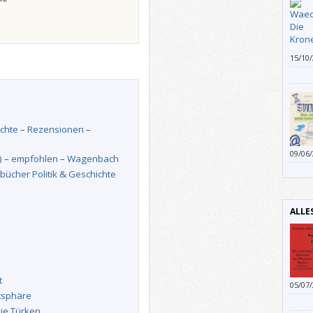
15/10
Leser
falze
schne
ichte
–
Rezensionen
–
09/06
)
–
empfohlen
–
Wagenbach
erklär
bücher Politik & Geschichte
ALLE
t
05/07
atsphäre
liebt.
die Türken …