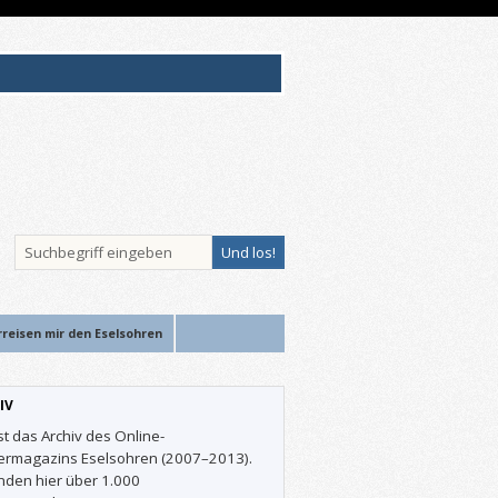
rreisen mir den Eselsohren
IV
st das Archiv des Online-
ermagazins Eselsohren (2007–2013).
inden hier über 1.000