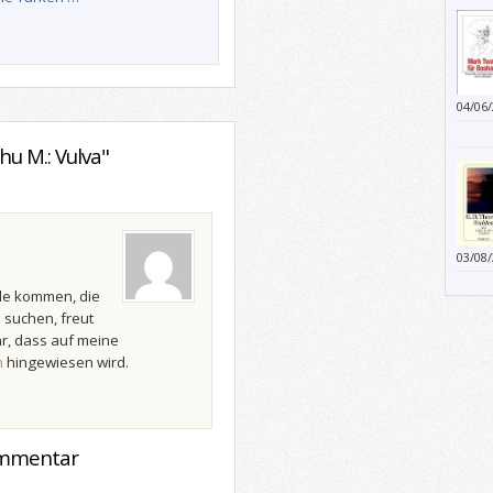
04/06
u M.: Vulva"
03/08
Gedan
Selbs
le kommen, die
ein m
n suchen, freut
Zeit 
r, dass auf meine
n
hingewiesen wird.
ommentar