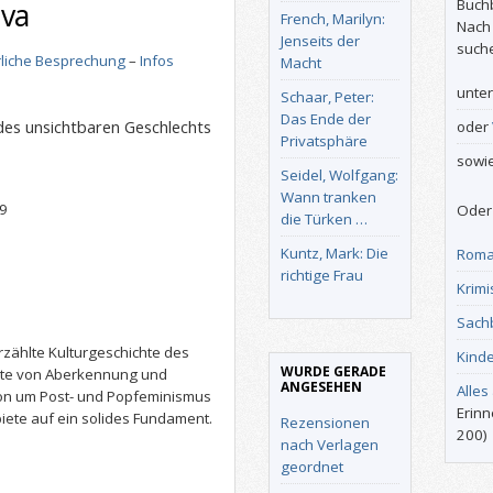
Buch
lva
French, Marilyn:
Nach
Jenseits der
such
liche Besprechung
–
Infos
Macht
unte
Schaar, Peter:
Das Ende der
des unsichtbaren Geschlechts
oder
Privatsphäre
sowi
Seidel, Wolfgang:
Wann tranken
9
Oder 
die Türken …
Kuntz, Mark: Die
Roma
richtige Frau
Krimi
Sach
erzählte Kulturgeschichte des
Kind
WURDE GERADE
chte von Aberkennung und
ANGESEHEN
Alles
sion um Post- und Popfeminismus
Erinn
biete auf ein solides Fundament.
Rezensionen
200)
nach Verlagen
geordnet