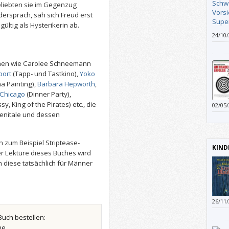
natürl
liebten sie im Gegenzug
nicht
idersprach, sah sich Freud erst
gebli
gültig als Hysterikerin ab.
Meinu
24/10
Und i
immer
diese
innen wie Carolee Schneemann
port
(Tapp- und Tastkino),
Yoko
a Painting),
Barbara Hepworth
,
 Chicago
(Dinner Party),
sy, King of the Pirates) etc., die
02/05
enitale und dessen
n zum Beispiel Striptease-
KIND
r Lektüre dieses Buches wird
ch diese tatsächlich für Männer
26/11
Buch bestellen:
he