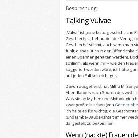
Besprechung:
Talking Vulvae
„Vulva“ ist „eine kulturgeschichtliche P
Geschlechts“, behauptet der Verlag, 
Geschlecht“ stimmt, auch wenn man si
fühlt, dieses Buch in der Öffentlichkeit
einen Spanner gehalten werden). Doch
schlimm, als wenn mir – wie den Frau
suggeriert worden wäre, ich hätte gar
auf jeden Fall kein richtiges.
Davon ausgehend, hat Mithu M. Sanyal
Abendlandes nach Spuren des weiblich
Was sie an Mythen und Mythologien h
zwar großteils schon (von
Göttner-Ab
ich halte es für wichtig, die Geschich
(und Iambe/Bauba/Ishtar) immer wieder
dargestellt zu bekommen.
Wenn (nackte) Frauen d