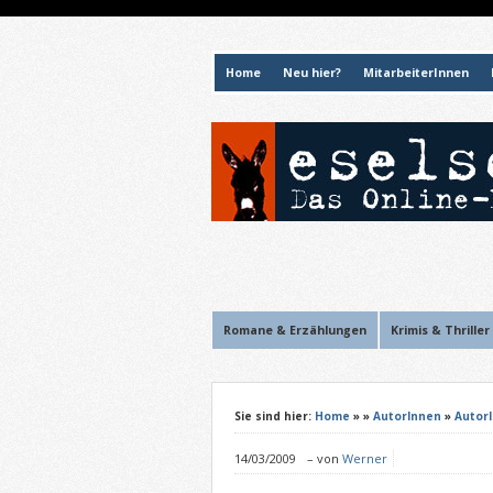
Home
Neu hier?
MitarbeiterInnen
Romane & Erzählungen
Krimis & Thriller
Sie sind hier:
Home
»
»
AutorInnen
»
Autor
14/03/2009
–
von
Werner