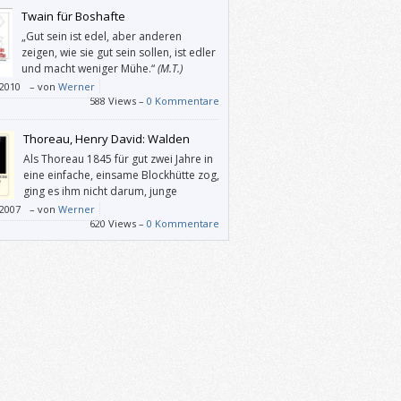
Twain für Boshafte
„Gut sein ist edel, aber anderen
zeigen, wie sie gut sein sollen, ist edler
und macht weniger Mühe.“
(M.T.)
/2010
–
von
Werner
588 Views –
0 Kommentare
Thoreau, Henry David: Walden
Als Thoreau 1845 für gut zwei Jahre in
eine einfache, einsame Blockhütte zog,
ging es ihm nicht darum, junge
Menschen in ihren halbgaren
/2007
–
von
Werner
ken zu bestätigen, sondern eher um
620 Views –
0 Kommentare
tgenügsamkeit und Selbstbestimmung, um
öglichst einfaches Leben, das genügend
zur Kontemplation lässt.