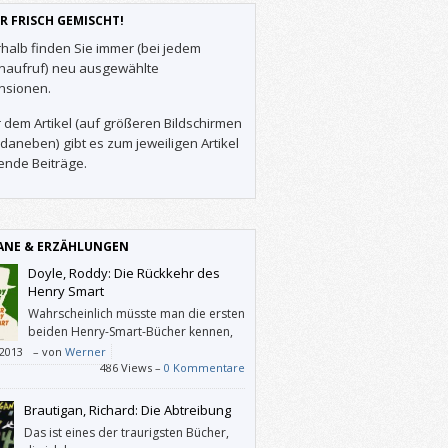
R FRISCH GEMISCHT!
halb finden Sie immer (bei jedem
enaufruf) neu ausgewählte
nsionen.
 dem Artikel (auf größeren Bildschirmen
daneben) gibt es zum jeweiligen Artikel
ende Beiträge.
NE & ERZÄHLUNGEN
Doyle, Roddy: Die Rückkehr des
Henry Smart
Wahrscheinlich müsste man die ersten
beiden Henry-Smart-Bücher kennen,
um die Feinheiten aus dem
/2013
–
von
Werner
ließenden dritten herauslesen zu können.
486 Views –
0 Kommentare
eicht würde das aber auch nichts nützen.
Brautigan, Richard: Die Abtreibung
Das ist eines der traurigsten Bücher,