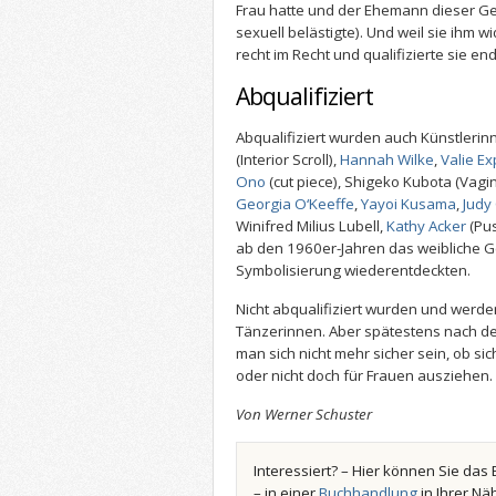
Frau hatte und der Ehemann dieser Ge
sexuell belästigte). Und weil sie ihm w
recht im Recht und qualifizierte sie end
Abqualifiziert
Abqualifiziert wurden auch Künstler
(Interior Scroll),
Hannah Wilke
,
Valie Ex
Ono
(cut piece), Shigeko Kubota (Vagin
Georgia O‘Keeffe
,
Yayoi Kusama
,
Judy
Winifred Milius Lubell,
Kathy Acker
(Pus
ab den 1960er-Jahren das weibliche G
Symbolisierung wiederentdeckten.
Nicht abqualifiziert wurden und werde
Tänzerinnen. Aber spätestens nach de
man sich nicht mehr sicher sein, ob si
oder nicht doch für Frauen ausziehen.
Von Werner Schuster
Interessiert? – Hier können Sie das 
– in einer
Buchhandlung
in Ihrer Nä