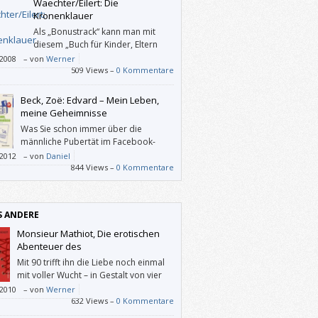
Waechter/Eilert: Die
Kronenklauer
Als „Bonustrack“ kann man mit
diesem „Buch für Kinder, Eltern
und andere anspruchsvolle
/2008
–
von
Werner
Innen“ auch folgende Sachen treiben:
509 Views –
0 Kommentare
n, raten, reimen, puzzlen, malen, singen und
iden.
Beck, Zoë: Edvard – Mein Leben,
meine Geheimnisse
Was Sie schon immer über die
männliche Pubertät im Facebook-
Zeitalter wissen wollten, Edvard
/2012
–
von
Daniel
t es Ihnen!
844 Views –
0 Kommentare
S ANDERE
Monsieur Mathiot, Die erotischen
Abenteuer des
Mit 90 trifft ihn die Liebe noch einmal
mit voller Wucht – in Gestalt von vier
Frauen, die er nicht nur platonisch
/2010
–
von
Werner
632 Views –
0 Kommentare