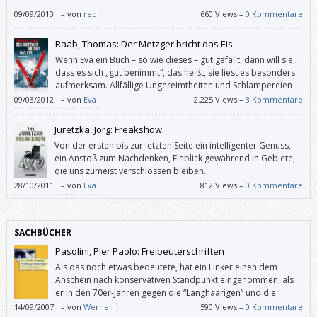
09/09/2010
–
von
red
660 Views –
0 Kommentare
Raab, Thomas: Der Metzger bricht das Eis
Wenn Eva ein Buch – so wie dieses – gut gefällt, dann will sie,
dass es sich „gut benimmt“, das heißt, sie liest es besonders
aufmerksam. Allfällige Ungereimtheiten und Schlampereien
schmerzen sie dann leider umso mehr.
09/03/2012
–
von
Eva
2.225 Views –
3 Kommentare
Juretzka, Jörg: Freakshow
Von der ersten bis zur letzten Seite ein intelligenter Genuss,
ein Anstoß zum Nachdenken, Einblick gewährend in Gebiete,
die uns zumeist verschlossen bleiben.
28/10/2011
–
von
Eva
812 Views –
0 Kommentare
SACHBÜCHER
Pasolini, Pier Paolo: Freibeuterschriften
Als das noch etwas bedeutete, hat ein Linker einen dem
Anschein nach konservativen Standpunkt eingenommen, als
er in den 70er-Jahren gegen die “Langhaarigen” und die
Revolutionsträume der 68er-Generation polemisierte.
14/09/2007
–
von
Werner
590 Views –
0 Kommentare