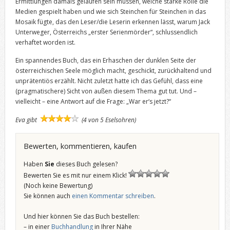
Ermittlungen damals gelaufen sein müssen, welche starke Rolle die
Medien gespielt haben und wie sich Steinchen für Steinchen in das
Mosaik fügte, das den Leser/die Leserin erkennen lässt, warum Jack
Unterweger, Österreichs „erster Serienmörder“, schlussendlich
verhaftet worden ist.
Ein spannendes Buch, das ein Erhaschen der dunklen Seite der
österreichischen Seele möglich macht, geschickt, zurückhaltend und
unprätentiös erzählt. Nicht zuletzt hatte ich das Gefühl, dass eine
(pragmatischere) Sicht von außen diesem Thema gut tut. Und –
vielleicht – eine Antwort auf die Frage: „War er‘s jetzt?“
Eva gibt
(4 von 5 Eselsohren)
Bewerten, kommentieren, kaufen
Haben
Sie
dieses Buch gelesen?
Bewerten Sie es mit nur einem Klick!
(Noch keine Bewertung)
Sie können auch
einen Kommentar schreiben
.
Und hier können Sie das Buch bestellen:
– in einer
Buchhandlung
in Ihrer Nähe