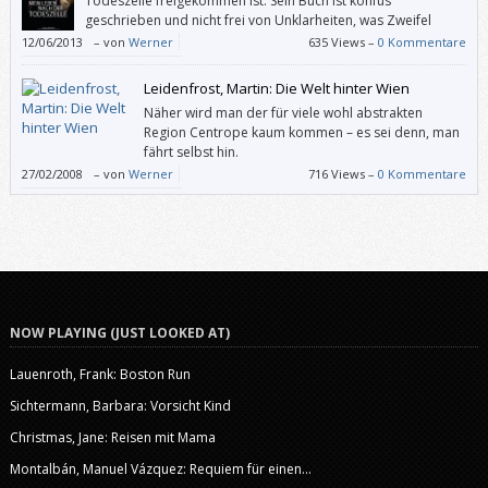
Todeszelle freigekommen ist: Sein Buch ist konfus
geschrieben und nicht frei von Unklarheiten, was Zweifel
aufkommen lässt. Es wird schon vieles stimmen von dem, was
12/06/2013
–
von
Werner
635 Views –
0 Kommentare
Echols berichtet. Aber was?
Leidenfrost, Martin: Die Welt hinter Wien
Näher wird man der für viele wohl abstrakten
Region Centrope kaum kommen – es sei denn, man
fährt selbst hin.
27/02/2008
–
von
Werner
716 Views –
0 Kommentare
NOW PLAYING (JUST LOOKED AT)
Lauenroth, Frank: Boston Run
Sichtermann, Barbara: Vorsicht Kind
Christmas, Jane: Reisen mit Mama
Montalbán, Manuel Vázquez: Requiem für einen...