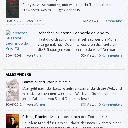
Cathy ist verschwunden, und wir lesen ihr Tagebuch mit den
Hinweisen, was mit ihr geschehen ist.
18/03/2010
–
von
Flora
1.632 Views –
1 Kommentar
Rebscher, Susanne: Leonardo da Vinci #2
Hast du dich schon einmal gefragt, wer die Mona
Lisa gemalt hat? Oder interessieren dich vielleicht
die Erfindungen von Leonardo da Vinci? Der war
nämlich nicht nur Maler, sondern auch Bildhauer
26/01/2009
–
von
Flora
509 Views –
0 Kommentare
und Forscher und Architekt und Ingenieur und hat Waffen, aber auch
Arbeitsgeräte und sogar Musikinstrumente erfunden.
ALLES ANDERE
Damm, Sigrid: Wohin mit mir
Man geht nach der Lektüre aufmerksamer durch die Welt, und
wird sich vornehmen, wieder ein Werk von Goethe und auf
jeden Fall eines von Sigrid Damm zu lesen.
30/05/2012
–
von
Werner
648 Views –
0 Kommentare
Echols, Damien: Mein Leben nach der Todeszelle
Bei allem Mitleid für Damien Echols, der nach 18 Jahren in der