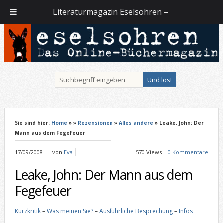
Literaturmagazin Eselsohren –
Sie sind hier:
Home
»
»
Rezensionen
»
Alles andere
» Leake, John: Der
Mann aus dem Fegefeuer
17/09/2008
–
von
Eva
570 Views –
0 Kommentare
Leake, John: Der Mann aus dem
Fegefeuer
Kurzkritik
–
Was meinen Sie?
–
Ausführliche Besprechung
–
Infos