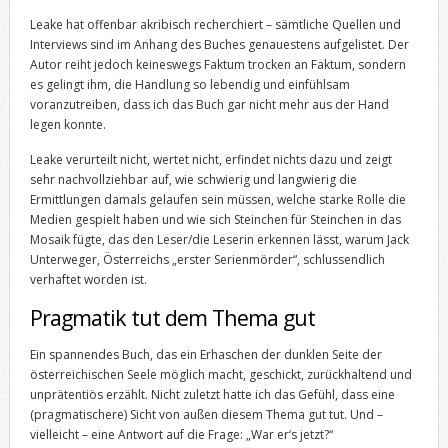
Leake hat offenbar akribisch recherchiert – sämtliche Quellen und
Interviews sind im Anhang des Buches genauestens aufgelistet. Der
Autor reiht jedoch keineswegs Faktum trocken an Faktum, sondern
es gelingt ihm, die Handlung so lebendig und einfühlsam
voranzutreiben, dass ich das Buch gar nicht mehr aus der Hand
legen konnte.
Leake verurteilt nicht, wertet nicht, erfindet nichts dazu und zeigt
sehr nachvollziehbar auf, wie schwierig und langwierig die
Ermittlungen damals gelaufen sein müssen, welche starke Rolle die
Medien gespielt haben und wie sich Steinchen für Steinchen in das
Mosaik fügte, das den Leser/die Leserin erkennen lässt, warum Jack
Unterweger, Österreichs „erster Serienmörder“, schlussendlich
verhaftet worden ist.
Pragmatik tut dem Thema gut
Ein spannendes Buch, das ein Erhaschen der dunklen Seite der
österreichischen Seele möglich macht, geschickt, zurückhaltend und
unprätentiös erzählt. Nicht zuletzt hatte ich das Gefühl, dass eine
(pragmatischere) Sicht von außen diesem Thema gut tut. Und –
vielleicht – eine Antwort auf die Frage: „War er‘s jetzt?“