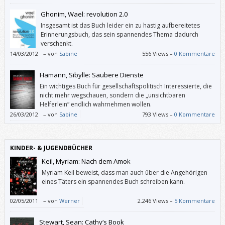
Ghonim, Wael: revolution 2.0
Insgesamt ist das Buch leider ein zu hastig aufbereitetes
Erinnerungsbuch, das sein spannendes Thema dadurch
verschenkt.
14/03/2012
–
von
Sabine
556 Views –
0 Kommentare
Hamann, Sibylle: Saubere Dienste
Ein wichtiges Buch für gesellschaftspolitisch Interessierte, die
nicht mehr wegschauen, sondern die „unsichtbaren
Helferlein“ endlich wahrnehmen wollen.
26/03/2012
–
von
Sabine
793 Views –
0 Kommentare
KINDER- & JUGENDBÜCHER
Keil, Myriam: Nach dem Amok
Myriam Keil beweist, dass man auch über die Angehörigen
eines Täters ein spannendes Buch schreiben kann.
02/05/2011
–
von
Werner
2.246 Views –
5 Kommentare
Stewart, Sean: Cathy‘s Book