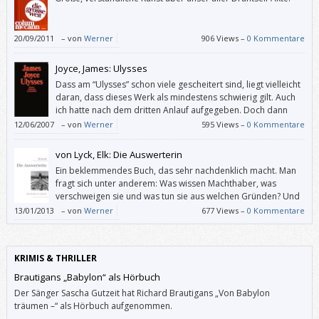
20/09/2011
–
von
Werner
906 Views –
0 Kommentare
Joyce, James: Ulysses
Dass am “Ulysses” schon viele gescheitert sind, liegt vielleicht
daran, dass dieses Werk als mindestens schwierig gilt. Auch
ich hatte nach dem dritten Anlauf aufgegeben. Doch dann
meinte ein Bekannter, ich sollte doch versuchen, dem
12/06/2007
–
von
Werner
595 Views –
0 Kommentare
“Ulysses” den Nimbus zu nehmen; denn er habe sich über dieses Buch
köstlich unterhalten.
von Lyck, Elk: Die Auswerterin
Ein beklemmendes Buch, das sehr nachdenklich macht. Man
fragt sich unter anderem: Was wissen Machthaber, was
verschweigen sie und was tun sie aus welchen Gründen? Und
man denkt an die hunderttausenden Juden und anderen
13/01/2013
–
von
Werner
677 Views –
0 Kommentare
Inhaftierten, die – zumindest sieben Monate vor der Befreiung von
Auschwitz – gerettet werden hätten können.
KRIMIS & THRILLER
Brautigans „Babylon“ als Hörbuch
Der Sänger Sascha Gutzeit hat Richard Brautigans „Von Babylon
träumen –“ als Hörbuch aufgenommen.