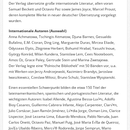
Der Verlag übersetzte große internationale Literatur, allen voran
Samuel Beckett und Octavio Paz sowie James Joyce, Marcel Proust,
deren komplette Werke in neuer deutscher Übersetzung vorgelegt
wurden.
Internationale Autoren (Auswahl)
Anna Achmatowa, Tschingis Aitmatow, Djuna Barnes, Gesualdo
Bufalino, E.M. Cioran, Ding Ling, Marguerite Duras, Mircea Eliade,
Odysseas Elytis, Zbigniew Herbert, Bohumil Hrabal, Yasushi Inoue,
György Konrád, Milan Kundera, Stanislaw Lem, Cees Nooteboom,
Amos Oz, Grace Paley, Gertrude Stein und Marina Zwetajewa.
Der Verlag legte eine “Polnische Bibliothek” mit 50 Bänden vor, u.a.
mit Werken von Jerzy Andrzejewski, Kazimierz Brandys, Jaroslaw
Iwaszkiewicz, Czeslaw Milosz, Bruno Schulz, Stanislaw Wyspianski.
Einen essentiellen Schwerpunkt bilden die etwa 150 Titel der
lateinamerikanischen, spanischen und portugiesischen Literatur, die
wichtigsten Autoren: Isabel Allende, Agustina Bessa-Lu√≠s, Adolfo
Bioy Casares, Guillermo Cabrera Infante, Alejo Carpentier, Clar√≠n,
Julio Cortázar, Juan Ramón Jiménez, L√≠dia Jorge, Osman Lins, Clarice
Lispector, José Lezama Lima, Eduardo Mendoza, Pablo Neruda, Juan
Carlos Onetti, Octavio Paz, Manuel Puig, José Maria E√ßa de Queiroz,
Jo√£o Ubaldo Ribeiro, Merc√® Rodoreda, Jorge Semprun, Mario