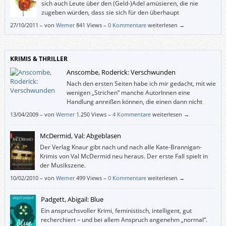
sich auch Leute über den (Geld-)Adel amüsieren, die nie
zugeben würden, dass sie sich für den überhaupt
interessieren.
27/10/2011
–
von
Werner
841 Views –
0 Kommentare
weiterlesen →
KRIMIS & THRILLER
Anscombe, Roderick: Verschwunden
Nach den ersten Seiten habe ich mir gedacht, mit wie
wenigen „Strichen“ manche AutorInnen eine
Handlung anreißen können, die einen dann nicht
mehr loslässt. In unserem Fall ist eine Achtjährige
13/04/2009
–
von
Werner
1.250 Views –
4 Kommentare
weiterlesen →
verschwunden, und bald ist klar, dass es sich um eine Entführung
handelt.
McDermid, Val: Abgeblasen
Der Verlag Knaur gibt nach und nach alle Kate-Brannigan-
Krimis von Val McDermid neu heraus. Der erste Fall spielt in
der Musikszene.
10/02/2010
–
von
Werner
499 Views –
0 Kommentare
weiterlesen →
Padgett, Abigail: Blue
Ein anspruchsvoller Krimi, feministisch, intelligent, gut
recherchiert – und bei allem Anspruch angenehm „normal“.