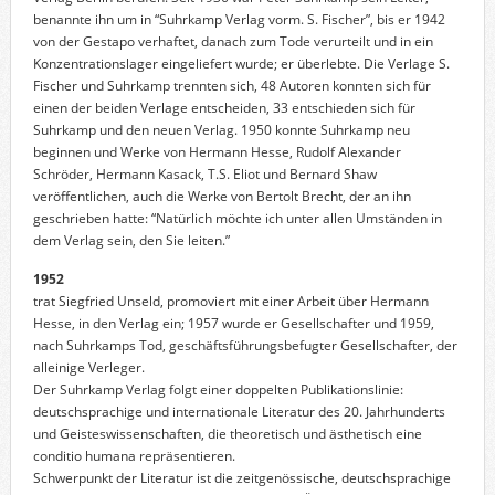
benannte ihn um in “Suhrkamp Verlag vorm. S. Fischer”, bis er 1942
von der Gestapo verhaftet, danach zum Tode verurteilt und in ein
Konzentrationslager eingeliefert wurde; er überlebte. Die Verlage S.
Fischer und Suhrkamp trennten sich, 48 Autoren konnten sich für
einen der beiden Verlage entscheiden, 33 entschieden sich für
Suhrkamp und den neuen Verlag. 1950 konnte Suhrkamp neu
beginnen und Werke von Hermann Hesse, Rudolf Alexander
Schröder, Hermann Kasack, T.S. Eliot und Bernard Shaw
veröffentlichen, auch die Werke von Bertolt Brecht, der an ihn
geschrieben hatte: “Natürlich möchte ich unter allen Umständen in
dem Verlag sein, den Sie leiten.”
1952
trat Siegfried Unseld, promoviert mit einer Arbeit über Hermann
Hesse, in den Verlag ein; 1957 wurde er Gesellschafter und 1959,
nach Suhrkamps Tod, geschäftsführungsbefugter Gesellschafter, der
alleinige Verleger.
Der Suhrkamp Verlag folgt einer doppelten Publikationslinie:
deutschsprachige und internationale Literatur des 20. Jahrhunderts
und Geisteswissenschaften, die theoretisch und ästhetisch eine
conditio humana repräsentieren.
Schwerpunkt der Literatur ist die zeitgenössische, deutschsprachige