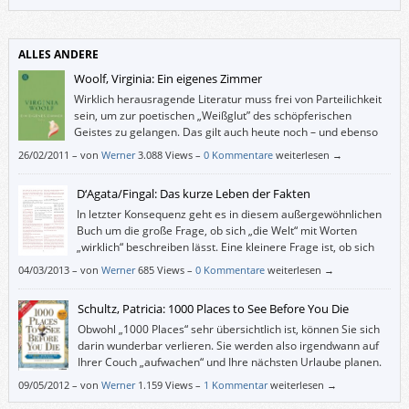
der Rache“ nicht wirklich neugierig auf die Fortsetzung gemacht.
ALLES ANDERE
Woolf, Virginia: Ein eigenes Zimmer
Wirklich herausragende Literatur muss frei von Parteilichkeit
sein, um zur poetischen „Weißglut” des schöpferischen
Geistes zu gelangen. Das gilt auch heute noch – und ebenso
für Männer.
26/02/2011
–
von
Werner
3.088 Views –
0 Kommentare
weiterlesen →
D‘Agata/Fingal: Das kurze Leben der Fakten
In letzter Konsequenz geht es in diesem außergewöhnlichen
Buch um die große Frage, ob sich „die Welt“ mit Worten
„wirklich“ beschreiben lässt. Eine kleinere Frage ist, ob sich
die angeblich objektiven Journalisten von D‘Agata mit seinen
04/03/2013
–
von
Werner
685 Views –
0 Kommentare
weiterlesen →
bewussten „verdeutlichenden Lügen“ tatsächlich unterscheiden. Und wen
das außer zum Beispiel einen überambitionierten Faktenchecker
Schultz, Patricia: 1000 Places to See Before You Die
überhaupt kümmert.
Obwohl „1000 Places“ sehr übersichtlich ist, können Sie sich
darin wunderbar verlieren. Sie werden also irgendwann auf
Ihrer Couch „aufwachen“ und Ihre nächsten Urlaube planen.
Die Auswahl wird Ihnen schwer fallen.
09/05/2012
–
von
Werner
1.159 Views –
1 Kommentar
weiterlesen →