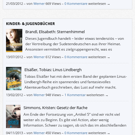
21/03/2012
–
von
Werner
669 Views –
0 Kommentare
weiterlesen →
KINDER- & JUGENDBÜCHER
Brandl, Elisabeth: Sternenhimmel
Dieses Jugendbuch handelt – leider etwas tendenziös – von
der Vertreibung der Sudetendeutschen aus ihrer Heimat.
Ansonsten vermittelt es zielgruppengerecht, was es
bedeutet, aus der Heimat vertrieben zu werden, und wie es
13/07/2012
–
von
Werner
612 Views –
0 Kommentare
weiterlesen →
ist, woanders nicht willkommen zu sein.
Elsäßer, Tobias: Linus Lindbergh
Tobias Elsäßer hat mit dem ersten Band der geplanten Linus-
Lindbergh-Reihe ein spannendes und fantasievolles
Abenteuerbuch geschrieben, das Lust auf mehr macht.
13/02/2012
–
von
Werner
948 Views –
1 Kommentar
weiterlesen →
Simmons, Kristen: Gesetz der Rache
Am Ende der Fortsetzung von „Artikel 5“ sind wir nicht viel
weiter als zu Beginn. Es gibt viel Action, aber wenig
Information. Schwer zu sagen, ob sich das im abschließenden
Band der Ember-Trilogie ändern wird. Leider hat mich „Gesetz
04/11/2013
–
von
Werner
450 Views –
0 Kommentare
weiterlesen →