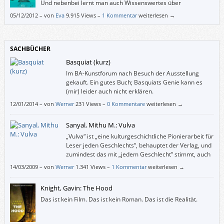
Und nebenbei lernt man auch Wissenswertes über
Sozialpsychologie – über das Primatenverhalten von Männern
05/12/2012
–
von
Eva
9.915 Views –
1 Kommentar
weiterlesen →
und das gemeinschaft-schaffende Verhalten von Frauen etwa.
SACHBÜCHER
Basquiat (kurz)
Im BA-Kunstforum nach Besuch der Ausstellung
gekauft. Ein gutes Buch; Basquiats Genie kann es
(mir) leider auch nicht erklären.
12/01/2014
–
von
Werner
231 Views –
0 Kommentare
weiterlesen →
Sanyal, Mithu M.: Vulva
„Vulva“ ist „eine kulturgeschichtliche Pionierarbeit für
Leser jeden Geschlechts“, behauptet der Verlag, und
zumindest das mit „jedem Geschlecht“ stimmt, auch
wenn man sich als Mann nicht wohl dabei fühlt,
14/03/2009
–
von
Werner
1.341 Views –
1 Kommentar
weiterlesen →
dieses Buch in der Öffentlichkeit zu lesen (– man könnte ja für einen
Spanner gehalten werden). Doch das ist bei weitem weniger schlimm, als
Knight, Gavin: The Hood
wenn mir – wie den Frauen über Jahrtausende hinweg – suggeriert
worden wäre, ich hätte gar kein Geschlechtsorgan oder auf jeden Fall
Das ist kein Film. Das ist kein Roman. Das ist die Realität.
kein richtiges.