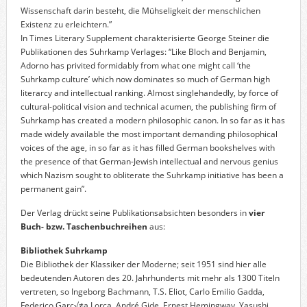
Wissenschaft darin besteht, die Mühseligkeit der menschlichen
Existenz zu erleichtern.”
In Times Literary Supplement charakterisierte George Steiner die
Publikationen des Suhrkamp Verlages: “Like Bloch and Benjamin,
Adorno has privited formidably from what one might call ‘the
Suhrkamp culture’ which now dominates so much of German high
literarcy and intellectual ranking. Almost singlehandedly, by force of
cultural-political vision and technical acumen, the publishing firm of
Suhrkamp has created a modern philosophic canon. In so far as it has
made widely available the most important demanding philosophical
voices of the age, in so far as it has filled German bookshelves with
the presence of that German-Jewish intellectual and nervous genius
which Nazism sought to obliterate the Suhrkamp initiative has been a
permanent gain”.
Der Verlag drückt seine Publikationsabsichten besonders in
vier
Buch- bzw. Taschenbuchreihen
aus:
Bibliothek Suhrkamp
Die Bibliothek der Klassiker der Moderne; seit 1951 sind hier alle
bedeutenden Autoren des 20. Jahrhunderts mit mehr als 1300 Titeln
vertreten, so Ingeborg Bachmann, T.S. Eliot, Carlo Emilio Gadda,
Federico Garc√≠a Lorca, André Gide, Ernest Hemingway, Yasushi