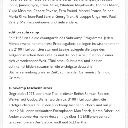
Inoue, James Joyce, Franz Kafka, Wladimir Majakowski, Thomas Mann,
Yukio Mishima, Cesare Pavese, Ezra Pound, Marcel Proust, Rainer
Maria Rilke, Jean-Paul Sartre, Georg Trakl, Giuseppe Ungaretti, Paul
Valéry, Marina Zwetajewa und viele andere.
edition suhrkamp
Seit 1963 ist sie die Avantgarde des Suhrkamp-Programms. Jeden
Monat erscheinen mehrere Erstausgaben, so liegen inzwischen mehr
als 2100 Titel vor. Literatur und Essays spiegeln die Lage des
zeitgenössischen Bewußtseins und die politische Situation in einer
sich verändernden Welt. “‘Bibliothek Suhrkamp’ und ‘edition
suhrkamp’ bilden zusammen die wichtigste deutsche
Büchersammlung unserer Zeit”, schrieb der Germanist Reinhold
Grimm.
suhrkamp taschenbücher
Gegründet 1971: der erste Titel in dieser Reihe: Samuel Beckett,
Warten auf Godot. Bisher wurden ca. 3100 Titel publiziert; die
erfolgreichsten Titel in den suhrkamp taschenbüchern sind mit je
über 2 Millionen verkauften Exemplaren: Max Frisch, Homo Faber und
Andorra sowie Hermann Hesse mit je über 1,5 Millionen verkauf
ten Exemplaren Der Steppenwolf und Siddhartha.