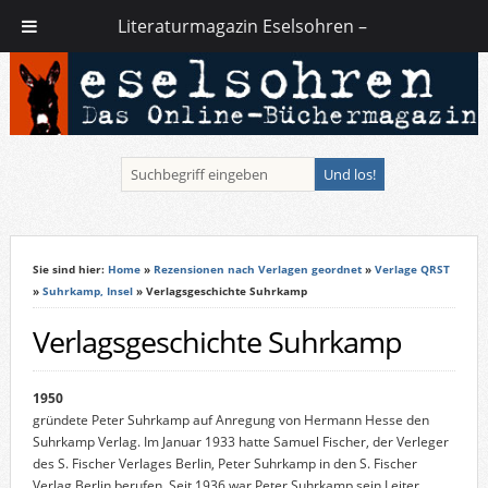
Literaturmagazin Eselsohren –
Sie sind hier:
Home
»
Rezensionen nach Verlagen geordnet
»
Verlage QRST
»
Suhrkamp, Insel
» Verlagsgeschichte Suhrkamp
Verlagsgeschichte Suhrkamp
1950
gründete Peter Suhrkamp auf Anregung von Hermann Hesse den
Suhrkamp Verlag. Im Januar 1933 hatte Samuel Fischer, der Verleger
des S. Fischer Verlages Berlin, Peter Suhrkamp in den S. Fischer
Verlag Berlin berufen. Seit 1936 war Peter Suhrkamp sein Leiter,