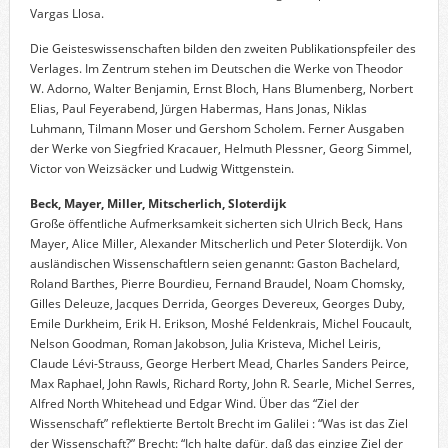
Vargas Llosa.
Die Geisteswissenschaften bilden den zweiten Publikationspfeiler des
Verlages. Im Zentrum stehen im Deutschen die Werke von Theodor
W. Adorno, Walter Benjamin, Ernst Bloch, Hans Blumenberg, Norbert
Elias, Paul Feyerabend, Jürgen Habermas, Hans Jonas, Niklas
Luhmann, Tilmann Moser und Gershom Scholem. Ferner Ausgaben
der Werke von Siegfried Kracauer, Helmuth Plessner, Georg Simmel,
Victor von Weizsäcker und Ludwig Wittgenstein.
Beck, Mayer, Miller, Mitscherlich, Sloterdijk
Große öffentliche Aufmerksamkeit sicherten sich Ulrich Beck, Hans
Mayer, Alice Miller, Alexander Mitscherlich und Peter Sloterdijk. Von
ausländischen Wissenschaftlern seien genannt: Gaston Bachelard,
Roland Barthes, Pierre Bourdieu, Fernand Braudel, Noam Chomsky,
Gilles Deleuze, Jacques Derrida, Georges Devereux, Georges Duby,
Emile Durkheim, Erik H. Erikson, Moshé Feldenkrais, Michel Foucault,
Nelson Goodman, Roman Jakobson, Julia Kristeva, Michel Leiris,
Claude Lévi-Strauss, George Herbert Mead, Charles Sanders Peirce,
Max Raphael, John Rawls, Richard Rorty, John R. Searle, Michel Serres,
Alfred North Whitehead und Edgar Wind. Über das “Ziel der
Wissenschaft” reflektierte Bertolt Brecht im Galilei : “Was ist das Ziel
der Wissenschaft?” Brecht: “Ich halte dafür, daß das einzige Ziel der