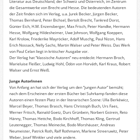
Literatur aus Deutschland, der Schweiz und Österreich, im Zentrum
die Gesamtwerke von Brecht und Hesse. Die bedeutenden Autoren
der Zeit finden sich im Verlag, u.a. Jurek Becker, Jürgen Becker,
Thomas Bernhard, Peter Bichsel, Bertolt Brecht, Tankred Dorst,
Günter Eich, H.M. Enzensberger, Max Frisch, Peter Handke, Hermann
Hesse, Wolfgang Hildesheimer, Uwe Johnson, Wolfgang Koeppen,
Karl Krolow, Friederike Mayröcker, Adolf Muschg, Paul Nizon, Hans
Erich Nossack, Nelly Sachs, Martin Walser und Peter Weiss. Das Werk
von Paul Celan liegt in kritischer Ausgabe vor.
Der Verlag hat “klassische Autoren” neu entdeckt: Hermann Broch,
Marieluise Fleißer, Ludwig Hohl, Ödön von Horváth, Karl Kraus, Robert
Walser und Ernst Weiß.
Junge AutorInnen
Von Anfang an hat sich der Verlag um den “jungen Autor” bemüht;
nach dem Erscheinen der ersten Bücher bei Suhrkamp fanden diese
Autoren einen festen Platz in der literarischen Szene: Ulla Berkéwicz,
Marcel Beyer, Thomas Brasch, Hans Christoph Buch, Urs Faes,
Werner Fritsch, Rainald Goetz, Durs Grünbein, Norbert Gstrein, Reto
Hänny, Thomas Hettche, Bodo Kirchhoff, Thomas Kling, Gertrud
Leutenegger, Thomas Meinecke, Bodo Morshäuser, Andreas
Neumeister, Patrick Roth, Ralf Rothmann, Marlene Streeruwitz, Peter
Weber, Josef Winkler und viele andere.