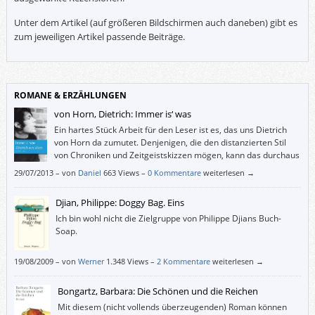
Unter dem Artikel (auf größeren Bildschirmen auch daneben) gibt es
zum jeweiligen Artikel passende Beiträge.
ROMANE & ERZÄHLUNGEN
von Horn, Dietrich: Immer is‘ was
Ein hartes Stück Arbeit für den Leser ist es, das uns Dietrich
von Horn da zumutet. Denjenigen, die den distanzierten Stil
von Chroniken und Zeitgeistskizzen mögen, kann das durchaus
Lesevergnügen bereiten. Dem Leser, dem es eher darum geht,
29/07/2013
–
von
Daniel
663 Views –
0 Kommentare
weiterlesen →
für den jungen Helden Empathie zu empfinden, ist hingegen von der
Lektüre eher abzuraten.
Djian, Philippe: Doggy Bag. Eins
Ich bin wohl nicht die Zielgruppe von Philippe Djians Buch-
Soap.
19/08/2009
–
von
Werner
1.348 Views –
2 Kommentare
weiterlesen →
Bongartz, Barbara: Die Schönen und die Reichen
Mit diesem (nicht vollends überzeugenden) Roman können