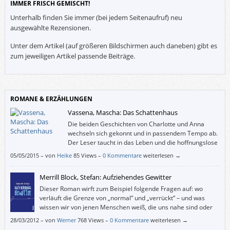
IMMER FRISCH GEMISCHT!
Unterhalb finden Sie immer (bei jedem Seitenaufruf) neu
ausgewählte Rezensionen.
Unter dem Artikel (auf größeren Bildschirmen auch daneben) gibt es
zum jeweiligen Artikel passende Beiträge.
ROMANE & ERZÄHLUNGEN
Vassena, Mascha: Das Schattenhaus
Die beiden Geschichten von Charlotte und Anna
wechseln sich gekonnt und in passendem Tempo ab.
Der Leser taucht in das Leben und die hoffnungslose
Liebesgeschichte der jungen Charlotte ein und wird
05/05/2015
–
von
Heike
85 Views –
0 Kommentare
weiterlesen →
nach einigen Kapiteln in das etwas holprige Leben der jungen Anna
geworfen, die sich durch den Tod ihrer Mutter zwangsweise ihrer
Merrill Block, Stefan: Aufziehendes Gewitter
Vergangenheit und ihrer neuen Rolle als Mutter stellen muss.
Dieser Roman wirft zum Beispiel folgende Fragen auf: wo
verläuft die Grenze von „normal“ und „verrückt“ – und was
wissen wir von jenen Menschen weiß, die uns nahe sind oder
waren?
28/03/2012
–
von
Werner
768 Views –
0 Kommentare
weiterlesen →