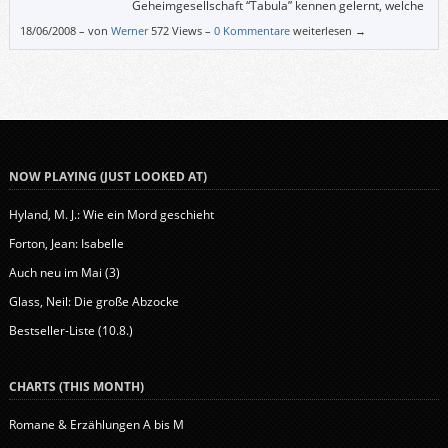
Geheimgesellschaft “Tabula” kennen gelernt, welche
die Menschheit mittels eines globalen
18/06/2008
–
von
Werner
572 Views –
0 Kommentare
weiterlesen →
Überwachungsnetzes kontrollieren will (und dies als Beglückung
darstellt). Nur zwei Traveler (so etwas wie Propheten) können die Welt
eventuell noch retten und werden nach alter Tradition von Harlequins (so
etwas wie Outlaw-SuperkämpferInnen) beschützt.
NOW PLAYING (JUST LOOKED AT)
Hyland, M. J.: Wie ein Mord geschieht
Forton, Jean: Isabelle
Auch neu im Mai (3)
Glass, Neil: Die große Abzocke
Bestseller-Liste (10.8.)
CHARTS (THIS MONTH)
Romane & Erzählungen A bis M