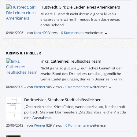
Hustvedt, Siri: Die Leiden eines Amerikaners
Müsste Hustvedt nicht ihrem eignem Niveau
entsprechen, wäret ihr neues Buch doch etwas
enttäuschend.
04/04/2008
–
von
karo
400 Views –
0 Kommentare
weiterlesen →
KRIMIS & THRILLER
Jinks, Catherine: Teuflisches Team
Nicht ganz so gut wie „Teuflisches Genie“ ist der
zweite Band des Dreiteilers um das jugendliche
Genie Cadel gelungen, der kein Böser sein kann,
obwohl sein Megaschurken-Vater alles daran setzt.
06/04/2009
–
von
Werner
505 Views –
0 Kommentare
weiterlesen →
Dorfmeister, Stephan: Stadtschlösslleichen
„Österreichische Krimis“ sind, wenn überhaupt, klischeehaft
politisch. Stephan Dorfmeisters „Stadtschlösslleichen“ ist da
eine Ausnahme.
25/06/2012
–
von
Werner
829 Views –
0 Kommentare
weiterlesen →