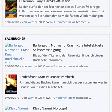
Hillerman, Tony: Der Skelett-Mann
Leider dürfte der bei Erscheinen dieses Buches 79-jährige
Hillerman von seinen Lektoren bewundert anstatt unterstützt
worden sein: Sie haben ihm so viele Fakten-Wiederholungen
durchgehen lassen, dass man sich beim Lesen fragt, für wie
12/05/2007
–
von
Werner
991 Views –
1 Kommentar
weiterlesen →
blöd man denn hier gehalten wird. Doch nichts gegen den Autor: Die
frühen, so genannten “Ethno-Krimis” sind schwer empfehlenswert.
SACHBÜCHER
Baillargeon, Normand: Crash-Kurs Intellektuelle
Selbstverteidigung
Bis auf den Titel und den Untertitel finde ich dieses
Buch sehr informativ.
26/03/2008
–
von
Werner
460 Views –
0 Kommentare
weiterlesen →
Leidenfrost, Martin: Brüssel zartherb
Anhand dieses Buches kann man sich besser vorstellen, wer in
Brüssel wie für die EU arbeitet.
07/05/2010
–
von
Werner
926 Views –
0 Kommentare
weiterlesen →
Klein, Naomi: No Logo!