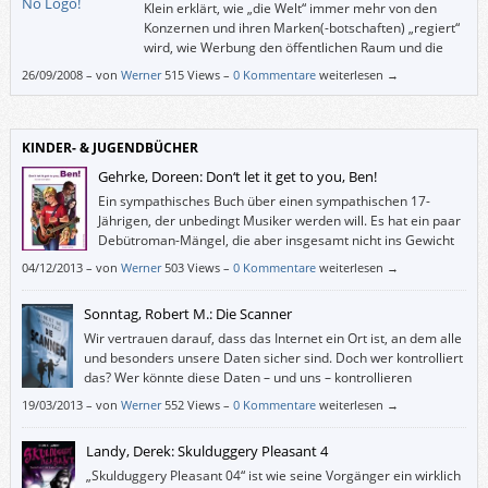
Klein erklärt, wie „die Welt“ immer mehr von den
Konzernen und ihren Marken(-botschaften) „regiert“
wird, wie Werbung den öffentlichen Raum und die
Bildungsstätten und die Medien übernommen hat
26/09/2008
–
von
Werner
515 Views –
0 Kommentare
weiterlesen →
und wie die Konzerne, deren Umsätze zum Teil größer sind als die
Staatshaushalte ganzer Länder, immer mehr politische Macht ausüben.
KINDER- & JUGENDBÜCHER
Gehrke, Doreen: Don‘t let it get to you, Ben!
Ein sympathisches Buch über einen sympathischen 17-
Jährigen, der unbedingt Musiker werden will. Es hat ein paar
Debütroman-Mängel, die aber insgesamt nicht ins Gewicht
fallen.
04/12/2013
–
von
Werner
503 Views –
0 Kommentare
weiterlesen →
Sonntag, Robert M.: Die Scanner
Wir vertrauen darauf, dass das Internet ein Ort ist, an dem alle
und besonders unsere Daten sicher sind. Doch wer kontrolliert
das? Wer könnte diese Daten – und uns – kontrollieren
(wollen)? Und wer von den heute Geborenen könnte in 22
19/03/2013
–
von
Werner
552 Views –
0 Kommentare
weiterlesen →
Jahren ein Scanner wie Rob werden?
Landy, Derek: Skulduggery Pleasant 4
„Skulduggery Pleasant 04“ ist wie seine Vorgänger ein wirklich