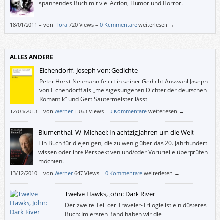
spannendes Buch mit viel Action, Humor und Horror.
18/01/2011
–
von
Flora
720 Views –
0 Kommentare
weiterlesen →
ALLES ANDERE
Eichendorff, Joseph von: Gedichte
Peter Horst Neumann feiert in seiner Gedicht-Auswahl Joseph
von Eichendorff als „meistgesungenen Dichter der deutschen
Romantik“ und Gert Sautermeister lässt
LiteraturwissenschaftlerInnen jeweils zwei gegensätzliche
12/03/2013
–
von
Werner
1.063 Views –
0 Kommentare
weiterlesen →
Eichendorff-Gedichte über dasselbe Motiv interpretieren.
Blumenthal, W. Michael: In achtzig Jahren um die Welt
Ein Buch für diejenigen, die zu wenig über das 20. Jahrhundert
wissen oder ihre Perspektiven und/oder Vorurteile überprüfen
möchten.
13/12/2010
–
von
Werner
647 Views –
0 Kommentare
weiterlesen →
Twelve Hawks, John: Dark River
Der zweite Teil der Traveler-Trilogie ist ein düsteres
Buch: Im ersten Band haben wir die