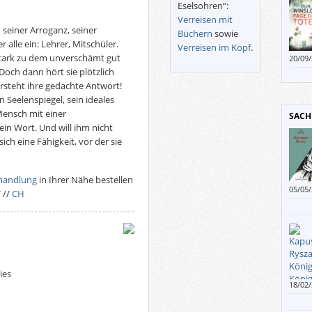
Eselsohren“:
schwu
Verreisen mit
Autori
 seiner Arroganz, seiner
Büchern
sowie
Morde
alle ein: Lehrer, Mitschüler.
Verreisen im Kopf
.
Verha
, stark zu dem unverschämt gut
20/09
viele
och dann hört sie plötzlich
seine
rsteht ihre gedachte Antwort!
n Seelenspiegel, sein ideales
Mensch mit einer
SACH
in Wort. Und will ihm nicht
sich eine Fähigkeit, vor der sie
handlung
in Ihrer Nähe bestellen
05/05
T
//
CH
ies
18/02
Kritik
der W