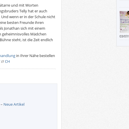
Und gi
 Gitarre und mit Worten
ähnlic
gsbruders Telly hat er auch
zieml
Und wenn er in der Schule nicht
seine besten Freunde ihren
ls Jonathan sich mit einem
in geheimnisvolles Mädchen
03/07
ühne steht, ist die Zeit endlich
handlung
in Ihrer Nähe bestellen
T
//
CH
–
Neue Artikel