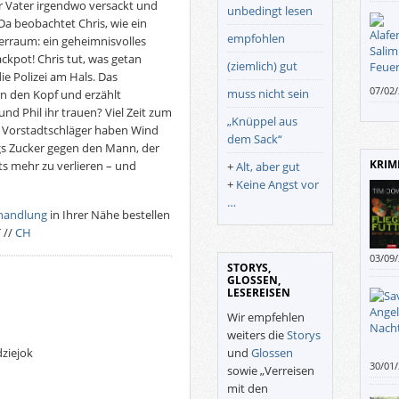
er Vater irgendwo versackt und
unbedingt lesen
a beobachtet Chris, wie ein
empfohlen
erraum: ein geheimnisvolles
ckpot! Chris tut, was getan
(ziemlich) gut
e Polizei am Hals. Das
07/02
muss nicht sein
n den Kopf und erzählt
lausc
nd Phil ihr trauen? Viel Zeit zum
„Knüppel aus
kurze
r Vorstadtschläger haben Wind
hat.
dem Sack“
gs Zucker gegen den Mann, der
KRIM
hts mehr zu verlieren – und
+
Alt, aber gut
+
Keine Angst vor
…
handlung
in Ihrer Nähe bestellen
T
//
CH
03/09
STORYS,
GLOSSEN,
LESEREISEN
Wir empfehlen
weiters die
Storys
und
Glossen
ziejok
30/01
sowie „Verreisen
stamm
mit den
Priva