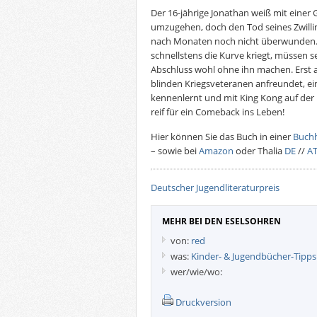
Der 16-jährige Jonathan weiß mit einer
umzugehen, doch den Tod seines Zwillin
nach Monaten noch nicht überwunden. 
schnellstens die Kurve kriegt, müssen 
Abschluss wohl ohne ihn machen. Erst a
blinden Kriegsveteranen anfreundet, e
kennenlernt und mit King Kong auf der B
reif für ein Comeback ins Leben!
Hier können Sie das Buch in einer
Buch
– sowie bei
Amazon
oder Thalia
DE
//
A
Deutscher Jugendliteraturpreis
MEHR BEI DEN ESELSOHREN
von:
red
was:
Kinder- & Jugendbücher-Tipps
wer/wie/wo:
Druckversion