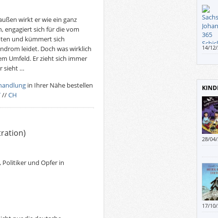
volle
gedie
außen wirkt er wie ein ganz
, engagiert sich für die vom
öten und kümmert sich
14/12
drom leidet. Doch was wirklich
genom
em Umfeld. Er zieht sich immer
Jahr d
r sieht …
wohl 
Schic
handlung
in Ihrer Nähe bestellen
KIND
das h
T
//
CH
tration)
28/04
 Politiker und Opfer in
17/10
haben