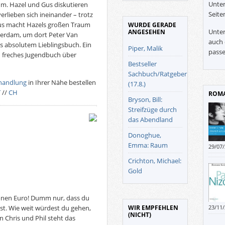
Unter
 um. Hazel und Gus diskutieren
Seite
rlieben sich ineinander – trotz
Gus macht Hazels großen Traum
WURDE GERADE
Unter
ANGESEHEN
terdam, um dort Peter Van
auch 
s absolutem Lieblingsbuch. Ein
Piper, Malik
passe
h freches Jugendbuch über
Bestseller
Sachbuch/Ratgeber
handlung
in Ihrer Nähe bestellen
(17.8.)
T
//
CH
ROMA
Bryson, Bill:
Streifzüge durch
das Abendland
Donoghue,
Emma: Raum
29/07
Zeitg
Crichton, Michael:
Lesev
Gold
eher 
Empat
Lektü
llionen Euro! Dumm nur, dass du
WIR EMPFEHLEN
 ist. Wie weit würdest du gehen,
23/11
(NICHT)
 Chris und Phil steht das