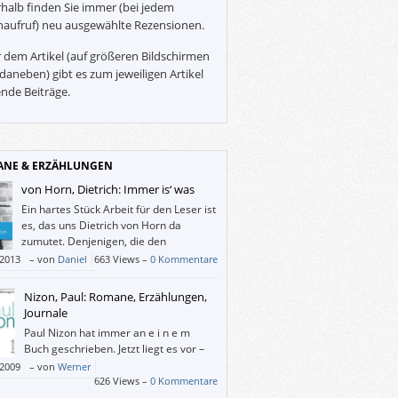
halb finden Sie immer (bei jedem
naufruf) neu ausgewählte Rezensionen.
 dem Artikel (auf größeren Bildschirmen
daneben) gibt es zum jeweiligen Artikel
nde Beiträge.
NE & ERZÄHLUNGEN
von Horn, Dietrich: Immer is‘ was
Ein hartes Stück Arbeit für den Leser ist
es, das uns Dietrich von Horn da
zumutet. Denjenigen, die den
distanzierten Stil von Chroniken und
/2013
–
von
Daniel
663 Views –
0 Kommentare
eistskizzen mögen, kann das durchaus
ergnügen bereiten. Dem Leser, dem es
Nizon, Paul: Romane, Erzählungen,
darum geht, für den jungen Helden
Journale
hie zu empfinden, ist hingegen von der
Paul Nizon hat immer an e i n e m
re eher abzuraten.
Buch geschrieben. Jetzt liegt es vor –
mit 1.488 Seiten.
/2009
–
von
Werner
626 Views –
0 Kommentare