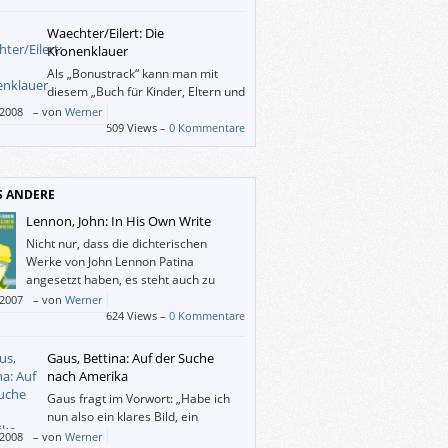
iebe” eine anspruchsvolle Geschichte mit
n überraschenden Drehungen und
Waechter/Eilert: Die
ungen.
Kronenklauer
Als „Bonustrack“ kann man mit
diesem „Buch für Kinder, Eltern und
andere anspruchsvolle LeserInnen“
/2008
–
von
Werner
folgende Sachen treiben: falzen, raten,
509 Views –
0 Kommentare
n, puzzlen, malen, singen und schneiden.
S ANDERE
Lennon, John: In His Own Write
Nicht nur, dass die dichterischen
Werke von John Lennon Patina
angesetzt haben, es steht auch zu
bezweifeln, ob seine Gedichte und
/2007
–
von
Werner
eschichten jemals erschienen wären, wenn
624 Views –
0 Kommentare
emand anderer geschrieben hätte.
Gaus, Bettina: Auf der Suche
nach Amerika
Gaus fragt im Vorwort: „Habe ich
nun also ein klares Bild, ein
sicheres Urteil gewinnen können?“.
/2008
–
von
Werner