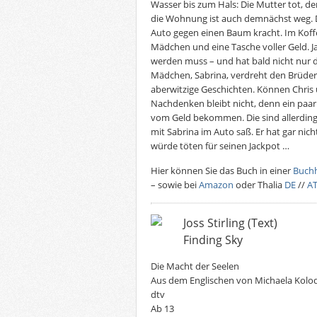
Wasser bis zum Hals: Die Mutter tot, d
die Wohnung ist auch demnächst weg. D
Auto gegen einen Baum kracht. Im Koff
Mädchen und eine Tasche voller Geld. Ja
werden muss – und hat bald nicht nur di
Mädchen, Sabrina, verdreht den Brüder
aberwitzige Geschichten. Können Chris u
Nachdenken bleibt nicht, denn ein paa
vom Geld bekommen. Die sind allerdin
mit Sabrina im Auto saß. Er hat gar nic
würde töten für seinen Jackpot …
Hier können Sie das Buch in einer
Buch
– sowie bei
Amazon
oder Thalia
DE
//
A
Joss Stirling (Text)
Finding Sky
Die Macht der Seelen
Aus dem Englischen von Michaela Kolod
dtv
Ab 13