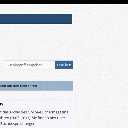
isen mir den Eselsohren
IV
st das Archiv des Online-Büchermagazins
ohren (2007–2013). Sie finden hier über
0 Buchbesprechungen: