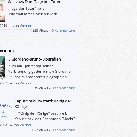
Winslow, Don: Tage der Toten
len Freund Didier in Chiang Mai (der wie die
„Tage der Toten“ ist ein
n in der AIDS-Hilfe tätig ist). Dieser wird des
unterhaltsames Meisterwerk.
s verdächtigt und kommt bei seiner
ftung ums Leben. Jayne macht sich gegen
/2010
–
von
Werner
 Warnungen und besseres Wissen daran,
1.128 Views –
0 Kommentare
n Tod aufzuklären.
BÜCHER
5 Giordano-Bruno-Biografien
Zum 400. Jahrestag seiner
Verbrennung gedenkt man Giordano
Brunos mit mehreren Biographien.
/2007
–
von
Werner
535 Views –
0 Kommentare
Kapuściński, Ryszard: König der
Könige
In “König der Könige” beschreibt
Kapuściński das Phänomen “Macht”
nicht über Helden-Verehrung oder -
/2008
–
von
Werner
, sondern aus der Perspektive der Insider,
1.052 Views –
0 Kommentare
ürdenträger, Spitzel und Helfershelfer, die