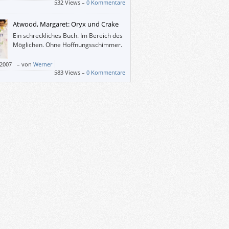
bt sich die Antwort gleich selbst: „Nein“. So
532 Views –
0 Kommentare
h war’s bei mir auch: Dieses Buch ist
ich spurlos an mir vorübergegangen.
Atwood, Margaret: Oryx und Crake
Ein schreckliches Buch. Im Bereich des
Möglichen. Ohne Hoffnungsschimmer.
/2007
–
von
Werner
583 Views –
0 Kommentare