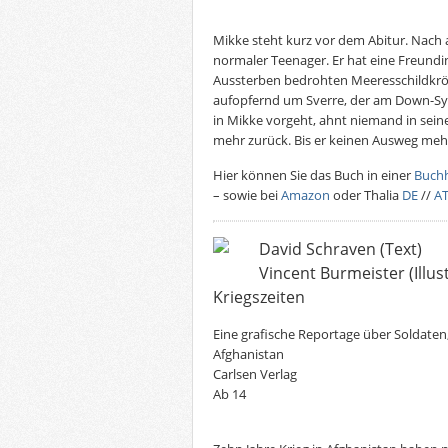
Mikke steht kurz vor dem Abitur. Nach 
normaler Teenager. Er hat eine Freundin
Aussterben bedrohten Meeresschildkr
aufopfernd um Sverre, der am Down-Syn
in Mikke vorgeht, ahnt niemand in sein
mehr zurück. Bis er keinen Ausweg meh
Hier können Sie das Buch in einer
Buch
– sowie bei
Amazon
oder Thalia
DE
//
A
David Schraven (Text)
Vincent Burmeister (Illus
Kriegszeiten
Eine grafische Reportage über Soldaten,
Afghanistan
Carlsen Verlag
Ab 14