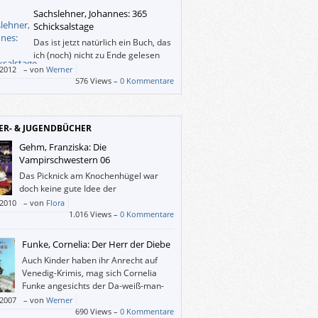
r Angst und Stolz einem absoluten Herrscher
Sachslehner, Johannes: 365
nt haben.
Schicksalstage
Das ist jetzt natürlich ein Buch, das
ich (noch) nicht zu Ende gelesen
habe. Ich habe „Stichproben“
/2012
–
von
Werner
men und mir vorgenommen, das nächste
576 Views –
0 Kommentare
amit zu verbringen. Wie geplant, werd‘ ich‘s
nicht machen, aber mir jeden Tag einen
ksalstag Österreichs zu vergegenwärtigen,
ER- & JUGENDBÜCHER
ätte schon was.
Gehm, Franziska: Die
Vampirschwestern 06
Das Picknick am Knochenhügel war
doch keine gute Idee der
Vampirschwestern Daka und Silvania.
/2010
–
von
Flora
1.016 Views –
0 Kommentare
Funke, Cornelia: Der Herr der Diebe
Auch Kinder haben ihr Anrecht auf
Venedig-Krimis, mag sich Cornelia
Funke angesichts der Da-weiß-man-
was-man-kriegt-Donna-Leons gedacht
/2007
–
von
Werner
 und erzählt ihrem Publikum in “Der Herr
690 Views –
0 Kommentare