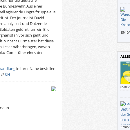
icht nur die deutsche
der D
ie Bundeswehr. Aus einer
viele
ell agierende Eingreiftruppe aus
Wend
t ist. Der Journalist David
n analysiert und Dutzende
Soldaten geführt, um ein Bild
15/10
fghanistan vor sich geht und
auch 
t. Vincent Burmeister hat diese
reime
em Leser näherbringen, wovon
Doku-Comic über eines der
ALLE
handlung
in Ihrer Nähe bestellen
T
//
CH
05/05
Kurzg
sie j
lmann
27/08