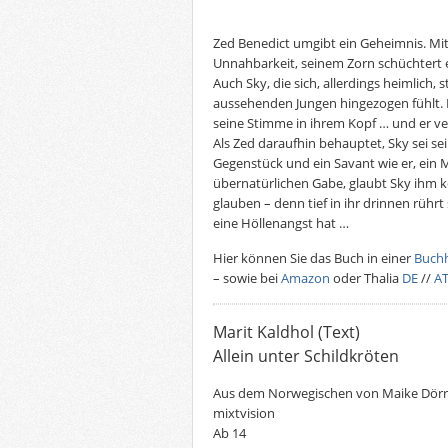
Zed Benedict umgibt ein Geheimnis. Mit
Unnahbarkeit, seinem Zorn schüchtert er 
Auch Sky, die sich, allerdings heimlich
aussehenden Jungen hingezogen fühlt. D
seine Stimme in ihrem Kopf … und er ve
Als Zed daraufhin behauptet, Sky sei sei
Gegenstück und ein Savant wie er, ein 
übernatürlichen Gabe, glaubt Sky ihm ke
glauben – denn tief in ihr drinnen rührt 
eine Höllenangst hat …
Hier können Sie das Buch in einer
Buch
– sowie bei
Amazon
oder Thalia
DE
//
A
Marit Kaldhol (Text)
Allein unter Schildkröten
Aus dem Norwegischen von Maike Dörr
mixtvision
Ab 14