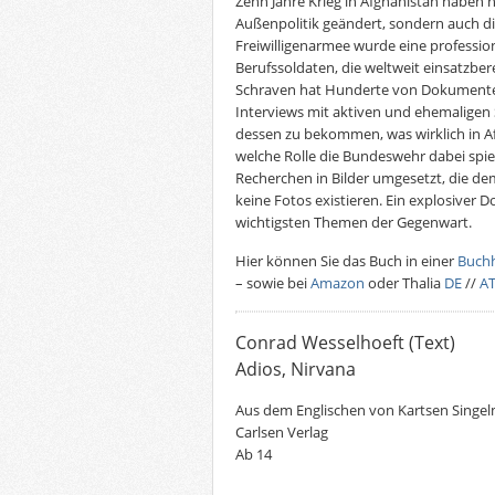
Zehn Jahre Krieg in Afghanistan haben n
Außenpolitik geändert, sondern auch d
Freiwilligenarmee wurde eine profession
Berufssoldaten, die weltweit einsatzberei
Schraven hat Hunderte von Dokumente
Interviews mit aktiven und ehemaligen 
dessen zu bekommen, was wirklich in A
welche Rolle die Bundeswehr dabei spiel
Recherchen in Bilder umgesetzt, die d
keine Fotos existieren. Ein explosiver 
wichtigsten Themen der Gegenwart.
Hier können Sie das Buch in einer
Buch
– sowie bei
Amazon
oder Thalia
DE
//
A
Conrad Wesselhoeft (Text)
Adios, Nirvana
Aus dem Englischen von Kartsen Singe
Carlsen Verlag
Ab 14