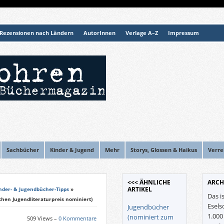
Rezensionen nach Ländern
AutorInnen
Verlage A–Z
Impressum
Sachbücher
Kinder & Jugend
Mehr
Storys, Glossen & Haikus
Verre
<<< ÄHNLICHE
ARCH
ARTIKEL
nder- & Jugendbücher-Tipps
»
Das i
hen Jugendliteraturpreis nominiert)
Esels
Jugendbücher
1.00
(nominiert zum
509 Views –
0 Kommentare