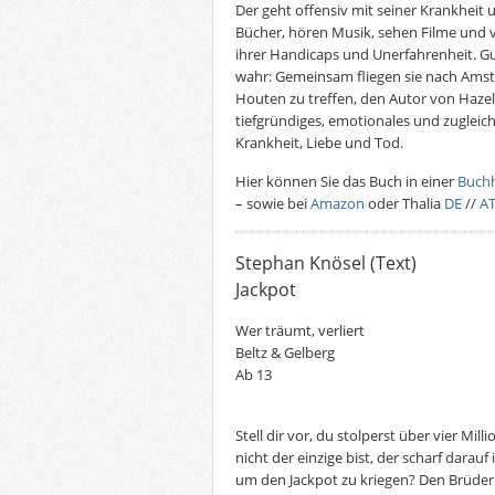
Der geht offensiv mit seiner Krankheit
Bücher, hören Musik, sehen Filme und ve
ihrer Handicaps und Unerfahrenheit. 
wahr: Gemeinsam fliegen sie nach Ams
Houten zu treffen, den Autor von Hazel
tiefgründiges, emotionales und zugleic
Krankheit, Liebe und Tod.
Hier können Sie das Buch in einer
Buch
– sowie bei
Amazon
oder Thalia
DE
//
A
Stephan Knösel (Text)
Jackpot
Wer träumt, verliert
Beltz & Gelberg
Ab 13
Stell dir vor, du stolperst über vier Mi
nicht der einzige bist, der scharf darauf
um den Jackpot zu kriegen? Den Brüdern