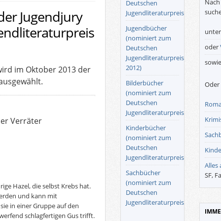
Nach 
Deutschen
suche
der Jugendjury
Jugendliteraturpreis)
ndliteraturpreis
Jugendbücher
unte
(nominiert zum
oder
Deutschen
Jugendliteraturpreis
sowi
2012)
ird im Oktober 2013 der
 ausgewählt.
Bilderbücher
Oder 
(nominiert zum
Deutschen
Roma
Jugendliteraturpreis)
Krimis
ser Verräter
Kinderbücher
Sach
(nominiert zum
Deutschen
Kinde
Jugendliteraturpreis)
Alles
Sachbücher
SF, F
(nominiert zum
rige Hazel, die selbst Krebs hat.
Deutschen
 werden und kann mit
Jugendliteraturpreis)
 sie in einer Gruppe auf den
IMME
rfend schlagfertigen Gus trifft.