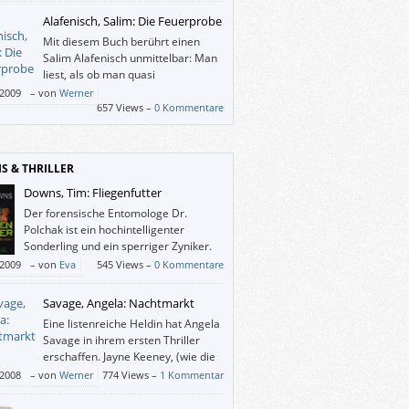
Alafenisch, Salim: Die Feuerprobe
Mit diesem Buch berührt einen
Salim Alafenisch unmittelbar: Man
liest, als ob man quasi
einemGeschichtenerzähler
/2009
–
von
Werner
hen würde, dessen Geschichte sich vor
657 Views –
0 Kommentare
m oder in ferner Vergangenheit ereignet
IS & THRILLER
Downs, Tim: Fliegenfutter
Der forensische Entomologe Dr.
Polchak ist ein hochintelligenter
Sonderling und ein sperriger Zyniker.
/2009
–
von
Eva
545 Views –
0 Kommentare
Savage, Angela: Nachtmarkt
Eine listenreiche Heldin hat Angela
Savage in ihrem ersten Thriller
erschaffen. Jayne Keeney, (wie die
Autorin aus Australien
/2008
–
von
Werner
774 Views –
1 Kommentar
ende,) toughe und beherzte
tdetektivin in Bangkok, besucht ihren