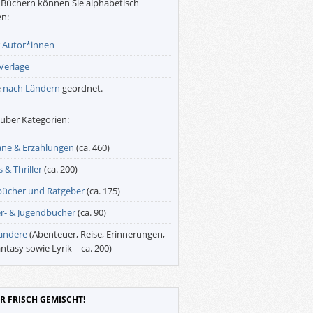
Büchern können Sie alphabetisch
n:
r
Autor*innen
Verlage
e
nach Ländern
geordnet.
über Kategorien:
ne & Erzählungen
(ca. 460)
 & Thriller
(ca. 200)
bücher und Ratgeber
(ca. 175)
r- & Jugendbücher
(ca. 90)
 andere
(Abenteuer, Reise, Erinnerungen,
antasy sowie Lyrik – ca. 200)
R FRISCH GEMISCHT!