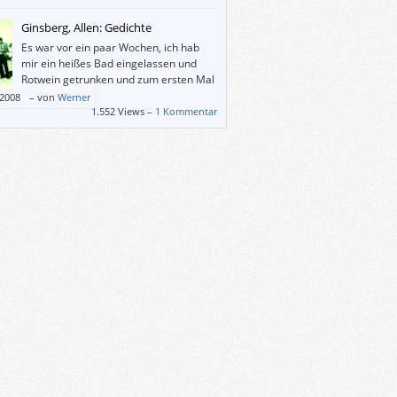
 herausgekommen ist.
Ginsberg, Allen: Gedichte
Es war vor ein paar Wochen, ich hab
mir ein heißes Bad eingelassen und
Rotwein getrunken und zum ersten Mal
in meinem Leben Ginsberg gelesen.
/2008
–
von
Werner
ährend meine Seele zur Badezimmerdecke
1.552 Views –
1 Kommentar
arüber hinaus wanderte, haben die Würmer
nen, an mir zu schmausen. Sinnbildlich.
rtig. Besser.