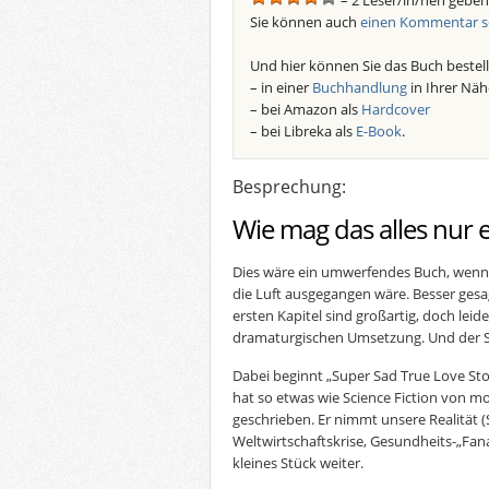
– 2 Leser/in/nen geben
Sie können auch
einen Kommentar s
Und hier können Sie das Buch bestell
– in einer
Buchhandlung
in Ihrer Näh
– bei Amazon als
Hardcover
– bei Libreka als
E-Book
.
Besprechung:
Wie mag das alles nur
Dies wäre ein umwerfendes Buch, wenn 
die Luft ausgegangen wäre. Besser gesag
ersten Kapitel sind großartig, doch leid
dramaturgischen Umsetzung. Und der Sc
Dabei beginnt „Super Sad True Love St
hat so etwas wie Science Fiction von m
geschrieben. Er nimmt unsere Realität
Weltwirtschaftskrise, Gesundheits-„Fan
kleines Stück weiter.