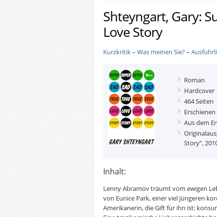
Shteyngart, Gary: S
Love Story
Kurzkritik
–
Was meinen Sie?
–
Ausführl
Roman
Hardcover
464 Seiten
Erschienen
Aus dem En
Originalau
Story”, 201
Inhalt:
Lenny Abramov träumt vom ewigen Leb
von Eunice Park, einer viel jüngeren k
Amerikanerin, die Gift für ihn ist: kons