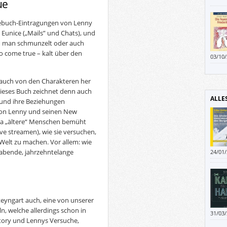
ue
agebuch-Eintragungen von Lenny
unice („Mails” und Chats), und
nd man schmunzelt oder auch
ly to come true – kalt über den
03/10
fallen
neben
n auch von den Charakteren her
die m
Dieses Buch zeichnet denn auch
und a
ALLE
 und ihre Beziehungen
Haare
Vor a
von Lenny und seinen New
einfa
 da „ältere“ Menschen bemüht
e streamen), wie sie versuchen,
lt zu machen. Vor allem: wie
habende, jahrzehntelange
24/01
Mensc
dadur
teyngart auch, eine von unserer
ln, welche allerdings schon in
31/03
Story und Lennys Versuche,
warum