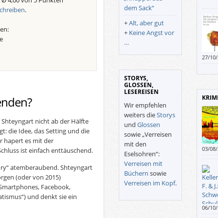
 Ø 4,00 von 5 Punkten
aber 
dem Sack“
chreiben
.
+
Alt, aber gut
en:
+
Keine Angst vor
e
…
27/10
amüsi
für d
STORYS,
GLOSSEN,
LESEREISEN
KRIM
 enden?
Wir empfehlen
weiters die
Storys
Shteyngart nicht ab der Hälfte
und
Glossen
t: die Idee, das Setting und die
sowie „Verreisen
er hapert es mit der
mit den
03/08
hluss ist einfach enttäuschend.
Eselsohren“:
Büro 
Verreisen mit
Joyce
ory“ atemberaubend. Shteyngart
Büchern
sowie
inter
orgen (oder von 2015)
Verreisen im Kopf
.
übera
 (Smartphones, Facebook,
Könne
atismus“) und denkt sie ein
einem
06/10
Öfter
recht
auch 