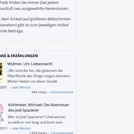
halb finden Sie immer (bei jedem
naufruf) neu ausgewählte Rezensionen.
 dem Artikel (auf größeren Bildschirmen
daneben) gibt es zum jeweiligen Artikel
nde Beiträge.
NE & ERZÄHLUNGEN
Widmer, Urs: Liebesnacht
„Wo sind die hin, die gelassen die
Oberfläche der Dinge zeigen konnten.
Woher haben sie diese Gnade
genommen. Das Herz öffnete sich
/2007
–
von
Werner
Anschauen und der Atem wurde ruhig.“
844 Views –
0 Kommentare
Köhlmeier, Michael: Die Abenteuer
des Joel Spazierer
Wer ist Joel Spazierer? Und warum
erzählt er mir lang und breit sein
halbes 20. Jahrhundert? – Diesen
/2013
–
von
Werner
 zu lesen, hat mir zwar Vergnügen bereitet,
1.859 Views –
0 Kommentare