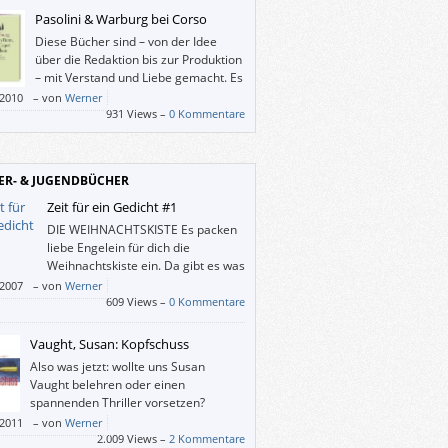
Pasolini & Warburg bei Corso
Diese Bücher sind – von der Idee
über die Redaktion bis zur Produktion
– mit Verstand und Liebe gemacht. Es
ist eine Freude, sie in Händen zu
/2010
–
von
Werner
.
931 Views –
0 Kommentare
ER- & JUGENDBÜCHER
Zeit für ein Gedicht #1
DIE WEIHNACHTSKISTE Es packen
liebe Engelein für dich die
Weihnachtskiste ein. Da gibt es was
zu schauen! Doch leider guckt
/2007
–
von
Werner
e der gute alte Mond herein und dem ist
609 Views –
0 Kommentare
zu trauen. Da fürchten sich die Engelein er
ert’s aus, und tun im Nu die Weihnachtskiste
Vaught, Susan: Kopfschuss
r zu. Wie schade! (Aus Die Himmelsküche
Also was jetzt: wollte uns Susan
a […]
Vaught belehren oder einen
spannenden Thriller vorsetzen?
/2011
–
von
Werner
2.009 Views –
2 Kommentare