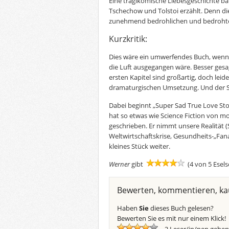
Eine tragikomische Liebesgeschichte ba
Tschechow und Tolstoi erzählt. Denn di
zunehmend bedrohlichen und bedroht
Kurzkritik:
Dies wäre ein umwerfendes Buch, wenn 
die Luft ausgegangen wäre. Besser gesag
ersten Kapitel sind großartig, doch leid
dramaturgischen Umsetzung. Und der Sc
Dabei beginnt „Super Sad True Love St
hat so etwas wie Science Fiction von m
geschrieben. Er nimmt unsere Realität
Weltwirtschaftskrise, Gesundheits-„Fan
kleines Stück weiter.
Werner
gibt
(4 von 5 Esel
Bewerten, kommentieren, ka
Haben
Sie
dieses Buch gelesen?
Bewerten Sie es mit nur einem Klick!