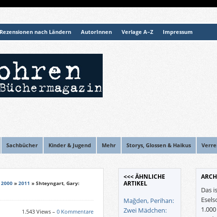
Rezensionen nach Ländern
AutorInnen
Verlage A–Z
Impressum
Sachbücher
Kinder & Jugend
Mehr
Storys, Glossen & Haikus
Verre
<<< ÄHNLICHE
ARCH
ARTIKEL
 2000
»
2011
» Shteyngart, Gary:
Das i
Esels
Mağden, Perihan:
1.00
Zwei Mädchen:
1.543 Views –
0 Kommentare