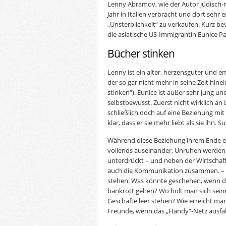
Lenny Abramov, wie der Autor jüdisch-r
Jahr in Italien verbracht und dort sehr e
„Unsterblichkeit“ zu verkaufen. Kurz bevo
die asiatische US-Immigrantin Eunice Pa
Bücher stinken
Lenny ist ein alter, herzensguter und 
der so gar nicht mehr in seine Zeit hinei
stinken“). Eunice ist außer sehr jung u
selbstbewusst. Zuerst nicht wirklich an L
schließlich doch auf eine Beziehung mit 
klar, dass er sie mehr liebt als sie ihn. 
Während diese Beziehung ihrem Ende en
vollends auseinander, Unruhen werden 
unterdrückt – und neben der Wirtschaft
auch die Kommunikation zusammen. – S
stehen: Was könnte geschehen, wenn d
bankrott gehen? Wo holt man sich sein
Geschäfte leer stehen? Wie erreicht m
Freunde, wenn das „Handy“-Netz ausfäl