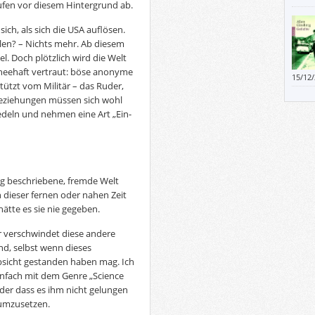
aufen vor diesem Hintergrund ab.
dabei
sich, als sich die USA auflösen.
len? – Nichts mehr. Ab diesem
el. Doch plötzlich wird die Welt
scheehaft vertraut: böse anonyme
15/12
ützt vom Militär – das Ruder,
Und w
ziehungen müssen sich wohl
und d
iedeln und nehmen eine Art „Ein-
begon
Großa
mig beschriebene, fremde Welt
n dieser fernen oder nahen Zeit
 hätte es sie nie gegeben.
er verschwindet diese andere
rend, selbst wenn dieses
Absicht gestanden haben mag. Ich
einfach mit dem Genre „Science
der dass es ihm nicht gelungen
 umzusetzen.