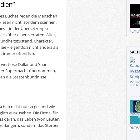
edien“
ieses Buches reden die Menschen
e lesen nicht, sondern scannen.
es – in der Übersetzung so
15/10
les über einen verraten: Alter,
Weltkr
sundheitszustand, Charakter,
aber n
 sie – eigentlich nicht anders als
Panor
SACH
Kolla
e, immer öffentlich.
Agent
iv wertlose Dollar und Yuan-
Schur
Mir i
lle der Supermacht übernommen,
dass 
nen die Staatenbündnisse
ungew
18/02
Rasse
Kritik
mag, 
der W
wollte
volle
chen nicht nur so gesund wie
gedie
lich auszusehen. Die Firma, für
les daran, das Leben (von Leuten,
u verlängern, sondern das Sterben
01/03