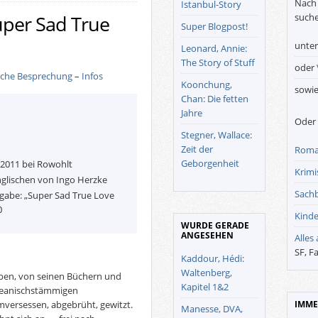
Nach 
Istanbul-Story
suche
uper Sad True
Super Blogpost!
unte
Leonard, Annie:
The Story of Stuff
oder
iche Besprechung
–
Infos
Koonchung,
sowi
Chan: Die fetten
Jahre
Oder 
Stegner, Wallace:
Zeit der
Roma
Geborgenheit
 2011 bei Rowohlt
Krimis
glischen von Ingo Herzke
Sach
sgabe: „Super Sad True Love
0
Kinde
WURDE GERADE
ANGESEHEN
Alles
SF, F
Kaddour, Hédi:
Waltenberg,
en, von seinen Büchern und
Kapitel 1&2
oreanischstämmigen
umversessen, abgebrüht, gewitzt.
IMME
Manesse, DVA,