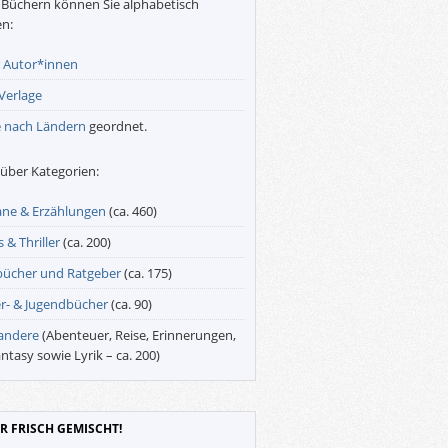
Büchern können Sie alphabetisch
n:
r
Autor*innen
Verlage
e
nach Ländern
geordnet.
über Kategorien:
ne & Erzählungen
(ca. 460)
 & Thriller
(ca. 200)
bücher und Ratgeber
(ca. 175)
r- & Jugendbücher
(ca. 90)
 andere
(Abenteuer, Reise, Erinnerungen,
antasy sowie Lyrik – ca. 200)
R FRISCH GEMISCHT!