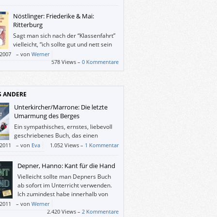
Nöstlinger: Friederike & Mai:
Ritterburg
Sagt man sich nach der “Klassenfahrt”
vielleicht, “ich sollte gut und nett sein
und überdies Frauen respektieren”, so
/2007
–
von
Werner
 einem bei “Friederike” einerseits ganz
578 Views –
0 Kommentare
bei viele persönliche Bilder und Sätze ein,
it dem Thema “Außenseiter” zu tun haben,
ndererseits möchte man doch selbst rote
S ANDERE
 haben, wenn man damit fliegen könnte.
llen bösen Menschen und Umständen
Unterkircher/Marrone: Die letzte
ch wegfliegen.
Umarmung des Berges
Ein sympathisches, ernstes, liebevoll
geschriebenes Buch, das einen
„Helden der Berge“ zu einem
/2011
–
von
Eva
1.052 Views –
1 Kommentar
hen macht, ohne ihm seine Einzigartigkeit
ch zu nehmen.
Depner, Hanno: Kant für die Hand
Vielleicht sollte man Depners Buch
ab sofort im Unterricht verwenden.
Ich zumindest habe innerhalb von
sechs Stunden in etwa begriffen,
/2011
–
von
Werner
 Kant die Vernunft „kritisiert“ hat und was
2.420 Views –
2 Kommentare