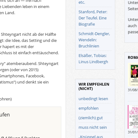
hnt sich an — frei nach
etc.
Unter
e Liebenden leben in einem
Seite
Stanford, Peter:
en Land
.
Der Teufel. Eine
Unter
Biografie
auch 
passe
Schmidt-Dengler,
Shteyngart nicht ab der Hälfte
Wendelin:
t: die Idee, das Setting und die
Bruchlinien
er hapert es mit der
hluss ist einfach enttäuschend.
Elsäßer, Tobias:
ROMA
Linus Lindbergh
ory“ atemberaubend. Shteyngart
orgen (oder von 2015)
 (Smartphones, Facebook,
atismus“) und denkt sie ein
WIR EMPFEHLEN
(NICHT)
31/08
beim 
unbedingt lesen
sohren)
empfohlen
ufen
(ziemlich) gut
muss nicht sein
31/01
„Knüppel aus
Roman