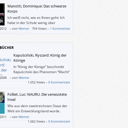
Manotti, Dominique: Das schwarze
Korps
Ich weiß nicht, wie es Ihnen geht: Ich
habe in der Schule wenig über
Frankreich während des Zweiten
/2012
–
von
Werner
754 Views –
1 Kommentar
iegs gelernt. Dies lässt sich mit Manotti
icht nur nachholen – sie entwirft ein
ama aus eben jenen Besatzern,
BÜCHER
borateuren sowie aus Widerständlern und
en und geht dabei wesentlich tiefer, als bloß
Kapuściński, Ryszard: König der
ken und Nicht-Schurken zu beschreiben.
Könige
st nach 30 Seiten (erstmals) klar geworden,
In “König der Könige” beschreibt
es den gewöhnlichen und den
Kapuściński das Phänomen “Macht”
öhnlichen Nazis nicht so sehr um
nicht über Helden-Verehrung oder -
/2008
–
von
Werner
nreinheit und dergleichen gegangen sein
, sondern aus der Perspektive der Insider,
1.052 Views –
0 Kommentare
sondern dass sie sich schlicht bereichern
ürdenträger, Spitzel und Helfershelfer, die
n.
r Angst und Stolz einem absoluten Herrscher
Folliet, Luc: NAURU. Die verwüstete
nt haben.
Insel
Wie aus dem zweitreichsten Staat der
Welt ein Entwicklungsland wurde.
/2011
–
von
Werner
1.062 Views –
0 Kommentare