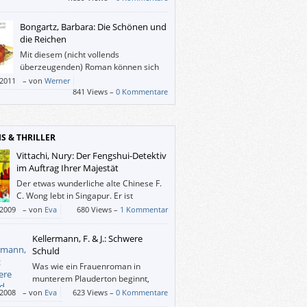
schlau bin ich aus ihm nicht geworden.
Bongartz, Barbara: Die Schönen und
die Reichen
Mit diesem (nicht vollends
überzeugenden) Roman können sich
auch Leute über den (Geld-)Adel
/2011
–
von
Werner
eren, die nie zugeben würden, dass sie sich
841 Views –
0 Kommentare
en überhaupt interessieren.
IS & THRILLER
Vittachi, Nury: Der Fengshui-Detektiv
im Auftrag Ihrer Majestät
Der etwas wunderliche alte Chinese F.
C. Wong lebt in Singapur. Er ist
Fengshui-Meister und teilt sein kleines
/2009
–
von
Eva
680 Views –
1 Kommentar
mit seiner eigensinnigen jungen Assistentin
 und seiner ausschließlich an Nagelpflege
Kellermann, F. & J.: Schwere
essierten Sekretärin Winnie, die ihm beide
Schuld
us auf die Nerven gehen. Da sein Fengshui-
Was wie ein Frauenroman in
n auch die Reinigung der Atmosphäre nach
munterem Plauderton beginnt,
 Verbrechen umfasst, passiert es des
entpuppt sich nach und nach als
/2008
–
von
Eva
623 Views –
0 Kommentare
en, dass Wong und Joyce diese Verbrechen
 passabler Krimi.
gleich aufklären