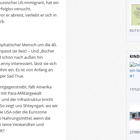
ussischer US-Immigrant, hat ein
rfolglos versucht,
r er abreist, verliebt er sich in
rk.
01/11
halten
emphatischer Mensch um die 40,
npasst (er liest! – Und „Bücher
KIND
nd schön nach außen hin
enny interessiert, lässt sie sich
ihm ein. Es ist von Anfang an
Super Sad True.
tgegenstrebt, fällt Amerika
17/12
mit Para-Militärgewalt
gerad
 und der Infrastruktur bricht
nicht 
o zeigt uns Shteyngart, wo wir
plaud
wiede
ie USA oder die Eurozone
von Id
e Nahrungsmittel, wenn die
an seine Verwandten und
lt?
27/09