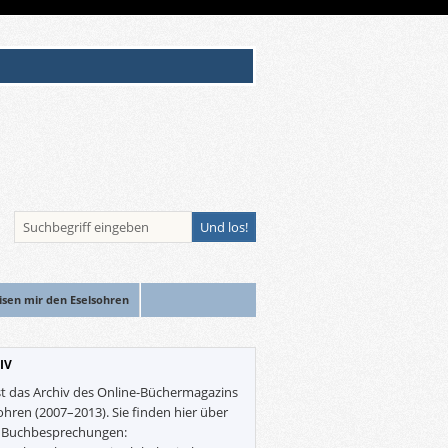
isen mir den Eselsohren
IV
st das Archiv des Online-Büchermagazins
ohren (2007–2013). Sie finden hier über
0 Buchbesprechungen: