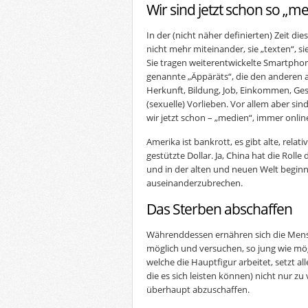
Wir sind jetzt schon so „m
In der (nicht näher definierten) Zeit d
nicht mehr miteinander, sie „texten“, si
Sie tragen weiterentwickelte Smartphon
genannte „Äppäräts“, die den anderen al
Herkunft, Bildung, Job, Einkommen, Ge
(sexuelle) Vorlieben. Vor allem aber sind
wir jetzt schon – „medien“, immer onlin
Amerika ist bankrott, es gibt alte, relat
gestützte Dollar. Ja, China hat die Ro
und in der alten und neuen Welt begin
auseinanderzubrechen.
Das Sterben abschaffen
Währenddessen ernähren sich die Mens
möglich und versuchen, so jung wie mög
welche die Hauptfigur arbeitet, setzt al
die es sich leisten können) nicht nur z
überhaupt abzuschaffen.