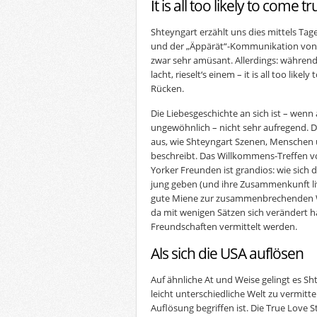
It is all too likely to come tr
Shteyngart erzählt uns dies mittels T
und der „Äppärät“-Kommunikation von E
zwar sehr amüsant. Allerdings: währe
lacht, rieselt‘s einem – it is all too like
Rücken.
Die Liebesgeschichte an sich ist – wen
ungewöhnlich – nicht sehr aufregend. 
aus, wie Shteyngart Szenen, Menschen
beschreibt. Das Willkommens-Treffen 
Yorker Freunden ist grandios: wie sich
jung geben (und ihre Zusammenkunft liv
gute Miene zur zusammenbrechenden We
da mit wenigen Sätzen sich verändert 
Freundschaften vermittelt werden.
Als sich die USA auflösen
Auf ähnliche At und Weise gelingt es Sh
leicht unterschiedliche Welt zu vermitte
Auflösung begriffen ist. Die True Love 