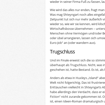
wieder in seiner Firma Fuß zu fassen, l
Wie wird das alles nur enden, fragt man 
Was mag Shteyngart noch alles eingefal
Zeitpunkt tut sich nur mehr äußerlich vi
wieder so, wie wir sie kennen, wird kli
Wirtschaftsbosse übernehmen – unterst
Menschen ohne Vermögen und/oder Be
oder übel arrangieren, lassen sich ums
Euro-Job“ an (oder wandern aus).
Trugschluss
Und im Finale erweist sich die so stim
überhaupt als Trugschluss. Nicht, was i
geschehen ist, hatte Bestand. Es ist, als
Anders als etwa in Huxleys „Island“ ab
Welt nicht folgerichtig. Das ist frustrie
Enttäuschen vielleicht in Shteyngarts 
habe allerdings den Verdacht, dass er 
Fiction“ nicht zurande gekommen ist. O
ist, einen Ideen-Roman dramaturgisch