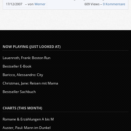
Mond herein und dem ist nicht zu trauen. Da
17/12/2007
–
von
Werner
609 Views –
0 Kommentare
fürchten sich die Engelein er plaudert’s aus, und tun im Nu die
Weihnachtskiste wieder zu. Wie schade! (Aus Die Himmelsküche von Ida
[…]
NOW PLAYING (JUST LOOKED AT)
Lauenroth, Frank: Boston Run
Bestseller E-Book
Baricco, Alessandro: City
Christmas, Jane: Reisen mit Mama
Bestseller Sachbuch
CHARTS (THIS MONTH)
Romane & Erzählungen A bis M
Auster, Paul: Mann im Dunkel