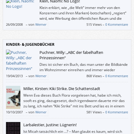
Klein, Naomi: No Logo!
Klein erklärt, wie „die Welt“ immer mehr von den
Konzernen und ihren Marken(-botschaften) „regiert“
wird, wie Werbung den öffentlichen Raum und die
Bildungsstätten und die Medien übernommen hat
26/09/2008
–
von
Werner
515 Views –
0 Kommentare
und wie die Konzerne, deren Umsätze zum Teil größer sind als die
Staatshaushalte ganzer Länder, immer mehr politische Macht ausüben.
KINDER- & JUGENDBÜCHER
Puchner, Willy: „ABC der fabelhaften
Prinzessinnen“
Dies ist sicher ein Buch, das man unter die Bildbände
im Wohnzimmer einreihen und immer wieder
hervorholen wird. Kinder werden es später ihren
19/04/2013
–
von
Werner
868 Views –
0 Kommentare
Kindern zeigen und immer noch selbst eine Freude daran haben.
Miller, Kirsten: Kiki Strike. Die Schattenstadt
Wenn Eva dieses Buch Flora vorgelesen hat, habe ich mich,
sooft es ging, dazugesetzt, doch irgendwann dauerte mir das
zu lang, ich nahm “Kiki Strike” mit ins Bett und las es in einem
Zug zu Ende.
10/10/2007
–
von
Werner
581 Views –
0 Kommentare
Larbalestier, Justine: Lügnerin!
Ist Micah tatsächlich ein …? – Man glaubt es kaum, wird sich