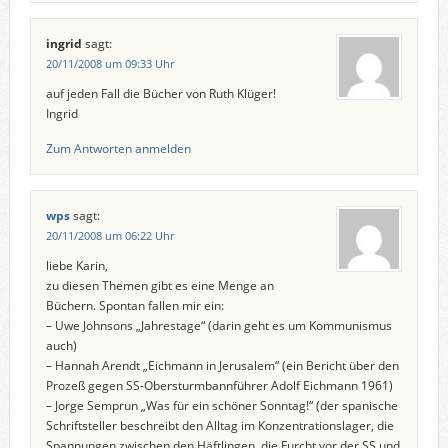
ingrid
sagt:
20/11/2008 um 09:33 Uhr
auf jeden Fall die Bücher von Ruth Klüger!
Ingrid
Zum Antworten anmelden
wps
sagt:
20/11/2008 um 06:22 Uhr
liebe Karin,
zu diesen Themen gibt es eine Menge an
Büchern. Spontan fallen mir ein:
– Uwe Johnsons „Jahrestage“ (darin geht es um Kommunismus
auch)
– Hannah Arendt „Eichmann in Jerusalem“ (ein Bericht über den
Prozeß gegen SS-Obersturmbannführer Adolf Eichmann 1961)
– Jorge Semprun „Was für ein schöner Sonntag!“ (der spanische
Schriftsteller beschreibt den Alltag im Konzentrationslager, die
Spannungen zwischen den Häftlingen, die Furcht vor der SS und