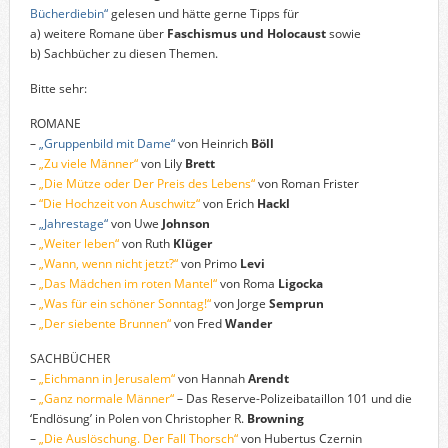
Bücherdiebin“
gelesen und hätte gerne Tipps für
a) weitere Romane über
Faschismus und Holocaust
sowie
b) Sachbücher zu diesen Themen.
Bitte sehr:
ROMANE
–
„Gruppenbild mit Dame“
von Heinrich
Böll
–
„Zu viele Männer“
von Lily
Brett
–
„Die Mütze oder Der Preis des Lebens“
von Roman Frister
–
“Die Hochzeit von Auschwitz“
von Erich
Hackl
–
„Jahrestage“
von Uwe
Johnson
–
„Weiter leben“
von Ruth
Klüger
–
„Wann, wenn nicht jetzt?“
von Primo
Levi
–
„Das Mädchen im roten Mantel“
von Roma
Ligocka
–
„Was für ein schöner Sonntag!“
von Jorge
Semprun
–
„Der siebente Brunnen“
von Fred
Wander
SACHBÜCHER
–
„Eichmann in Jerusalem“
von Hannah
Arendt
–
„Ganz normale Männer“
– Das Reserve-Polizeibataillon 101 und die
‘Endlösung’ in Polen von Christopher R.
Browning
–
„Die Auslöschung. Der Fall Thorsch“
von Hubertus Czernin