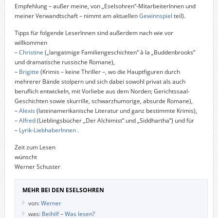
Empfehlung – außer meine, von „Eselsohren“-MitarbeiterInnen und
meiner Verwandtschaft – nimmt am aktuellen
Gewinnspiel
teil).
Tipps für folgende LeserInnen sind außerdem nach wie vor
willkommen
–
Christine
(„langatmige Familiengeschichten“ à la „Buddenbrooks“
und dramatische russische Romane),
–
Brigitte
(Krimis – keine Thriller –, wo die Hauptfiguren durch
mehrerer Bände stolpern und sich dabei sowohl privat als auch
beruflich entwickeln, mit Vorliebe aus dem Norden; Gerichtssaal-
Geschichten sowie skurrille, schwarzhumorige, absurde Romane),
–
Alexis
(lateinamerikanische Literatur und ganz bestimmte Krimis),
–
Alfred
(Lieblingsbücher „Der Alchimist“ und „Siddhartha“) und für
–
Lyrik-LiebhaberInnen
.
Zeit zum Lesen
wünscht
Werner Schuster
MEHR BEI DEN ESELSOHREN
von:
Werner
was:
Beihilf
–
Was lesen?