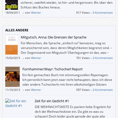
sicherer, zweifelt wieder, ist hin- und hergerissen. Bis über den
Schluss des Buches hinaus.
18/04/2011
–
von
Werner
917 Views –
0 Kommentare
ALLES ANDERE
Mitgutsch, Anna: Die Grenzen der Sprache
Für Menschen, die Sprache „einfach so“ benutzen, mag es
verunsichernd sein, dass deren Möglichkeiten begrenzt sind. –
Der Gegenstand von Mitgutsch‘ Überlegungen ist das, was –
vor allem in der Literatur – gerade noch und was nicht mehr
15/02/2013
–
von
Werner
701 Views –
0 Kommentare
gesagt werden kann.
Fürnhammer/Mayr: Tschocherl Report
Ein fein gemachtes Buch mit stimmungsvollen Reportagen.
Ich persönlich kann jetzt zwar nicht behaupten, dass ich diese
oder andere Tschocherln mit ihren alkoholseligen Gästen
unbedingt aufzusuchen muss. Aber dank Fürnhammer und
11/10/2013
–
von
Werner
597 Views –
0 Kommentare
Mayr ist mir, als wäre ich ohnedies schon dort gewesen.
Zeit für ein Gedicht #1
DIE WEIHNACHTSKISTE Es packen liebe Engelein für
dich die Weihnachtskiste ein. Da gibt es was zu
schauen! Doch leider guckt gerade der gute alte