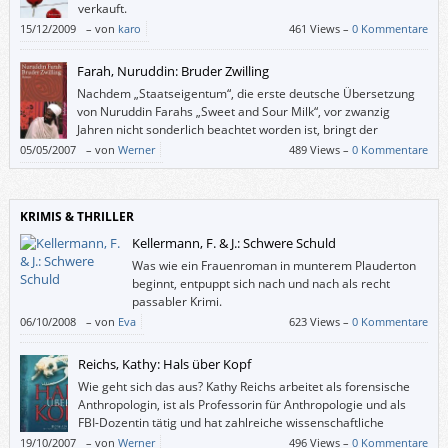
verkauft.
15/12/2009
–
von
karo
461 Views –
0 Kommentare
Farah, Nuruddin: Bruder Zwilling
Nachdem „Staatseigentum“, die erste deutsche Übersetzung
von Nuruddin Farahs „Sweet and Sour Milk“, vor zwanzig
Jahren nicht sonderlich beachtet worden ist, bringt der
Frederking & Thaler-Verlag den Roman des somalischen
05/05/2007
–
von
Werner
489 Views –
0 Kommentare
Schriftstellers jetzt – neu übersetzt – abermals heraus. Das ist würdig
und recht – mit einer kleinen Einschränkung: „Staatseigentum“ war ein
aussagekräftigerer Titel als „Bruder Zwilling“.
KRIMIS & THRILLER
Kellermann, F. & J.: Schwere Schuld
Was wie ein Frauenroman in munterem Plauderton
beginnt, entpuppt sich nach und nach als recht
passabler Krimi.
06/10/2008
–
von
Eva
623 Views –
0 Kommentare
Reichs, Kathy: Hals über Kopf
Wie geht sich das aus? Kathy Reichs arbeitet als forensische
Anthropologin, ist als Professorin für Anthropologie und als
FBI-Dozentin tätig und hat zahlreiche wissenschaftliche
Schriften veröffentlicht. (Einen Ehemann und drei Kinder “hat”
19/10/2007
–
von
Werner
496 Views –
0 Kommentare