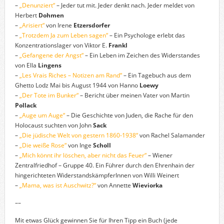
–
„Denunziert“
– Jeder tut mit. Jeder denkt nach. Jeder meldet von
Herbert
Dohmen
–
„Arisiert“
von Irene
Etzersdorfer
–
„Trotzdem Ja zum Leben sagen“
– Ein Psychologe erlebt das
Konzentrationslager von Viktor E.
Frankl
–
„Gefangene der Angst“
– Ein Leben im Zeichen des Widerstandes
von Ella
Lingens
–
„Les Vrais Riches – Notizen am Rand“
– Ein Tagebuch aus dem
Ghetto Lodz Mai bis August 1944 von Hanno
Loewy
–
„Der Tote im Bunker“
– Bericht über meinen Vater von Martin
Pollack
–
„Auge um Auge“
– Die Geschichte von Juden, die Rache für den
Holocaust suchten von John
Sack
–
„Die jüdische Welt von gestern 1860-1938“
von Rachel Salamander
–
„Die weiße Rose“
von Inge
Scholl
–
„Mich könnt ihr löschen, aber nicht das Feuer“
– Wiener
Zentralfriedhof – Gruppe 40. Ein Führer durch den Ehrenhain der
hingerichteten WiderstandskämpferInnen von Willi Weinert
–
„Mama, was ist Auschwitz?“
von Annette
Wieviorka
––
Mit etwas Glück gewinnen Sie für Ihren Tipp ein Buch (jede