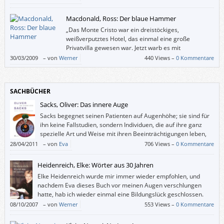
sie auch noch.) – Wie schafft man da zusätzlich noch ca. einen Roman pro
Jahr?
Macdonald, Ross: Der blaue Hammer
„Das Monte Cristo war ein dreistöckiges,
weißverputztes Hotel, das einmal eine große
Privatvilla gewesen war. Jetzt warb es mit
„Sondertarifen für Wochenendgäste“. Einige dieser
30/03/2009
–
von
Werner
440 Views –
0 Kommentare
Wochenendgäste tranken Dosenbier in der Halle und warfen Münzen,
um festzustellen, wer die Rechnung zu zahlen hatte.“
SACHBÜCHER
Sacks, Oliver: Das innere Auge
Sacks begegnet seinen Patienten auf Augenhöhe; sie sind für
ihn keine Fallstudien, sondern Individuen, die auf ihre ganz
spezielle Art und Weise mit ihren Beeinträchtigungen leben,
oft mittels erstaunlicher Tricks und origineller
28/04/2011
–
von
Eva
706 Views –
0 Kommentare
Umgangsweisen.
Heidenreich, Elke: Wörter aus 30 Jahren
Elke Heidenreich wurde mir immer wieder empfohlen, und
nachdem Eva dieses Buch vor meinen Augen verschlungen
hatte, hab ich wieder einmal eine Bildungslück geschlossen.
08/10/2007
–
von
Werner
553 Views –
0 Kommentare