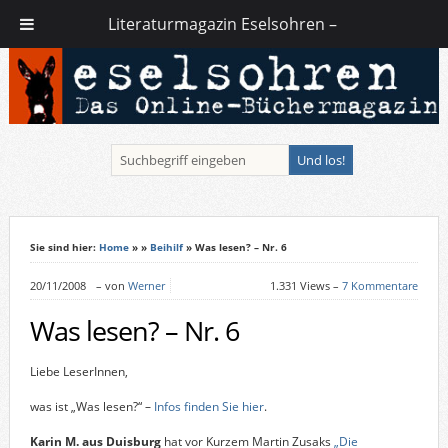
Literaturmagazin Eselsohren –
Sie sind hier:
Home
»
»
Beihilf
» Was lesen? – Nr. 6
20/11/2008
–
von
Werner
1.331 Views –
7 Kommentare
Was lesen? – Nr. 6
Liebe LeserInnen,
was ist „Was lesen?“ –
Infos finden Sie hier
.
Karin M. aus Duisburg
hat vor Kurzem Martin Zusaks
„Die