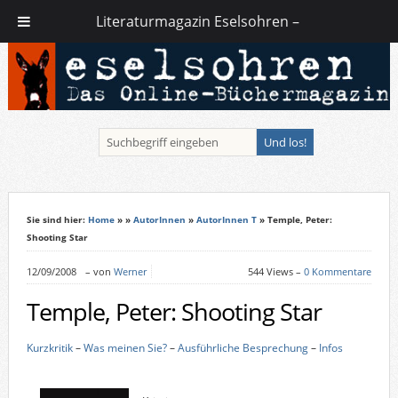
Literaturmagazin Eselsohren –
Sie sind hier:
Home
»
»
AutorInnen
»
AutorInnen T
» Temple, Peter:
Shooting Star
12/09/2008
–
von
Werner
544 Views –
0 Kommentare
Temple, Peter: Shooting Star
Kurzkritik
–
Was meinen Sie?
–
Ausführliche Besprechung
–
Infos