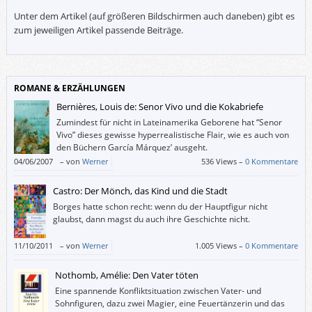
Unter dem Artikel (auf größeren Bildschirmen auch daneben) gibt es
zum jeweiligen Artikel passende Beiträge.
ROMANE & ERZÄHLUNGEN
Bernières, Louis de: Senor Vivo und die Kokabriefe
Zumindest für nicht in Lateinamerika Geborene hat “Senor
Vivo” dieses gewisse hyperrealistische Flair, wie es auch von
den Büchern García Márquez’ ausgeht.
04/06/2007
–
von
Werner
536 Views –
0 Kommentare
Castro: Der Mönch, das Kind und die Stadt
Borges hatte schon recht: wenn du der Hauptfigur nicht
glaubst, dann magst du auch ihre Geschichte nicht.
11/10/2011
–
von
Werner
1.005 Views –
0 Kommentare
Nothomb, Amélie: Den Vater töten
Eine spannende Konfliktsituation zwischen Vater- und
Sohnfiguren, dazu zwei Magier, eine Feuertänzerin und das