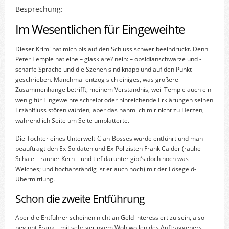
Besprechung:
Im Wesentlichen für Eingeweihte
Dieser Krimi hat mich bis auf den Schluss schwer beeindruckt. Denn
Peter Temple hat eine – glasklare? nein: – obsidianschwarze und -
scharfe Sprache und die Szenen sind knapp und auf den Punkt
geschrieben. Manchmal entzog sich einiges, was größere
Zusammenhänge betrifft, meinem Verständnis, weil Temple auch ein
wenig für Eingeweihte schreibt oder hinreichende Erklärungen seinen
Erzählfluss stören würden, aber das nahm ich mir nicht zu Herzen,
während ich Seite um Seite umblätterte.
Die Tochter eines Unterwelt-Clan-Bosses wurde entführt und man
beauftragt den Ex-Soldaten und Ex-Polizisten Frank Calder (rauhe
Schale – rauher Kern – und tief darunter gibt’s doch noch was
Weiches; und hochanständig ist er auch noch) mit der Lösegeld-
Übermittlung.
Schon die zweite Entführung
Aber die Entführer scheinen nicht an Geld interessiert zu sein, also
beginnt Frank – mit sehr geringem Wohlwollen des Auftraggebers –