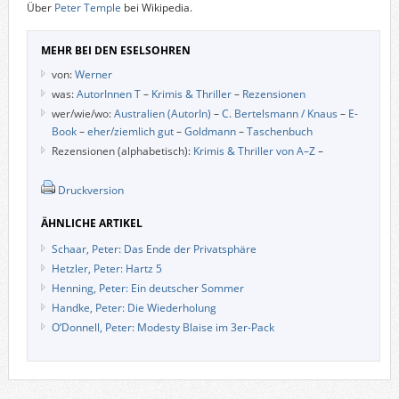
Über
Peter Temple
bei Wikipedia.
MEHR BEI DEN ESELSOHREN
von:
Werner
was:
AutorInnen T
–
Krimis & Thriller
–
Rezensionen
wer/wie/wo:
Australien (AutorIn)
–
C. Bertelsmann / Knaus
–
E-
Book
–
eher/ziemlich gut
–
Goldmann
–
Taschenbuch
Rezensionen (alphabetisch):
Krimis & Thriller von A–Z
–
Druckversion
ÄHNLICHE ARTIKEL
Schaar, Peter: Das Ende der Privatsphäre
Hetzler, Peter: Hartz 5
Henning, Peter: Ein deutscher Sommer
Handke, Peter: Die Wiederholung
O‘Donnell, Peter: Modesty Blaise im 3er-Pack