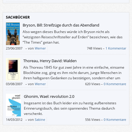
SACHBÜCHER
Bryson, Bill: Streifzüge durch das Abendland
Also wegen dieses Buches würde ich Bryson nicht als
“witzigsten Reiseschriftsteller auf Erden“ bezeichnen, wie das
“The Times” getan hat.
23/06/2007
–
von
Werner
748 Views –
1 Kommentar
Thoreau, Henry David: Walden
Als Thoreau 1845 für gut zwei Jahre in eine einfache, einsame
Blockhütte zog, ging es ihm nicht darum, junge Menschen in
ihren halbgaren Gedanken zu bestätigen, sondern eher um
Selbstgenügsamkeit und Selbstbestimmung, um ein möglichst
03/08/2007
–
von
Werner
620 Views –
0 Kommentare
einfaches Leben, das genügend Zeit zur Kontemplation lässt.
Ghonim, Wael: revolution 2.0
Insgesamt ist das Buch leider ein zu hastig aufbereitetes
Erinnerungsbuch, das sein spannendes Thema dadurch
verschenkt.
14/03/2012
–
von
Sabine
556 Views –
0 Kommentare