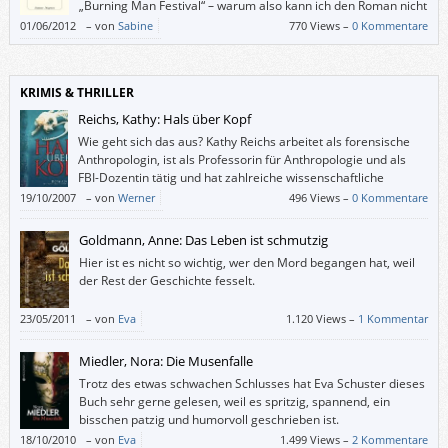
„Burning Man Festival“ – warum also kann ich den Roman nicht
empfehlen? Weil Nothomb die LeserInnen von den Figuren und
01/06/2012
–
von
Sabine
770 Views –
0 Kommentare
der Handlung fern hält und es ihnen erschwert, die Motivationen und
Handlungen der Figuren nachzuvollziehen.
KRIMIS & THRILLER
Reichs, Kathy: Hals über Kopf
Wie geht sich das aus? Kathy Reichs arbeitet als forensische
Anthropologin, ist als Professorin für Anthropologie und als
FBI-Dozentin tätig und hat zahlreiche wissenschaftliche
Schriften veröffentlicht. (Einen Ehemann und drei Kinder “hat”
19/10/2007
–
von
Werner
496 Views –
0 Kommentare
sie auch noch.) – Wie schafft man da zusätzlich noch ca. einen Roman pro
Jahr?
Goldmann, Anne: Das Leben ist schmutzig
Hier ist es nicht so wichtig, wer den Mord begangen hat, weil
der Rest der Geschichte fesselt.
23/05/2011
–
von
Eva
1.120 Views –
1 Kommentar
Miedler, Nora: Die Musenfalle
Trotz des etwas schwachen Schlusses hat Eva Schuster dieses
Buch sehr gerne gelesen, weil es spritzig, spannend, ein
bisschen patzig und humorvoll geschrieben ist.
18/10/2010
–
von
Eva
1.499 Views –
2 Kommentare