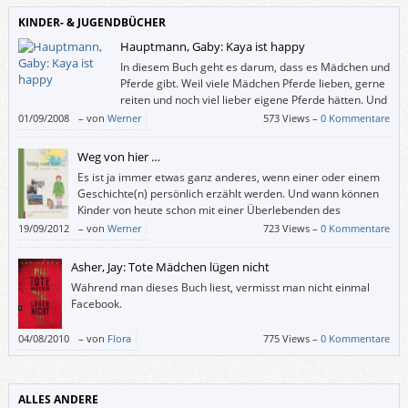
KINDER- & JUGENDBÜCHER
Hauptmann, Gaby: Kaya ist happy
In diesem Buch geht es darum, dass es Mädchen und
Pferde gibt. Weil viele Mädchen Pferde lieben, gerne
reiten und noch viel lieber eigene Pferde hätten. Und
für diese Mädchen ist dieses Buch auch geschrieben.
01/09/2008
–
von
Werner
573 Views –
0 Kommentare
Weg von hier …
Es ist ja immer etwas ganz anderes, wenn einer oder einem
Geschichte(n) persönlich erzählt werden. Und wann können
Kinder von heute schon mit einer Überlebenden des
Holocaust sprechen?
19/09/2012
–
von
Werner
723 Views –
0 Kommentare
„Weg von hier …“ bietet dazu die Gelegenheit: Darin erzählt die Linzer
Jüdin Ilse Mass über ihre Flucht vor den Nazis aus Österreich über
Asher, Jay: Tote Mädchen lügen nicht
Shanghai nach Israel.
Während man dieses Buch liest, vermisst man nicht einmal
Ein Buch, das sich sowohl für den Volksschul-Unterricht als auch für eine
Facebook.
Auseinandersetzung mit dem Nationalsozialismus zu Hause empfiehlt.
04/08/2010
–
von
Flora
775 Views –
0 Kommentare
ALLES ANDERE