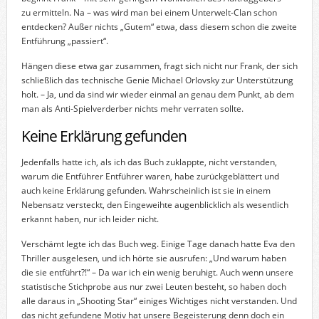
zu ermitteln. Na – was wird man bei einem Unterwelt-Clan schon
entdecken? Außer nichts „Gutem“ etwa, dass diesem schon die zweite
Entführung „passiert“.
Hängen diese etwa gar zusammen, fragt sich nicht nur Frank, der sich
schließlich das technische Genie Michael Orlovsky zur Unterstützung
holt. – Ja, und da sind wir wieder einmal an genau dem Punkt, ab dem
man als Anti-Spielverderber nichts mehr verraten sollte.
Keine Erklärung gefunden
Jedenfalls hatte ich, als ich das Buch zuklappte, nicht verstanden,
warum die Entführer Entführer waren, habe zurückgeblättert und
auch keine Erklärung gefunden. Wahrscheinlich ist sie in einem
Nebensatz versteckt, den Eingeweihte augenblicklich als wesentlich
erkannt haben, nur ich leider nicht.
Verschämt legte ich das Buch weg. Einige Tage danach hatte Eva den
Thriller ausgelesen, und ich hörte sie ausrufen: „Und warum haben
die sie entführt?!“ – Da war ich ein wenig beruhigt. Auch wenn unsere
statistische Stichprobe aus nur zwei Leuten besteht, so haben doch
alle daraus in „Shooting Star“ einiges Wichtiges nicht verstanden. Und
das nicht gefundene Motiv hat unsere Begeisterung denn doch ein