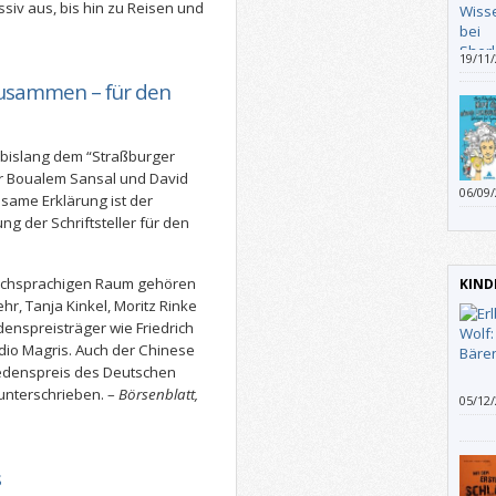
iv aus, bis hin zu Reisen und
19/11
Arbei
h zusammen – für den
Aufkl
krimi
als V
 bislang dem “Straßburger
und F
Ermitt
er Boualem Sansal und David
06/09
ame Erklärung ist der
eher 
ng der Schriftsteller für den
schsprachigen Raum gehören
KIND
hr, Tanja Kinkel, Moritz Rinke
enspreisträger wie Friedrich
io Magris. Auch der Chinese
iedenspreis des Deutschen
unterschrieben. –
Börsenblatt,
05/12
zeich
vorbe
s