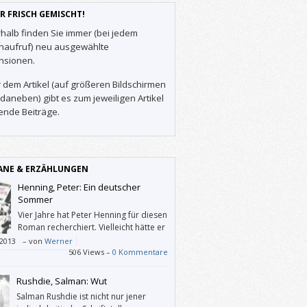
R FRISCH GEMISCHT!
halb finden Sie immer (bei jedem
enaufruf) neu ausgewählte
nsionen.
 dem Artikel (auf größeren Bildschirmen
daneben) gibt es zum jeweiligen Artikel
ende Beiträge.
NE & ERZÄHLUNGEN
Henning, Peter: Ein deutscher
Sommer
Vier Jahre hat Peter Henning für diesen
Roman recherchiert. Vielleicht hätte er
besser einen Tatsachenbericht
/2013
–
von
Werner
rieben.
506 Views –
0 Kommentare
Rushdie, Salman: Wut
Salman Rushdie ist nicht nur jener