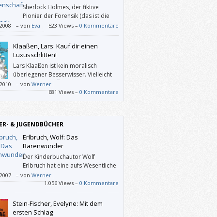
Sherlock Holmes, der fiktive
Pionier der Forensik (das ist die
Zusammenfassung aller
/2008
–
von
Eva
523 Views –
0 Kommentare
tsgebiete, die sich systematisch mit dem
ären, Rekonstruieren und Analysieren von
Klaaßen, Lars: Kauf dir einen
nellen Handlungen beschäftigen), gilt damit
Luxusschlitten!
orreiter aller in Romanen, Fernsehserien
Lars Klaaßen ist kein moralisch
ilmen heutzutage so beliebten
überlegener Besserwisser. Vielleicht
lerInnen.
wird man seine Ökotipps deshalb
/2010
–
von
Werner
beherzigen.
681 Views –
0 Kommentare
ER- & JUGENDBÜCHER
Erlbruch, Wolf: Das
Bärenwunder
Der Kinderbuchautor Wolf
Erlbruch hat eine aufs Wesentliche
reduzierte Art zu schreiben und er
/2007
–
von
Werner
net wunderbar knapp an der Realität
1.056 Views –
0 Kommentare
i.
Stein-Fischer, Evelyne: Mit dem
ersten Schlag