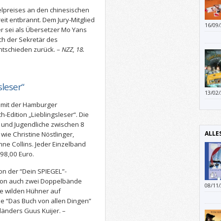
elpreises an den chinesischen
treit entbrannt. Dem Jury-Mitglied
16/09
r sei als Übersetzer Mo Yans
anzub
h der Sekretär des
ntschieden zurück. –
NZZ, 18.
sleser“
13/02
gesch
 mit der Hamburger
-Edition „Lieblingsleser“. Die
 und Jugendliche zwischen 8
ALLE
ie Christine Nöstlinger,
nne Collins. Jeder Einzelband
 98,00 Euro.
on der “Dein SPIEGEL”-
ition auch zwei Doppelbände
08/11
ie wilden Hühner auf
anarc
ie “Das Buch von allen Dingen”
auch 
länders Guus Kuijer. –
erwac
Vergn