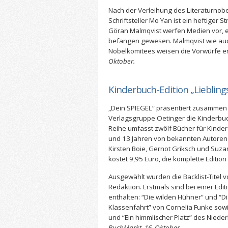
Nach der Verleihung des Literaturnob
Schriftsteller Mo Yan ist ein heftiger S
Göran Malmqvist werfen Medien vor, e
befangen gewesen. Malmqvist wie auc
Nobelkomitees weisen die Vorwürfe e
Oktober.
Kinderbuch-Edition „Liebling
„Dein SPIEGEL“ präsentiert zusammen
Verlagsgruppe Oetinger die Kinderbuch
Reihe umfasst zwölf Bücher für Kinder
und 13 Jahren von bekannten Autoren w
Kirsten Boie, Gernot Griksch und Suza
kostet 9,95 Euro, die komplette Edition
Ausgewählt wurden die Backlist-Titel v
Redaktion. Erstmals sind bei einer Ed
enthalten: “Die wilden Hühner” und “D
Klassenfahrt” von Cornelia Funke sow
und “Ein himmlischer Platz” des Nieder
BuchMarkt, 16. Oktober.