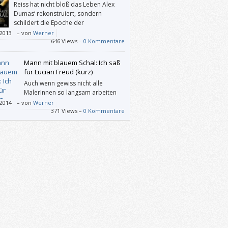
Reiss hat nicht bloß das Leben Alex
innlandschwedische Malerin und
Dumas‘ rekonstruiert, sondern
ftstellerin Tove Jansson ab 1945 geschaffen
schildert die Epoche der
Französischen Revolution und
/2013
–
von
Werner
eons so kenntnisreich, vorstell- und
646 Views –
0 Kommentare
ehbar, dass „Der schwarze General“ auch
hen interessieren müsste, denen sowohl
Mann mit blauem Schal: Ich saß
ldat als auch sein Schriftsteller-Sohn egal
für Lucian Freud (kurz)
Auch wenn gewiss nicht alle
MalerInnen so langsam arbeiten
wie Freud, so bekommt man einen
/2014
–
von
Werner
uck davon, was alles hinter einem einzelnen
371 Views –
0 Kommentare
lstrich liegen kann (und dass es Freud
mmt nicht darauf ankommt, uns mit
tischer Akt-Malerei zu schockieren).