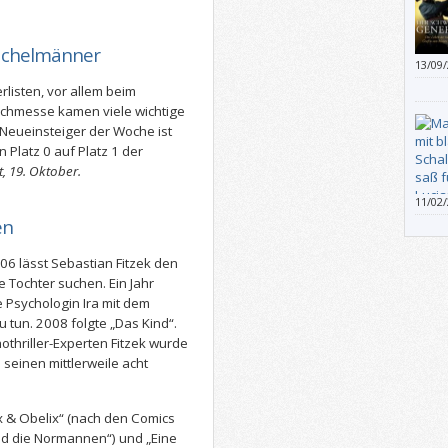
die f
Schri
Kachelmänner
hat.
13/09
Napol
erlisten, vor allem beim
verst
Buchmesse kamen viele wichtige
Mensc
 Neueinsteiger der Woche ist
der So
 Platz 0 auf Platz 1 der
sind.
, 19. Oktober.
11/02
Eindr
en
Pinse
besti
06 lässt Sebastian Fitzek den
realis
 Tochter suchen. Ein Jahr
e Psychologin Ira mit dem
tun. 2008 folgte „Das Kind“.
othriller-Experten Fitzek wurde
n seinen mittlerweile acht
ix & Obelix“ (nach den Comics
und die Normannen“) und „Eine