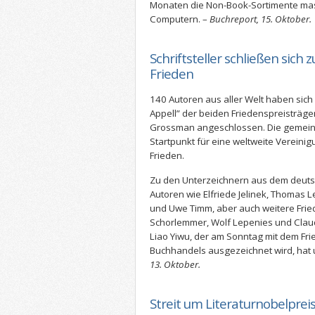
Monaten die Non-Book-Sortimente mass
Computern. –
Buchreport, 15. Oktober.
Schriftsteller schließen sic
Frieden
140 Autoren aus aller Welt haben sich
Appell” der beiden Friedenspreisträg
Grossman angeschlossen. Die gemeins
Startpunkt für eine weltweite Vereinigu
Frieden.
Zu den Unterzeichnern aus dem deut
Autoren wie Elfriede Jelinek, Thomas Le
und Uwe Timm, aber auch weitere Fried
Schorlemmer, Wolf Lepenies und Claud
Liao Yiwu, der am Sonntag mit dem Fr
Buchhandels ausgezeichnet wird, hat 
13. Oktober.
Streit um Literaturnobelprei