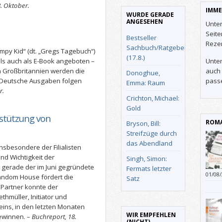
8. Oktober.
IMME
WURDE GERADE
ANGESEHEN
Unter
Seit
Bestseller
Reze
Sachbuch/Ratgeber
Wimpy Kid“ (dt. „Gregs Tagebuch“)
(17.8.)
als auch als E-Book angeboten –
Unter
 In Großbritannien werden die
auch 
Donoghue,
. Deutsche Ausgaben folgen
pass
Emma: Raum
r.
Crichton, Michael:
Gold
rstützung von
ROMA
Bryson, Bill:
Streifzüge durch
das Abendland
nsbesondere der Filialisten
nd Wichtigkeit der
Singh, Simon:
 gerade der im Juni gegründete
Fermats letzter
01/08
andom House fördert die
Satz
gesch
e Partner konnte der
hmüller, Initiator und
ins, in den letzten Monaten
WIR EMPFEHLEN
ewinnen. –
Buchreport, 18.
(NICHT)