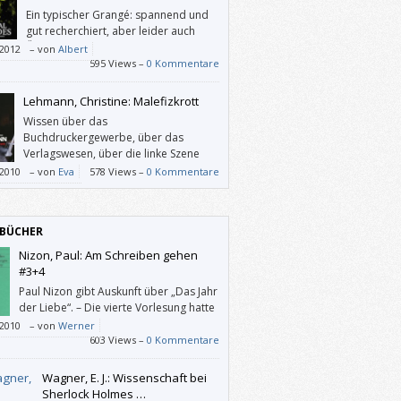
Ein typischer Grangé: spannend und
gut recherchiert, aber leider auch
Übertreibungen und Absurditäten
/2012
–
von
Albert
 Ende.
595 Views –
0 Kommentare
Lehmann, Christine: Malefizkrott
Wissen über das
Buchdruckergewerbe, über das
Verlagswesen, über die linke Szene
der 70er mittels einer so
/2010
–
von
Eva
578 Views –
0 Kommentare
essanten Geschichte zu erwerben, ist ein
ügen.
BÜCHER
Nizon, Paul: Am Schreiben gehen
#3+4
Paul Nizon gibt Auskunft über „Das Jahr
der Liebe“. – Die vierte Vorlesung hatte
Stoff, Form, Struktur, Aussage und
/2010
–
von
Werner
tik zum Thema.
603 Views –
0 Kommentare
Wagner, E. J.: Wissenschaft bei
Sherlock Holmes …