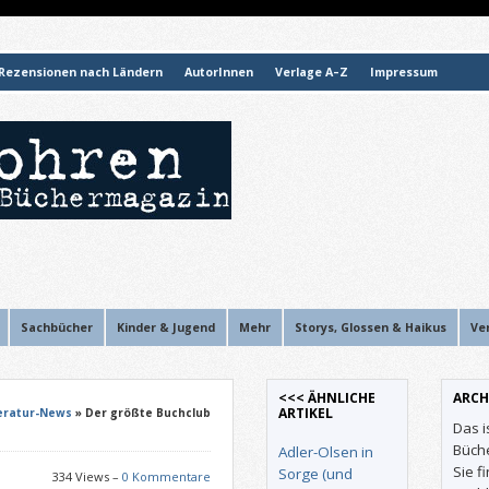
Rezensionen nach Ländern
AutorInnen
Verlage A–Z
Impressum
Sachbücher
Kinder & Jugend
Mehr
Storys, Glossen & Haikus
Ve
<<< ÄHNLICHE
ARCH
ARTIKEL
eratur-News
» Der größte Buchclub
Das i
Büch
Adler-Olsen in
Sie f
Sorge (und
334 Views –
0 Kommentare