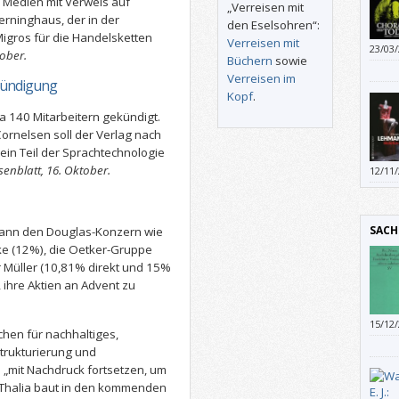
 Medien mit Verweis auf
„Verreisen mit
erninghaus, der in der
den Eselsohren“:
Migros für die Handelsketten
Verreisen mit
23/03
ober.
Büchern
sowie
gegen
Verreisen im
Kündigung
Kopf
.
 140 Mitarbeitern gekündigt.
rnelsen soll der Verlag nach
ein Teil der Sprachtechnologie
senblatt, 16. Oktober.
12/11
inter
Vergn
SACH
 kann den Douglas-Konzern wie
ke (12%), die Oetker-Gruppe
 Müller (10,81% direkt und 15%
ihre Aktien an Advent zu
15/12
hen für nachhaltiges,
Thema
strukturierung und
„mit Nachdruck fortsetzen, um
 Thalia baut in den kommenden