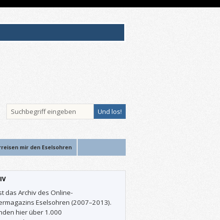
rreisen mir den Eselsohren
IV
st das Archiv des Online-
ermagazins Eselsohren (2007–2013).
inden hier über 1.000