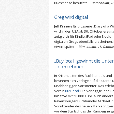
Buchmesse besuchte. –
Börsenblatt, 1
Greg wird digital
Jeff Kinneys Erfolgsserie „Diary of a 
wird in den USA ab 30. Oktober erstm
zeitgleich für Kindle, iPad oder Nook.
digitalen Gregs ebenfalls erscheinen
etwas später. –
Börsenblatt, 16. Oktobe
„Buy local“ gewinnt die Unte
Unternehmen
In Krisenzeiten des Buchhandels und i
besinnen sich Verlage auf die Stärke u
unabhängigen Sortimenter. Das erlebt
Verein
Buy local
: Die Verlagsgruppe R
Initiative mit 20.000 Euro. Auch ander
Ravensburger Buchhändler Michael Riet
Vorsitzender des neuen Marketingvere
vor dem Startschuss der Kampagne g