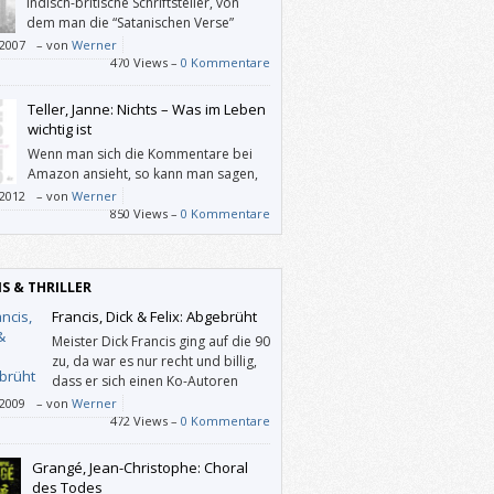
indisch-britische Schriftsteller, von
dem man die “Satanischen Verse”
gekauft hat, weil der Autor wegen
/2007
–
von
Werner
s Werks vom iranischen Staatschef zum
470 Views –
0 Kommentare
verurteilt worden war, er schreibt auch mit
astischen Elementen angereicherte
Teller, Janne: Nichts – Was im Leben
ichten in mitreißendem Stil.
wichtig ist
Wenn man sich die Kommentare bei
Amazon ansieht, so kann man sagen,
dass dieses Buch entweder fasziniert
/2012
–
von
Werner
abstößt. Ich habe mich während der
850 Views –
0 Kommentare
e nicht gefragt, was mir wichtig ist, sondern
 ob Verunsicherung tatsächlich zu
nhysterie führt.
IS & THRILLER
Francis, Dick & Felix: Abgebrüht
Meister Dick Francis ging auf die 90
zu, da war es nur recht und billig,
dass er sich einen Ko-Autoren
gesucht hat, und weil sein Sohn
/2009
–
von
Werner
 ihm schon längst beim Recherchieren
472 Views –
0 Kommentare
fen hatte, durfte er bei „Abgebrüht“ (und
noch nicht auf Deutsch erschienenen „Silks“)
Grangé, Jean-Christophe: Choral
mitschreiben.
des Todes