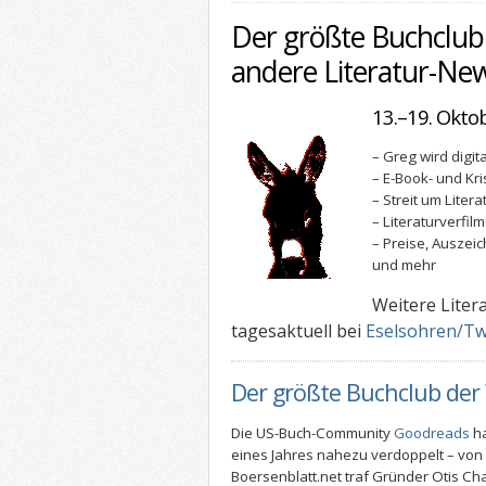
Der größte Buchclub
andere Literatur-Ne
13.–19. Okto
– Greg wird digita
– E-Book- und Kr
– Streit um Liter
– Literaturverfi
– Preise, Ausze
und mehr
Weitere Liter
tagesaktuell bei
Eselsohren/Tw
Der größte Buchclub der
Die US-Buch-Community
Goodreads
ha
eines Jahres nahezu verdoppelt – von 6
Boersenblatt.net traf Gründer Otis Cha