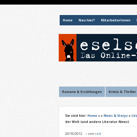
Home
Neu hier?
MitarbeiterInnen
Romane & Erzählungen
Krimis & Thriller
Sie sind hier:
Home
»
»
News & Storys
»
Lit
der Welt (und andere Literatur-News)
20/10/2012
–
von
red