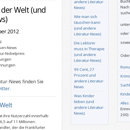
Buch
andere Literatur-
Nach
 der Welt (und
News)
such
ws)
Wie man sich
täuschen kann
unte
(und andere
ber 2012
oder
Literatur-News)
l
sowi
Die Lektorin
isen-News
muss in Therapie
atur-Nobelpreis
(und andere
Oder 
lmungen
Literatur-News)
ichnungen
Roma
99 Cent, 27
Prozent und
Krimi
atur-News finden Sie
andere Literatur-
Sach
News
itter
.
Kind
Was Kinder
lieben (und
Alles
 Welt
andere Literatur-
Erinn
News)
200)
t ihre Nutzerzahl innerhalb
,5 auf 11 Millionen.
ndler, der die Frankfurter