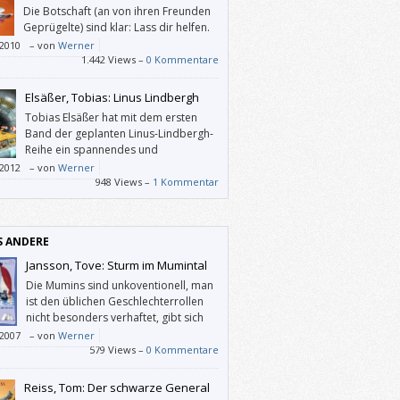
Die Botschaft (an von ihren Freunden
Geprügelte) sind klar: Lass dir helfen.
Und werde es nicht leid, deine Hilfe
/2010
–
von
Werner
ieten.
1.442 Views –
0 Kommentare
Elsäßer, Tobias: Linus Lindbergh
Tobias Elsäßer hat mit dem ersten
Band der geplanten Linus-Lindbergh-
Reihe ein spannendes und
fantasievolles Abenteuerbuch
/2012
–
von
Werner
rieben, das Lust auf mehr macht.
948 Views –
1 Kommentar
S ANDERE
Jansson, Tove: Sturm im Mumintal
Die Mumins sind unkoventionell, man
ist den üblichen Geschlechterrollen
nicht besonders verhaftet, gibt sich
Geborgenheit und lebt mehr
/2007
–
von
Werner
hisch als bürgerlich, die Erwachsenen sind
579 Views –
0 Kommentare
kindlich und die Kinder zum Teil sehr
hsen, und es bereitet Jung wie Alt großes
Reiss, Tom: Der schwarze General
ügen, in diese Welt einzutauchen, welche