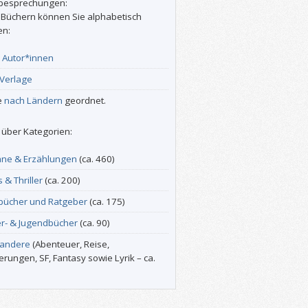
besprechungen:
 Büchern können Sie alphabetisch
en:
r
Autor*innen
Verlage
e
nach Ländern
geordnet.
über Kategorien:
ne & Erzählungen
(ca. 460)
s & Thriller
(ca. 200)
bücher und Ratgeber
(ca. 175)
er- & Jugendbücher
(ca. 90)
 andere
(Abenteuer, Reise,
erungen, SF, Fantasy sowie Lyrik – ca.