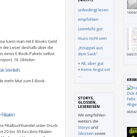
unbedingt lesen
16/06
diese
empfohlen
Tode 
phant
(ziemlich) gut
Gesch
muss nicht sein
ise kann man mit E-Books Geld
en die Leser deshalb über die
„Knüppel aus
is eines E-Book-Pakets selbst
dem Sack“
04/07
oder 
report, 19. Oktober.
+
Alt, aber gut
Lektür
+
Keine Angst vor
k-Verleih
bloß,
…
Masse
KRIM
.de mehr Mut zum E-Book-
STORYS,
GLOSSEN,
LESEREISEN
08/04
 Filialen
Wir empfehlen
Felix
weiters die
gehol
re Filialbuchhandel unter Druck.
Storys
und
beim 
0 bis 30 Ex-Libris-Filialen
Glossen
sowie
auch 