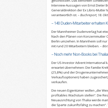
geschlossen. Das berichten Schweizer
Interview-Aussagen von Ernst Dieter B
Generaldirektion der Ex Libris-Mutter 
verantwortlich ist. –
Buchreport, 18. Okt
– 140 Duden-Mitarbeiter erhalten 
Der Mannheimer Dudenverlag hat etwa
Nach den Plänen von Konzernmutter Co
Berlin umziehen. In Mannheim soll nur 
mit rund 20 Mitarbeitern bleiben. –
Bör
– Noch mehr Non-Books bei Thalia
Der US-Investor Advent International
erwartet übernehmen: Die Familie Kre
(25,8%) und der Drogerieunternehmer
Verkaufsoptionen) haben zugesichert, 
verkaufen.
Die neuen Eigentümer wollen „die Weic
profitables Wachstum stellen“. Die Re
Neuausrichtung von Thalia werde man 
die Sparte zukunftsfähig zu machen“.